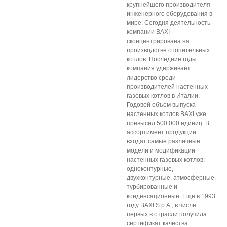
крупнейшего производителя
инженерного оборудования в
мире. Сегодня деятельность
компании BAXI
сконцентрирована на
производстве отопительных
котлов. Последние годы
компания удерживает
лидерство среди
производителей настенных
газовых котлов в Италии.
Годовой объем выпуска
настенных котлов BAXI уже
превысил 500.000 единиц. В
ассортимент продукции
входят самые различные
модели и модификации
настенных газовых котлов:
одноконтурные,
двухконтурные, атмосферные,
турбированные и
конденсационные. Еще в 1993
году BAXI S.p.A., в числе
первых в отрасли получила
сертификат качества