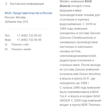
Westen, компания
BAXI
Контактная информация
(Бакси)
сегодня стала
ведущим в мире
BAXI, Представительство в России
производителем техники для
Россия
,
Москва
,
отопления и горячего
Зубарев пер.15/1
водоснабжения.
С 1978 по
1984 годы компания
находилась в составе Zanussi
Тел.
+7 (495) 733 95 82
(Zanussi Climatizzazione) и
Факс
+7 (495) 733 95 85
занималась производством
Показать сайт
настенных и напольных
Показать емейл
газовых котлов,
электроводонагревателей,
радиаторов отопления и
стальных ванн. После выхода
из состава Zanussi компания
получила имя Ocean Idroclima
и вошла в группу El.Fi., где
находилась до 1998 г.
С начала 1999 года компания
была переименована в BAXI
S.p.A. и вошла в холдинг BAXI
GROUP. С 2009 года компания
входит в группу BDR Thermea -