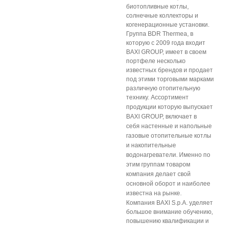
биотопливные котлы,
солнечные коллекторы и
когенерационные установки.
Группа BDR Thermea, в
которую с 2009 года входит
BAXI GROUP, имеет в своем
портфеле несколько
известных брендов и продает
под этими торговыми марками
различную отопительную
технику.
Ассортимент
продукции которую выпускает
BAXI GROUP, включает в
себя настенные и напольные
газовые отопительные котлы
и накопительные
водонагреватели. Именно по
этим группам товаром
компания делает свой
основной оборот и наиболее
известна на рынке.
Компания BAXI S.p.A. уделяет
большое внимание обучению,
повышению квалификации и