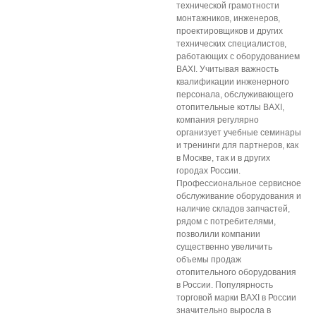
технической грамотности
монтажников, инженеров,
проектировщиков и других
технических специалистов,
работающих с оборудованием
BAXI. Учитывая важность
квалификации инженерного
персонала, обслуживающего
отопительные котлы BAXI,
компания регулярно
организует учебные семинары
и тренинги для партнеров, как
в Москве, так и в других
городах России.
Профессиональное сервисное
обслуживание оборудования и
наличие складов запчастей,
рядом с потребителями,
позволили компании
существенно увеличить
объемы продаж
отопительного оборудования
в России. Популярность
торговой марки BAXI в России
значительно выросла в