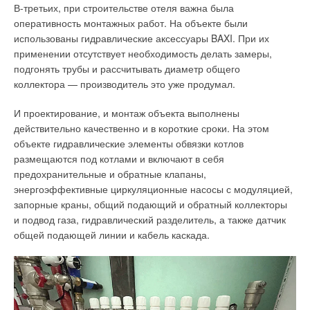
результат был занесён в базу Единого государственного
DN25, уложенных в траншеи длиной примерно по 50 м
В-третьих, при строительстве отеля важна была
реестра заключений.
и шириной 0,6 м. Расстояние между траншеями составило
оперативность монтажных работ. На объекте были
0,6 м, глубина залегания труб — 1,3 м.
использованы гидравлические аксессуары BAXI. При их
применении отсутствует необходимость делать замеры,
подгонять трубы и рассчитывать диаметр общего
коллектора — производитель это уже продумал.
И проектирование, и монтаж объекта выполнены
действительно качественно и в короткие сроки. На этом
объекте гидравлические элементы обвязки котлов
размещаются под котлами и включают в себя
предохранительные и обратные клапаны,
энергоэффективные циркуляционные насосы с модуляцией,
запорные краны, общий подающий и обратный коллекторы
и подвод газа, гидравлический разделитель, а также датчик
Итоги
общей подающей линии и кабель каскада.
Фото 4. Подготовка траншей для укладки
Всего в рамках проекта были построены три крышные
горизонтального геотермального контура
котельные, из них две мощностью 5,1 и 4,8 МВт (всего шесть
котлов) для бизнес-центра и одна мощностью 2,2 МВт (всего
Петли горизонтального контура были сведены в коллектор
четыре котла) для гостиничного комплекса. Строительство
диаметром DN63, далее в котельную проходит общая трасса