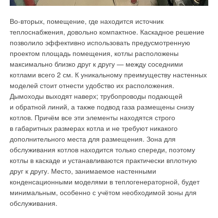
Работа над проектом продолжалась около года ввиду его
нестандартности с точки зрения увязки всех инженерных
Во-вторых, помещение, где находится источник
узлов между собой. Требовалось правильно распределить
теплоснабжения, довольно компактное. Каскадное решение
тепловую нагрузку по отоплению, вентиляции и горячему
позволило эффективно использовать предусмотренную
водоснабжению. Для этого проводилась плотная совместная
проектом площадь помещения, котлы расположены
работа с архитекторами и проектировщиками объекта вплоть
максимально близко друг к другу — между соседними
до согласования расположения котельных агрегатов,
котлами всего 2 см. К уникальному преимуществу настенных
газопроводов, дымоходов, вентиляции и других элементов
моделей стоит отнести удобство их расположения.
с учётом удобства их эксплуатации и обслуживания.
Дымоходы выходят наверх; трубопроводы подающей
и обратной линий, а также подвод газа размещены снизу
В процессе проектирования максимально учитывались
котлов. Причём все эти элементы находятся строго
широкие технические возможности современных котлов
в габаритных размерах котла и не требуют никакого
WOLF с регулируемым режимом работы. Стало возможным
Фото 3. Монтаж геотермального контура
дополнительного места для размещения. Зона для
значительно экономить на вентиляции и отоплении объекта,
обслуживания котлов находится только спереди, поэтому
благодаря использованию модуляции котлов в диапазоне
Для уменьшения капитальных вложений в проекте стояла
котлы в каскаде и устанавливаются практически вплотную
от 17 до 10
0
%.
задача снизить затраты на геотермальный контур, используя
друг к другу. Место, занимаемое настенными
свободную территорию, в избытке предоставленную возле
конденсационными моделями в теплогенераторной, будет
По завершении проекта, в соответствии с законодательством
учреждения. Поэтому была выбрана простая, но надёжная
минимальным, особенно с учётом необходимой зоны для
РФ (№116-ФЗ), была проведена государственная экспертиза
схема с горизонтальным геотермальным контуром (фото 3
обслуживания.
проектной документации. Проверка прошла успешно, её
и 4). Он состоял из 11 петель длиной 100 м. ПНД трубы