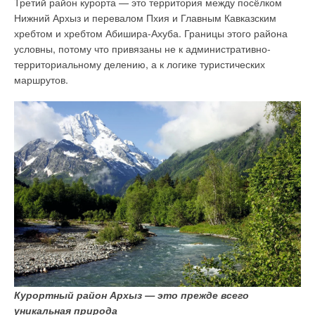
в конкурсе муниципальных образований. Таким образом,
Третий район курорта — это территория между посёлком
в рамках конкурса Окуловский район получит 20 млн руб.
Нижний Архыз и перевалом Пхия и Главным Кавказским
«
Крышные котельные занимают меньше места, очень
хребтом и хребтом Абишира-Ахуба. Границы этого района
энергоэффективные, за счёт отсутствия теплотрасс
условны, потому что привязаны не к административно-
не требуют дополнительного оборудования, всё
территориальному делению, а к логике туристических
тепловое распределение происходит в самой котельной,
маршрутов.
что делает их менее затратными
, — поясняет
руководитель проекта второй очереди Comcity Сергей Уткин,
заместитель директора филиала АО «Мособлгаз Юг». —
Учитывая всё это, по мере развития технологий,
крышные котельные могут получить более массовое
применение в будущем
».
Фото 2. Установка теплового насоса GSHP 27 TR в
действующей котельной
Курортный район Архыз — это прежде всего
Практика из Окуловского района по использованию
уникальная природа