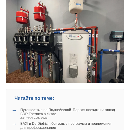
Приятно отметить, что со времени принятия Федерального
закона №261-ФЗ «Об энергосбережении…» сложность
и инновационность проектов непрерывно растёт, охватывая
всё новые сферы. Видя это, команда De Dietrich готова
содействовать подобным смелым инициативам
и оправдывать ожидания в собственных накопленных
компетенциях и высочайшем качестве предлагаемого
теплогенерирующего оборудования.
Читайте по теме:
→
Путешествие по Поднебесной. Первая поездка на завод
BDR Thermea в Китае
ЖУРНАЛ СОК 2023
→
BAXI и De Dietrich: бонусные программы и приложения
для профессионалов