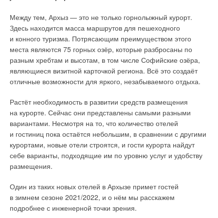
геотермального теплового насоса
De Dietrich
GSHP 27 TR
(фото 1, 2) для отопления помещений филиала детского
Между тем, Архыз — это не только горнолыжный курорт.
сада №6 в селе Берёзовик заняла первое место в номинации
Здесь находится масса маршрутов для пешеходного
«Градостроительная политика, обеспечение благоприятной
и конного туризма. Потрясающим преимуществом этого
среды жизнедеятельности и развитие жилищно-
места являются 75 горных озёр, которые разбросаны по
коммунального хозяйства».
разным хребтам и высотам, в том числе Софийские озёра,
являющиеся визитной карточкой региона. Всё это создаёт
Уникальность данной практики заключается в снижении
отличные возможности для яркого, незабываемого отдыха.
затрат на отопление социально значимых объектов,
повышении стабильности подачи тепла, а также в снижении
Растёт необходимость в развитии средств размещения
нагрузки на электросеть. Источником тепла может быть
на курорте. Сейчас они представлены самыми разными
любая среда вне помещения, температура которой зимой
вариантами. Несмотря на то, что количество отелей
выше
0
°C: «зелёная» энергетика, непромерзающий водоём
и гостиниц пока остаётся небольшим, в сравнении с другими
или река, колодец с достаточным количеством воды или
курортами, новые отели строятся, и гости курорта найдут
грунт ниже точки промерзания. В результате реализации
себе варианты, подходящие им по уровню услуг и удобству
Бизнес-центр Comсity (Москва) — один из ярких примеров
проекта потребление электроэнергии снижается на 4
0
%
размещения.
обустройства крышных котельных. Крупномасштабный
в первый год эксплуатации.
проект реализуется на основе экологичных «зелёных»
Один из таких новых отелей в Архызе примет гостей
технологий, отвечает требованиям к офисной недвижимости
Предпосылки для реализации этого проекта возникли,
в зимнем сезоне 2021/2022, и о нём мы расскажем
класса А. Это современные планировочные и дизайнерские
с одной стороны, из-за потребности учреждения
подробнее с инженерной точки зрения.
решения, инженерные коммуникации, автоматизированные
во внедрении энергосберегающих мероприятий согласно