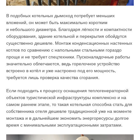
вложенные в проект инвестиции, получая также
ежемесячную прибыль.
В подобных котельных дымоход потребует меньших
вложений, он может быть максимально коротким
и небольшого диаметра. Благодаря лёгкости и компактности
оборудования, здание котельной и перекрытия обойдутся
существенно дешевле. Монтаж конденсационных настенных
котлов по сравнению с напольными стальными гораздо
проще и не требует спецтехники. Пусконаладочные работы
значительно облегчаются, ведь горелочное устройство
встроено в котёл и уже настроено под его мощность,
требуется лишь проверка качества сгорания.
Если подходить к процессу оснащения теплогенераторной
объектов туристической инфраструктуры комплексно и на
самом раннем этапе, то такая котельная способна стать для
собственника отеля дешевле традиционной уже на моменте
монтажа и в дальнейшем экономить энергоресурсы долгое
время с минимальными эксплуатационными затратами.
Фото 7. Пусконаладка теплового насоса