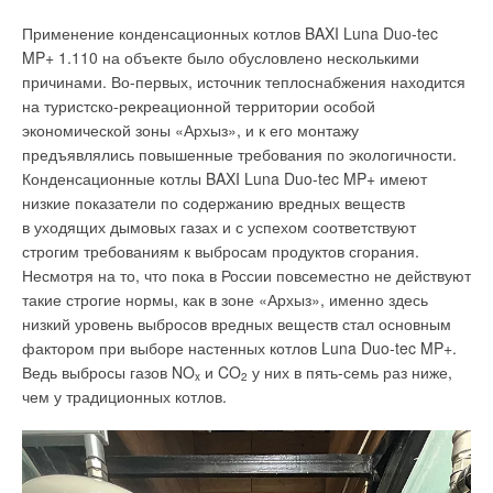
решения, использованные для проекта «Альфа»,
Тепловой насос De Dietrich серии GSHP
Применение конденсационных котлов BAXI Luna Duo-tec
запущенного в 2014 году, не представлялось возможным
MP+ 1.110 на объекте было обусловлено несколькими
В качестве оборудования для модернизации котельной был
в связи с изменением норм и правил, а также с появлением
причинами. Во-первых, источник теплоснабжения находится
выбран геотермальный тепловой насос De Dietrich GSHP 27
новых технологий. В-третьих, для подключения котельных
на туристско-рекреационной территории особой
TR самой высокой мощности с буферным баком GT 200 для
требовалось выполнить две врезки в действующий
экономической зоны «Архыз», и к его монтажу
разделения со старой системой отопления, уменьшения
газопровод.
предъявлялись повышенные требования по экологичности.
тактования оборудования и обеспечения постоянного
Конденсационные котлы BAXI Luna Duo-tec MP+ имеют
номинального расхода теплоносителя через тепловой насос.
низкие показатели по содержанию вредных веществ
В качестве циркуляционных насосов геотермального контура
в уходящих дымовых газах и с успехом соответствуют
и контура теплоносителя применены модулирующие
строгим требованиям к выбросам продуктов сгорания.
энергоэффективные насосы в том числе для снижения
Несмотря на то, что пока в России повсеместно не действуют
затрат на электроэнергию, особенно учитывая, что их
такие строгие нормы, как в зоне «Архыз», именно здесь
потребление электроэнергии добавляется к затратам
низкий уровень выбросов вредных веществ стал основным
электричества самого теплового насоса. Автоматика
фактором при выборе настенных котлов Luna Duo-tec MP+.
теплового насоса Diematic iSystem настроена
Ведь выбросы газов NO
и CO
у них в пять-семь раз ниже,
в погодозависимом режиме и с дистанционным контролем
x
2
чем у традиционных котлов.
комнатной температуры в отапливаемом помещении. Таким
образом, автоматически поддерживается минимальная, но
достаточная температура подающей линии теплового
насоса для нужд отопления. При расчётных температурах