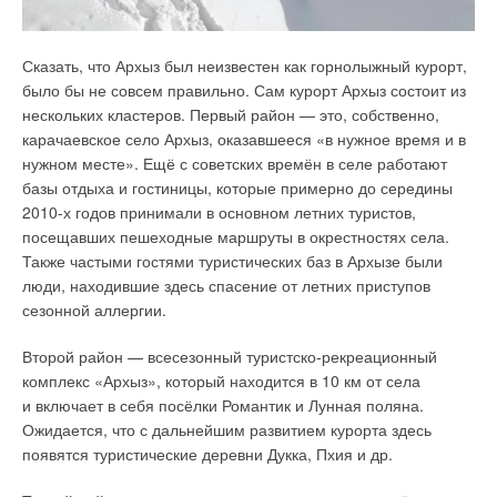
геотермального теплового насоса GSHP 27 TR в рамках
котельных, по сравнению с другими типами размещения,
энергосервисного контракта для отопления детского сада
можно выделить отсутствие затрат на приобретение
в Окуловском районе Новгородской области. Данный проект
Сказать, что Архыз был неизвестен как горнолыжный курорт,
земельного участка. Особенно это имеет значение в крупных
по праву стал «Проектом года» для
De Dietrich
,
было бы не совсем правильно. Сам курорт Архыз состоит из
городах с плотной застройкой, высокими ценами на землю
удостоившись приза за первое место в одной из номинаций
нескольких кластеров. Первый район — это, собственно,
и постоянным её подорожанием. Для генерирования тепла
на федеральном конкурсе.
карачаевское село Архыз, оказавшееся «в нужное время и в
используется новое энергоэффективное оборудование
нужном месте». Ещё с советских времён в селе работают
с высокой степенью автоматизации: котлы, теплообменники,
8 октября 2021 года вице-премьер Правительства РФ Марат
базы отдыха и гостиницы, которые примерно до середины
накопительные баки и пр. При этом тепло производится
Хуснуллин назвал победителей пятого ежегодного конкурса
2010-х годов принимали в основном летних туристов,
прямо в местах потребления, что обеспечивает отсутствие
«Лучшая муниципальная практика». В этом году в конкурсе
посещавших пешеходные маршруты в окрестностях села.
потерь при его распределении. В системе нет потерь
впервые могли принимать участие муниципальные округа,
Также частыми гостями туристических баз в Архызе были
теплоносителя, а значит, не требуется подпитка сети
а количество призовых мест было увеличено до пяти
люди, находившие здесь спасение от летних приступов
и дополнительное оборудование для этого. Система
в каждой номинации. По итогам были определены 50
сезонной аллергии.
работает в благоприятном гидравлическом режиме,
победителей из 36 регионов России.
поскольку котельные расположены выше потребителей,
Второй район — всесезонный туристско-рекреационный
поэтому отсутствует гидростатическое давление столба воды
От Новгородской области лучшими признаны три
комплекс «Архыз», который находится в 10 км от села
на котлоагрегат, трубы и арматуру. Для отвода продуктов
муниципальные практики из Великого Новгорода,
и включает в себя посёлки Романтик и Лунная поляна.
сгорания не требуется сооружение высоких и дорогостоящих
Парфинского и Окуловского районов. За победу полагаются
Ожидается, что с дальнейшим развитием курорта здесь
дымовых труб. Важна также независимость потребителей
призовые деньги, которые будут предоставлены в виде
появятся туристические деревни Дукка, Пхия и др.
тепла от централизованного теплоснабжения с его
дотаций бюджетам регионов на премирование победивших
сезонными и аварийными отключениями отопления и ГВС.