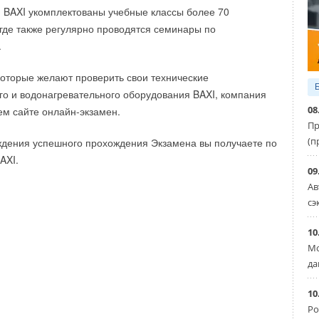
и BAXI укомплектованы учебные классы более 70
где также регулярно проводятся семинары по
.
которые желают проверить свои технические
го и водонагревательного оборудования BAXI, компания
08
ем сайте онлайн-экзамен.
Пр
(п
ждения успешного прохождения Экзамена вы получаете по
AXI.
09
Ав
сэ
10
Мо
да
10
Ро
ые котлы