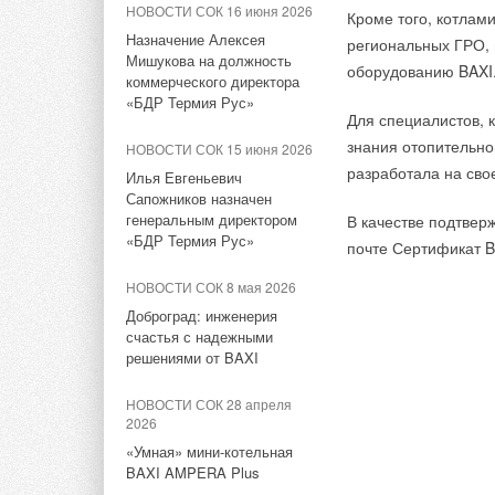
в реестр МИНПРОМТОРГА
НОВОСТИ СОК 16 июня 2026
Кроме того, котлам
НОВОСТИ СОК 30 июля 2015
Назначение Алексея
региональных ГРО, 
НОВОСТИ СОК 22 февраля
«ЭйСиВи Рус» продлило
Мишукова на должность
2023
оборудованию BAXI
полис мировой страховки
коммерческого директора
АДЛ построит новый завод
«БДР Термия Рус»
Для специалистов, 
НОВОСТИ СОК 16 июля 2015
НОВОСТИ СОК 21 февраля
знания отопительно
ACV расширила линейку
НОВОСТИ СОК 15 июня 2026
2023
оборудования Comfort
разработала на сво
Илья Евгеньевич
Компания АДЛ дополнила
Сапожников назначен
линейку обратных клапанов
НОВОСТИ СОК 27 марта 2015
генеральным директором
В качестве подтвер
серии «Гранлок» CVS18
«БДР Термия Рус»
Полис мировой страховки
почте Сертификат B
оборудования ACV
НОВОСТИ СОК 14 февраля
НОВОСТИ СОК 8 мая 2026
2023
НОВОСТИ СОК 19 февраля
Доброград: инженерия
Новинки запорной арматуры
2015
счастья с надежными
АДЛ - стальные сильфонные
решениями от BAXI
ACV выпустила новый
вентили серии ГРАНВЕНТ
каталог продукции на 2015
год
НОВОСТИ СОК 28 апреля
НОВОСТИ СОК 21 ноября
2026
2022
«Умная» мини-котельная
Компания АДЛ представила
BAXI AMPERA Plus
Тэги:
ЭйСиВи Рус
Бренд ACV
Газовые напольн
новый продукт в своей