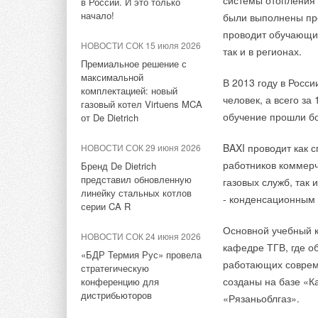
системы отопления 
в России. И это только
интерфейсом для у
ЖУРНАЛ СОК декабрь 2017
начало!
были выполнены про
устройством еще б
НОВОСТИ СОК 10 октября
Система отопления и ГВС с
проводит обучающие
2024
глубокой утилизацией тепла
НОВОСТИ СОК 15 июля 2026
так и в регионах.
Устройства плавног
в технологической схеме
Четвёртый завод АДЛ скоро
Премиальное решение с
теплового пункта
приступит к работе
до 450 А поддержив
максимальной
В 2013 году в Росс
комплектацией: новый
НОВОСТИ СОК 24 апреля
человек, а всего за
НОВОСТИ СОК 13 июня 2023
газовый котел Virtuens MCA
2017
обучение прошли бо
от De Dietrich
Компания АДЛ внедрила в
Бойлеры-теплоаккумуляторы
программное обеспечение
AUDYTOR SET статические
BAXI проводит как 
НОВОСТИ СОК 29 июня 2026
НОВОСТИ СОК 17 апреля
балансировочные клапаны
работников коммерч
Бренд De Dietrich
2017
представил обновленную
газовых служб, так
Электронный гарантийный
НОВОСТИ СОК 25 апреля
линейку стальных котлов
- конденсационным 
2023
талон от ACV
серии CA R
«Гранфлоу» выдержит
Основной учебный 
НОВОСТИ СОК 10 февраля
любое землетрясение
НОВОСТИ СОК 24 июня 2026
2017
кафедре ТГВ, где о
«БДР Термия Рус» провела
Конференция по отоплению
НОВОСТИ СОК 13 апреля
работающих соврем
стратегическую
2023
с применением каскадных
созданы на базе «К
конференцию для
схем на основе настенных
Торговый Дом АДЛ расширил
дистрибьюторов
«Рязаньоблгаз».
котлов
список продукции внесенной