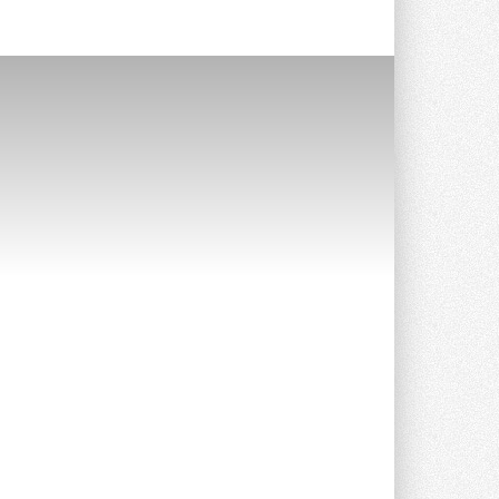
Уже через месяц в России
можно будет устанавливать
солнечные панели в МКД
С 1 сентября снимается запрет на
микрогенерацию в многоквартирных ...
30 ИЮЛЯ 2026
Канальные вентиляторы с ЕС-
двигателями Sysimple TRS EC
Poti
Новинка от Системэйр —
прямоугольный канальный ...
30 ИЮЛЯ 2026
Краска для окон: как выбрать
состав, который не
растрескается после первой
зимы
Частые вопросы о краске для окон ...
30 ИЮЛЯ 2026
СИЭНПИ РУС представила
новую серию консольных
насосов NM
Усовершенствованная гидравлика
помогает снизить энергопотребление ...
30 ИЮЛЯ 2026