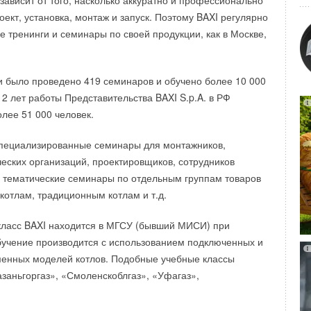
зависит от того, насколько аккуратно и профессионально
правления по протоколу ModBus RTU делает управление
ект, установка, монтаж и запуск. Поэтому BAXI регулярно
олее удобным.
 тренинги и семинары по своей продукции, как в Москве,
о пуска Emotron TSA для двигателей с номинальным током
аются в наличии на складе АДЛ.
ии было проведено 419 семинаров и обучено более 10 000
 12 лет работы Представительства BAXI S.p.A. в РФ
лее 51 000 человек.
специализированные семинары для монтажников,
еских организаций, проектировщиков, сотрудников
 и тематические семинары по отдельным группам товаров
котлам, традиционным котлам и т.д.
класс BAXI находится в МГСУ (бывший МИСИ) при
бучение производится с использованием подключенных и
енных моделей котлов. Подобные учебные классы
азаньгоргаз», «Смоленскоблгаз», «Уфагаз»,