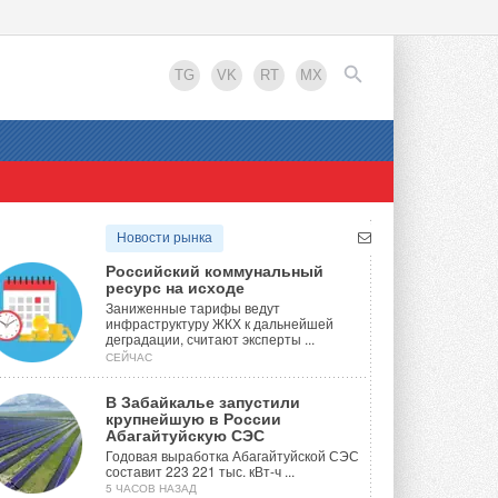
TG
VK
RT
MX
EN
Новости рынка
Российский коммунальный
ресурс на исходе
Заниженные тарифы ведут
инфраструктуру ЖКХ к дальнейшей
деградации, считают эксперты ...
СЕЙЧАС
В Забайкалье запустили
крупнейшую в России
Абагайтуйскую СЭС
Годовая выработка Абагайтуйской СЭС
составит 223 221 тыс. кВт-ч ...
5 ЧАСОВ НАЗАД