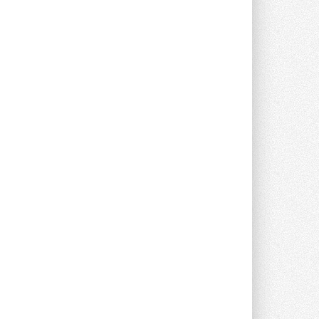
Группа «Теплолюкс» открыла
новую производственную
площадку
Открытие нового завода состоялось
сегодня в Мытищах ...
29 ИЮЛЯ 2026
Stiebel Eltron — спонсирует
международные соревнования
25 спортсменов, выступающих в
прыжках с трамплина и лыжном
двоеборье на международных ...
29 ИЮЛЯ 2026
Новый фирменный магазин
Midea открылся в Сургуте
Компания «Даичи» совместно с
партнером «Энердрим» открыла новый
фирменный магазин Midea в Сургуте ...
29 ИЮЛЯ 2026
Токио — лидер по
интенсивности использования
кондиционеров
Данные получены в ходе очередного