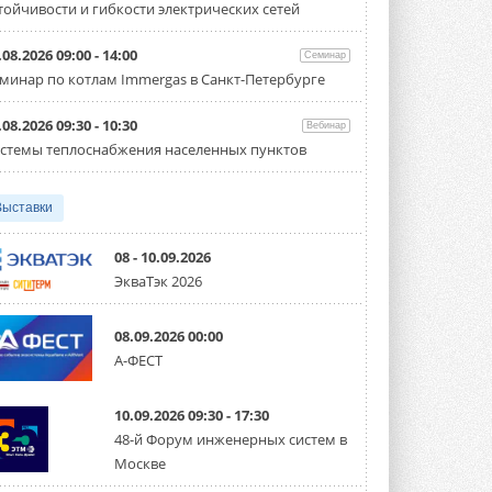
тойчивости и гибкости электрических сетей
Организатором выступил торгово-
производственный холдинг ...
3 АВГУСТА 2026
.08.2026 09:00 - 14:00
Семинар
минар по котлам Immergas в Санкт-Петербурге
«Датарк» испытал модульный
ЦОД с плотностью 54 кВт на
стойку
.08.2026 09:30 - 10:30
Вебинар
Испытания прошли на собственной
стемы теплоснабжения населенных пунктов
производственной площадке и были ...
3 АВГУСТА 2026
Выставки
Samsung выпускает VRF-
систему DVM на R32
Линейка включает семь типоразмеров
08 - 10.09.2026
производительностью от 22,4 до 56 кВт.
ЭкваТэк 2026
Суммарная длина трубопроводов ...
3 АВГУСТА 2026
 котлы
 водонагреватели
тлы
08.09.2026 00:00
«СиСофт Девелопмент» подвел
А-ФЕСТ
итоги конкурса студенческих
проектов «ТИМ-лидеры 2026»
Новый сезон конкурса «ТИМ-лидеры»
10.09.2026 09:30 - 17:30
стартует уже в сентябре 2026 года ...
3 АВГУСТА 2026
48-й Форум инженерных систем в
Москве
«Русклимат» укрепляет