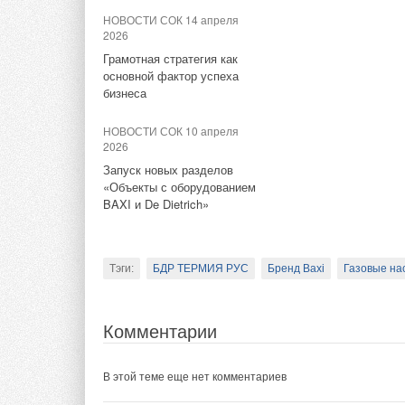
линейке – футерованная
НОВОСТИ СОК 14 апреля
арматура Andrex
2026
Комментарии
Грамотная стратегия как
основной фактор успеха
Тэги:
Компания АДЛ
Бренд АДЛ
Автоматика, рег
бизнеса
В этой теме еще нет комментариев
НОВОСТИ СОК 10 апреля
2026
Комментарии
Добавить комментарий
Запуск новых разделов
«Объекты с оборудованием
В этой теме еще нет комментариев
BAXI и De Dietrich»
Ваше имя *
Ваш E-mail *
Добавить комментарий
Тэги:
БДР ТЕРМИЯ РУС
Бренд Baxi
Газовые на
Текст комментария
Ваше имя *
Ваш E-mail *
Комментарии
Текст комментария
В этой теме еще нет комментариев