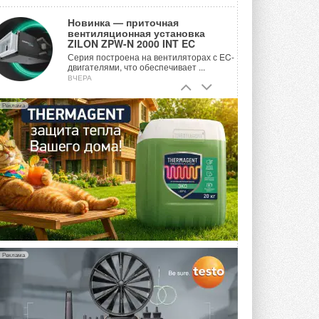
Новинка — приточная
вентиляционная установка
ZILON ZPW-N 2000 INT EC
Серия построена на вентиляторах с EC-
двигателями, что обеспечивает ...
ВЧЕРА
Учёные ЮУрГУ создали
Реклама
каскадную установку,
объединяющую солнечную и
геотермальную энергию
Природосберегающие технологии ...
ВЧЕРА
Для Арктики создали
технологию защиты
ветрогенераторов от аварий
Разработка учитывает влияние
мерзлоты, обледенения и снеговых ...
ВЧЕРА
Реклама
Гибридный тепловой насос PV/T
с одним общим испарителем
Исследователи предложили
конструкцию двухисточникового ...