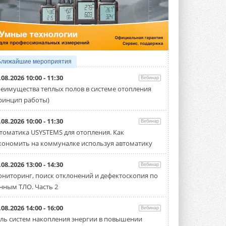
5 АВГУСТА 2026
21-й ежегодный форум
«ЦОД-2026»
Мероприятие пройдет 2-3 сентября в
отеле Radisson Slavyanskaya. Форум
посетит более двух тысяч участников ...
Ближайшие мероприятия
5 АВГУСТА 2026
.08.2026 10:00 - 11:30
Вебинар
Китайская Shenling представила
еимущества теплых полов в системе отопления
линейку тепловых насосов
ринцип работы)
«воздух-вода» на R290
Серия ThermaX R290 All-In-One
включает три модели ...
.08.2026 10:00 - 11:30
Вебинар
4 АВГУСТА 2026
томатика USYSTEMS для отопления. Как
кономить на коммуналке используя автоматику
Тепловые насосы в связке с
солнечной генерацией и
накопителем снижают
.08.2026 13:00 - 14:30
Вебинар
потребление на 60%
ниторинг, поиск отклонений и дефектоскопия по
Исследователи из Италии установили ...
нным ТЛО. Часть 2
4 АВГУСТА 2026
«РУСКЛИМАТ Fest 2026» в Уфе
.08.2026 14:00 - 16:00
Вебинар
собрал свыше 700 профи
ль систем накопления энергии в повышении
климатической отрасли