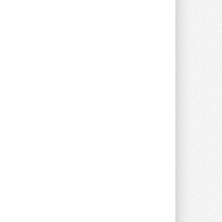
опроса Daikin о восприятии жары ...
28 ИЮЛЯ 2026
CDU производства LG прошёл
валидацию NVIDIA для ИИ-дата-
центров
Компания становится официальным
партнёром NVIDIA по системам ...
28 ИЮЛЯ 2026
В Великобритании предлагают
сделать кондиционирование
обязательным для новостроек
Либеральные демократы внесли
предложение оснащать все новые ...
1
28 ИЮЛЯ 2026
В Подмосковье запустят
производство холодильной
техники и теплообменного
оборудования
Проект реализует компания «ВЕЗА» ...
28 ИЮЛЯ 2026
Ридан объявил о старте продаж
автоматического
балансировочного клапана