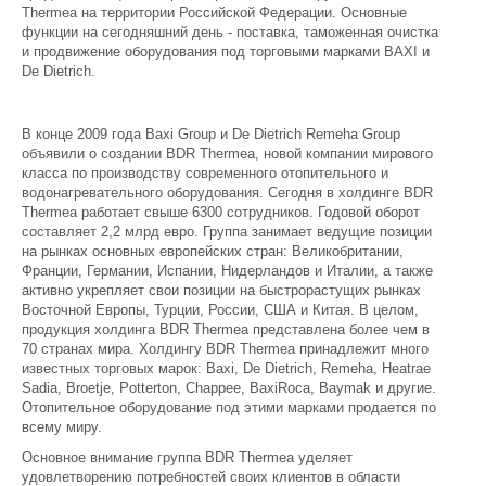
Thermea на территории Российской Федерации. Основные
функции на сегодняшний день - поставка, таможенная очистка
и продвижение оборудования под торговыми марками BAXI и
De Dietrich.
В конце 2009 года Baxi Group и De Dietrich Remeha Group
объявили о создании BDR Thermea, новой компании мирового
класса по производству современного отопительного и
водонагревательного оборудования. Сегодня в холдинге BDR
Thermea работает свыше 6300 сотрудников. Годовой оборот
составляет 2,2 млрд евро. Группа занимает ведущие позиции
на рынках основных европейских стран: Великобритании,
Франции, Германии, Испании, Нидерландов и Италии, а также
активно укрепляет свои позиции на быстрорастущих рынках
Восточной Европы, Турции, России, США и Китая. В целом,
продукция холдинга BDR Thermea представлена более чем в
70 странах мира. Холдингу BDR Thermea принадлежит много
известных торговых марок: Baxi, De Dietrich, Remeha, Heatrae
Sadia, Broetje, Potterton, Chappee, BaxiRoca, Baymak и другие.
Отопительное оборудование под этими марками продается по
всему миру.
Основное внимание группа BDR Thermea уделяет
удовлетворению потребностей своих клиентов в области