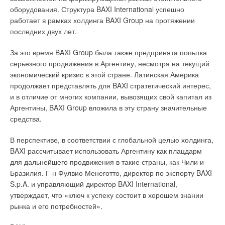
оборудования. Структура BAXI International успешно
работает в рамках холдинга BAXI Group на протяжении
Уведомления отключены
последних двух лет.
Комментарии
За это время BAXI Group была также предпринята попытка
серьезного продвижения в Аргентину, несмотря на текущий
В этой теме еще нет комментариев
экономический кризис в этой стране. Латинская Америка
продолжает представлять для BAXI стратегический интерес,
и в отличие от многих компании, вывозящих свой капитал из
Добавить комментарий
Аргентины, BAXI Group вложила в эту страну значительные
Ваше имя *
средства.
В перспективе, в соответствии с глобальной целью холдинга,
Ваш E-mail *
BAXI рассчитывает использовать Аргентину как плацдарм
для дальнейшего продвижения в такие страны, как Чили и
Бразилия. Г-н Фулвио Менеготто, директор по экспорту BAXI
S.p.A. и управляющий директор BAXI International,
Текст комментария
утверждает, что «ключ к успеху состоит в хорошем знании
рынка и его потребностей».