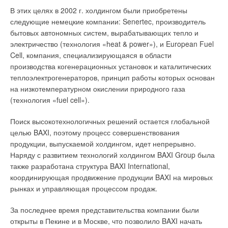
В этих целях в 2002 г. холдингом были приобретены
— Для нас очень важна реализация образовательных
Ваше имя *
следующие немецкие компании: Senertec, производитель
программ в рамках «Академии Systemair», где мы проводим
бытовых автономных систем, вырабатывающих тепло и
обучение и повышаем квалификацию нашего персонала и
электричество (технология «heat & power»), и European Fuel
наших партнеров. В Москве обучающие семинары
Ваш E-mail *
Cell, компания, специализирующаяся в области
Уведомления отключены
проводятся практически ежемесячно. На них приглашаются
производства когенерационных установок и каталитических
Комментарии
специалисты по вентиляции, проектированию и монтажу.
теплоэлектрогенераторов, принцип работы которых основан
на низкотемпературном окислении природного газа
Текст комментария
Также московское представительство проводит и
В этой теме еще нет комментариев
(технология «fuel cell»).
региональные семинары в рамках климатических выставок.
Во время нашей последней экспортной конференции в
Поиск высокотехнологичных решений остается глобальной
Швеции мы проводили конкурс на лучший проект по
Добавить комментарий
целью BAXI, поэтому процесс совершенствования
вентиляции среди наших дистрибьюторов, победителем
продукции, выпускаемой холдингом, идет непрерывно.
которого стала компания Ventrade.
Ваше имя *
Наряду с развитием технологий холдингом BAXI Group была
также разработана структура BAXI International,
— Что Вы можете сказать о Ваших российских
координирующая продвижение продукции BAXI на мировых
дистрибьюторах?
Ваш E-mail *
рынках и управляющая процессом продаж.
— Я считаю, что наше преимущество в России перед
За последнее время представительства компании были
другими зарубежными компаниями заключается в наличии
открыты в Пекине и в Москве, что позволило BAXI начать
Текст комментария
сильных и профессиональных дистрибьюторов. Мы также