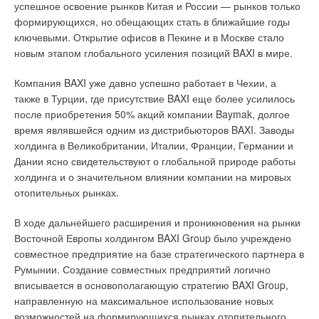
успешное освоение рынков Китая и России — рынков только
очень впечатлены техническим уровнем персонала этих
формирующихся, но обещающих стать в ближайшие годы
компаний и надеемся, что вместе с ними продолжим так же
ключевыми. Открытие офисов в Пекине и в Москве стало
успешно развивать рынок российского климатического
новым этапом глобального усиления позиций BAXI в мире.
оборудования.
Компания BAXI уже давно успешно работает в Чехии, а
также в Турции, где присутствие BAXI еще более усилилось
Читайте по теме:
после приобретения 50% акций компании Baymak, долгое
время являвшейся одним из дистрибьюторов BAXI. Заводы
→
Проектирование промышленных систем
холдинга в Великобритании, Италии, Франции, Германии и
кондиционирования
ЖУРНАЛ СОК ОКТЯБРЬ 2012
Дании ясно свидетельствуют о глобальной природе работы
→
Вентиляторы Systemair: обзор линейки
холдинга и о значительном влиянии компании на мировых
ЖУРНАЛ СОК ДЕКАБРЬ 2011
→
отопительных рынках.
Крышные вентиляторы. Критерии выбора
ЖУРНАЛ СОК ИЮЛЬ 2007
→
SHK MOSCOW 2007. Новая концепция выставки
В ходе дальнейшего расширения и проникновения на рынки
оправдала ожидания участников (продолжение)
ЖУРНАЛ СОК ИЮНЬ 2007
Восточной Европы холдингом BAXI Group было учреждено
→
Теплый прием с завесами Portier от SYSTEMAIR
совместное предприятие на базе стратегического партнера в
ЖУРНАЛ СОК ОКТЯБРЬ 2006
Румынии. Создание совместных предприятий логично
вписывается в основополагающую стратегию BAXI Group,
направленную на максимальное использование новых
возможностей на формирующихся рынках отопительного