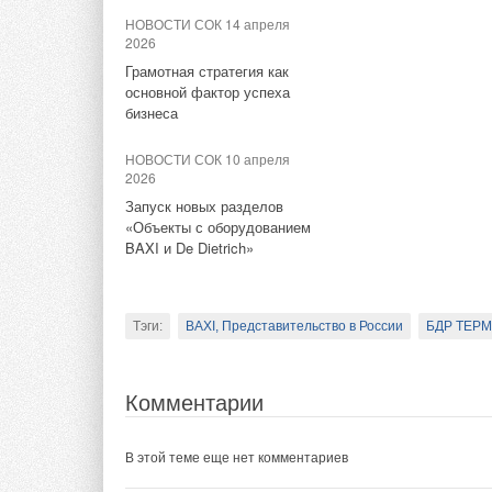
Дизайн, удостоен
НОВОСТИ СОК 14 апреля
2026
Тэги:
Бош Термотехника
Бренд Buderus
Газовы
Грамотная стратегия как
Новое матовое белое
основной фактор успеха
напылением порошк
бизнеса
Комментарии
сочетании с привле
панелью теплогене
НОВОСТИ СОК 10 апреля
Увеличенная толщи
2026
В этой теме еще нет комментариев
стабильность. Диза
Запуск новых разделов
«Объекты с оборудованием
Award и IF Award в
BAXI и De Dietrich»
Добавить комментарий
Энергоэффективна
Ваше имя *
Ваш E-mail *
Новое поколение ко
Тэги:
BAXI, Представительство в России
БДР ТЕР
Vitodens мощностью 
с перфорацией из н
Текст комментария
Комментарии
оксида азота в атм
MatriX Plus имеет 
В этой теме еще нет комментариев
стабильность пламе