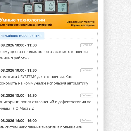
4 АВГУСТА 2026
Тепловые насосы в связке с
солнечной генерацией и
накопителем снижают
потребление на 60%
Исследователи из Италии установили ...
Ближайшие мероприятия
4 АВГУСТА 2026
.08.2026 10:00 - 11:30
Вебинар
«РУСКЛИМАТ Fest 2026» в Уфе
еимущества теплых полов в системе отопления
собрал свыше 700 профи
ринцип работы)
климатической отрасли
Организатором выступил торгово-
производственный холдинг ...
.08.2026 10:00 - 11:30
Вебинар
3 АВГУСТА 2026
томатика USYSTEMS для отопления. Как
кономить на коммуналке используя автоматику
«Датарк» испытал модульный
ЦОД с плотностью 54 кВт на
стойку
.08.2026 13:00 - 14:30
Вебинар
Испытания прошли на собственной
ниторинг, поиск отклонений и дефектоскопия по
производственной площадке и были ...
нным ТЛО. Часть 2
3 АВГУСТА 2026
Samsung выпускает VRF-
.08.2026 14:00 - 16:00
Вебинар
систему DVM на R32
ль систем накопления энергии в повышении
Линейка включает семь типоразмеров