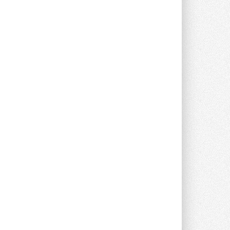
предложение оснащать все новые ...
1
28 ИЮЛЯ 2026
В Подмосковье запустят
производство холодильной
техники и теплообменного
оборудования
Проект реализует компания «ВЕЗА» ...
28 ИЮЛЯ 2026
Ридан объявил о старте продаж
автоматического
балансировочного клапана
Клапан APT‑R3 производится на заводе
в Лешково (Московская область) ...
27 ИЮЛЯ 2026
Шумоглушители собственного
производства от компании
TURKOV
Новая линейка пластинчатых
прямоугольных шумоглушителей ...
27 ИЮЛЯ 2026
Aquatherm Almaty 2026:
ключевая платформа для
развития инженерных систем