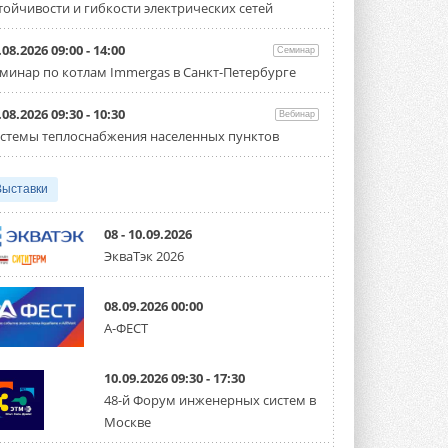
тойчивости и гибкости электрических сетей
производительностью от 22,4 до 56 кВт.
Суммарная длина трубопроводов ...
3 АВГУСТА 2026
.08.2026 09:00 - 14:00
Семинар
минар по котлам Immergas в Санкт-Петербурге
«СиСофт Девелопмент» подвел
итоги конкурса студенческих
проектов «ТИМ-лидеры 2026»
.08.2026 09:30 - 10:30
Вебинар
Новый сезон конкурса «ТИМ-лидеры»
стемы теплоснабжения населенных пунктов
стартует уже в сентябре 2026 года ...
3 АВГУСТА 2026
Выставки
«Русклимат» укрепляет
партнёрство за Уралом
Президент Омского землячества в
08 - 10.09.2026
Москве Михаил Тимошенко посетил
ЭкваТэк 2026
Омск с трёхдневным рабочим визитом ...
31 ИЮЛЯ 2026
08.09.2026 00:00
Carrier модернизирует
А-ФЕСТ
флагманский чиллер AquaEdge
19XR
Чиллер получил новую версию,
10.09.2026 09:30 - 17:30
работающую на хладагенте R1234ze ...
31 ИЮЛЯ 2026
48-й Форум инженерных систем в
Москве
Mitsubishi расширяет