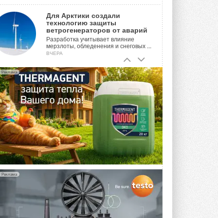
Для Арктики создали
технологию защиты
ветрогенераторов от аварий
Разработка учитывает влияние
мерзлоты, обледенения и снеговых ...
ВЧЕРА
Гибридный тепловой насос PV/T
Реклама
с одним общим испарителем
Исследователи предложили
конструкцию двухисточникового ...
5 АВГУСТА 2026
21-й ежегодный форум
«ЦОД-2026»
Мероприятие пройдет 2-3 сентября в
отеле Radisson Slavyanskaya. Форум
посетит более двух тысяч участников ...
5 АВГУСТА 2026
Реклама
Китайская Shenling представила
линейку тепловых насосов
«воздух-вода» на R290
Серия ThermaX R290 All-In-One
включает три модели ...