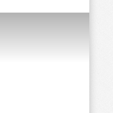
Краска для окон: как выбрать
состав, который не
растрескается после первой
зимы
Частые вопросы о краске для окон ...
30 ИЮЛЯ 2026
СИЭНПИ РУС представила
новую серию консольных
насосов NM
Усовершенствованная гидравлика
помогает снизить энергопотребление ...
30 ИЮЛЯ 2026
Группа «Теплолюкс» открыла
новую производственную
площадку
Открытие нового завода состоялось
сегодня в Мытищах ...
29 ИЮЛЯ 2026
Stiebel Eltron — спонсирует
международные соревнования
25 спортсменов, выступающих в
прыжках с трамплина и лыжном
двоеборье на международных ...
29 ИЮЛЯ 2026