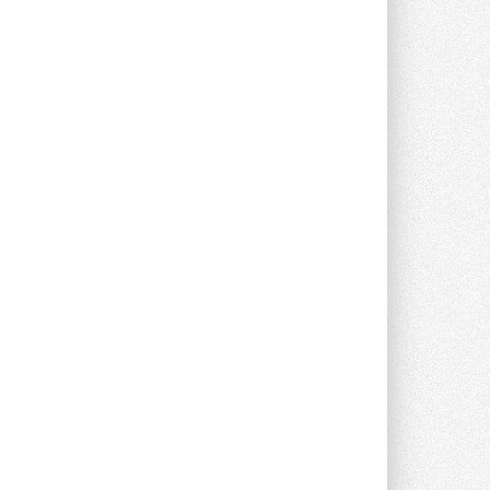
Новый фирменный магазин
Midea открылся в Сургуте
Компания «Даичи» совместно с
партнером «Энердрим» открыла новый
фирменный магазин Midea в Сургуте ...
29 ИЮЛЯ 2026
Токио — лидер по
интенсивности использования
кондиционеров
Данные получены в ходе очередного
опроса Daikin о восприятии жары ...
28 ИЮЛЯ 2026
CDU производства LG прошёл
валидацию NVIDIA для ИИ-дата-
центров
Компания становится официальным
партнёром NVIDIA по системам ...
28 ИЮЛЯ 2026
В Великобритании предлагают
сделать кондиционирование
обязательным для новостроек
Либеральные демократы внесли