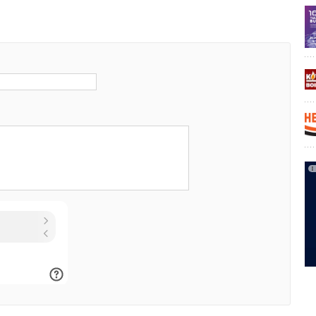
екущими потребностями. Работа остается надежной даже
 качества газа — этот параметр контролирует встроенная
истема Lambda Pro Plus. Регулятор самостоятельно
чество подаваемого газа и, соответственно, выстраивает
ens в максимально эффективном режиме.
стема обеспечивает КПД 9
8
% (Hs) и низкий расход
ладельцу оборудования следить за расходами на газ:
е о тарифе, котел будет самостоятельно
имость потребленного газа
», — сообщает Игорь Кениг,
мии Viessmann в России.
топительные системы помогут владельцам котлов
ить и автоматизировать процессы установки
управления и обслуживания.
ные котлы
Конденсационные котлы