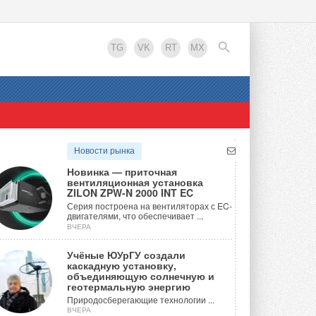
TG
VK
RT
MX
EN
Новости рынка
Новинка — приточная
вентиляционная установка
ZILON ZPW-N 2000 INT EC
Серия построена на вентиляторах с EC-
двигателями, что обеспечивает ...
ВЧЕРА
Учёные ЮУрГУ создали
каскадную установку,
объединяющую солнечную и
геотермальную энергию
Природосберегающие технологии ...
ВЧЕРА