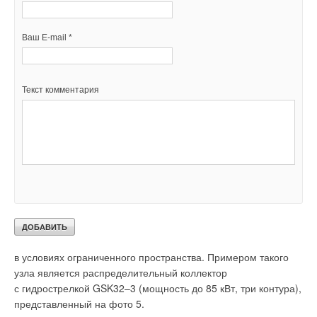
Ваш E-mail *
Текст комментария
Помимо гидрострелок с различными параметрами, можно
включить в схему отопления узел, состоящий из
гидравлического разделителя и разделительного
коллектора — такой вариант имеет много преимуществ,
например, он очень компактен и удобен при размещении
в условиях ограниченного пространства. Примером такого
узла является распределительный коллектор
с гидрострелкой GSK32–3 (мощность до 85 кВт, три контура),
представленный на фото 5.