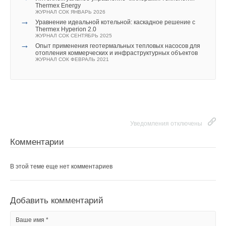
Thermex Energy
и воздухоотводчик.
Комментарии
ЖУРНАЛ СОК ЯНВАРЬ 2026
→
Уравнение идеальной котельной: каскадное решение с
Также в ассортименте «Прокситерм» представлено
Thermex Hyperion 2.0
ЖУРНАЛ СОК СЕНТЯБРЬ 2025
В этой теме еще нет комментариев
множество других моделей гидрострелок.
→
Опыт применения геотермальных тепловых насосов для
отопления коммерческих и инфраструктурных объектов
ЖУРНАЛ СОК ФЕВРАЛЬ 2021
Для повышения эффективности системы компания
Добавить комментарий
«Прокситерм» предлагает изделия, выполненные
индивидуально под параметры системы заказчика. Такое
Ваше имя *
оборудование разрабатывается «под заказ» инженерами
компании и производится на её промышленных мощностях.
Ваш E-mail *
Уведомления отключены
Пример подобных нестандартных изделий —
гидравлические разделители GSK32–40HГ-32 и GSK25–25,
Комментарии
выполненные «под заказ» (точно под параметры системы
заказчика), — приведён на фото 4.
Текст комментария
В этой теме еще нет комментариев
Добавить комментарий
Ваше имя *