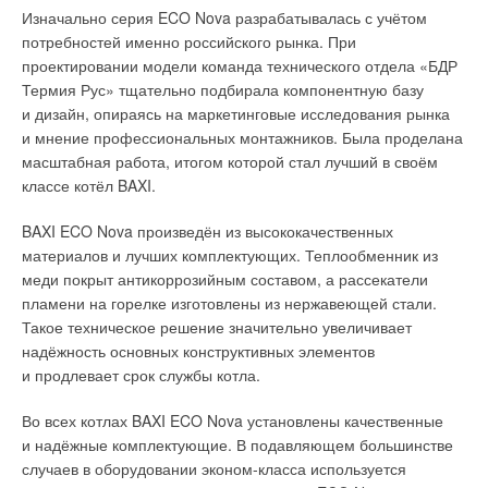
Изначально серия ECO Nova разрабатывалась с учётом
потребностей именно российского рынка. При
проектировании модели команда технического отдела «БДР
Что такое гидрострелка?
Термия Рус» тщательно подбирала компонентную базу
и дизайн, опираясь на маркетинговые исследования рынка
Для распределения тепловой энергии, переносимой
и мнение профессиональных монтажников. Была проделана
Сделано в тепловой столице России
теплоносителем, по сложной разветвлённой системе
масштабная работа, итогом которой стал лучший в своём
отопления, включающей несколько циркуляционных
классе котёл BAXI.
Первая очередь завода «Тепловое оборудование» запущена
насосов, используется достаточно простое устройство —
в 2007 году, вторая — в 2010-м, третья введена
гидравлический разделитель (гидрострелка). Устройство
BAXI ECO Nova произведён из высококачественных
в эксплуатацию в 2016 году. Для проектирования
представляет собой ёмкость определённого объёма (корпус
материалов и лучших комплектующих. Теплообменник из
и строительства завода привлекалась группа ведущих
Роботизированная сварка теплообменника на заводе
может быть круглого или прямоугольного сечения)
меди покрыт антикоррозийным составом, а рассекатели
экспертов с мировым опытом.
GEFFEN
с ответвлениями (патрубками). Как правило, гидрострелка
пламени на горелке изготовлены из нержавеющей стали.
устанавливается вертикально и оборудуется двумя
Такое техническое решение значительно увеличивает
Общая площадь завода — 60 тыс. м². Высокий 9
0
%-й
Суммарная тепловая мощность установленных на текущий
дополнительными трубками — в основании и на вершине.
надёжность основных конструктивных элементов
уровень автоматизации технологических процессов
момент в России и странах СНГ конденсационных котлов
и продлевает срок службы котла.
обеспечивает высокую среднюю скорость изготовления
GEFFEN превышает 400 МВт. Котельные
Верхняя трубка позволяет стравливать скопившийся
продукции — четыре единицы в минуту, то есть каждые 15
с конденсационными котлами GEFFEN применяются
в системе воздух (который снижает долговечность
Во всех котлах BAXI ECO Nova установлены качественные
секунд с тосненского конвейера сходит новый
на таких объектах, как многоквартирные жилые дома,
оборудования), а нижняя трубка даёт возможность удалить
и надёжные комплектующие. В подавляющем большинстве
водонагреватель.
гостиницы, складские здания, агропромышленные
загрязнения (осадок, механические примеси, ржавчина
случаев в оборудовании эконом-класса используется