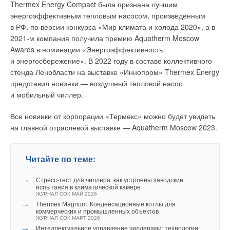
мощность до 60 кВт, два контура;
Thermex Energy Compact была признана лучшим
высокое качество оборудования и поддержку на всех этапах
нержавеющая сталь AISI 304;
энергоэффективным тепловым насосом, произведённым
жизненного цикла объекта.
рабочее давление — 10 бар;
в РФ, по версии конкурса «Мир климата и холода 2020», а в
бесплатная доставка за четыре дня*;
2021-м компания получила премию Aquatherm Moscow
оплата при получении**;
гарантия — 5 лет.
Awards в номинации «Энергоэффективность
Читайте по теме:
и энергосбережение». В 2022 году в составе коллективного
→
Гидравлический разделитель GS32–3
Температура теплоносителя для системы вентиляции в
стенда Ленобласти на выставке «Иннопром» Thermex Energy
котельных с погодозависимой автоматикой
представил новинки — воздушный тепловой насос
ЖУРНАЛ СОК СЕНТЯБРЬ 2023
Основные характеристики (фото 3):
→
и мобильный чиллер.
Передовое оборудование GEFFEN: теперь и BIM-модели
ЖУРНАЛ СОК НОЯБРЬ 2021
→
Инверторные накопительные водонагреватели Royal
мощность до 85 кВт, три контура;
Все новинки от корпорации «Термекс» можно будет увидеть
Thermo: чем отличаются три серии
нержавеющая сталь AISI 304;
ЖУРНАЛ СОК АВГУСТ 2026
на главной отраслевой выставке — Aquatherm Moscow 2023.
рабочее давление — 10 бар;
→
Обзор систем защиты от протечек 2026
бесплатная доставка за четыре дня*;
ЖУРНАЛ СОК ИЮНЬ 2026
→
оплата при получении**;
Об утилизации тепловых отходов
Читайте по теме:
ЖУРНАЛ СОК ИЮНЬ 2026
гарантия — 5 лет.
→
Стресс-тест для чиллера: как устроены заводские
* Указано из расчёта среднего срока доставки до пункта
испытания в климатической камере
выдачи. Доставка за счёт продавца — только при покупке по
ЖУРНАЛ СОК МАЙ 2026
→
Thermex Magnum. Конденсационные котлы для
розничным ценам.
коммерческих и промышленных объектов
ЖУРНАЛ СОК МАРТ 2026
Уведомления отключены
→
** В комплект поставки не входят крепления, кран
Интеллектуальное управление чиллерами: технологии