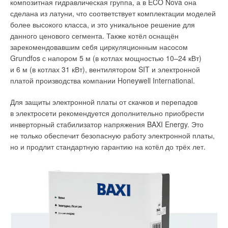
комплексы, коммерческая недвижимость различного
и т. д.), которые обязательно образуются при эксплуатации
композитная гидравлическая группа, а в ECO Nova она
назначения.
системы.
сделана из латуни, что соответствует комплектации моделей
более высокого класса, и это уникальное решение для
Аргументы в пользу российских конденсационных напольных
Нехитрая конструкция гидрострелки позволяет выравнивать
данного ценового сегмента. Также котёл оснащён
котлов GEFFEN:
параметры теплоносителя на прямой и обратной линиях.
зарекомендовавшим себя циркуляционным насосом
Для высокой эффективности работы системы
Grundfos с напором 5 м (в котлах мощностью 10–24 кВт)
теплообменник из нержавеющей стали 12×18Н10Т;
гидравлический разделитель должен подбираться
и 6 м (в котлах 31 кВт), вентилятором SIT и электронной
горелка, газовый клапан и автоматика уже в комплекте;
на основании тщательного расчёта, учитывающего
платой производства компании Honeywell International.
погодозависимая автоматика;
параметры системы.
малый вес и габариты;
Для защиты электронной платы от скачков и перепадов
плавная модуляция котла (20–10
0
%);
Некоторых заказчиков и даже отдельных профессионалов
в электросети рекомендуется дополнительно приобрести
чертежи 2D, 3D, BIM;
нашей отрасли (проектировщиков и монтажников)
бесшумная работа;
инверторный стабилизатор напряжения BAXI Energy. Это
высокая экологичность при работе (выбросы NO
—
интересует вопрос: «
А нужна ли гидрострелка в системе
не только обеспечит безопасную работу электронной платы,
x
менее 46 мг/ кВт·ч, СО — менее 161 мг/ кВт·ч).
вообще?
»
но и продлит стандартную гарантию на котёл до трёх лет.
Ассортимент котлов GEFFEN представлен сериями MB 4.1
Автономная система отопления
и MB 3.1.
Простейшую систему отопления с принудительной
Тосненский завод удостоен множества наград, среди
циркуляцией упрощённо можно представить себе как котёл,
которых почётное место занимает специальный знак
вырабатывающий тепловую энергию, радиатор (потребитель
качества «Сделано в Ленинградской области». Дважды,
энергии) и циркуляционный насос, обеспечивающий
в 2020 и 2022 годах, тосненское «Тепловое оборудование»