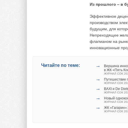
Из прошлого – в 
Таким образом, величина максимального значени
Эффективное децен
наружного воздуха составит 14 891 Вт или 14,9 кВ
производством эле
Однако за счёт изменения температуры наружного
будущим, для котор
того, чтобы оценить необходимую тепловую нагру
Непреходящее жела
наружного воздуха, предлагается произвести ряд
флагманом на рынк
формулу переменные значения температуры наруж
инновационные прод
зависимость, изображённую на рис. 2.
→
Читайте по теме:
Вершина иннов
в ЖК «Пять К
ЖУРНАЛ СОК 20
→
Путешествие п
ЖУРНАЛ СОК 20
→
BAXI и De Die
ЖУРНАЛ СОК 20
→
Новый одноко
ЖУРНАЛ СОК 20
→
ЖК «Гагарин»
ЖУРНАЛ СОК 20