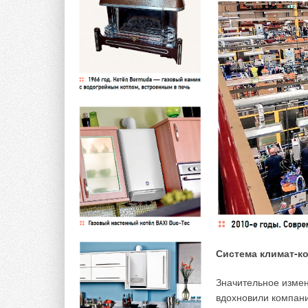
В данной статье мы как раз будем использовать 
примера возьмём дом (рис. 1), расположенный в
характеристики, приведённые в табл. 1.
Система климат-к
Значительное измен
вдохновили компани