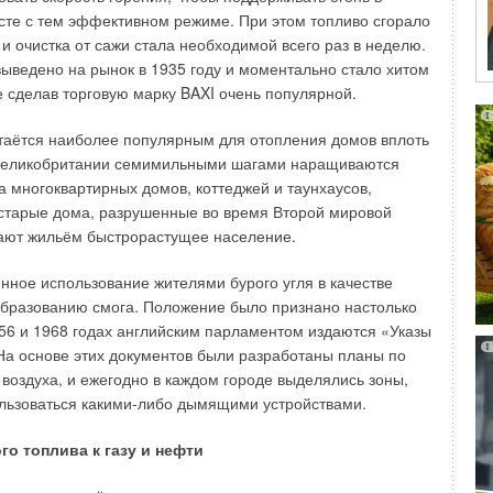
те с тем эффективном режиме. При этом топливо сгорало
 и очистка от сажи стала необходимой всего раз в неделю.
ает вопрос целесообразности именно постоянной
ыведено на рынок в 1935 году и моментально стало хитом
стую можно встретиться с таким мнением, что необходимо
е сделав торговую марку BAXI очень популярной.
ние какого-либо периода, либо при резком изменении
ровку можно производить вручную и, используя различные
таётся наиболее популярным для отопления домов вплоть
лишних «наворотов» в своих инженерных системах,
В Великобритании семимильными шагами наращиваются
аться в данном вопросе подробнее предлагаю перейти ко
а многоквартирных домов, коттеджей и таунхаусов,
регулирования — экономия энергетических ресурсов.
старые дома, разрушенные во время Второй мировой
вают жильём быстрорастущее население.
вки подачи теплоносителя будет самый
мываясь, ответить: «
Автоматический!
» и тем самым уже
нное использование жителями бурого угля в качестве
прос, не просто связанный с энергоэффективностью, а с
образованию смога. Положение было признано настолько
а выработку тепловой энергии от применения
956 и 1968 годах английским парламентом издаются «Указы
 меры целесообразны.
 На основе этих документов были разработаны планы по
оздуха, и ежегодно в каждом городе выделялись зоны,
, говоря об экономии, однако реальных, подтверждённых
льзоваться какими-либо дымящими устройствами.
не найти. Возможно, это связано с тем, что достаточно
кт будет от данной системы, ведь в расчёт включается
го топлива к газу и нефти