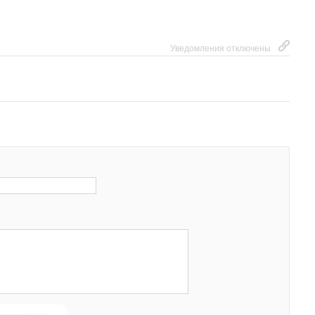
Уведомления отключены
оторый изгиб, что говорит о нелинейной зависимости
симость будет у каждого здания своя за счёт