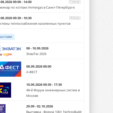
партнёрство за Уралом
.08.2026 09:00 - 14:00
Семинар
Президент Омского землячества в
минар по котлам Immergas в Санкт-Петербурге
Москве Михаил Тимошенко посетил
Омск с трёхдневным рабочим визитом ...
31 ИЮЛЯ 2026
.08.2026 09:30 - 10:30
Вебинар
стемы теплоснабжения населенных пунктов
Carrier модернизирует
флагманский чиллер AquaEdge
19XR
Выставки
Чиллер получил новую версию,
работающую на хладагенте R1234ze ...
31 ИЮЛЯ 2026
08 - 10.09.2026
ЭкваТэк 2026
Mitsubishi расширяет
направление систем
охлаждения для ЦОД
08.09.2026 00:00
Mitsubishi Electric создаёт в США новую
компанию MEHITS US Inc. ...
А-ФЕСТ
31 ИЮЛЯ 2026
10.09.2026 09:30 - 17:30
США запретили использование
иностранных инверторов
48-й Форум инженерных систем в
28 июля 2026 года Федеральная
Москве
комиссия по связи США (FCC) обновила
свой специальный перечень Covered ...
31 ИЮЛЯ 2026
29.09 - 02.10.2026
Выставка - Форум 100+ TechnoBuild