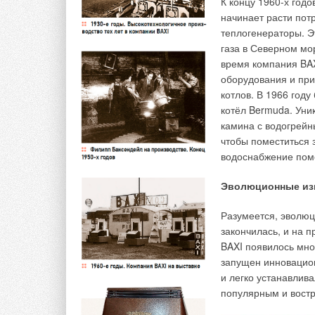
К концу 1960-х годо
Все эти переменные связаны с реальным режимом
начинает расти пот
количеством часов пребывания людей в доме.
теплогенераторы. Э
газа в Северном мор
Таким образом, эффект от применения погодоза
время компания BA
способами. Первый способ это экспериментальны
оборудования и при
котлов. В 1966 год
котёл Bermuda. Уник
камина с водогрейн
чтобы поместиться 
водоснабжение пом
Эволюционные изм
Разумеется, эволюц
закончилась, и на 
BAXI появилось мно
запущен инновацион
и легко устанавлив
популярным и востр