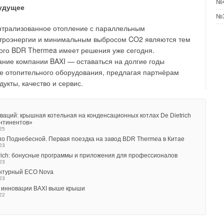
№4
будущее
я тепловых потерь при минимальной температуре
№3
трализованное отопление с параллельным
т.
ктроэнергии и минимальным выбросом CO2 являются тем
 воздуха процесс теплоотдачи переходит в динамику. Для
ого BDR Thermea имеет решения уже сегодня.
зку для нашего здания, в зависимости от температуры
ние компании BAXI — оставаться на долгие годы
 расчётов, последовательно подставляя в исходную
е отопительного оборудования, предлагая партнёрам
ного воздуха, в результате чего мы сможем получить
укты, качество и сервис.
аций: крышная котельная на конденсационных котлах De Dietrich
онтинентов»
25
о Поднебесной. Первая поездка на завод BDR Thermea в Китае
23
trich: бонусные программы и приложения для профессионалов
23
нтурный ECO Nova
23
: инновации BAXI выше крыши
22