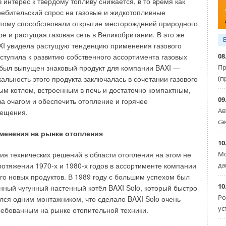
в интерес к твёрдому топливу снижается, в то время как
 эксплуатации системы водяного отопления и
ребительский спрос на газовые и жидкотопливные
тому способствовали открытие месторождений природного
е и растущая газовая сеть в Великобритании. В это же
висимого регулирования мы можем определить двумя
XI увидела растущую тенденцию применения газового
й, второй — расчётный.
08
ступила к развитию собственного ассортимента газовых
Пр
у был выпущен знаковый продукт для компании BAXI —
(п
альность этого продукта заключалась в сочетании газового
ым котлом, встроенным в печь и достаточно компактным,
09
за очагом и обеспечить отопление и горячее
Ав
ещения.
сэ
енения на рынке отопления
10
Мо
ия технических решений в области отопления на этом не
да
протяжении 1970-х и 1980-х годов в ассортименте компании
го новых продуктов. В 1989 году с большим успехом был
10
ный чугунный настенный котёл BAXI Solo, который быстро
Ро
ался одним монтажником, что сделало BAXI Solo очень
ус
ебованным на рынке отопительной техники.