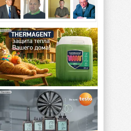
5 АВГУСТА 2026
21-й ежегодный форум
«ЦОД-2026»
Мероприятие пройдет 2-3 сентября в
отеле Radisson Slavyanskaya. Форум
Реклама
посетит более двух тысяч участников ...
5 АВГУСТА 2026
Китайская Shenling представила
линейку тепловых насосов
«воздух-вода» на R290
Серия ThermaX R290 All-In-One
включает три модели ...
4 АВГУСТА 2026
Тепловые насосы в связке с
солнечной генерацией и
Реклама
накопителем снижают
потребление на 60%
Исследователи из Италии установили ...
4 АВГУСТА 2026
«РУСКЛИМАТ Fest 2026» в Уфе
собрал свыше 700 профи
климатической отрасли