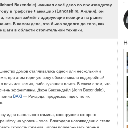
ichard Baxendale) начинал своё дело по производству
оду в графстве Ланкашир (Lancashire, Англия), он
ии, которая займёт лидирующие позиции на рынке
ия. В самом деле, это было задолго до того, как
ии призвана выполнять автоматика системы отопления.
е шаги в области отопительной техники.
но комфортных условий для проживающих и экономия
Н
огодной автоматикой. Для обеспечения оптимальной
ользуется целый комплекс инженерных решений, и
нных составляющих этого комплекса. Дело в том, что за
ьшинство домов отапливались одной или несколькими
 комнатные термостаты, работающие по датчикам
ми, при этом горячую воду обеспечивали водогрейный
щие непосредственную регулировку системы отопления.
в печь или камин, либо кухонная плита. В связи с тем, что
дних лишь термостатов (если мы говорим про сугубо
очень эффективны, Джон Баксендейл (John Baxendale),
 как всегда имеется задержка между изменением
омпании
BAXI
— Ричарда, предложил идею по их
зменением температуры внутреннего воздуха, а также
ю.
о это касается тёплых полов). Учитывая все
истема начинает работать в прерывистом импульсном
ову идея напольного камина, конструкция которого
ам на помощь приходит та самая погодозависимая
 решётку на уровень пола. Благодаря нововведению стало
орый с помощью датчика температуры наружного воздуха
вать скорость горения, чтобы поддерживать огонь в
плоносителя и обеспечивать необходимые параметры.