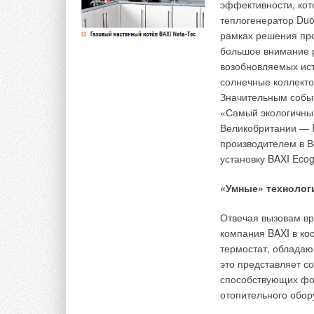
эффективности, кот
теплогенератор Duo
рамках решения пр
большое внимание р
возобновляемых ис
солнечные коллекто
Значительным собы
«Самый экологичный
Великобритании — In
производителем в 
установку BAXI Eco
Для начала определим тепловые потери [Вт] наше
«Умные» технолог
Расчёт тепловых потерь через каждую ограждающ
Отвечая вызовам в
компания BAXI в ко
термостат, обладаю
это представляет с
где
k
— коэффициент теплопередачи ограждения, 
способствующих фо
и
t
— температуры внутреннего и наружного возду
отопительного обор
н
расчётной разности температур; β — коэффициен