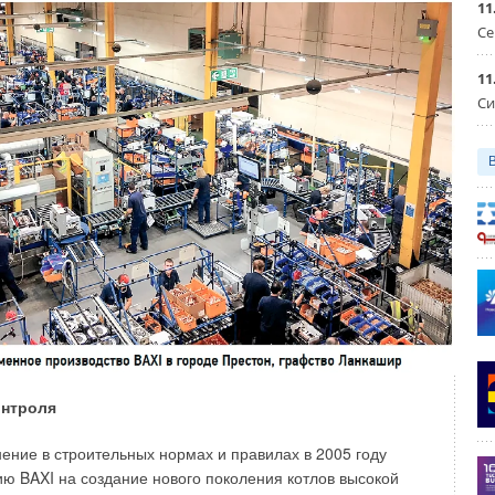
11
Се
11
Си
метод №2, и для этого зададимся исходными данными. Для
 Ленинградской области, имеющий конструктивные
онтроля
ение в строительных нормах и правилах в 2005 году
ю BAXI на создание нового поколения котлов высокой