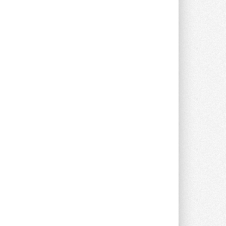
опроса Daikin о восприятии жары ...
28 ИЮЛЯ 2026
CDU производства LG прошёл
валидацию NVIDIA для ИИ-дата-
центров
Компания становится официальным
партнёром NVIDIA по системам ...
28 ИЮЛЯ 2026
В Великобритании предлагают
сделать кондиционирование
обязательным для новостроек
Либеральные демократы внесли
предложение оснащать все новые ...
1
28 ИЮЛЯ 2026
В Подмосковье запустят
производство холодильной
техники и теплообменного
оборудования
Проект реализует компания «ВЕЗА» ...
28 ИЮЛЯ 2026
Ридан объявил о старте продаж
автоматического
балансировочного клапана