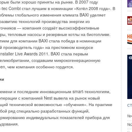
орые были хорошо приняты на рынке. В 2007 году
-tec Combi стал лучшим в номинации «Котёл 2008 года». В
облемы глобального изменения климата BAXI уделяет
азвитию технологий производства энергии из
точников — компания создаёт высокоэффективные
ры, тепловые насосы и резервные котлы на биотопливе.
тием для компании BAXI стала победа в номинации
 производитель года» на престижном конкурсе
staller Live Awards 2011. BAXI стала первым
Великобритании, создавшим микрокогенерационную
gen, чем компания особенно гордится.
го здания при температуре наружного воздуха tн = –26 °C.
ии
ую конструкцию ведётся по формуле:
ремени и последним инновационным smart-технологиям,
операции с компанией Nest вывела на рынок новый
щий технической возможностью «обучения». На практике
СТ
обой ряд специально разработанных функций,
№4
Вт/(м²·K); А — площадь ограждающей конструкции, м²;
t
рмированию индивидуальных показателей прибора для
в
ха, соответственно, °C;
n
— коэффициент уменьшения
удования.
№2
т, учитывающий добавочные теплопотери сверх основных.