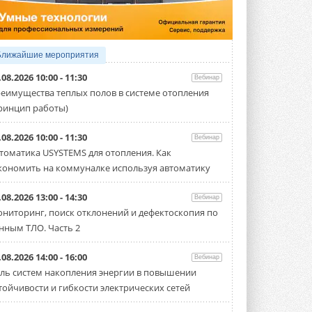
Организатором выступил торгово-
производственный холдинг ...
3 АВГУСТА 2026
«Датарк» испытал модульный
Ближайшие мероприятия
ЦОД с плотностью 54 кВт на
стойку
.08.2026 10:00 - 11:30
Вебинар
Испытания прошли на собственной
еимущества теплых полов в системе отопления
производственной площадке и были ...
ринцип работы)
3 АВГУСТА 2026
Samsung выпускает VRF-
.08.2026 10:00 - 11:30
Вебинар
систему DVM на R32
томатика USYSTEMS для отопления. Как
Линейка включает семь типоразмеров
кономить на коммуналке используя автоматику
производительностью от 22,4 до 56 кВт.
Суммарная длина трубопроводов ...
3 АВГУСТА 2026
.08.2026 13:00 - 14:30
Вебинар
ниторинг, поиск отклонений и дефектоскопия по
«СиСофт Девелопмент» подвел
нным ТЛО. Часть 2
итоги конкурса студенческих
проектов «ТИМ-лидеры 2026»
Новый сезон конкурса «ТИМ-лидеры»
.08.2026 14:00 - 16:00
Вебинар
стартует уже в сентябре 2026 года ...
ль систем накопления энергии в повышении
3 АВГУСТА 2026
тойчивости и гибкости электрических сетей
«Русклимат» укрепляет