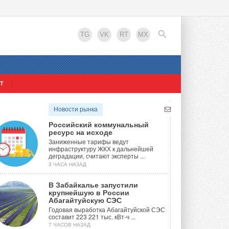
TG
VK
RT
MX
Т
EN
Новости рынка
Российский коммунальный
ресурс на исходе
Заниженные тарифы ведут
инфраструктуру ЖКХ к дальнейшей
деградации, считают эксперты ...
3 ЧАСА НАЗАД
В Забайкалье запустили
крупнейшую в России
Абагайтуйскую СЭС
Годовая выработка Абагайтуйской СЭС
составит 223 221 тыс. кВт-ч ...
7 ЧАСОВ НАЗАД