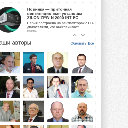
Новинка — приточная
вентиляционная установка
ZILON ZPW-N 2000 INT EC
Серия построена на вентиляторах с EC-
двигателями, что обеспечивает ...
ВЧЕРА
аши авторы
Учёные ЮУрГУ создали
Обновить
Все
каскадную установку,
объединяющую солнечную и
геотермальную энергию
Природосберегающие технологии ...
ВЧЕРА
Для Арктики создали
технологию защиты
ветрогенераторов от аварий
Разработка учитывает влияние
мерзлоты, обледенения и снеговых ...
ВЧЕРА
Гибридный тепловой насос PV/T
с одним общим испарителем
Исследователи предложили
конструкцию двухисточникового ...