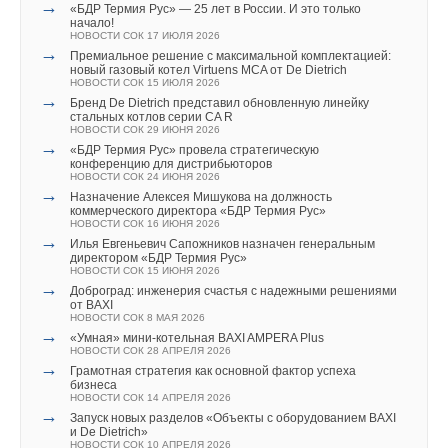
→
«БДР Термия Рус» — 25 лет в России. И это только
начало!
НОВОСТИ СОК 17 ИЮЛЯ 2026
→
Премиальное решение с максимальной комплектацией:
новый газовый котел Virtuens MCA от De Dietrich
НОВОСТИ СОК 15 ИЮЛЯ 2026
→
Бренд De Dietrich представил обновленную линейку
стальных котлов серии CA R
НОВОСТИ СОК 29 ИЮНЯ 2026
→
«БДР Термия Рус» провела стратегическую
конференцию для дистрибьюторов
НОВОСТИ СОК 24 ИЮНЯ 2026
→
Назначение Алексея Мишукова на должность
коммерческого директора «БДР Термия Рус»
НОВОСТИ СОК 16 ИЮНЯ 2026
→
Илья Евгеньевич Сапожников назначен генеральным
директором «БДР Термия Рус»
НОВОСТИ СОК 15 ИЮНЯ 2026
→
Доброград: инженерия счастья с надежными решениями
от BAXI
НОВОСТИ СОК 8 МАЯ 2026
→
«Умная» мини-котельная BAXI AMPERA Plus
НОВОСТИ СОК 28 АПРЕЛЯ 2026
→
Грамотная стратегия как основной фактор успеха
бизнеса
НОВОСТИ СОК 14 АПРЕЛЯ 2026
→
Запуск новых разделов «Объекты с оборудованием BAXI
и De Dietrich»
НОВОСТИ СОК 10 АПРЕЛЯ 2026