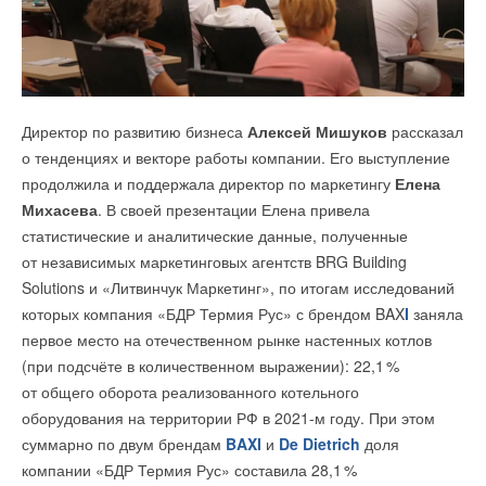
НОВОСТИ СОК 25 СЕНТЯБРЯ 2023
→
Германия подключила более 1 ГВт морской
→
Добавить комментарий
РАВИ объединяет все технологии безуглеродной
ветроэнергетики за полгода
энергетики
НОВОСТИ СОК 22 ИЮЛЯ 2026
НОВОСТИ СОК 25 АВГУСТА 2023
Ваше имя *
→
Технологический тур на строящуюся ВЭС
НОВОСТИ СОК 5 ИЮНЯ 2023
→
В Москве состоялось ежегодное собрание Российской
Директор по развитию бизнеса
Алексей Мишуков
рассказал
ассоциации ветроиндустрии
Ваш E-mail *
НОВОСТИ СОК 19 МАЯ 2023
о тенденциях и векторе работы компании. Его выступление
→
Кольская ВЭС - чистая энергия Арктики
продолжила и поддержала директор по маркетингу
Елена
НОВОСТИ СОК 15 МАЯ 2023
Уведомления отключены
→
От импортозамещения к технологическому лидерству:
Михасева
. В своей презентации Елена привела
уроки прошлого и вызовы настоящего времени
Комментарии
Текст комментария
статистические и аналитические данные, полученные
НОВОСТИ СОК 27 АПРЕЛЯ 2023
→
РАВИ предлагает отменить результаты отбора ДПМ
от независимых маркетинговых агентств BRG Building
ВИЭ-2022 в части ветроэнергетики
В этой теме еще нет комментариев
Solutions и «Литвинчук Маркетинг», по итогам исследований
НОВОСТИ СОК 11 АПРЕЛЯ 2023
которых компания «БДР Термия Рус» с брендом BAX
I
заняла
первое место на отечественном рынке настенных котлов
Добавить комментарий
(при подсчёте в количественном выражении): 22,
1
%
от общего оборота реализованного котельного
Ваше имя *
оборудования на территории РФ в 2021-м году. При этом
Уведомления отключены
суммарно по двум брендам
BAXI
и
De Dietrich
доля
Комментарии
компании «БДР Термия Рус» составила 28,
1
%
Ваш E-mail *