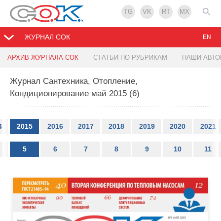
TG
VK
RT
MX
ЖУРНАЛ СОК
EN
АРХИВ ЖУРНАЛА СОК
СТАТЬИ ПО РУБРИКАМ
НАШИ АВТ
Журнал Сантехника, Отопление,
Кондиционирование май 2015 (6)
4
2015
2016
2017
2018
2019
2020
2021
5
6
7
8
9
10
11