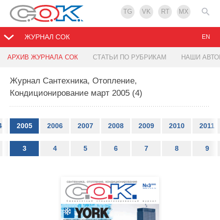
TG
VK
RT
MX
ЖУРНАЛ СОК
EN
АРХИВ ЖУРНАЛА СОК
СТАТЬИ ПО РУБРИКАМ
НАШИ АВТ
Журнал Сантехника, Отопление,
Кондиционирование март 2005 (4)
4
2005
2006
2007
2008
2009
2010
2011
3
4
5
6
7
8
9