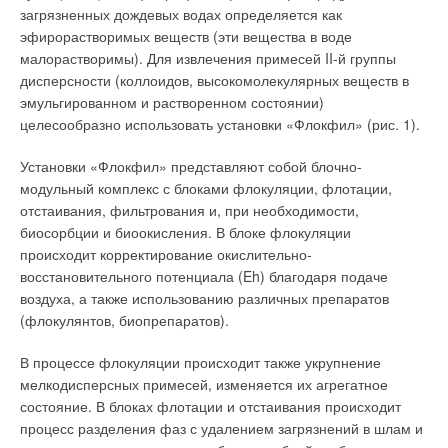
требований или для реализации режимов оптимального
загрязненных дождевых водах определяется как
вопрос в системе обязательных мер по стабилизации
энергопотребления. Секции центральных кондиционеров,
эфирорастворимых веществ (эти вещества в воде
гидравлического режима теплосети (например,
охлаждающие приточный воздух, а также теплообменники
малорастворимы). Для извлечения примесей II-й группы
посредством установки дроссельной шайбы
фанкойлов снабжаются хладоносителем с параметрами 7–
дисперсности (коллоидов, высокомолекулярных веществ в
установленного типоразмера - см. рис. 1).
12°С. Его подготовка осуществляется шестью холодильными
эмульгированном и растворенном состоянии)
машинами
CARRIER
серии 30GX с воздушным
Перепад температур между прямым и обратным
целесообразно использовать установки «Флокфил» (рис. 1).
конденсатором, которые расположены на крыше теплового
трубопроводом теплосети меньше нормируемого значения
пункта АТЦ и на крыше здания автостоянки.
Установки «Флокфил» представляют собой блочно-
t1 - t2 ∆tmin. При этом на шкале теплосчетчика
модульный комплекс с блоками флокуляции, флотации,
отображаются действительные значения, а в расчетах
Эти машины снабжены высокоэффективными
отстаивания, фильтрования и, при необходимости,
принимается:
двухвинтовыми компрессорами и двумя фреоновыми
биосорбции и биоокисления. В блоке флокуляции
контурами, за счет чего обеспечивается повышенная
происходит корректирование окислительно-
надежность системы кондиционирования (это важно и при
Относительная разность расходов (накопленных масс) в
восстановительного потенциала (Eh) благодаря подаче
проведении сервисных работ). Максимальный типоразмер
прямом и обратном трубопроводе теплосетей меньше
воздуха, а также использованию различных препаратов
машин и близость административных зданий
нормируемого значения:
(флокулянтов, биопрепаратов).
предопределили целую серию мероприятий по снижению
уровня шума: применение низкошумных вентиляторов Flying
|100 ×(G – G )/G | ≤ |d∆M|
В процессе флокуляции происходит также укрупнение
Bird (летящая птица) четвертого поколения на базе
мелкодисперсных примесей, изменяется их агрегатное
композитных материалов, установку испарителей в
где d∆M — предел погрешности измерений накопленной
состояние. В блоках флотации и отстаивания происходит
звукопоглощающих кожухах и т.д.
массы теплосчетчиком, нормированный в его НТД, %.
процесс разделения фаз с удалением загрязнений в шлам и