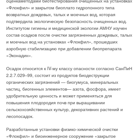
оценкаметодами биотестирования очищенных на установках
проверки теплосчетчика на Установке являются последним
ЖУРНАЛ СОК ФЕВРАЛЬ 2006
«Флокфил» и закрытом биоплато гидропонного типа
→
Фрикулинг. Можно ли удивить специалиста?
аргументом в споре сторон о его качестве. Оплачивает
возвратных дождевых, талых и моечных вод, которая
ЖУРНАЛ СОК АПРЕЛЬ 2005
указанные работы виновная сторона, если иное не
подтвердила экологическую безопасность очищенных вод.
предусмотрено условиями двухстороннего договора.
Институтом гигиены и медицинской экологии АМНУ изучен
состав осадков после очистки загрязненных дождевых, талых
Примечание.
Последнее является распространенной
и моечных вод на установках «Флокфил», прошедших
процедурой в странах ЕЭС. Там в подавляющем
аэробную стабилизацию при добавлении биопрепарата
большинстве теплосчетчик принадлежит
Уведомления отключены
«Эконадин».
теплоснабжающей организации, которая взимает с
Комментарии
потребителя арендную плату за пользование им.
Осадок относится к IV-му классу опасности согласно СанПиН
Потребитель в любое время имеет право поверить
2.2.7.029–99, состоит из продуктов биодеструкции
теплосчетчик и выставить теплоснабжающей
В этой теме еще нет комментариев
органических загрязнений — биогумуса, минеральных
организации счет за понесенные убытки в случае, когда
частиц, биогенных элементов— азота, фосфора, имеет
его погрешность вышла за нормируемые пределы.
удобрительную ценность и может применяться для
Добавить комментарий
повышения плодородия почв при выращивании
Очень важно понимать, что контрольные СИ должны быть
сельскохозяйственных культур, декоративних растений и
также у соответствующих служб Энергонадзора и
Ваше имя *
лесопосадок.
Госстандарта, которые наряду с теплоснабжающей
организацией в установленном порядке проводят
Разработанные установки физико-химической очистки
периодический перекрестный надзор за качеством узлов
Ваш E-mail *
«Флокфил» и биоинженерное сооружение «закрытое