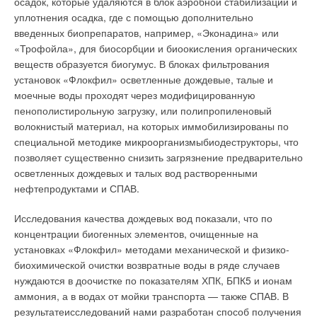
осадок, которые удаляются в блок аэробной стабилизации и
С целью сокращения затрат на охлаждение зимой и в
При этом на шкале теплосчетчика отображаются
уплотнения осадка, где с помощью дополнительно
межсезонные периоды года (при температуре ниже нуля), а
действительные значения, а в расчетах принимается:
введенных биопрепаратов, например, «Эконадина» или
также с целью экономии моторесурса компрессоров,
«Трофойла», для биосорбции и биоокисления органических
холодильные станции оборудованы системой свободного
веществ образуется биогумус. В блоках фильтрования
охлаждения. Ведь поступление холодного воздуха в
Одновременная комбинация условий ситуаций (А-4), (А-6) и
установок «Флокфил» осветленные дождевые, талые и
некоторые помещения АТЦ необходимо и зимой, даже в
(А-7). При этом на шкале теплосчетчика отображаются
моечные воды проходят через модифицированную
лютые морозы.
действительные значения, а в расчетах принимается:
пенополистирольную загрузку, или полипропиленовый
волокнистый материал, на которых иммобилизированы по
В офисах с интенсивной тепловой нагрузкой, ресторанах, а
специальной методике микроорганизмыбиодеструкторы, что
также зонах, расположенных в центральной части комплекса,
Техническая неисправность теплосчетчика, в т.ч. отключение
позволяет существенно снизить загрязнение предварительно
режим охлаждения используется довольно часто. Система
его электропитания - определение отпущенной тепловой
осветленных дождевых и талых вод растворенными
свободного охлаждения представляет собой
энергии проводится расчетным путем в соответствии с п. 9.9
нефтепродуктами и СПАВ.
дополнительный теплообменник, в который в холодный
и п. 9.10 "Правил учета тепловой энергии и теплоносителя".
период года направляется промежуточный незамерзающий
Исследования качества дождевых вод показали, что по
Примечание. Это, пожалуй, единственная нештатная
хладоноситель — этиленгликоль. Это позволяет исключить
концентрации биогенных элементов, очищенные на
ситуация, решение которой нельзя доверить прибору
из технологического процесса холодильную машину и
установках «Флокфил» методами механической и физико-
учета (теплосчетчику).
использовать холод окружающей среды.
биохимической очистки возвратные воды в ряде случаев
нуждаются в доочистке по показателям ХПК, БПК5 и ионам
Реализация первого предложения позволит:
Управляемый климат
аммония, а в водах от мойки транспорта — также СПАВ. В
Предельно упростить систему расчетов.
Повысить точность и предсказуемость товарного обмена между
результатеисследований нами разработан способ получения
Один из важнейших элементов климатической системы АТЦ