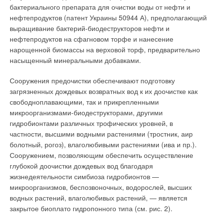
производителем и потребителем.
бактериального препарата для очистки воды от нефти и
Экономически заинтересовать потребителя и производителя
«Москва» — диспетчеризация технологических параметров,
тепловой энергии в получении качественного средства
нефтепродуктов (патент Украины 50944 А), предполагающий
выполненная на базе оборудования фирмы Satchwell
измерений в лице теплосчетчика.
выращивание бактерий-биодеструкторов нефти и
Понизить стоимость коммерческого учета в целом за счет:
(Великобритания). Ее основу составляют свободно
нефтепродуктов на сфагновом торфе и нанесение
программируемые коммуникативные контроллеры серии
снижения затрат на оборудование и персонал,
нарощенной биомассы на верховой торф, предварительно
MN, связанные с датчиками аналоговых параметров и
который в настоящее время выполняет часть
насыщенный минеральными добавками.
дискретных сигналов, электоприводами, щитами управления
работы теплосчетчика;
понижения стоимости теплосчетчика, вследствие
силового электрооборудования и компьютер системы
Сооружения предочистки обеспечивают подготовку
удаления из него 75 % ресурсов, которые
диспетчеризации, связанный с контроллерами через сетевой
задействованы на формирование, хранение и
загрязненных дождевых возвратных вод к их доочистке как
интерфейс MNN-MI-100.
обработку статистики, необходимой для
свободноплавающими, так и прикрепленными
последующих расчетов теплоснабжающим
микроорганизмами-биодеструкторами, другими
В центральном диспетчерском пункте установлено базовое
организациям.
гидробионтами различных трофических уровней, в
оборудование — компьютер системы диспетчеризации. Он
частности, высшими водными растениями (тростник, аир
предназначен для визуального наблюдения за
Анализ второго предложения
болотный, рогоз), влаголюбивыми растениями (ива и пр.).
технологическими процессами и съема их параметров в
Сооружением, позволяющим обеспечить осуществление
системах инженерного оборудования. Состояние
Основой материальной базы для периодической поверки
глубокой доочистки дождевых вод благодаря
технологических процессов отображается в графическом
теплосчетчиков и выборочных исследований их
жизнедеятельности симбиоза гидробионтов —
виде на экране дисплея, об аварийных ситуациях
метрологических характеристик в реальных условиях
микроорганизмов, беспозвоночных, водорослей, высших
оповещают световые и звуковые сигналы, которые также
эксплуатации должна являться эталонная (поверочная)
водных растений, влаголюбивых растений, — является
фиксируются на принтере.
расходомерная установка с возможностью работы на
закрытое биоплато гидропонного типа (см. рис. 2).
горячей воде (в дальнейшем по тексту - Установка).