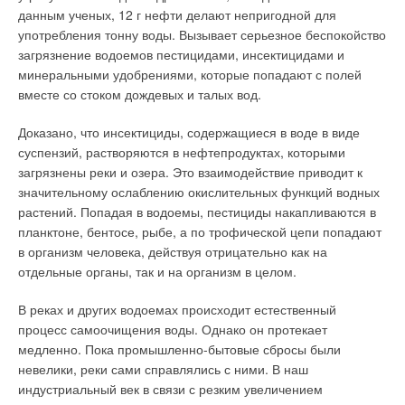
подаются на этажи в торговые залы с помощью грузовых
Есть также ряд ситуаций нештатной работы теплосчетчика,
данным ученых, 12 г нефти делают непригодной для
лифтов, бензин из бензобаков автомобилей сливается,
когда расчеты отпущенного тепла за него проводит
употребления тонну воды. Вызывает серьезное беспокойство
транспортировка техники по этажам производится грузовыми
теплоснабжающая организация, а именно:
загрязнение водоемов пестицидами, инсектицидами и
тележками.
минеральными удобрениями, которые попадают с полей
❏расход теплоносителя находится за пределами диапазона
вместе со стоком дождевых и талых вод.
Приточно-вытяжная система АТЦ «Москва» обеспечивают
измерений теплосчетчика;
подачу в торговые помещения, расположенные в главном
Доказано, что инсектициды, содержащиеся в воде в виде
❏разность температур в прямом и обратном трубопроводе
здании и в здании автостоянки, 20 м3/ч свежего воздуха на
суспензий, растворяются в нефтепродуктах, которыми
меньше нормируемого предела измерений теплосчетчика и
человека, а в офисные помещения — около 60 м3/ч на
загрязнены реки и озера. Это взаимодействие приводит к
т.д.
человека. Общая производительность приточно-вытяжных
значительному ослаблению окислительных функций водных
установок составляет более миллиона кубических метров
растений. Попадая в водоемы, пестициды накапливаются в
Таким образом, существующая методика определения
воздуха в час. В системе вентиляции и кондиционирования
планктоне, бентосе, рыбе, а по трофической цепи попадают
количества отпущенной тепловой энергии не позволяет дать
АТЦ «Москва» используются современные центральные
в организм человека, действуя отрицательно как на
надежную оценку качества измерений, т.е. не определяет, с
кондиционеры (приточно-вытяжные установки) фирмы
отдельные органы, так и на организм в целом.
какой погрешностью измерен потребленный продукт. В
CARRIER (США).
принципе, только один этот факт ставит ее вне норм
В реках и других водоемах происходит естественный
отечественного и международного права.
Они размещены в вентиляционных камерах на крыше
процесс самоочищения воды. Однако он протекает
здания автостоянки и связаны с обслуживаемыми
медленно. Пока промышленно-бытовые сбросы были
Но, пожалуй, самым главным является то обстоятельство,
помещениями автогипермаркета посредством сетей
невелики, реки сами справлялись с ними. В наш
что указанный метод на самом деле не выгоден ни
приточных и вытяжных воздуховодов. Построенная на базе
индустриальный век в связи с резким увеличением
потребителю, ни производителю тепловой энергии,
центральных кондиционеров приточно-вытяжная система с