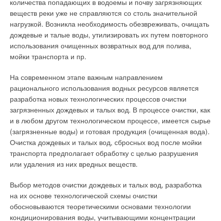
количества попадающих в водоемы и почву загрязняющих
поскольку не позволяет им четко спрогнозировать результаты
небывалой для сооружений такого типа мощностью
веществ реки уже не справляются со столь значительной
своей хозяйственной деятельности.
характеризуется также гарантированной надежностью и
нагрузкой. Возникла необходимость обезвреживать, очищать
энергоэффективностью.
дождевые и талые воды, утилизировать их путем повторного
Примечание. Представьте, что в магазине вам решили
использования очищенных возвратных вод для полива,
продавать мясо по сухой массе. Сначала взвешивают его
В зимний период воздух нагревается в калориферах
мойки транспорта и пр.
целиком на весах. Потом вычитают вес костей,
центральных кондиционеров, которые могут работать как в
определенных расчетным путем посредством линейного
режиме полной или частичной рециркуляции, так и в
На современном этапе важным направлением
обмера контуров выступающих частей. Затем вычитают
стопроцентном прямоточном режиме, и рассчитаны на
рационального использования водных ресурсов является
вес влаги, определенной как усредненная величина для
компенсацию тепловыхпотерь помещений АТЦ в холодный
разработка новых технологических процессов очистки
всей партии завезенного мяса. Нет сомнений, что в
период года. Чтобы снизить энергопотребление,
загрязненных дождевых и талых вод. В процессе очистки, как
такой магазин вы больше никогда не пойдете.
центральные кондиционеры оборудованы рекуператорами
и в любом другом технологическом процессе, имеется сырье
теплоты с промежуточным гликолевым контуром, которые
(загрязненные воды) и готовая продукция (очищенная вода).
На примере двухканального теплосчетчика
позволяют регенерировать до 40 % тепла, сбрасываемого в
Очистка дождевых и талых вод, сбросных вод после мойки
проиллюстрируем суть предложения.
окружающую среду с потоками вытяжного воздуха.
транспорта предполагает обработку с целью разрушения
или удаления из них вредных веществ.
Основные положения:
В каждой из установленных на объекте систем рекуперации
использованы два теплообменника: на вытяжке и притоке,
Выбор методов очистки дождевых и талых вод, разработка
❏тепловые потери Qп определяют экспериментальным
объединенные с помощью трубопроводов, циркуляционного
на их основе технологической схемы очистки
путем на основании утвержденной методики в соответствии с
насоса и расширительного бака в единый контур,
обосновываются теоретическими основами технологии
предложенным ниже алгоритмом;
заполненный этиленгликолем. В теплый период года
кондиционирования воды, учитывающими концентрации