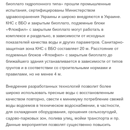
учета по собственной инициативе или по инициативе
биоплато гидропонного типа» прошли промышленные
потребителя. Указанные меры должны сопровождаться
испытания, сертифицированы Министерством
периодическими испытаниями использующихся и вновь
Текст комментария
здравоохранения Украины и широко внедряются в Украине.
разрабатываемых теплосчетчиков по утвержденной
КНС с ВБО и закрытым биоплато, подземные блоки
программе на Установке в условиях максимально
«Флокфил» с закрытым биоплато могут работать в
приближенных к эксплуатационным режимам работы. Целью
комплексе и раздельно, в зависимости от исходных
указанных испытаний должно являться объективное
показателей качества воды и других параметров. Санитарно-
определение оптимальных типов СИ по критерию "цена-
защитная зона КНС с ВБО составляет 20 м. Расстояние от
качество". Данные, полученные по результатам указанных
подземных блоков «Флокфил» с закрытым биоплато до
натурных исследований, должны лечь в основу критериев
ближайшего здания устанавливается в зависимости от типов
конкурса на право применения теплосчетчиков в составе
грунтов и в соответствии со строительными нормами и
коммерческих узлов учета. Следует особо отметить, что в
правилами, но не менее 4 м.
целях экономии средств и организации эффективной
хозяйственной работы Установка не обязательно должна
Внедрение разработанных технологий позволит более
принадлежать теплоснабжающей организации. Указанные
широко использовать пресные воды с восстановленным
работы теплоснабжающая организация может поручить на
качеством повторно, свести к минимуму потребление свежей
условиях договора субъектам хозяйственной деятельности,
воды водоемов в техническом водоснабжении, в частности,
которые уже имеют должную материальную базу. Главным
для охлаждения оборудования, орошения сельхозугодий,
при этом является наличие установленной процедуры
садово-парковых зон, полива улиц, мойки транспорта и пр.
сличения между их эталонными средствами измерений.
Данные мероприятия позволят существенно повысить
Указанная мера позволяет эффективно добиваться