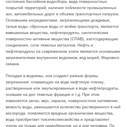
состояния бассейнов водосбора, вида поверхностных
расчетов может достигать 100% и более, поскольку условия
сезона, холодом или теплом. Значительная часть работ по
покрытий территорий; наличия поблизости промышленных
расчетов предполагают идеальное состояние трубопроводов
климатизации АТЦ «Москва» выполнена компанией
зон, автомобильных дорог и объема транспортных нагрузок.
теплосетей. В утвержденных методиках расчета Qп этой
«Аэропроф», которая предложила внедрение
Основными ингредиентами, загрязняющими дождевые,
величине официально не дана качественная оценка (не
энергоэффективной и долговечной системы
талые воды, сбросные воды от мойки транспорта, являются
нормирована погрешность). 
кондиционирования воздуха общей
взвешенные вещества, нефтепродукты, синтетические
холодопроизводительностью около 7 МВт.
поверхностно-активные вещества (СПАВ), азотсодержащие
Gп + Gгв + Gиh2 - hхв10-3 - третий член
соединения, соли тяжелых металлов. Нефть и
уравнения (1) определяется теплоснабжающей организаций
В основе технического решения была использована
нефтепродукты на современном этапе являются основными
расчетным путем по средним значениям Gп, Gгв, Gи, h2,
традиционная для торговых центров схема «чиллер–
загрязнителями внутренних водоемов, вод морей, Мирового
измеренных теплосчетчиком, и hхв, определенной по
центральный кондиционер–фанкойлы».
океана.
результатам измерений средней температуры на водозаборе
Миллион кубометров свежего воздуха
за расчетный период. Эту составляющую уравнения
Попадая в водоемы, они создают разные формы
теплового баланса теплосчетчику измерять запрещают в
загрязнения: плавающую на воде нефтяную пленку,
При расчете объемов подачи свежего воздуха в торговые
силу невозможности определения hхв на объекте
растворенные или эмульгированные в воде нефтепродукты,
помещения АТЦ проектировщикам компании «
Аэропроф
»
эксплуатации. В силу указанного третий член уравнения
осевшие на дно тяжелые фракции и т.д. При этом
пришлось учитывать множество специфических
также не имеет утвержденных качественных оценок (по
изменяется запах, вкус, окраска, поверхностное натяжение,
особенностей объекта. Значительную площадь торгового
оценкам некоторых экспертов погрешность определения
вязкость воды, уменьшается количество растворенного в ней
центра занимают автомобили и автоаксессуары, при
указанного члена уравнениятеплового баланса достигает 10
кислорода, появляются вредные органические вещества,
продаже которых необходимо соблюдать ряд требований:
%).
вода приобретает токсическиесвойства и представляет
автомобили, прошедшие предпродажную подготовку,
угрозу не только для гидробионтов, но и для человека. По