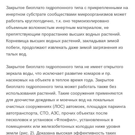
Возможности системы автоматики позволили реализовать
Закрытое биоплато гидропонного типа с прикрепленными на
специальные алгоритмы управления центральными
Установка позволит теплоснабжающей организации
инертном субстрате сообществами микроорганизмов может
кондиционерами и вентиляторными доводчиками, в
проводить периодическую поверку и ремонт теплосчетчиков,
работать круглогодично, т.к. оно термоизолировано
соответствие с которыми можно задавать и зонировать
которые используются на ее узлах учета для целей
объемным волокнистым инертным материалом, не
любые технологические параметры работы системы
коммерческихрасчетов с потребителями тепловой энергии.
препятствующим прорастанию высших водных растений.
кондиционирования. Так, если помещения испытывают
Наличие установки также позволит освидетельствовать в
Корневища высших водных растений, закладывая зимой
дефицит тепла или холода, система автоматически
установленном порядке с требуемой точностью
побеги, продолжают извлекать даже зимой загрязнения из
оптимизирует включение/выключение холодильных машин и
эксплуатационное эталонное средство измерений.
талых вод.
подачу теплоносителя на устройства кондиционирования.
(Например, переносной ультразвуковой расходомер-счетчик
воды с накладными датчиками (Gк - см. рис. 1) как наиболее
Закрытое биоплато гидропонного типа не имеет открытого
При повреждении теплотрассы система вентиляции и
простой из десятка способов реализации эталонного СИ для
зеркала воды, что исключает развитие комаров и пр.
кондиционирования будет автоматически переведена с
контроля, градуировки и поверки канала измерений расхода
насекомых на объекте в теплое время года. Закрытое
прямоточного режима в режим рециркуляции, что позволит
теплосчетчика на объекте эксплуатации.)
биоплато гидропонного типа может работать также без
минимизировать потребление теплоты при соблюдении
использования растений. Такие сооружения применяются
санитарных норм. Чтобы обеспечить гибкость системы
Примечание.
для доочистки дождевых и моечных вод на локальных
кондиционирования, доводчики работают по зональному
Вопреки расхожему мнению погрешность лучших образцов
ультразвуковых расходомеров в диапазоне скоростей 1-10 м/с
очистных сооружениях (ЛОС) автомоек, площадок паркинга
принципу — при помощи фасадного, этажного и зонального
укладывается в пределах ±0,5 % при определенных условиях
автотранспорта, СТО, АЗС, прочих объектах после
регулирования. Фасадное зонирование фанкойлов
измерений.
Определенными условиями измерений является наличие
песколовок и установок «Флокфил», установленных в
позволяет учесть разную тепловую нагрузку помещений
калиброванной трубной вставки из нержавеющего
помещениях или железобетонных колодцах ниже уровня
материала с известными геометрическими размерами и
гипермаркета в разное время суток.
системой для создания симметричной эпюры скоростей (ВТК
земли (рис. 2). Доказана высокая эффективность таких
со струевыпрямителем - см. рис. 1).