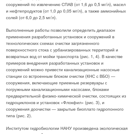
сооружений по извлечению СПАВ (от 1,6 до 0,5 мг/л), масел
Наличие контрольных СИ (по сути эксплуатационных
Поскольку фасад главного здания торгового центра
эталонов) при необходимости позволит вносить коррективы
и нефтепродуктов (от 1,0 до 0,05 мг/л), а также аммонийных
стеклянный (площадь остекления составляет практически
в результаты измерений теплосчетчика (поверять его) не
снимая его с места эксплуатации. Последнее крайне важно
солей (от 6,0 до 2,5 мг/л).
100 %), его потребность в холоде напрямую зависит от
при поверке СИ большого типоразмера на источниках
солнечной радиации и инсоляции помещений (по мере
тепловой энергии, поскольку позволит надежно
отградуировать их с относительной погрешностью в
Выполненные работы позволили определить диапазон
движения солнца пик тепловой нагрузки перемещается по
пределах ±1,5 %.
применения разработанных установок и сооружений в
зданию). Это возмущение четко отслеживается станцией
Для указанных целей следует выбирать ультразвуковой
расходомер с повторяемостью (случайной погрешностью)
технологических схемах очистки загрязненного
диспетчеризации и, в соответствии с требуемыми уставками,
его результатов измерений в пределах ±0,5 %. Перед
поверхностного стока с урбанизированных территорий и
покупкой реальные качества ультразвукового расходомера
автоматически производится переключение фанкойлов:
следует проверить экспериментальными исследованиями на
возвратных вод от мойки транспорта (рис. 1, 4). В качестве
холодильнаямощность повышается именно на тех фасадах,
Установке.
примеров внедрения разработанных установок и
Стоимость многоканального ультразвукового расходомера
где наблюдается максимальная тепловая нагрузка.
требуемого класса точности находится в пределах $ 8000-15
сооружений можно привести канализационные насосные
000.
Стоимость горячеводной поверочной расходомерной
станции со встроенным блоком очистки (КНС с ВБО) —
установки (Установки) в зависимости от класса точности,
сооружения, включающие приемные резервуары с
Читайте по теме:
степени автоматизации и диапазона измерений находится в
пределах $ 80 000-150 000.
погружными канализационными насосами, блоками
→
предварительной физико-химической очистки, состоящих из
Новые мультизональные системы кондиционирования
Эталонный расходомер-счетчик требуемого класса точности
Toshiba SMMS-e
гидроциклонов и установок «Флокфил» (рис. 3), и
ЖУРНАЛ СОК АПРЕЛЬ 2016
(в дальнейшем - контрольное СИ) необходим в первую
→
сооружения доочистки — закрытые биоплато гидропонного
Современные системы кондиционирования
очередь для определения метрологического брака
ЖУРНАЛ СОК МАЙ 2007
типа (рис. 2).
теплосчетчика в первом приближении на узле коммерческого
→
Выставка «Мир климата’2006». 2-я международная
выставка в Москве
учета.При возникновении хозяйственного спора теплосчетчик
Институтом гидробиологии НАНУ произведена экологическая
ЖУРНАЛ СОК АПРЕЛЬ 2006
можно снимать и проверять на Установке. Результаты
→
CARRIER представляет: новый стандарт чиллеров