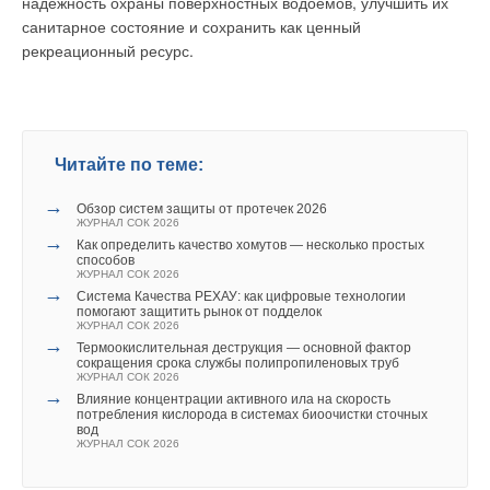
надежность охраны поверхностных водоемов, улучшить их
реального единства измерений.
санитарное состояние и сохранить как ценный
рекреационный ресурс.
Примечание.
Опыт эксплуатации эталонных СИ
позволяет утверждать, что как бы скрупулезно не была
продумана программа их исследований, всегда
существует вероятность грубых просчетов. Другими
словами, всегда существует вероятность неучета
Читайте по теме:
физических факторов, которые в действительности
→
могут привести к грубым промахам при проведении
Обзор систем защиты от протечек 2026
ЖУРНАЛ СОК 2026
измерений эталонными СИ. Вот почему основным
→
Как определить качество хомутов — несколько простых
критерием отсутствия грубых промахов является
способов
ЖУРНАЛ СОК 2026
процедура их сличения. В подтверждение сказанному
→
Система Качества РЕХАУ: как цифровые технологии
можно привести примеры, когда на Установках с
помогают защитить рынок от подделок
пределом относительной погрешности ±0,1 % получают
ЖУРНАЛ СОК 2026
→
Термоокислительная деструкция — основной фактор
разницу в результатах измерений при поверке одного и
сокращения срока службы полипропиленовых труб
того же счетчика воды в пределах ±5 %.
ЖУРНАЛ СОК 2026
→
Влияние концентрации активного ила на скорость
потребления кислорода в системах биоочистки сточных
Реализация второго предложения позволит:
вод
Внедрить эффективную систему надзора за метрологическими
ЖУРНАЛ СОК 2026
характеристиками теплосчетчиков, которые эксплуатируются
либо планируются к применению на узлах коммерческого учета.
Существенно уменьшить финансовые потери, связанные с