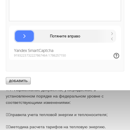
теплосчетчиков той теплоснабжающей организации,на узлах
учета которой они будут применяться. Теплосчетчики,
которые уже стоят на балансе других субъектов
хозяйствования, должны быть переданы теплоснабжающей
организации в установленном порядке с соответствующей
компенсацией, если их метрологические характеристики
удовлетворяют установленным требованиям.
Подведем итог сказанному. Для реализации корректного
учета тепловой энергии и теплоносителя необходимо
следующее:
1. Нормативные документы (НД).
1.1. Нормативные документы, утверждаемые в
установленном порядке на федеральном уровне с
соответствующими изменениями:
❏правила учета тепловой энергии и теплоносителя;
❏методика расчета тарифов на тепловую энергию.