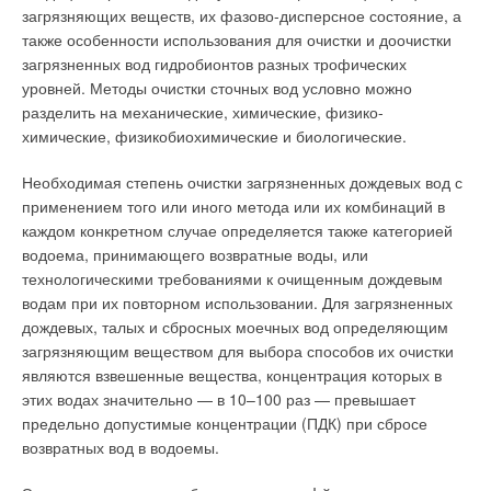
приточный воздух охлаждается в воздухоохладителях
загрязняющих веществ, их фазово-дисперсное состояние, а
❏теплосодержание исходной воды учитывают в тарифе на
центральных кондиционеров, которые укомплектованы
также особенности использования для очистки и доочистки
тепловую энергию.
высокоэффективными фильтрами (G7), клапанами,
загрязненных вод гидробионтов разных трофических
смесительными камерами, секциями для обслуживания и
уровней. Методы очистки сточных вод условно можно
Принципиальное аналитическое выражение для
другими элементами.
разделить на механические, химические, физико-
определения тепловой энергии
химические, физикобиохимические и биологические.
Благодаря двухэтажной компоновке центральных
кондиционеров CARRIER удалось разместить венткамеры на
Тепловые потери на участке от границы балансовой
Необходимая степень очистки загрязненных дождевых вод с
относительно небольших площадях. Толщина панелей
принадлежности системы теплоснабжения потребителя до
применением того или иного метода или их комбинаций в
корпусов центральных кондиционеров — 60 мм (а
его узла учета.
каждом конкретном случае определяется также категорией
нестандартных — 40–50 мм), что позволяет сократить
водоема, принимающего возвратные воды, или
потери тепла и снизить уровень шума. Для увеличения
Определяются по результатам прямых измерений в
технологическими требованиями к очищенным дождевым
ресурса кондиционеров крепежные элементы фильтров,
среднестатистических условиях на основании методики,
водам при их повторном использовании. Для загрязненных
теплообменных устройств выполнены из нержавеющей
утвержденной в установленном порядке (см. рис. 1):
дождевых, талых и сбросных моечных вод определяющим
стали.
загрязняющим веществом для выбора способов их очистки
являются взвешенные вещества, концентрация которых в
Включение вентиляторов центральных кондиционеров
Принципиальные аналитические выражения по
этих водах значительно — в 10–100 раз — превышает
осуществляется только с помощью системы мягкого пуска,
определению количества потребленной теплоты при работе
предельно допустимые концентрации (ПДК) при сбросе
что, по экспертным оценкам, увеличивает ресурс
теплосчетчика не в штатном режиме (см. рис. 1):
возвратных вод в водоемы.
электродвигателей на 50–100 %. Акустический комфорт для
покупателей АТЦ «Москва» гарантируют секции
Действительный расход теплоносителя G1 = G2 = 0,0 м3/ч: