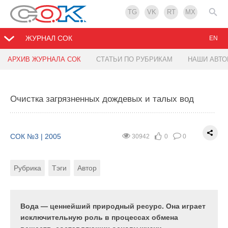
TG
VK
RT
MX
ЖУРНАЛ СОК
EN
АРХИВ ЖУРНАЛА СОК
СТАТЬИ ПО РУБРИКАМ
НАШИ АВТ
Первый автомобильный гипермаркет в России
Предлагаемые методы реализации корректного
учета тепловой энергии и теплоносителя
Очистка загрязненных дождевых и талых вод
СОК №3 | 2005
32921
0
0
СОК №3 | 2005
27605
0
0
Рубрика
Тэги
СОК №3 | 2005
30942
0
0
Рубрика
Тэги
Автор
Рубрика
Тэги
Автор
Компанией «Аэропроф» реализован еще один
крупный проект с использованием оборудования
Для реализации корректного учета предлагается
CARRIER (США) — первый российский
выполнить следующее:
автомобильный гипермаркет «Москва»,
Вода — ценнейший природный ресурс. Она играет
открывшийся в ноябре прошлого года.
исключительную роль в процессах обмена
Поддержание микроклимата в