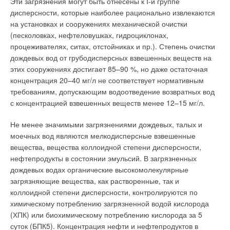
Эти загрязнения могут быть отнесены к I-й группе
шумоглушения CARRIER.
дисперсности, которые наиболее рационально извлекаются
на установках и сооружениях механической очистки
Организация температурного баланса
Действительный расход теплоносителя: 0 < G1 < Gmin, 0 <
(песколовках, нефтеловушках, гидроциклонах,
G2 < Gmin
процеживателях, ситах, отстойниках и пр.). Степень очистки
Для удаления избыточных тепловыделений в торговых зонах
дождевых вод от грубодисперсных взвешенных веществ на
АТЦ «Москва» в летний период за подшивным потолком
При этом на шкале теплосчетчика отображаются
этих сооружениях достигает 85–90 %, но даже остаточная
установлены кондиционеры-доводчики (фанкойлы)
действительные значения, а в расчетах принимается:
концентрация 20–40 мг/л не соответствует нормативным
канального типа в двухтрубном исполнении, оснащенные
требованиям, допускающим водоотведение возвратных вод
высоконапорными вентиляторами. Всего на объекте
с концентрацией взвешенных веществ менее 12–15 мг/л.
Действительный расход теплоносителя G1 > Gmax, G2 >
установлено около 700 фанкойлов, средняя
Gmax. При этом на шкале теплосчетчика отображаются
производительность каждого из которых составляет 14–16
Не менее значимыми загрязнениями дождевых, талых и
действительные значения, а в расчетах принимается:
кВт. С их помощью температура в торговых помещениях
моечных вод являются мелкодисперсные взвешенные
АТЦ поддерживается на уровне 22–24°С.
вещества, вещества коллоидной степени дисперсности,
нефтепродукты в состоянии эмульсий. В загрязненных
где К — повышающий коэффициент, устанавливаемый в
Каждый доводчик присоединен к локальной сети обратных и
дождевых водах органические высокомолекулярные
типовом договоре между потребителем и продавцом
подающих воздуховодов и обслуживает свой участок
загрязняющие вещества, как растворенные, так и
тепловой энергии.
торгового пространства. Управление доводчиками
коллоидной степени дисперсности, контролируются по
осуществляется из единой диспетчерской АТЦ «Москва».
химическому потреблению загрязненной водой кислорода
Примечание. Рекомендуется коэффициент принимать К =
Диспетчервключает и отключает доводчики, меняет их
(ХПК) или биохимическому потреблению кислорода за 5
1 в силу того, что проблема ограничения максимального
холодопроизводительность в зависимости от конкретных
суток (БПК5). Концентрация нефти и нефтепродуктов в
значения расхода теплоносителя решается как частный