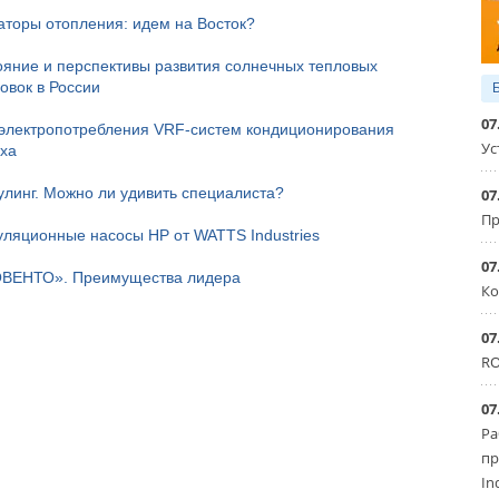
аторы отопления: идем на Восток?
ояние и перспективы развития солнечных тепловых
овок в России
07
 электропотребления VRF-систем кондиционирования
Ус
уха
улинг. Можно ли удивить специалиста?
07
Пр
уляционные насосы HP от WATTS Industries
07
ВЕНТО». Преимущества лидера
Ко
07
RO
07
Ра
пр
In