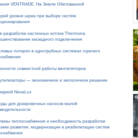
ания VENTRADE. На Земле Обетованной
ерий уровня шума при выборе систем
иционирования
е разработки настенных котлов Thermona.
ршенствование каскадного подключения
пловых потерях в однотрубных системах горячего
снабжения
енности совместной работы вентиляторов
утилизаторы — экономичное и экологичное решение
маркой NevaLux
оды для дозировочных насосов малой
зводительности
лемы теплоснабжения и необходимость разработки
рамм развития, модернизации и реабилитации систем
оснабжения