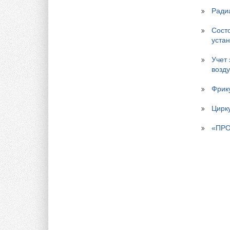
Ради
Сост
устан
Учет
возд
Фрик
Цирк
«ПРО