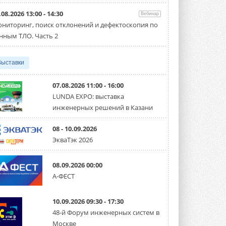
направление систем
охлаждения для ЦОД
.08.2026 13:00 - 14:30
Вебинар
Mitsubishi Electric создаёт в США новую
компанию MEHITS US Inc. ...
ниторинг, поиск отклонений и дефектоскопия по
31 ИЮЛЯ 2026
нным ТЛО. Часть 2
США запретили использование
иностранных инверторов
Выставки
28 июля 2026 года Федеральная
комиссия по связи США (FCC) обновила
свой специальный перечень Covered ...
07.08.2026 11:00 - 16:00
31 ИЮЛЯ 2026
LUNDA EXPO: выставка
инженерных решений в Казани
Уже через месяц в России
можно будет устанавливать
солнечные панели в МКД
08 - 10.09.2026
С 1 сентября снимается запрет на
ЭкваТэк 2026
микрогенерацию в многоквартирных ...
30 ИЮЛЯ 2026
08.09.2026 00:00
Канальные вентиляторы с ЕС-
А-ФЕСТ
двигателями Sysimple TRS EC
Poti
Новинка от Системэйр —
10.09.2026 09:30 - 17:30
прямоугольный канальный ...
30 ИЮЛЯ 2026
48-й Форум инженерных систем в
Москве