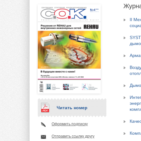
Журна
II Ме
соци
SYST
дымо
Армат
Возд
отоп
Дымо
Инте
энер
Читать номер
комп
Каче
Оформить подписку
Комп
Отправить ссылку другу