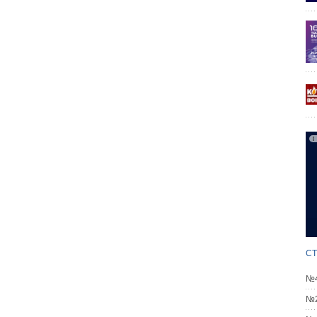
СТ
№4
№2