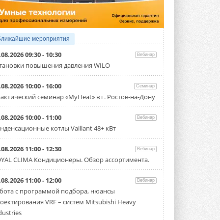
производительностью от 22,4 до 56 кВт.
Суммарная длина трубопроводов ...
3 АВГУСТА 2026
«СиСофт Девелопмент» подвел
Ближайшие мероприятия
итоги конкурса студенческих
проектов «ТИМ-лидеры 2026»
.08.2026 09:30 - 10:30
Вебинар
Новый сезон конкурса «ТИМ-лидеры»
тановки повышения давления WILO
стартует уже в сентябре 2026 года ...
3 АВГУСТА 2026
.08.2026 10:00 - 16:00
Семинар
«Русклимат» укрепляет
актический семинар «MyHeat» в г. Ростов-на-Дону
партнёрство за Уралом
Президент Омского землячества в
.08.2026 10:00 - 11:00
Вебинар
Москве Михаил Тимошенко посетил
Омск с трёхдневным рабочим визитом ...
нденсационные котлы Vaillant 48+ кВт
31 ИЮЛЯ 2026
.08.2026 11:00 - 12:30
Вебинар
Carrier модернизирует
YAL CLIMA Кондиционеры. Обзор ассортимента.
флагманский чиллер AquaEdge
19XR
Чиллер получил новую версию,
.08.2026 11:00 - 12:00
Вебинар
работающую на хладагенте R1234ze ...
бота с программой подбора, нюансы
31 ИЮЛЯ 2026
оектирования VRF – систем Mitsubishi Heavy
Mitsubishi расширяет
dustries