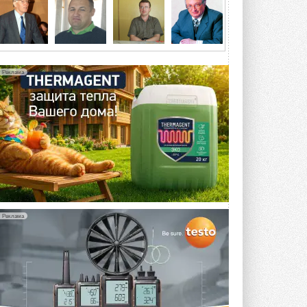
4 АВГУСТА 2026
Тепловые насосы в связке с
солнечной генерацией и
накопителем снижают
потребление на 60%
Реклама
Исследователи из Италии установили ...
4 АВГУСТА 2026
«РУСКЛИМАТ Fest 2026» в Уфе
собрал свыше 700 профи
климатической отрасли
Организатором выступил торгово-
производственный холдинг ...
3 АВГУСТА 2026
«Датарк» испытал модульный
ЦОД с плотностью 54 кВт на
Реклама
стойку
Испытания прошли на собственной
производственной площадке и были ...
3 АВГУСТА 2026
Samsung выпускает VRF-
систему DVM на R32
Линейка включает семь типоразмеров