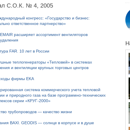
л С.О.К. № 4, 2005
ждународный конгресс: «Государство и бизнес:
ально ответственное партнерство»
EMAIR расширяет ассортимент вентиляторов
удаления
Н
ура FAR. 10 лет в России
ушные теплогенераторы «Тепловей» в системах
ления и вентиляции крупных торговых центров
ходы фирмы EKA
грированная система коммерческого учета тепловой
гии и природного газа на базе программно-технических
лексов серии «КРУГ-2000»
ство трубопроводов — качество жизни
ания BAXI. GEODIS — солнце в корпусе и в душе