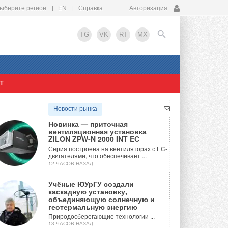
ыберите регион
EN
Справка
Авторизация
TG
VK
RT
MX
Т
EN
Новости рынка
Новинка — приточная
вентиляционная установка
ZILON ZPW-N 2000 INT EC
Серия построена на вентиляторах с EC-
двигателями, что обеспечивает ...
12 ЧАСОВ НАЗАД
Учёные ЮУрГУ создали
каскадную установку,
объединяющую солнечную и
геотермальную энергию
Природосберегающие технологии ...
13 ЧАСОВ НАЗАД