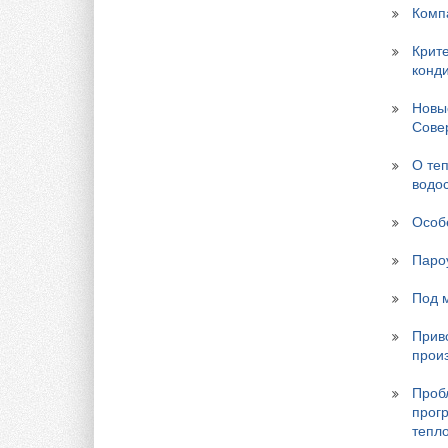
Комп
Крит
конд
Новы
Cове
О те
водо
Особ
Паро
Под 
Прив
прои
Проб
прог
тепл