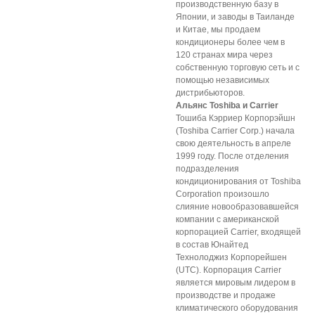
производственную базу в
Японии, и заводы в Таиланде
и Китае, мы продаем
кондиционеры более чем в
120 странах мира через
собственную торговую сеть и с
помощью независимых
дистрибьюторов.
Альянс Toshiba и Carrier
Тошиба Кэрриер Корпорэйшн
(Toshiba Carrier Corp.) начала
свою деятельность в апреле
1999 году. После отделения
подразделения
кондиционирования от Toshiba
Corporation произошло
слияние новообразовавшейся
компании с американской
корпорацией Carrier, входящей
в состав Юнайтед
Технолоджиз Корпорейшен
(UTC). Корпорация Carrier
является мировым лидером в
производстве и продаже
климатического оборудования