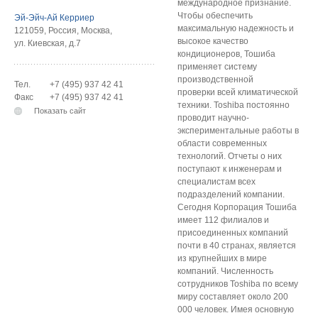
международное признание.
Чтобы обеспечить
Эй-Эйч-Ай Керриер
максимальную надежность и
121059
,
Россия
,
Москва
,
высокое качество
ул. Киевская, д.7
кондиционеров, Тошиба
применяет систему
производственной
Тел.
+7 (495) 937 42 41
проверки всей климатической
Факс
+7 (495) 937 42 41
техники. Toshiba постоянно
Показать сайт
проводит научно-
экспериментальные работы в
области современных
технологий. Отчеты о них
поступают к инженерам и
специалистам всех
подразделений компании.
Сегодня Корпорация Тошиба
имеет 112 филиалов и
присоединенных компаний
почти в 40 странах, является
из крупнейших в мире
компаний. Численность
сотрудников Toshiba по всему
миру составляет около 200
000 человек. Имея основную