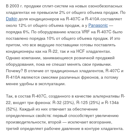
расположенные над арками и т.п.) значение удельной
В 2003 г. продажи сплит-систем на новых озонобезопасных
в 1989 г., уловив мировую тенденцию рынка, компания
мощности составляет 100–130 Вт/м2 для кухни, коридора,
хладагентах не превысили 2% от общего объема продаж. По
приступила в выпуску труб и фитингов из PPRC для
детской комнаты, спальни и гостиной и 130–150 Вт/м2 для
Daikin
доля кондиционеров на R-407C и R-410А составляет
водоснабжения, став первым турецким производителем в
ванных комнат и санузлов. Среди специальных применений
около 12% от общего объема продаж, а у
Panasonic
—
данной области. Продолжая динамично развиваться, в 2000
— подогрев дорожек вокруг бассейнов, теплые полы и
порядка 6%. По оборудованию класса VRF на R-407C было
г. компанией SPK было налажено массовое производство
лежаки в банях и саунах, участки пола в прихожих для сушки
поставлено порядка 10% от общего объема продаж. И это
труб и фитингов из полипропилена для напорного
обуви. Удельную мощность в вышеперечисленных случаях
притом, что все ведущие поставщики готовы поставлять
водоснабжения. Полипропилен, получаемый в результате
рассчитывают исходя из конкретных требований заказчика.
кондиционеры как на R-22, так и на HCF хладагентах.
реакции полимеризации пропилена и этилена в
Однако компании, занимающиеся розничной продажей
Теплоизоляция
определенных пропорциях, а также цепи молекул этилена в
оборудования, пока не спешат менять свои привычки.
смешанном виде, определяет основные физические и
Укладка теплоизоляции необходима в тех случаях, когда
Почему? В отличие от традиционных хладагентов, R-407C и
химические свойства труб и фитингов, изготовленных из
внизу находится холодное помещение или существуют
R-410А являются смесями различных фреонов, а потому
данного материала.
локальные зоны охлаждения (не отапливаемый подвал,
менее удобны в эксплуатации.
грунт и т.п.). Особого внимания требуют случаи установки
Популярность и широкое применение полипропиленовых
Так, в состав R-407C, созданного в качестве альтернативы R-
кабельных систем отопления на балконах и лоджиях.
труб и фитингов на российском рынке обоснована рядом
22, входят три фреона: R-32 (23%), R-125 (25%) и R-134a
Применение теплоизоляционного материала позволяет
значительных преимуществ. Трубы из полипропилена
(52%). Каждый из них отвечает за обеспечение
уменьшить энергозатраты, однако целесообразность его
прочнее и легче стальных, не подвержены химической и
определенных свойств: первый способствует увеличению
использования должна определяться для каждого
электрокоррозии, не ржавеют и не засоряются в процессе
производительности, второй — исключает возгорание,
конкретного случая. В качестве теплоизоляционных
эксплуатации, не передают вибрацию и звуки, не
третий определяет рабочее давление в контуре хладагента.
материалов рекомендуется применять сертифицированные
разрываются при замерзании воды, не проводят