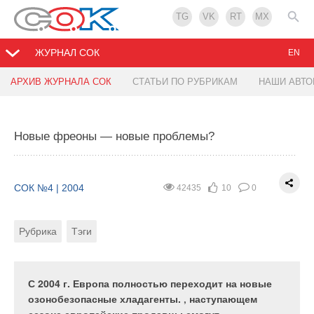
TG
VK
RT
MX
ЖУРНАЛ СОК
EN
АРХИВ ЖУРНАЛА СОК
СТАТЬИ ПО РУБРИКАМ
НАШИ АВТ
От теплого пола с интеллектом до
Полипропиленовые трубы и фитинги SPK
интеллектуальных систем снеготаяния
Новые фреоны — новые проблемы?
СОК №4 | 2004
44185
0
0
СОК №4 | 2004
37178
0
0
Рубрика
Тэги
Автор
СОК №4 | 2004
42435
10
0
Рубрика
Тэги
Рубрика
Тэги
Одним из наиболее крупных событий мирового
значения в области развития техники пластмасс
Кабельные системы отопления в бетонных полах
является изобретение высокотемпературного
полипропилена («рандом сополимер» PPR-C (тип
С 2004 г. Европа полностью переходит на новые
3) и его промышленное освоение. Наибольшее
озонобезопасные хладагенты. ‚ наступающем
распространение получила технология