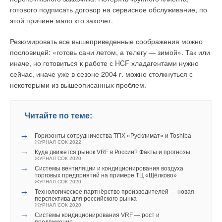
в локальную сеть, в которой один из devireg™ 550 управляет
готового подписать договор на сервисное обслуживание, по
другими. Работа в сети возможна также в комбинации с
этой причине мало кто захочет.
devicoм™ PC PRO, состоящим из интерфейса и
программного обеспечения и позволяющим компьютеру
Резюмировать все вышеприведенные соображения можно
через локальную сеть управлять до 32 devireg™ 550.
пословицей: «готовь сани летом, а телегу — зимой». Так или
Объединение терморегуляторов в сеть осуществляют
иначе, но готовиться к работе с HCF хладагентами нужно
«параллельно». Необходимое оборудование: компьютер
сейчас, иначе уже в сезоне 2004 г. можно столкнуться с
IBM PC (обязательно наличие COM-порта и дисковода 3,5≤)
некоторыми из вышеописанных проблем.
с операционной системой Windows 95/98/2000/NT/XP.
Системы снеготаяния
Читайте по теме:
→
Установки на открытых площадках
Горизонты сотрудничества ТПХ «Русклимат» и Toshiba
ЖУРНАЛ СОК 2022
→
Куда движется рынок VRF в России? Факты и прогнозы
Автостоянки, дороги, тротуары, наружные ступени,
ЖУРНАЛ СОК 2020
→
погрузочные рампы и мосты — наиболее распространенные
Cистемы вентиляции и кондиционирования воздуха
торговых предприятий на примере ТЦ «Щёлково»
места установок систем стаивания снега и льда DEVI.
ЖУРНАЛ СОК 2020
→
Технологическое партнёрство производителей — новая
Расчетная мощность
перспектива для российского рынка
ЖУРНАЛ СОК 2020
→
Системы кондиционирования VRF — рост и
Обычно устанавливаемая мощность для России и Северных
продвижение