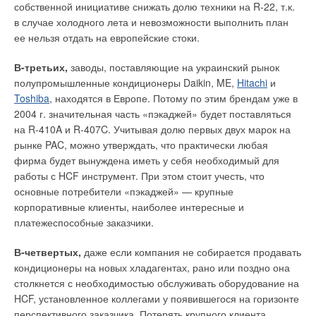
терморегулятору определить время, за которое воздух (пол)
собственной инициативе снижать долю техники на R-22, т.к.
в помещении нагреется до заданной температуры. В
в случае холодного лета и невозможности выполнить план
случаях, когда не требуется работа системы на полную
ее нельзя отдать на европейские стоки.
Добавить комментарий
мощность (например, днем, когда все на работе или ночью,
когда все спят), можно понизить температуру в помещении.
В-третьих,
заводы, поставляющие на украинский рынок
Ваше имя *
Понижение температуры, как правило, задают периодами
полупромышленные кондиционеры Daikin, ME,
Hitachi
и
(например, на 5°С с 9:00 до 17:00). Терморегулятор
Toshiba
, находятся в Европе. Потому по этим брендам уже в
devireg™ 550 позволяет запрограммировать режимы работы
2004 г. значительная часть «пэкаджей» будет поставляться
Ваш E-mail *
на каждый день недели. Благодаря интеллектуальному
на R-410A и R-407C. Учитывая долю первых двух марок на
таймеру терморегулятор сам определит, когда надо
рынке PAC, можно утверждать, что практически любая
включить нагрев, чтобы к назначенному времени
фирма будет вынуждена иметь у себя необходимый для
Текст комментария
восстановить исходную температуру. В таких случаях режим
работы с HCF инструмент. При этом стоит учесть, что
снижения температуры позволяет уменьшить потребление
основные потребители «пэкаджей» — крупные
электроэнергии. Работа терморегулятора автоматически
корпоративные клиенты, наиболее интересные и
корректируется в течение года в зависимости от теплопотерь
платежеспособные заказчики.
помещения, связанных с наружными погодными условиями.
В-четвертых,
даже если компания не собирается продавать
Сеть управления и Интернет
кондиционеры на новых хладагентах, рано или поздно она
столкнется с необходимостью обслуживать оборудование на
При наличии нескольких терморегуляторов devireg™ 550 в
HCF, установленное коллегами у появившегося на горизонте
доме, гостинице, офисе или квартире, их можно объединить
перспективного заказчика. Потерять крупного клиента,