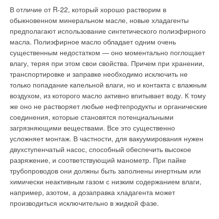
период эксплуатации.
Покрытие пола
В отличие от R-22, который хорошо растворим в
обыкновенном минеральном масле, новые хладагенты
Расчетная продолжительность срока службы трубопроводов
Нагревательный кабель можно устанавливать в стяжку
предполагают использование синтетического полиэфирного
составляет не менее 50 лет, и в зависимости от рабочего
практически под любое покрытие пола. Прежде чем
масла. Полиэфирное масло обладает одним очень
давления температура теплоносителя может достигать 95°C,
использовать клеящие составы, проконсультируйтесь с
существенным недостатком — оно моментально поглощает
а также возможно кратковременное повышение температуры
производителем покрытия. При установке деревянных или
влагу, теряя при этом свои свойства. Причем при хранении,
до 100°C. Полипропиленовые трубы экологически чисты, что
аналогичных по структуре полов непосредственно на
транспортировке и заправке необходимо исключить не
обуславливает их широкое применение в системах
бетонную стяжку с нагревательным кабелем, необходимо
только попадание капельной влаги, но и контакта с влажным
холодного и горячего водоснабжения в жилых,
соблюдать инструкции производителя покрытия и
воздухом, из которого масло активно впитывает воду. К тому
административных и промышленных зданиях, в системах
технологию его укладки. Материалы с высокими
же оно не растворяет любые нефтепродукты и органические
отопления, водоподготовки, пневмопроводах и
теплоизоляционными свойствами, используемые для
соединения, которые становятся потенциальными
технологических трубопроводах. Трубы из полипропилена
настила полов, такие как толстые шерстяные ковры или
загрязняющими веществами. Все это существенно
применяются при возведении новых и реконструкции
линолеум на резиновой основе, могут ограничить передачу
усложняет монтаж. В частности, для вакуумирования нужен
существующих объектов, при замене старых трубопроводов.
тепла на поверхность. В подобных случаях необходимо
двухступенчатый насос, способный обеспечить высокое
Системы трубопроводов из полипропилена пригодны для
проконсультироваться с производителем этих материалов на
разряжение, и соответствующий манометр. При пайке
всех известных видов прокладки: открытая прокладка, под
предмет использования с кабельной системой отопления.
трубопроводов они должны быть заполнены инертным или
штукатуркой, в шахтах и каналах, беcканальная прокладка в
химически неактивным газом с низким содержанием влаги,
грунте и другие виды. Соединение пластмассовых деталей
Обогрев в тонких полах с помощью тонкого
например, азотом, а дозаправка хладагента может
производится с помощью специального оборудования
нагревательного мата
производиться исключительно в жидкой фазе.
методом термической сварки в раструб; соединение
пластмассовых деталей с металлическими производится с