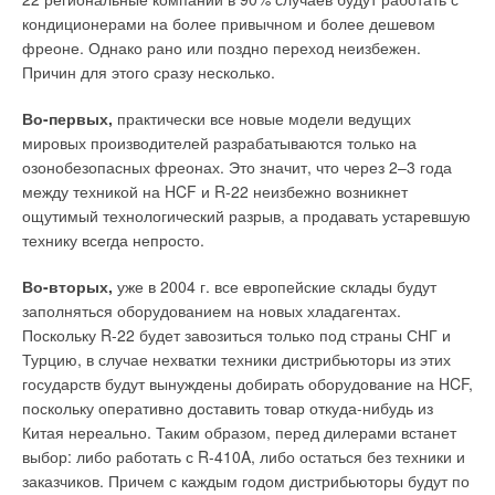
использование и возможность индивидуального учёта
габаритную высоту конструкции и сохраняет структуру пола.
кондиционерами на более привычном и более дешевом
тепла
ЖУРНАЛ СОК ЯНВАРЬ 2022
фреоне. Однако рано или поздно переход неизбежен.
→
Выбор терморегуляторов devireg™
Надёжные инженерные системы для апарт-отеля «YE’S
Причин для этого сразу несколько.
Технопарк»
ЖУРНАЛ СОК ДЕКАБРЬ 2021
Тип датчика температуры
→
Во-первых,
практически все новые модели ведущих
Ребрендинг компании «Эго Инжиниринг». Pro Aqua:
При использовании системы «теплый пол» необходимо
объединяем лучшее!
мировых производителей разрабатываются только на
использовать терморегулятор с датчиком температуры пола.
ЖУРНАЛ СОК МАЙ 2021
Регулятор с датчиком температуры воздуха необходимо
→
озонобезопасных фреонах. Это значит, что через 2–3 года
Трубы Pro Aqua PE-Xa начали производить на
использовать в помещениях, где система DEVI — единственный
российском заводе «ПРО АКВА»
между техникой на HCF и R-22 неизбежно возникнет
источник тепла, т.е. является системой полного отопления.
ЖУРНАЛ СОК ЯНВАРЬ 2021
Терморегулятор с комбинацией датчиков температуры пола и
ощутимый технологический разрыв, а продавать устаревшую
→
Акустический комфорт с бесшумной канализацией
воздуха применяют для работы системы с деревянным
Polytron Stilte Plus
технику всегда непросто.
покрытием, когда необходимо установить ограничение
ЖУРНАЛ СОК ЯНВАРЬ 2021
температуры пола при общем управлении системой по
температуре воздуха. Для систем полного отопления
Во-вторых,
уже в 2004 г. все европейские склады будут
необходимо применять терморегуляторы с датчиком
температуры воздуха или с комбинацией датчиков
заполняться оборудованием на новых хладагентах.
температуры воздуха и пола.
Поскольку R-22 будет завозиться только под страны СНГ и
Терморегулятор с интеллектуальным таймером —
Турцию, в случае нехватки техники дистрибьюторы из этих
devireg™ 550
государств будут вынуждены добирать оборудование на HCF,
Уведомления отключены
поскольку оперативно доставить товар откуда-нибудь из
Обладая функцией самообучения, devireg™ 550
Комментарии
Китая нереально. Таким образом, перед дилерами встанет
анализирует в течении последних трех дней особенности
выбор: либо работать с R-410A, либо остаться без техники и
помещения — скорость нагрева и остывания. Это позволяет
заказчиков. Причем с каждым годом дистрибьюторы будут по
В этой теме еще нет комментариев