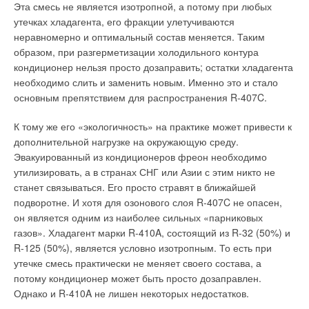
Эта смесь не является изотропной, а потому при любых
продукты, имеющие достаточную механическую прочность:
блуждающие токи. Трубы устойчивы к воздействию кислот и
утечках хладагента, его фракции улетучиваются
пробковый агломерат, экструдированный пенополистирол,
щелочей, а также большинства агрессивных и токсичных
неравномерно и оптимальный состав меняется. Таким
керамзитную засыпку и т.п. Во избежание перегрева
жидкостей и газов. Трубопроводы, смонтированные из
образом, при разгерметизации холодильного контура
нагревательного кабеля между ним и теплоизоляцией
данного материала, не меняют вкус и химические свойства
кондиционер нельзя просто дозаправить; остатки хладагента
необходимо сделать предварительную стяжку (минимальной
протекающей жидкости. Трубы не требуют окраски, просты в
необходимо слить и заменить новым. Именно это и стало
толщины) или уложить кабель на металлическую сетку (с
монтаже.
основным препятствием для распространения R-407C.
ячейкой 2–5 см). В этом случае стяжка, заливаемая в один
Если сравнивать объем монтажных работ и время на их
прием, получается монолитной и с армирующим каркасом.
К тому же его «экологичность» на практике может привести к
проведение, то необходимо иметь ввиду, что
дополнительной нагрузке на окружающую среду.
Гидроизоляция
полипропиленовые трубы свариваются специальным
Эвакуированный из кондиционеров фреон необходимо
электроинструментом, затрачивая на один стык чуть более
Гидроизоляцию можно укладывать как под нагревательным
утилизировать, а в странах СНГ или Азии с этим никто не
двух минут (считая время на охлаждение), при монтаже нет
кабелем, так и над ним, поскольку сам кабель может
станет связываться. Его просто стравят в ближайшей
необходимости использовать какое-либо громоздкое
работать при любой влажности, в т.ч. и в воде. Место
подворотне. И хотя для озонового слоя R-407C не опасен,
оборудование, открытый огонь горелки (как при пайке
установки гидроизоляции необходимо выбирать из
он является одним из наиболее сильных «парниковых
медной трубы), ацетилен и кислород (как при работе со
конструктивных соображений или требований строительной
газов». Хладагент марки R-410A, состоящий из R-32 (50%) и
стальными трубами). Экономический эффект от
документации. Основное условие, которое необходимо
R-125 (50%), является условно изотропным. То есть при
использования труб из полипропилена взамен стальных
соблюдать — нагревательный кабель не должен
утечке смесь практически не меняет своего состава, а
складывается из экономии затрат на транспортировку (1:9),
непосредственно лежать на или под гидроизоляционным
потому кондиционер может быть просто дозаправлен.
сокращения трудоемкости и отходов при монтаже (1:10),
слоем.
Однако и R-410A не лишен некоторых недостатков.
экономии расходных материалов и отсутствия расходов в