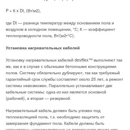
P = К x Dt, (Вт/м2),
где Dt — разница температур между основанием пола и
воздухом в холодном помещении, °С; К — коэффициент
теплопроводности пола, Вт/(м2•°С).
Установка нагревательных кабелей
Установку нагревательных кабелей deviflex™ выполняют так
же, как и в случае с обычными бетонными конструкциями
полов. Систему обязательно дублируют, так как требуемый
гарантийный срок службы составляет около 25 лет, а ремонт
системы невозможен. Параллельно устанавливают две
кабельные системы: одна из них является основной
(рабочей), а вторая — резервной.
Нагревательный кабель должен быть уложен под
теплоизоляцией пола, т.к. необходимо защитить от
замерзания фундамент пола. Кабели должны быть
установлены непосредственно на поверхности грунта или