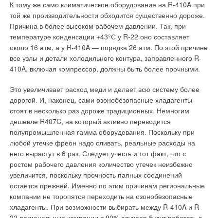
Нагревательный мат
devi
mat™ может быть установлен
К тому же само климатическое оборудование на R-410A при
помощью комбинированных и фланцевых деталей.
поверх старого плиточного покрытия или бетонного пола.
той же производительности обходится существенно дороже.
Чаще всего нагревательный мат укладывают на кухнях и в
Причина в более высоком рабочем давлении. Так, при
Специальные комбинированные с металлом детали,
ванных комнатах, но эта кабельная система может быть
температуре конденсации +43°С у R-22 оно составляет
запорная арматура и крепеж позволяют комбинировать
использована в любом помещении при ремонте и там, где
около 16 атм, а у R-410A — порядка 26 атм. По этой причине
полипропиленовые трубы с другими системами и собирать
существует ограничение по высоте конструкции пола.
все узлы и детали холодильного контура, заправленного R-
практически любые схемы. За время плодотворного
410A, включая компрессор, должны быть более прочными.
сотрудничества с компанией SPK, компания «Эгопласт»
Выбор оборудования
значительно увеличила объемы продаж полипропиленовых
Это увеличивает расход меди и делает всю систему более
труб и фитингов на российском рынке, это обусловлено
На основе расчета мощности системы отопления можно
дорогой. И, наконец, сами озонобезопасные хладагенты
рядом причин, в частности использованием компанией
выбрать нагревательный тонкий мат devimat™ (100 Вт/м2),
стоят в несколько раз дороже традиционных. Немногим
производителем современного оборудования, качественного
или devimat™ (150 Вт/м2). Толщина слоя плиточного клея —
дешевле R407C, на который активно переводится
сырья, и, что немаловажно, надежностью партнера. Данные
3–5 мм. Синтетическая сетка нагревательного мата
полупромышленная гамма оборудования. Поскольку при
факторы с уверенностью позволяют утверждать, что
devimat™ имеет клеевой слой и может быть быстро и легко
любой утечке фреон надо сливать, реальные расходы на
поставляемые компанией «Эгопласт» полипропиленовые
установлена на чистую поверхность пола. Для достижения
него вырастут в 6 раз. Следует учесть и тот факт, что с
трубы и фитинги имеют высокое качество и соответствуют
оптимального комфорта и экономичности системы
ростом рабочего давления количество утечек неизбежно
мировым стандартам.
рекомендуется использовать терморегуляторы с простым
увеличится, поскольку прочность паяных соединений
или интеллектуальным таймером — devireg™ 540 или
остается прежней. Именно по этим причинам региональные
devireg™ 550. Возможно применение терморегуляторов с
компании не торопятся переходить на озонобезопасные
Читайте по теме:
датчиком температуры пола devireg™ 130 или 520.
хладагенты. При возможности выбирать между R-410A и R-
Установленный таким образом devimat™ не увеличивает
→
22 региональные компании в 90% случаев будут работать с
Этажные коллекторные узлы Pro Aqua — эффективное