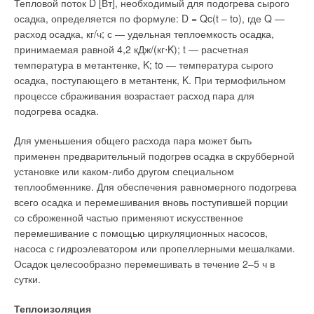
Тепловой поток D [Вт], необходимый для подогрева сырого
осадка, определяется по формуле: D = Qc(t – to), где Q —
расход осадка, кг/ч; с — удельная теплоемкость осадка,
принимаемая равной 4,2 кДж/(кг⋅K); t — расчетная
температура в метантенке, K; to — температура сырого
осадка, поступающего в метантенк, K. При термофильном
процессе сбраживания возрастает расход пара для
подогрева осадка.
Для уменьшения общего расхода пара может быть
применен предварительный подогрев осадка в скрубберной
установке или каком-либо другом специальном
теплообменнике. Для обеспечения равномерного подогрева
всего осадка и перемешивания вновь поступившей порции
со сброженной частью применяют искусственное
перемешивание с помощью циркуляционных насосов,
насоса с гидроэлеватором или пропеллерными мешалками.
Осадок целесообразно перемешивать в течение 2–5 ч в
сутки.
Теплоизоляция