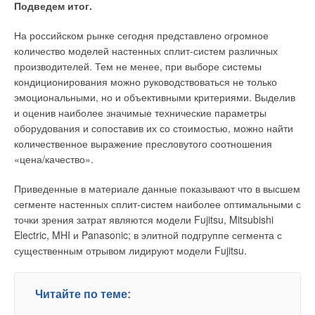
Подведем итог.
газовыделения в течение суток. Осадок подают в верхнюю
зону метантенка, а выгружают из самой нижней точки днища.
На российском рынке сегодня представлено огромное
Максимальное удаление друг от друга трубопроводов
количество моделей настенных сплит-систем различных
подачи и выгрузки предотвращает попадание несброженного
производителей. Тем не менее, при выборе системы
осадка в выгружаемую массу и, как уже говорилось,
кондиционирования можно руководствоваться не только
позволяет замедлить процесс накопления песка, который
эмоциональными, но и объективными критериями. Выделив
вместе с осадком из первичных отстойников попадает в
и оценив наиболее значимые технические параметры
метантенк.
оборудования и сопоставив их со стоимостью, можно найти
количественное выражение пресловутого соотношения
Вследствие того, что газ поступает из сооружения
«цена/качество».
неравномерно, целесообразно на тупиковых концах сети
устраивать аккумулирующие газгольдеры (англ. gasholder, от
Приведенные в материале данные показывают что в высшем
gas — газ и holder — держатель), которые выравнивают
сегменте настенных сплит-систем наиболее оптимальными с
давление газа в сети. Для приема газа из метантенков
точки зрения затрат являются модели Fujitsu, Mitsubishi
используют так называемые мокрые газгольдеры, каждый из
Electric, MHI и Panasonic; в элитной подгруппе сегмента с
которых состоит из резервуара, заполненного водой, и
существенным отрывом лидируют модели Fujitsu.
одного (колокол) или двух (колокол и телескоп) подвижных
звень-ев для хранения газа, перемещающихся на роликах
по направляющим.
Читайте по теме: