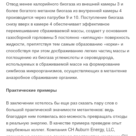
Отвод менее калорийного биогаза из внешней камеры 3 и
более богатого метаном биогаза из внутренней камеры 4
производится через патрубки 9 и 10. Поступление биогаза
снизу вверх в камере 4 обеспечивает эффективное
перемешивание сбраживаемой массы, создает у основания
газосборной горловины 5 постоянно «кипящую» поверхность
жидкости, препятствуя тем самым образованию «корки» и
способствуя при этом досбраживанию легких частиц массы и
поглощению из биогаза углекислоты и сероводорода,
используемых в сбраживаемой массе на формирование
симбиоза микроорганизмов, осуществляющих в метантенке
анаэробное сбраживание органики.
Практические примеры
В заключении хотелось бы еще раз сказать пару слов о
большой практической значимости метантенков: ведь
благодаря ним появилась воз-можность превращать отходы
в реальную энергию. В качестве примера преведем опыт
зарубежных коллег. Компания CH Auburn Energy, LLC,