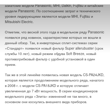
лидируют модели Mitsubishi Electric, за ними следуют
строго определенной температуре (около 35 °C).
Комментарии
азиатские модели Panasonic, MHI, Daikin, Fujitsu и китайские
модели Panasonic. По соотношению затрат и технического
Если метантенк ориентирован на работу с осадками сточных
уровня лидирующими являются модели MHI, Fujitsu и
В этой теме еще нет комментариев
вод и активным илом, большое значение имеет способ
Mitsubishi Electric.
подачи осадка в метантенк, а также выгрузка непригодного
«сырья» из метантенка. Дело в том, что в осадках сточных
Отметим, что весной этого года в модельном ряду Panasonic
Добавить комментарий
вод довольно существенную долю составляют механические
появился ряд новинок, характеристики которых не вошли в
частицы (песок), которые откладываются в метантенке,
Ваше имя *
данный обзор. Так, в инверторных сплит-системах серии
уменьшая полезный объем.
«Стандарт» появился новый фильтр Super allerubuster (срок
службы 10 лет), новый режим обдува Soft Breeze, новый
С точки зрения режима подачи осадков наиболее
Ваш E-mail *
противогрибковый фильтр с удобной установкой в один
рациональной является эксплуатация метантенков по
прием.
прямоточ-ной схеме (см. рис. 1), при которой загрузка и
выгрузка осадков происходит одновременно и непрерывно
Так же в этой линейке появилась новая модель CS-PA24JKD,
(или с минимальными перерывами). Такой режим создает
Текст комментария
которая является продолжением модельного ряда, начатого
благоприятные температурные условия в метантенке, т.к.
в 2008 г. с модели CS-PA18JKD и которую отличает
исключается охлаждение бродящей массы вследствие
увеличенная до 7 кВт мощность. В серии кондиционеров
залповых поступлений более холодных сырого осадка и
модельного ряда «Элита» изменений не так много, в
избыточного ила.
основном они коснулись внешнего вида приборов.
Кроме того, такой режим обеспечивает равномерность