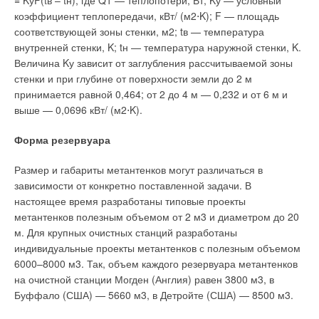
= KуF(tв – tн), где Q1 — теплопотери, Вт; Kу — условный
коэффициент теплопередачи, кВт/ (м2⋅K); F — площадь
соответствующей зоны стенки, м2; tв — температура
внутренней стенки, K; tн — температура наружной стенки, K.
Величина Kу зависит от заглубления рассчитываемой зоны
стенки и при глубине от поверхности земли до 2 м
принимается равной 0,464; от 2 до 4 м — 0,232 и от 6 м и
выше — 0,0696 кВт/ (м2⋅K).
Форма резервуара
Размер и габариты метантенков могут различаться в
зависимости от конкретно поставленной задачи. В
настоящее время разработаны типовые проекты
метантенков полезным объемом от 2 м3 и диаметром до 20
м. Для крупных очистных станций разработаны
индивидуальные проекты метантенков с полезным объемом
6000–8000 м3. Так, объем каждого резервуара метантенков
на очистной станции Могден (Англия) равен 3800 м3, в
Буффало (США) — 5660 м3, в Детройте (США) — 8500 м3.