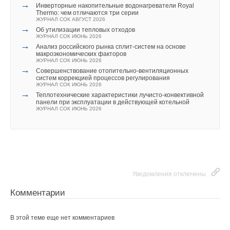
При заполнении газом пространства под колоколом
→
Инверторные накопительные водонагреватели Royal
последний всплывает, перемещаясь вертикально вверх по
Thermo: чем отличаются три серии
ЖУРНАЛ СОК АВГУСТ 2026
направляющим, входит в зацепление с телескопом,
→
Об утилизации тепловых отходов
поднимает его и продолжает перемещаться под давлением
ЖУРНАЛ СОК ИЮНЬ 2026
→
поступающего газа. Колокол и телескоп опираются на
Анализ российского рынка сплит-систем на основе
макроэкономических факторов
направляющие с помощью верхних и нижних роликов. Когда
ЖУРНАЛ СОК ИЮНЬ 2026
вес колокола с телескопом уравновешивается
→
Совершенствование отопительно-вентиляционных
систем коррекцией процессов регулирования
противодавлением газа, подъем колокола прекращается.
ЖУРНАЛ СОК ИЮНЬ 2026
→
Теплотехнические характеристики лучисто-конвективной
Благодаря этому при изменении объема газа под колоколом
панели при эксплуатации в действующей котельной
ЖУРНАЛ СОК ИЮНЬ 2026
давление в газгольдере и газовой сети остается постоянным.
Для увеличения давления газа колокол догружают
специальными грузами.
Подогрев
Уведомления отключены
Энергию для подогрева исходного сырья получают от
сжигания газа, полученного в этом же метантенке. В случае с
Комментарии
достаточно сухим и подготовленным сырьем, таким как
биомасса, достаточно водяного подогрева. В отличие от
В этой теме еще нет комментариев
схемы с использованием биомассы, осадки сточных вод