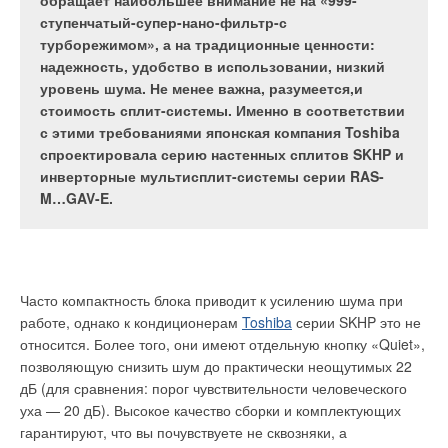
насоса не всегда анализируется стоимость его
обращает наибольшее внимание не на «999-
сравнительный анализ потребительской ценности
без ущерба для экологии вообще крайне редко. В
обслуживания — на самом деле этот анализ
ступенчатый-супер-нано-фильтр-с
этих параметров может сделать выбор более
связи с этим современное человечество начало
должен охватывать условия, в которых насос
турборежимом», а на традиционные ценности:
обоснованным.
уделять пристальное внимание оборудованию по
работает, возраст насоса, условия перекачки, а
надежность, удобство в использовании, низкий
переработке отходов, к которому принадлежат и
также компетентность персонала и средства
уровень шума. Не менее важна, разумеется,и
метантенки. Этим установкам удается извлекать из
контроля и мониторинга. Более того, подобный
стоимость сплит-системы. Именно в соответствии
мусора пользу для окружающей среды.
анализ позволит оптимизировать работы по
с этими требованиями японская компания Toshiba
обслуживанию и, как следствие, затраты.
спроектировала серию настенных сплитов SKHP и
Группа «ЭЛИТА»
инверторные мультисплит-системы серии RAS-
M…GAV-E.
Группа «ПРЕМИУМ»
Рис. 1. Принципиальная
Рис. 1. Быстрая разборка-
схема образования
Группа «СТАНДАРТ»
сборка насоса на
Часто компактность блока приводит к усилению шума при
биогаза с использованием
площадке
работе, однако к кондиционерам
Toshiba
серии SKHP это не
метантенка
относится. Более того, они имеют отдельную кнопку «Quiet»,
Группа «КЛАССИКА»
позволяющую снизить шум до практически неощутимых 22
дБ (для сравнения: порог чувствительности человеческого
Широко известно, что от комфортности параметров воздуха в
Рис. 2. Сферический
Рис. 2.
уха — 20 дБ). Высокое качество сборки и комплектующих
помещении (в первую очередь, температуры и
метантенк
Быстрозаменяемое
гарантируют, что вы почувствуете не сквозняки, а
относительной влажности) зависит самочувствие человека и
картриджевое торцевое