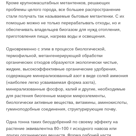
Кроме крупномасштабных метантенков, решающих
проблемы целого города, все большее распространение
стали получать так называемые бытовые метантенки. С их
помощью можно не только перерабатывать отходы, но и
обеспечивать владельцев биогазом для нужд отопления,
приготовления пищи, нагрева воды и освещения.
Одновременно с этим в процессе биологической,
термофильной, метангенерирующей обработки
органических отходов образуются экологически чистые,
жидкие, высокоэффективные органические удобрения,
содержащие минерализованный азот в виде солей аммония
(наиболее легко усваиваемая форма азота),
минерализованные фосфор, калий и другие, необходимые
для растения биогенные макрои микроэлементы,
биологически активные вещества, витамины, аминокислоты,
гуминоподобные соединения, структурирующие почву.
Одна тонна таких биоудобрений по своему эффекту на
растение эквивалентна 80–100 т исходного навоза или
других органических веществ. Форма рабочей части