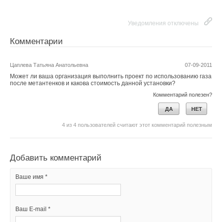
Уведомления отключены
Комментарии
Цаплева Татьяна Анатольевна
07-09-2011
Может ли ваша организация выполнить проект по использованию газа
после метантенков и какова стоимость данной установки?
Комментарий полезен?
ДА
НЕТ
4
из
4
пользователей считают этот комментарий полезным
Добавить комментарий
Ваше имя *
Ваш E-mail *