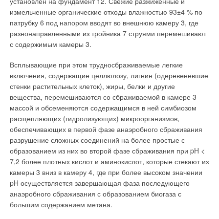
установлен на фундамент 12. Свежие разжиженные и
измельченные органические отходы влажностью 93±4 % по
патрубку 6 под напором вводят во внешнюю камеру 3, где
разнонаправленными из тройника 7 струями перемешивают
с содержимым камеры 3.
Всплывающие при этом трудносбраживаемые легкие
включения, содержащие целлюлозу, лигнин (одеревеневшие
стенки растительных клеток), жиры, белки и другие
вещества, перемешиваются со сбраживаемой в камере 3
массой и обсеменяются содержащимся в ней симбиозом
расщепляющих (гидролизующих) микроорганизмов,
обеспечивающих в первой фазе анаэробного сбраживания
разрушение сложных соединений на более простые с
образованием из них во второй фазе сбраживания при pH <
7,2 более плотных кислот и аминокислот, которые стекают из
камеры 3 вниз в камеру 4, где при более высоком значении
pH осуществляется завершающая фаза последующего
анаэробного сбраживания с образованием биогаза с
большим содержанием метана.