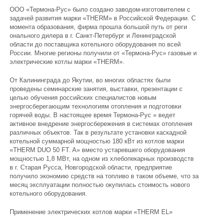
ООО «Термона-Рус» было создано заводом-изготовителем с
задачей развития марки «THERM» в Российской Федерации. С
момента образования, фирма прошла большой путь от реги
онального дилера в г. Санкт-Петербург и Ленинградской
области до поставщика котельного оборудования по всей
России. Многие регионы получили от «Термона-Рус» газовые и
электрические котлы марки «THERM».
От Калининграда до Якутии, во многих областях были
проведены семинарские занятия, выставки, презентации с
целью обучения российских специалистов новым
энергосберегающим технологиям отопления и подготовки
горячей воды. В настоящее время Термона-Рус » ведет
активное внедрение энергосбережения в системах отопления
различных объектов. Так в результате установки каскадной
котельной суммарной мощностью 180 кВт из котлов марки
«THERM DUO 50 FT. A» вместо устаревшего оборудования
мощностью 1,8 МВт, на одном из хлебопекарных производств
в г. Старая Русса, Новгородской области, предприятие
получило экономию средств на топливо в таком объеме, что за
месяц эксплуатации полностью окупилась стоимость нового
котельного оборудования.
Применение электрических котлов марки «THERM EL»