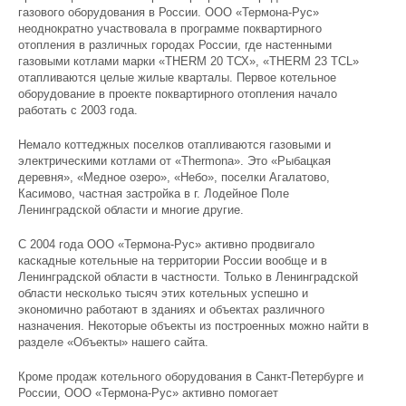
газового оборудования в России. ООО «Термона-Рус»
неоднократно участвовала в программе поквартирного
отопления в различных городах России, где настенными
газовыми котлами марки «THERM 20 ТСХ», «THERM 23 TCL»
отапливаются целые жилые кварталы. Первое котельное
оборудование в проекте поквартирного отопления начало
работать с 2003 года.
Немало коттеджных поселков отапливаются газовыми и
электрическими котлами от «Thermona». Это «Рыбацкая
деревня», «Медное озеро», «Небо», поселки Агалатово,
Касимово, частная застройка в г. Лодейное Поле
Ленинградской области и многие другие.
С 2004 года ООО «Термона-Рус» активно продвигало
каскадные котельные на территории России вообще и в
Ленинградской области в частности. Только в Ленинградской
области несколько тысяч этих котельных успешно и
экономично работают в зданиях и объектах различного
назначения. Некоторые объекты из построенных можно найти в
разделе «Объекты» нашего сайта.
Кроме продаж котельного оборудования в Санкт-Петербурге и
России, ООО «Термона-Рус» активно помогает