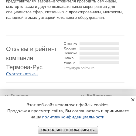
представителям завода-изготовителя проводить семинары,
мастер-классы и другие познавательные мероприятия для
специалистов сфер, связанных с проектированием, монтажом,
наладкой и эксплуатацией котельного оборудования.
Отлично
Отзывы и рейтинг
Хорошо
Неплохо
компании
Плохо
Ужасно
Термона-Рус
Структура рейтинга
Смотреть отзывы
Главное
Библиотека
×
Подписка
Реклама
Этот веб-сайт использует файлы cookies.
Продолжая просмотр сайта, Вы соглашаетесь и принимаете
Информация
нашу
политику конфиденциальности
.
© 2002 - 2026 OOO Издательский дом «МЕДИА ТЕХНОЛОДЖИ» +7 (495) 665-00-
00
ОК. БОЛЬШЕ НЕ ПОКАЗЫВАТЬ.