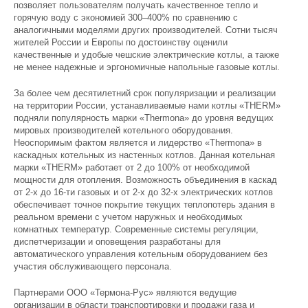
позволяет пользователям получать качественное тепло и
горячую воду с экономией 300–400% по сравнению с
аналогичными моделями других производителей. Сотни тысяч
жителей России и Европы по достоинству оценили
качественные и удобые чешские электрические котлы, а также
не менее надежные и эргономичные напольные газовые котлы.
За более чем десятилетний срок популяризации и реализации
на территории России, устанавливаемые нами котлы «THERM»
подняли популярность марки «Thermona» до уровня ведущих
мировых производителей котельного оборудования.
Неоспоримым фактом является и лидерство «Thermona» в
каскадных котельных из настенных котлов. Данная котельная
марки «THERM» работает от 2 до 100% от необходимой
мощности для отопления. Возможность объединения в каскад
от 2-х до 16-ти газовых и от 2-х до 32-х электрических котлов
обеспечивает точное покрытие текущих теплопотерь здания в
реальном времени с учетом наружных и необходимых
комнатных температур. Современные системы регуляции,
диспетчеризации и оповещения разработаны для
автоматического управления котельным оборудованием без
участия обслуживающего персонала.
Партнерами ООО «Термона-Рус» являются ведущие
организации в области транспортировки и продажи газа и