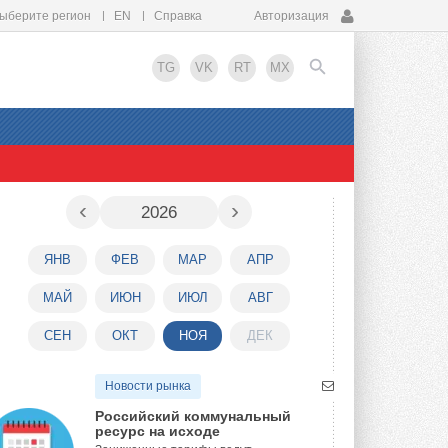
ыберите регион
EN
Справка
Авторизация
TG
VK
RT
MX
EN
‹
›
2026
ЯНВ
ФЕВ
МАР
АПР
МАЙ
ИЮН
ИЮЛ
АВГ
СЕН
ОКТ
НОЯ
ДЕК
Новости рынка
Российский коммунальный
ресурс на исходе