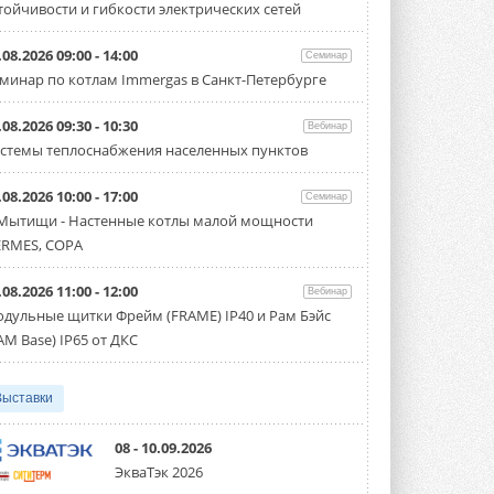
тойчивости и гибкости электрических сетей
Тепловые насосы в связке с
солнечной генерацией и
накопителем снижают
.08.2026 09:00 - 14:00
Семинар
потребление на 60%
минар по котлам Immergas в Санкт-Петербурге
Исследователи из Италии установили ...
4 АВГУСТА 2026
.08.2026 09:30 - 10:30
Вебинар
«РУСКЛИМАТ Fest 2026» в Уфе
стемы теплоснабжения населенных пунктов
собрал свыше 700 профи
климатической отрасли
.08.2026 10:00 - 17:00
Семинар
Организатором выступил торгово-
производственный холдинг ...
 Мытищи - Настенные котлы малой мощности
3 АВГУСТА 2026
RMES, COPA
«Датарк» испытал модульный
.08.2026 11:00 - 12:00
ЦОД с плотностью 54 кВт на
Вебинар
стойку
дульные щитки Фрейм (FRAME) IP40 и Рам Бэйс
Испытания прошли на собственной
AM Base) IP65 от ДКС
производственной площадке и были ...
3 АВГУСТА 2026
Выставки
Samsung выпускает VRF-
систему DVM на R32
Линейка включает семь типоразмеров
08 - 10.09.2026
производительностью от 22,4 до 56 кВт.
ЭкваТэк 2026
Суммарная длина трубопроводов ...
3 АВГУСТА 2026