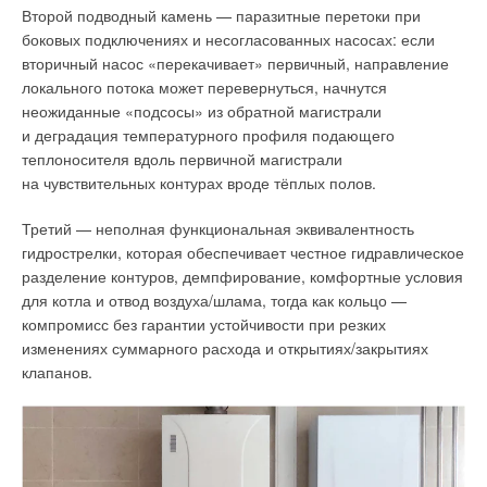
управления динамическими объектами.
Второй подводный камень — паразитные перетоки при
боковых подключениях и несогласованных насосах: если
вторичный насос «перекачивает» первичный, направление
локального потока может перевернуться, начнутся
неожиданные «подсосы» из обратной магистрали
и деградация температурного профиля подающего
теплоносителя вдоль первичной магистрали
на чувствительных контурах вроде тёплых полов.
Третий — неполная функциональная эквивалентность
Рис. 1. Структурная схема системы регулирования
гидрострелки, которая обеспечивает честное гидравлическое
с ПИД-регулятором и нейроконтроллером
разделение контуров, демпфирование, комфортные условия
для котла и отвод воздуха/шлама, тогда как кольцо —
ИНС позволяют без применения процедур упрощения
компромисс без гарантии устойчивости при резких
анализировать большой объём данных и устанавливать
изменениях суммарного расхода и открытиях/закрытиях
связи между входными и выходными параметрами.
клапанов.
Применяется гибридная модель прогнозирования,
сочетающая нейронную сеть с радиальной базисной
функцией (RBF) и нейронную сеть с длинной
кратковременной памятью (LSTM), что позволяет улучшить
точность, надёжность и обобщающую способность