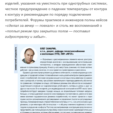
обучающую и тестовую выборки. Объём тестовой выборки
изделий, указания на уместность при однотрубных системах,
(96 значения) — один календарный год с января по декабрь
честное предупреждение о падении температуры от контура
2022 года. Объём обучающей выборки — четыре года,
к контуру и рекомендации по порядку подключения
предшествующих прогнозируемому.
потребителей. Форумы практиков и инженеров полны кейсов
«
сделал за вечер
—
поехало
» и столь же воспоминаний о
Передаточная функция объекта регулирования имеет
«
поплыл режим при закрытии полов — поставил
следующий вид:
гидрострелку и забыл
».