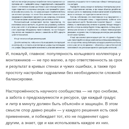
Читайте по теме:
→
Обзор систем защиты от протечек 2026
ЖУРНАЛ СОК ИЮНЬ 2026
→
Об утилизации тепловых отходов
ЖУРНАЛ СОК ИЮНЬ 2026
→
Совершенствование отопительно-вентиляционных
систем коррекцией процессов регулирования
ЖУРНАЛ СОК ИЮНЬ 2026
И, пожалуй, главное: популярность кольцевого коллектора у
→
Теплотехнические характеристики лучисто-конвективной
монтажников — не про магию, а про ответственность за срок
панели при эксплуатации в действующей котельной
ЖУРНАЛ СОК ИЮНЬ 2026
и результат в кривых стенах и чужих ошибках, а также про
→
Водонагреватель Royal Thermo Smalto Inverter:
простоту настройки гидравлики без необходимости сложной
интеллект, стиль и энергоэффективность
ЖУРНАЛ СОК ИЮНЬ 2026
балансировки.
Насторожённость научного сообщества — не про снобизм,
а забота о предсказуемости и ресурсе, где каждый градус
и литр в минуту должен быть объяснён и защищён. В этом
смысле спор давно решён — у каждого решения есть своё
Уведомления отключены
применение, и побеждает тот, кто не подменяет одно
другим, а знает, где и как использовать каждое их них.
Комментарии