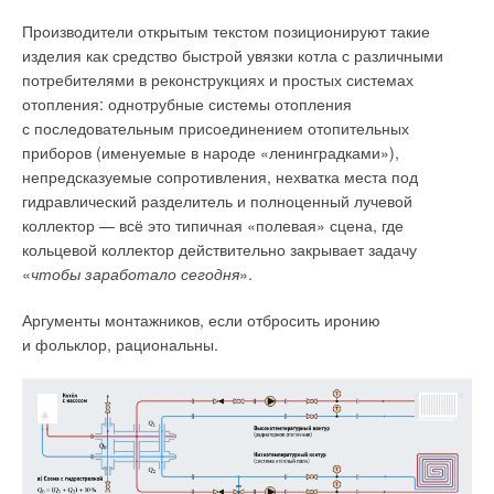
существующего и перспективного спроса на тепловую
Производители открытым текстом позиционируют такие
энергию (мощность) и теплоноситель в установленных
изделия как средство быстрой увязки котла с различными
границах территории поселения, муниципального округа,
потребителями в реконструкциях и простых системах
городского округа, города» включает один из ключевых
отопления: однотрубные системы отопления
показателей: «
б) существующие и перспективные объёмы
с последовательным присоединением отопительных
потребления тепловой энергии
».
приборов (именуемые в народе «ленинградками»),
непредсказуемые сопротивления, нехватка места под
Для повышения энергетической эффективности потребителя
гидравлический разделитель и полноценный лучевой
тепловой энергии необходимо выполнить
коллектор — всё это типичная «полевая» сцена, где
совершенствование прогнозного теплового баланса объекта
кольцевой коллектор действительно закрывает задачу
посредством комбинированного применения
«
чтобы заработало сегодня
».
детерминированных и стохастических подходов при расчёте
настроек его автоматизированной системы управления
Аргументы монтажников, если отбросить иронию
(АСУ) тепловыми процессами. Преимущества достоверного
и фольклор, рациональны.
и точного прогнозного теплопотребления: снижение
«перетопа» у потребителя, повышение энергетической
эффективности, рациональное использование топлива
на источнике тепловой энергии, сокращение затрат
на потребление природного газа. Перечисленные
преимущества повышают уровень энергосбережения и как