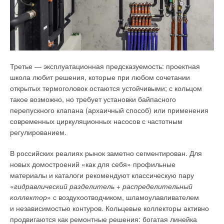
сети для определения отсутствия проблем.
Пример расчёта и результаты оптимизации
Объектом исследования стал индивидуальный тепловой
пункт, обеспечивающий передачу тепловой энергии из
Третье — эксплуатационная предсказуемость: проектная
центральной сети к корпусу А НИУ «МЭИ». Объект
школа любит решения, которые при любом сочетании
расположен в климатических условиях города Москвы
открытых термоголовок остаются устойчивыми; с кольцом
и имеет следующие параметры: абсолютная минимальная
такое возможно, но требует установки байпасного
температура за весь период наблюдения tmin = −4
3
°C,
перепускного клапана (архаичный способ) или применения
температура наиболее холодной пятидневки tнхБ = −2
6
°C,
современных циркуляционных насосов с частотным
средняя температура за отопительный период tнср.о =
регулированием.
−2,
2
°C, средняя относительная влажность воздуха наиболее
холодного месяца ϕ = 8
4
%, продолжительность
В российских реалиях рынок заметно сегментирован. Для
отопительного периода составляет 205 суток,
новых домостроений «как для себя» профильные
преобладающим направлением ветра за декабрь —
материалы и каталоги рекомендуют классическую пару
февраль является западное.
«
гидравлический разделитель
+
распределительный
коллектор
» с воздухоотводчиком, шламоулавливателем
На основе требований и собранных данных определена
и независимостью контуров. Кольцевые коллекторы активно
структура базы данных. База данных включает в себя
продвигаются как ремонтные решения: богатая линейка