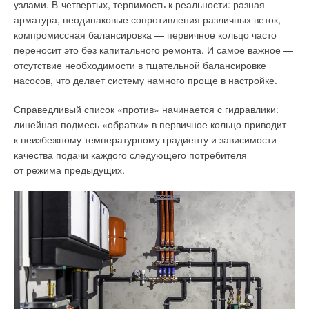
10–12 м над поверхностью земли, зафиксированное за
узлами. В-четвертых, терпимость к реальности: разная
десятиминутный период перед наблюдением, влажность
арматура, неодинаковые сопротивления различных веток,
воздуха, средняя продолжительность облачности светлого
компромиссная балансировка — первичное кольцо часто
дня, степень затенённости неба облаками в течение
переносит это без капитального ремонта. И самое важное —
светлого дня и продолжительность светового дня в минутах
отсутствие необходимости в тщательной балансировке
[13].
насосов, что делает систему намного проще в настройке.
Для определения теплопотребления объекта необходимо
Справедливый список «против» начинается с гидравлики:
учитывать лишь некоторые из возможных факторов, так как
линейная подмесь «обратки» в первичное кольцо приводит
данные о нём могут быть недостоверными или
к неизбежному температурному градиенту и зависимости
труднодоступными.
качества подачи каждого следующего потребителя
от режима предыдущих.
На этапе индексирования данные промаркированы по
признаку даты и времени для обеспечения возможности
последующего изучения результатов численного
эксперимента. После заполнения базы данных необходимо
провести тестирование и проверку, чтобы убедиться, что
данные корректно структурированы надлежащим образом
и доступны для использования. Тестирование состоит из
формулирования запросов и проверки результатов,
осуществляется «холостой запуск» программы нейронной