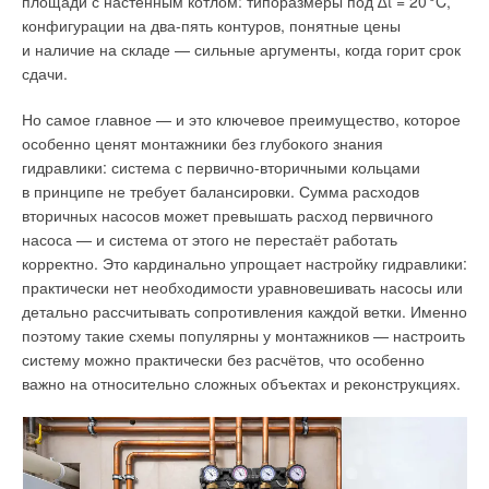
площади с настенным котлом: типоразмеры под ∆t = 2
0
°C,
1. Детерминированный подход
. Применение хорошо
конфигурации на два-пять контуров, понятные цены
разработанных формульных моделей позволяет выполнить
и наличие на складе — сильные аргументы, когда горит срок
прогноз энергопотребления всего здания или его локального
сдачи.
участка. Результаты прогнозирования ограничены точностью
входных параметров, а недостаток входной информации
Но самое главное — и это ключевое преимущество, которое
может привести к существенному снижению точности
особенно ценят монтажники без глубокого знания
моделирования.
гидравлики: система с первично-вторичными кольцами
в принципе не требует балансировки. Сумма расходов
2. Метод серого прогнозирования
. Данный метод
вторичных насосов может превышать расход первичного
относится к нестатистическим методам прогнозирования
насоса — и система от этого не перестаёт работать
и основан на выделении трендов и снижении влияния
корректно. Это кардинально упрощает настройку гидравлики:
случайных факторов.
практически нет необходимости уравновешивать насосы или
детально рассчитывать сопротивления каждой ветки. Именно
3. Методы многофакторного регрессионного анализа
.
поэтому такие схемы популярны у монтажников — настроить
Широко распространённый подход множественной линейной
систему можно практически без расчётов, что особенно
регрессии в MS Excel прост в применении, но имеет
важно на относительно сложных объектах и реконструкциях.
относительно невысокую точность моделирования.
4. Искусственные нейронные сети (ИНС)
. Демонстрируют
достаточно высокую точность прогнозирования, но требуют