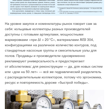
На уровне закупок и номенклатуры рынок говорит сам за
себя: кольцевые коллекторы разных производителей
доступны с готовыми артикулами, мощностными
маркировками «при ∆t = 2
0
°C», материалами AISI 304,
конфигурациями на различное количество контуров, под
Рис. 3. Графики переходной функции по каналу
стандартные насосные группы и смесительные узлы для
возмущения АСР с ПИ- и ПИД-регулятором
полов. Продавцы и производители одновременно
рекламируют универсальность и предостерегают
Оценка качества работы рассматриваемых систем
от абсолютизма: для реконструкции — да, для новых систем
регулирования выполняется на основании следующих
или «дом на 50 лет» — всё же гидравлический разделитель
показателей: динамическое, статическое и максимальное
с распределительным коллектором, потому что эргономика,
отклонение, время регулирования и степень затухания (табл.
ресурс и повторяемость дороже «быстрой победы».
1). На основании расчётов можно сделать вывод о том, что
система АСУ в комплекте с ПИД-регулятором
и нейроконтроллером эффективнее, чем система с ПИ-
регулятором. Это подтверждается сокращённым временем
регулирования переходного процесса и значительным