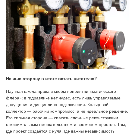
снижением динамического отклонения. О преимуществе
ПИД-регулятора свидетельствует также повышенный
показатель степени затухания, как при изменении входного
задания на АСУ, так и при возникновении сигнала
возмущения на входе в систему управления.
На чью сторону в итоге встать читателю?
О теплоснабжении (посл. ред.): Федеральный закон от 27.07.2010
Научная школа права в своём неприятии «магического
№190-ФЗ.
флёра»: в гидравлике нет чудес, есть лишь управляемые
О требованиях к схемам теплоснабжения, порядку их разработки и
утверждения (с изм. и доп.): Постановление Правительства РФ от
допущения и дисциплина подключения. Кольцевой
22.02.2012 №154.
Денисенко В.В., Карипова Н.А., Каламов Р.М. Искусственные
коллектор — рабочий компромисс, а не идеальное решение.
нейронные сети и их применение // Colloquium-Journal, 2019. №23–
Его сильная сторона — спасать сложные реконструкции
2. С. 18–20.
Молодюк В.В., Исамухамедов Я.Ш., Илюшин П.В., Ивановский Д.А.
с минимальным вмешательством и временем простоя. Там,
Мультиагентное оптимальное управление электрическими сетями
где проект создаётся с нуля, где важны независимость
с активными потребителями и возобновляемыми источниками
энергии // Энергетик, 2022. №2. С. 45–52.