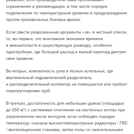
модель прогнозирования имеет немного бóльшую ошибку
ограничения и рекомендации, в том числе порядок
прогнозирования при изменении фактической тепловой
подключения по температурным уровням и предупреждения
нагрузки, но всё же обладает более высокой точностью
против произвольных боковых врезок.
прогнозирования, чем традиционные классические модели
прогнозирования [11]. При использовании ИНС типа CNN
Если свести разрозненные аргументы «за» в честный список,
снижается статическая ошибка с приблизительно 18,
4
% до
то, во-первых, это монтажная экономия времени
16,
2
%, и точность прогнозирования будет повышаться
и вмешательств в существующую разводку, особенно
примерно на 10–1
2
%.
однотрубную, где большой расход и малый перепад диктуют
свои правила.
Объём факторов для расчёта теплового баланса объекта
зависит от применяемой методики [12] и включает:
Во-вторых, компактность узла в тесных котельных, где
характеристики источников теплоснабжения (расход
вертикальный гидравлический разделитель
теплоносителя, температура теплоносителя в прямой
и распределительный коллектор не помещается или требует
и обратной трубе), характеристики светопрозрачных
перегруппировки труб.
и светонепрозрачных ограждающих конструкций (толщина,
В-третьих, достаточность для небольших домов (площадью
теплопроводность, площадь).
до 250 м²) с системами отопления на настенных котлах при
Характеристики трубопроводов: длина, диаметр,
ограниченном числе контуров, если соблюдён порядок
теплоизоляция. Метеорологические данные: температура
температур: сначала высокотемпературные радиаторы / ГВС
наружного воздуха, скорость и направление ветра на высоте
/ вентиляционная становка, затем полы со смесительными