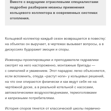
конфигурации искусственной
configuration of artificial neural
Вместе с ведущими отраслевыми специалистами
нейронной сети для
network for predicting heat
подробно разбираем нюансы применения
прогнозирования
consumption
теплопотребления
кольцевого коллектора в современных системах
Sergey V. Guzhov
, PhD
отопления.
Сергей Вадимович Гужов
, к.т.н.,
(Engineering), Associate Professor,
доцент, Национальный
National Research University
исследовательский университет
«Moscow Power Engineering
«Московский энергетический
Institute» (NRU «MPEI»);
Andrey
институт» (НИУ «МЭИ»);
Андрей
A. Arbatsky
, PhD (Engineering),
Кольцевой коллектор каждый сезон возвращается в повестку:
Андреевич
Арбатский
, к.т.н.,
General Director of the «Research
генеральный директор ООО
Institute of Energy-Efficient
на объектах он выручает, в чертежах вызывает вопросы, а в
«НИИ «Энергоэффективных
Microclimate Technologies», LLC;
дискуссиях будоражит эмоции и споры.
технологий микроклимата»;
Elena V. Krylova
, PhD
Елена Владимировна Крылова
,
(Engineering), Associate Professor,
к.п.н., доцент, заместитель
deputy director for Academic Affairs
Инженеры-проектировщики и преподаватели гидравлики
директора по учебной работе
of the Institute Thermal and Nuclear
Института тепловой и атомной
Power Engineering of the NRU
смотрят на него настороженно, монтажные бригады —
энергетики (ИТАЭ) НИУ «МЭИ»;
«MPEI«;
Olesya E. Romanova
,
с симпатией и уважением. Этот парадокс легко объясняется,
Олеся Евгеньевна Романова
,
student, NRU «MPEI«;
Anna O.
студент, НИУ «МЭИ»;
Анна
Sorokina
, student, NRU «MPEI»
если вспомнить, откуда «растут ноги» у кольцевых решений,
Олеговна
Сорокина
, студент,
на что они опираются физически и как ведут себя не на
НИУ «МЭИ»
An overview of the structures of
artificial neural networks used to
чертёжной доске, а в реальной котельной с насосами,
Приведён обзор структур
predict demand for energy
автоматическими воздухоотводчиками, термоголовками
искусственных нейронных
resources is given. It is noted that
и капризными потребителями.
сетей (ИНС), применяющихся
compared with the RBF, TSA-RBF
для прогнозирования спроса
and LSTM models, the prediction
на энергетические ресурсы.
efficiency of the hybrid model is
История споров тянется от классической школы первично-
Отмечено, что по сравнению
higher. It is shown that for a number