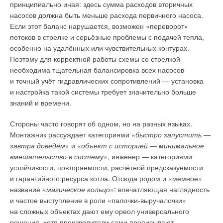
почасового потребления электроэнергии в зданиях [8].
принципиально иная: здесь сумма расходов вторичных
насосов должна быть меньше расхода первичного насоса.
Для ИНС при увеличении количества обучающих выборок
Если этот баланс нарушается, возможен «переворот»
структура модели становилась достаточно сложной,
потоков в стрелке и серьёзные проблемы с подачей тепла,
а количество операций — огромным. Модель CNN
особенно на удалённых или чувствительных контурах.
(Convolutional Neural Network, свёрточная нейронная сеть)
Поэтому для корректной работы схемы со стрелкой
наряду с XGBoost, MLP и RBF является наиболее
необходима тщательная балансировка всех насосов
используемой из простых негибридных нейросетевых
и точный учёт гидравлических сопротивлений — установка
моделей для прогнозирования нагрузок зданий [9]. Модель
и настройка такой системы требует значительно больше
CNN представляет собой многослойную сеть с прямой
знаний и времени.
передачей данных с сильным локальным извлечением
признаков на основе механизма разделения веса [10]. На
Стороны часто говорят об одном, но на разных языках.
основе трех наборов данных модель SBO-CNN снизила
Монтажник рассуждает категориями «
быстро запустить —
MAPE, RMSE и MAE в среднем на 12,3
3
%, 25,0
3
% и 29,9
0
%,
завтра доведём
» и «
объект с историей
—
минимальное
соответственно, и улучшила R2 в среднем на 8,1
3
% по
вмешательство в систему
», инженер — категориями
сравнению с CNN благодаря масштабируемости CNN, что
устойчивости, повторяемости, расчётной предсказуемости
ещё раз демонстрирует лучшую предсказательную
и гарантийного ресурса котла. Отсюда родом и «мемное»
эффективность оптимизированных SBO гиперпараметров,
название «
магическое кольцо
»: впечатляющая наглядность
используемых для построения сети CNN. Кроме того,
и частое выступление в роли «палочки-выручалочки»
на основе трех случайно выбранных наборов данных
на сложных объектах дают ему ореол универсального
с различными статистическими характеристиками гибридная
решения, хотя производители сами прописывают