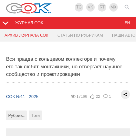
TG
VK
RT
MX
ЖУРНАЛ СОК
EN
АРХИВ ЖУРНАЛА СОК
СТАТЬИ ПО РУБРИКАМ
НАШИ АВТ
Статья ВАК: Определение наилучшей
конфигурации искусственной нейронной сети
для прогнозирования теплопотребления
Вся правда о кольцевом коллекторе и почему
его так любят монтажники, но отвергает научное
сообщество и проектировщики
СОК №11 | 2025
8297
12
0
Рубрика
Тэги
Авторы
СОК №11 | 2025
17166
22
1
Показать выходные данные статьи
Рубрика
Тэги
УДК 621.1.016. Научная
UDC 621.1.016. Scientific specialty
специальность: 2.1.3.
number: 2.1.3.
Определение наилучшей
Determining the best