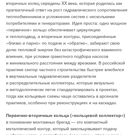
с моделями RBF, TSA-RBF и LSTM
of tasks in the field of forecasting
вторичных колец середины XX века, которая родилась как
эффективность предсказания
demand for energy resources, it is
прагматичный ответ на рост гидравлического сопротивления
гибридной модели выше.
advisable to use a specialized
Показано, что для ряда задач
class of convolutional artificial
теплообменников и усложнение систем с несколькими
в области прогнозирования
neural networks that reduce the
потребителями и генераторами. Идея проста: одно мощное
спроса на энергетические
static error rate by an additional
ресурсы целесообразно
2.0–2. 5%. For a dataset on an
«первичное» кольцо обеспечивает циркуляцию
применение
educational facility located in the
и теплоподвод, а вторичные контуры, присоединённые
специализированного класса
temperate climate zone of Moscow,
свёрточных искусственных
nine input factors are given, the
«близко и парно» по подаче и «обратке», забирают свою
нейронных сетей, снижающих
sample size for each factor is 96
долю тепловой энергии без катастрофического взаимного
показатель статической
lines. The calculation of the quality
влияния, при условии грамотного подбора насосов
ошибки дополнительно на 2,0–
indicators of the regulation of an
2,5%. Для dataset по объекту
automated control system for an
и минимального расстояния между врезками. В российской
образовательного назначения,
automatic control system
практике сектор частного строительства быстрее влюбился
расположенному в зоне
separately with a PI controller and
умеренного климата г. Москва,
separately with a PID controller
в вертикальные гидравлические разделители
приведено девять входных
with a neurocontroller is carried
и распределительные коллекторы, которые визуально
факторов, объём выборки по
out. It is shown that a system with a
каждому фактору составляет
PID controller and a
и методологически легче стандартизировать в проектах,
96 строк. Проведён расчёт
neurocontroller is more effective
тогда как кольцевые схемы чаще оставались в арсенале
показателей качества
than a system with a PI controller.
регулирования АСУ для САР
практиков, особенно при реконструкциях и на каскадах.
отдельно с ПИ-регулятором
Key words
:
heat supply system,
и отдельно — с ПИД-
automated control system,
регулятором
automatic control system, PI
Первично-вторичные кольца («кольцевой коллектор»)
с нейроконтроллером.
controller, PID controller,
в понимании монтажных бригад — это компактный
Показано, что система с ПИД-
neurocontroller, degree of
металлический контур, который закольцовывает подачу
регулятором
attenuation, disturbance, control
и нейроконтроллером
time, artificial neural network.