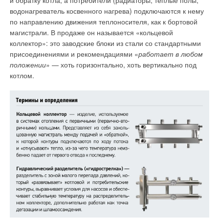
и обратку котла, а потребители (радиаторы, тёплые полы,
эффективнее системы с ПИ-
водонагреватель косвенного нагрева) подключаются к нему
регулятором.
по направлению движения теплоносителя, как к бортовой
Ключевые слова
:
система
магистрали. В продаже он называется «кольцевой
теплоснабжения,
автоматизированная система
коллектор»: это заводские блоки из стали со стандартными
управления (АСУ), система
присоединениями и рекомендациями «
работает в любом
автоматического
регулирования (САР), ПИ-
положении
» — хоть горизонтально, хоть вертикально под
регулятор, ПИД-регулятор,
котлом.
нейроконтроллер, степень
затухания, возмущение, время
регулирования, искусственная
нейронная сеть.
Пункт 2 статьи 3 Федерального закона №190-ФЗ «О
теплоснабжении» [1] устанавливает общие принципы
организации отношений и основы государственной политики
в сфере теплоснабжения, включающие: обеспечение
энергетической эффективности теплоснабжения
и потребления тепловой энергии. Для мегаполиса
федерального значения города Москвы утверждён документ:
«Схема теплоснабжения города Москвы на период до 2035
года», требования к которому прописаны в Постановлении
Правительства РФ №154 [2]. Пункт 5, раздел 1 «Показатели