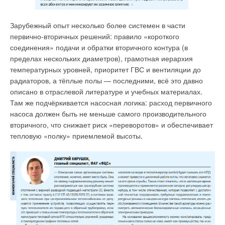
Зарубежный опыт несколько более системен в части
первично-вторичных решений: правило «короткого
соединения» подачи и обратки вторичного контура (в
пределах нескольких диаметров), грамотная иерархия
температурных уровней, приоритет ГВС и вентиляции до
радиаторов, а тёплые полы — последними, всё это давно
описано в отраслевой литературе и учебных материалах.
Там же подчёркивается насосная логика: расход первичного
Рис. 2. Годограф КЧХ объекта
насоса должен быть не меньше самого производительного
вторичного, что снижает риск «переворотов» и обеспечивает
Годограф комплексной частотной характеристики (КЧХ)
тепловую «полку» приемлемой высоты.
объекта приведён на рис. 2. Графики переходной функции
по каналу возмущения АСР с ПИ- и ПИД-регуляторами
(рис. 3) демонстрируют повышенную эффективность
переходного процесса для системы автоматического
регулирования с ПИД-регулятором и нейроконтроллером.