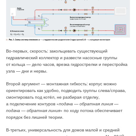
следствие, приводят к экономии денежных средств.
Существующие методы расчёта тепловых нагрузок здания,
которые основаны на нормативных документах РФ,
являются укрупнёнными и статичными. При
детализированном расчёте стационарных режимов
математическая модель даже для отдельно стоящего здания
становится чрезвычайно большой из-за значительного
Во-первых, скорость: закольцевать существующий
количества влияющих параметров; получить все исходные
гидравлический коллектор и развести насосные группы
данные для таких моделей не представляется возможным.
от кольца — дело часов, врезка гидрострелки и перестройка
При расчёте переходных процессов, управляемых системой
узла — дни и нервы.
автоматического регулирования (САР), в математическую
модель необходимо ввести дополнительные факторы,
Второй аргумент — монтажная гибкость: корпус можно
которые имеют различный вклад в физику процесса
ориентировать как удобно, подводить группы слева/справа,
тепломассообмена [3]. Результатом является система
смонтировать под котёл, не разбирая отделку,
интегральных и логических уравнений, которая зачастую
а подключение контуров «
подача — обратная линия —
не имеет общего решения.
подача — обратная линия
» по ходу потока обеспечивает
порядок без лишней теории.
В настоящее время для прогнозирования теплопотребления
зданиями используются четыре основных метода:
В-третьих, универсальность для домов малой и средней