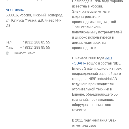
Новгороде в 1996 году, хорошо
известна в России.
АО «Эван»
Электрические котлы и
603016
,
Россия
,
Нижний Новгород
,
водонагреватели
ул. Юлиуса Фучика, д.8, литер И4-
производимые под маркой
И8
Эван стали очень
популярными у потребителей
и широко используются в
Тел.
+7 (831) 288 85 55
домах, квартирах, на
Факс
+7 (831) 288 85 55
производствах.
Показать сайт
С начала 2008 года
ЗАО
«ЭВАН»
вошло в состав NIBE
Energy System, одного из трех
подразделений европейского
концерна NIBE Industrial AB -
ведущего производителя
отопительной техники в
Европе, объединяющего 55
компаний, производящих
оборудование высокого
качества.
В 2011 году компания Эван
отметила свое