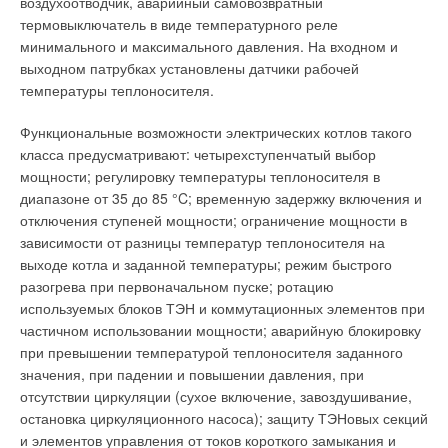
воздухоотводчик, аварийный самовозвратный
подаваться воздуха 68 м3/ч на одного человека.
термовыключатель в виде температурного реле
минимального и максимального давления. На входном и
Как количество углекислого газа в воздухе влияет на
выходном патрубках установлены датчики рабочей
человека
температуры теплоносителя.
Как же понять, что это влияние именно СO2, а не других
Функциональные возможности электрических котлов такого
ядовитых продуктов, образующихся в процессе
класса предусматривают: четырехступенчатый выбор
жизнедеятельности человека (в т.ч. ацетон, аммиак, амины,
мощности; регулировку температуры теплоносителя в
фенолы)? В Будапештском университете технологии и
диапазоне от 35 до 85 °C; временную задержку включения и
экономики разработали специальную методику,
отключения ступеней мощности; ограничение мощности в
позволяющую свести к минимуму уровень загрязнения
зависимости от разницы температур теплоносителя на
другими веществами. Подтвердилось, что виноват именно
выходе котла и заданной температуры; режим быстрого
СO2.
разогрева при первоначальном пуске; ротацию
используемых блоков ТЭН и коммутационных элементов при
В исследовании приняли участие молодые и здоровые люди,
частичном использовании мощности; аварийную блокировку
средний возраст которых составлял 21 год, и, несмотря на
при превышении температурой теплоносителя заданного
то, что эксперименты продолжались не дольше 140–210
значения, при падении и повышении давления, при
минут (концентрации доходили до 3000 ррm), чувствовали
отсутствии циркуляции (сухое включение, завоздушивание,
они себя откровенно неважно. Что же говорить о
остановка циркуляционного насоса); защиту ТЭНовых секций
сотрудниках, которые находятся в офисах по восемь-девять
и элементов управления от токов короткого замыкания и