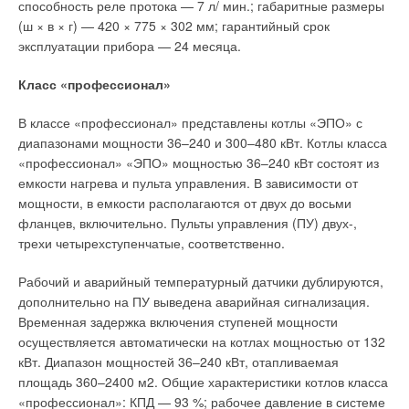
→
способность реле протока — 7 л/ мин.; габаритные размеры
Свежий воздух без компромиссов: новые приточно-
синдроме больного здания заговорили после того, как
вытяжные установки SHUFT UniMAX для квартиры и
(ш × в × г) — 420 × 775 × 302 мм; гарантийный срок
частного дома
появились дома с хорошей теплоизоляцией и наглухо
ЖУРНАЛ СОК ИЮНЬ 2026
эксплуатации прибора — 24 месяца.
закрытыми окнами, а также с низким уровнем вентиляции из-
→
Вентиляция жилых помещений
ЖУРНАЛ СОК ИЮНЬ 2026
за экономии электроэнергии. Конечно, причинами СБЗ могут
Класс «профессионал»
быть и выделения строительных и отделочных материалов,
вещества, которые выделяет человеческое тело, споры
В классе «профессионал» представлены котлы «ЭПО» с
плесени и т.д.
диапазонами мощности 36–240 и 300–480 кВт. Котлы класса
«профессионал» «ЭПО» мощностью 36–240 кВт состоят из
Если вентиляция в помещении работает плохо, то,
емкости нагрева и пульта управления. В зависимости от
Уведомления отключены
безусловно, концентрация этих веществ в помещении также
мощности, в емкости располагаются от двух до восьми
будет расти, но медленнее, чем СO2. Углекислый газ
Комментарии
фланцев, включительно. Пульты управления (ПУ) двух-,
выступает как тонкий индикатор — он говорит о том, что
трехи четырехступенчатые, соответственно.
вентиляция недостаточна, а значит, вырастет концентрация
В этой теме еще нет комментариев
и других загрязняющих веществ. Специалисты Мидлсекского
Рабочий и аварийный температурный датчики дублируются,
университета (Великобритания), проведя исследование с
дополнительно на ПУ выведена аварийная сигнализация.
участием 300 человек, вынесли вердикт: уровень СO2 в
Временная задержка включения ступеней мощности
Добавить комментарий
офисе не должен превышать 600–800 ррm (0,06–0,08 %).
осуществляется автоматически на котлах мощностью от 132
кВт. Диапазон мощностей 36–240 кВт, отапливаемая
Ваше имя *
Если он выше, то внимание снижается на 30 %. При
площадь 360–2400 м2. Общие характеристики котлов класса
концентрациях СO2 более 1500 ррm 79 % опрошенных
«профессионал»: КПД — 93 %; рабочее давление в системе