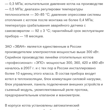
испытывали чувство усталости, а более 2000 ррm — две
— 0,3 МПа; испытательное давление котла на производстве
Ваш E-mail *
трети испытуемых не могли сосредоточиться. У 97 %
— 0,5 МПа; диапазон регулировки температуры
сотрудников, страдающих мигренью, она появлялась уже
теплоносителя — 30–85 °C; давление опрессовки системы
при уровне СO2 1000 ррm (0,1 %). Доктор Д.С. Робертсон,
отопления с котлом после монтажа не более 0,4 МПа;
Текст комментария
ученый из Великобритании, считает, что люди начинают
температура срабатывания аварийного датчика с
чувствовать ухудшение качества воздуха уже при
самовозвратом — 92 ± 3 °C; гарантийный срок эксплуатации
концентрации СO2 600 ррm, а не при 800, как говорилось в
прибора — 18 месяцев.
начале статьи.
ЗАО «ЭВАН» является единственным в России
Когда она становится еще выше, у отдельных людей
производителем электрокотлов мощностью выше 300 кВт.
появляется один или несколько классических симптомов
Серийное производство линейки отопительных котлов
отравления углекислотой — проблемы с дыханием,
«профессионал» «ЭПО» мощностью 300, 360, 420 и 480 кВт
учащенный пульс, головная боль, снижение слуха,
началось в 2007 г. и с тех пор в России инсталлировано
потливость, усталость, физиологические расстройства, и все
более 10 единиц этого класса. В состав прибора входит
они растут прямо пропорционально уровню СO2 (табл. 2,
котел в теплоизоляции, блок коммутации силовой нагрузки,
рис. 2). По другим данным, у 15–33 % людей эти симптомы
блок управления, панель подключения внешних устройств и
возникают при концентрации СO2 600–800 ррm, у 33–50 %
съемный модуль, укомплектованный реле протока,
— при 800– 1000 ррm, и 100 % будут испытывать их при
предохранительным клапаном и манометром.
концентрации 1500 ррm. Расчетная модель говорит, что для
того, чтобы поддерживать в помещении СO2 в пределах 600
В корпусе котла установлены автоматический
ррm, в него должно принудительной вентиляцией