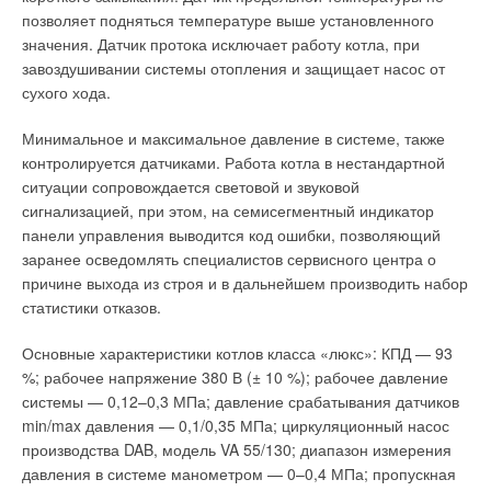
Уровень углекислого газа в таком «пакете» очень быстро
позволяет подняться температуре выше установленного
подробного технико-экономического обоснования.
нарастает. Есть здания, которые в специальной литературе
значения. Датчик протока исключает работу котла, при
называют больными, а люди, работающие там, испытывают
Использование теплоты котельных для комплексной
завоздушивании системы отопления и защищает насос от
синдром больного здания (СБЗ). У синдрома много
выработки охлажденной (7 °С) и горячей (70 °С) воды по
сухого хода.
проявлений: раздражение слизистых оболочек, сухой
сравнению с альтернативной системой, включающей
кашель, головная боль, снижение работоспособности,
Минимальное и максимальное давление в системе, также
парокомпрессионную холодильную машину и водогрейную
воспаление глаз, заложенность носа, сложности с
контролируется датчиками. Работа котла в нестандартной
установку со сжиганием органического топлива, дает
концентрацией внимания.
ситуации сопровождается световой и звуковой
существенную экономию топлива, которая достигает 0,015–
сигнализацией, при этом, на семисегментный индикатор
0,116 т.у.т./ ГДж вырабатываемого холода.
Эта проблема знакома жителям ЕЭС, США, Канады и многих
панели управления выводится код ошибки, позволяющий
других стран. Некоторые исследователи считают, что именно
заранее осведомлять специалистов сервисного центра о
углекислый газ — одна из главных причин развития СБЗ и
Читайте по теме:
причине выхода из строя и в дальнейшем производить набор
этот синдром появляется уже при его уровне свыше 800–
статистики отказов.
1000 ррm. Почему же решили, что виновник — углекислый
→
Об утилизации тепловых отходов
газ? Когда в офисном помещении его концентрация
ЖУРНАЛ СОК ИЮНЬ 2026
Основные характеристики котлов класса «люкс»: КПД — 93
→
Влияние стак‑эффекта на систему противодымной
опускалась ниже 800 ррm (0,08 %), то и симптомы СБЗ
%; рабочее напряжение 380 В (± 10 %); рабочее давление
вентиляции в многоэтажных жилых зданиях
становились слабее.
ЖУРНАЛ СОК ИЮНЬ 2026
системы — 0,12–0,3 МПа; давление срабатывания датчиков
→
Влияние параметров информационных потоков и типов
min/max давления — 0,1/0,35 МПа; циркуляционный насос
вычислительных нагрузок на энергоэффективность
Кроме того, уровень примесей, которые могли бы вызвать
систем обеспечения микроклимата центров обработки
производства DAB, модель VA 55/130; диапазон измерения
подобные симптомы, растет значительно медленнее, чем
данных
давления в системе манометром — 0–0,4 МПа; пропускная
ЖУРНАЛ СОК ИЮНЬ 2026
уровень СO2, поскольку люди постоянно выдыхают его. О