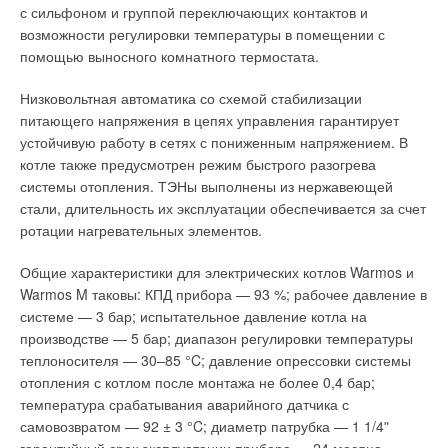
деминерализацию костей, а также структурные изменения в
с сильфоном и группой переключающих контактов и
продуктами сгорания после газового электрогенератора.
легких. Исследователи расценили эти заболевания как
возможности регулировки температуры в помещении с
адаптацию организма к хроническому воздействию СO2.
Эта вода используется в АБХМ для получения захоложенной
помощью выносного комнатного термостата.
Если ученые давали подопытным животным достаточно
воды для нужд установок кондиционирования воздуха. В
времени для восстановления (больше месяца), то эти
Низковольтная автоматика со схемой стабилизации
холодный период года получаемая горячая вода
признаки исчезали. Впрочем, исследователи сами говорят о
питающего напряжения в цепях управления гарантирует
направляется в систему отопления здания. Потребляемая
том, что нужны дальнейшие эксперименты, чтобы
устойчивую работу в сетях с пониженным напряжением. В
максимальная электрическая мощность АБХМ — 3,8 кВт,
установить, как повлияют на состояние млекопитающих
котле также предусмотрен режим быстрого разогрева
градирней — 30 кВт, уровень акустического шума градирни
более низкие концентрации углекислого газа и когда же
системы отопления. ТЭНы выполнены из нержавеющей
при максимальной скорости вентилятора — 64 дБ(А).
изменения в их организмах станут необратимыми.
стали, длительность их эксплуатации обеспечивается за счет
При вероятном использовании компрессионной холодильной
ротации нагревательных элементов.
Прочие эффекты и СБЗ
машины вместо АБХМ при соразмерных параметрах ее
Общие характеристики для электрических котлов Warmos и
максимальная электрическая мощность составила бы 140
Исследования ученых не ограничиваются ацидозом.
Warmos M таковы: КПД прибора — 93 %; рабочее давление в
кВт, уровень акустического шума при максимальной скорости
Обследование 344 сотрудников 86 офисов города Тайбэй
системе — 3 бар; испытательное давление котла на
— 70 дБ(А). При сменной работе в течение 12-ти часов в
(Тайвань) показало, что уже при уровне СO2 выше 800 ppm
производстве — 5 бар; диапазон регулировки температуры
сутки ежегодный экономический эффект от снижения
(0,08 %) у них отмечался рост маркеров окислительного
теплоносителя — 30–85 °C; давление опрессовки системы
потребляемой электрической энергии составляет 840 тыс.
стресса, например, 8-OHdG (8-гидрокси2-де-зокси-
отопления с котлом после монтажа не более 0,4 бар;
руб. при стоимости электроэнергии 3,6 руб/кВт⋅ч.
гуанозина), определяемого в моче. Содержание маркеров
температура срабатывания аварийного датчика с
тем выше, чем дольше человек находится в душном
На втором объекте — бизнес-центр в переулке Холодный, д.
самовозвратом — 92 ± 3 °C; диаметр патрубка — 1 1/4ʺ
помещении.