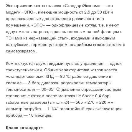
позже.
АБХМ с одноступенчатой регенерацией раствора. В АБХМ
Электрические котлы класса «СтандартЭконом» — это
широко используется внутренняя регенерация теплоты. В
модели «ЭПО», имеющие мощность от 2,5 до 30 кВт и
Что такое ацидоз и чем он плох
теплообменниках имеет место недорекуперация, что
предназначенные для отопления различного типа
приводит к потерям энергии. Значительное количество
помещений. «ЭПО» — однофланцевые котлы, т.е. имеют
В норме кислотность рН крови человека равна примерно 7,4.
теплоты отводится с охлаждающей водой при температуре
одну емкость нагрева, с расположенным на ней фланцем с
Наш организм настроен на эту цифру, она необходима для
на 5–10 °С выше температуры окружающей среды.
ТЭНами из нержавеющей стали, входными и выходным
работы всех ферментных и биологических систем
патрубками, терморегулятором, аварийным выключателем с
организма. Логично предположить, что даже небольшие
Согласно статистическим данным, наибольшие потери
самовозвратом.
постоянные изменения кислотности крови могут оказывать
имеют место в генераторе и абсорбере. При заданной
очень сильное воздействие на живое существо. Что
температуре охлаждающей воды ступенчатый процесс в
Комплектуется двумя видами пультов управления — однои
происходит при повышении концентрации СО2 в воздухе,
блоке абсорбер-испаритель позволяет увеличить степень
трехступенчатыми. Общие характеристики котлов класса
который попадает в организм?
насыщения раствора в абсорбере и повысить
«стандарт-эконом»: КПД — 93 %; рабочее давление в
производительность системы. Ступенчатый процесс в блоке
системе — 3 бар; диапазон регулировки температуры
Увеличивается парциальное давление СО2 в наших
генератор-конденсатор позволяет при заданной
теплоносителя — 30–85 °C; давление опрессовки системы
альвеолах, его растворимость в крови повышается, и
температуре греющего источника осуществить выпаривание
отопления с котлом после монтажа не более 0,4 бар;
образуется слабая угольная кислота (СО2 + Н2O → ←
раствора до более высокой концентрации и повысить
габаритные размеры (в × ш × ∅) — 565 × 270 × 220 мм;
Н2СО3), распадающаяся, в свою очередь, на Н+ и НССО3 –
производительность системы.
диаметр патрубка — 1 1/4ʺ гарантийный срок эксплуатации
. Кровь закисляется, что по-научному и называется
прибора — 18 месяцев.
ацидозом. Чем выше концентрация СО2 в воздухе, которым
В последнее время широкое распространение получили
мы постоянно дышим, тем ниже рН крови и тем более
АБХМ со ступенчатой регенерацией, в которых генератор
Класс «стандарт»
кислую реакцию она имеет (рис. 1).