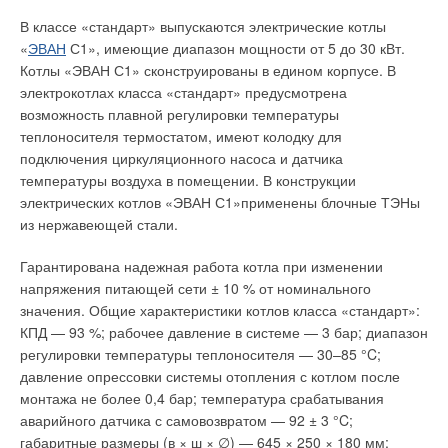
высокого давления объединен с топкой для
непосредственного сжигания газа или нефти. В подобных
В классе «стандарт» выпускаются электрические котлы
Минимальные физиологические последствия ацидоза —
холодильных машинах, в схему которых включен
«
ЭВАН
С1», имеющие диапазон мощности от 5 до 30 кВт.
перевозбуждение, учащенное сердцебиение и умеренное
нагреватель с целью получения горячей воды для горячего
Котлы «ЭВАН С1» сконструированы в едином корпусе. В
повышение давления. При более сильном ацидозе человек
водои теплоснабжения, пар холодильного агента,
электрокотлах класса «стандарт» предусмотрена
становится вялым, сонливым, ощущает беспокойство. Но все
выпаренный из раствора в генераторе высокого давления,
возможность плавной регулировки температуры
это происходит уже при концентрациях углекислого газа,
направляется одновременно в отдельный нагреватель и
теплоносителя термостатом, имеют колодку для
типичных для современных помещений, где много народа.
генератор низкого давления.
подключения циркуляционного насоса и датчика
Впрочем, когда человек надолго выходит на свежий воздух,
температуры воздуха в помещении. В конструкции
его состояние постепенно приходит в норму.
Теплота конденсации пара нагревает воду, а конденсат
электрических котлов «ЭВАН С1»применены блочные ТЭНы
сливается в генератор высокого давления. АБХМ с прямой
из нержавеющей стали.
А если всю жизнь дышать воздухом, в котором много
топкой могут работать с переключением подачи холодной
углекислого газа, ежедневно, по 20 ч и больше? При ацидозе
или горячей воды, с одновременной подачей холодной и
Гарантирована надежная работа котла при изменении
происходят биохимические изменения в организме, если же
горячей воды, с подачей только горячей воды. При
напряжения питающей сети ± 10 % от номинального
он хронический, то, видимо, они в какой-то момент могут
использовании машин с собственной топкой отпадает
значения. Общие характеристики котлов класса «стандарт»:
стать необратимыми. За постоянство концентрации ионов
необходимость в котельной. В АБХМ с двухступенчатой
КПД — 93 %; рабочее давление в системе — 3 бар; диапазон
водорода внутри организма отвечают его буферные
регенерацией раствора пары хладагента из генератора
регулировки температуры теплоносителя — 30–85 °C;
системы. В частности, большую роль здесь играют почки,
высокого давления используются для подогрева абсорбента
давление опрессовки системы отопления с котлом после
которые выводят избыток ненужных веществ. В организме
в генераторе низкого давления.
монтажа не более 0,4 бар; температура срабатывания
также есть неорганические буферы.
аварийного датчика с самовозвратом — 92 ± 3 °C;
Пары хладагента из генераторов высокого и низкого
габаритные размеры (в × ш × ∅) — 645 × 250 × 180 мм;