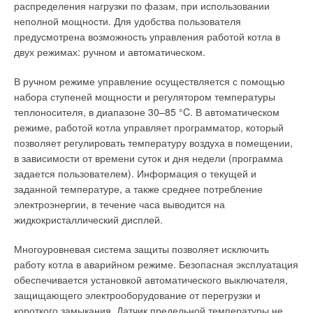
распределения нагрузки по фазам, при использовании
холодильной машины вместо АБХМ при соразмерных
неполной мощности. Для удобства пользователя
параметрах ее максимальная электрическая мощность
Ученые сделали вывод, что только повышенные
предусмотрена возможность управления работой котла в
составила бы 127 кВт, а уровень акустического шума при
концентрации СO2 учащали приступы астмы у детей. Кстати,
двух режимах: ручном и автоматическом.
максимальной скорости — 65 дБ(А).
респираторные инфекции и астма считаются основными
заболеваниями школьников. Если мы вспомним первичные
В ручном режиме управление осуществляется с помощью
При сменной работе в течение 12-ти часов в сутки
признаки ацидоза, то поймем, почему вялые и сонливые
набора ступеней мощности и регулятором температуры
ежегодный экономический эффект от снижения
школьники плохо воспринимают новый материал. Проблема
теплоносителя, в диапазоне 30–85 °C. В автоматическом
потребляемой электрической энергии составляет 864 тыс.
повышенного уровня СO2 характерна и для детских садов,
режиме, работой котла управляет программатор, который
руб. при стоимости электроэнергии 3,6 руб/кВт⋅ч. В расчетах
причем особенно для спален.
позволяет регулировать температуру воздуха в помещении,
принимается период эксплуатации холодильных машин с
в зависимости от времени суток и дня недели (программа
апреля по сентябрь. Использование АБХМ для
К счастью, у школьников каждые 45 минут бывает перемена,
задается пользователем). Информация о текущей и
кондиционирования и теплоснабжения дает возможность
на время которой их выгоняют из класса, а тихий час с
заданной температуре, а также среднее потребление
осуществить их круглогодичную загрузку, упростить системы
закрытыми окнами помещения — не очень длинный. Куда же
электроэнергии, в течение часа выводится на
холодои теплоснабжения, создать экономичные безопасные
деться взрослым? Во многих учреждениях очень плохо
жидкокристаллический дисплей.
и малошумные установки.
работает принудительная вентиляция — именно здесь
причина зашкаливания СO2. Пластиковые окна хорошо
Многоуровневая система защиты позволяет исключить
Целесообразность применения АБХМ полностью
изолируют тепло и звук, однако начисто лишают помещение
работу котла в аварийном режиме. Безопасная эксплуатация
обоснована только при использовании сбросной теплоты
естественной вентиляции, превращая его в большой
обеспечивается установкой автоматического выключателя,
(например, горячей воды). АБХМ совместно с
целлофановый пакет.
защищающего электрооборудование от перегрузки и
существующим котлом из-за невысокого холодильного
короткого замыкания. Датчик предельной температуры не
коэффициента (0,7–0,8) следует применять только после