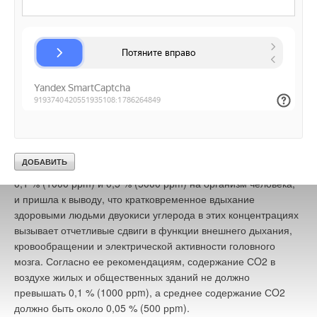
отсутствуют.
За последние несколько десятилетий практически не
появлялись и российские исследования на эту тему. Между
тем отдельные замеры в офисах Москвы показали, что в
некоторых из них уровень СO2 — 2000 ррm и выше. В 1960-х
годах О.В. Елисеева в своей диссертации провела
детальные исследования по обоснованию ПДК СO2 в
воздухе жилых и общественных зданий.
Она проверила, как влияет углекислый газ в концентрациях
0,1 % (1000 ррm) и 0,5 % (5000 ррm) на организм человека,
и пришла к выводу, что кратковременное вдыхание
здоровыми людьми двуокиси углерода в этих концентрациях
вызывает отчетливые сдвиги в функции внешнего дыхания,
кровообращении и электрической активности головного
мозга. Согласно ее рекомендациям, содержание СO2 в
воздухе жилых и общественных зданий не должно
превышать 0,1 % (1000 ррm), а среднее содержание СO2
должно быть около 0,05 % (500 ррm).