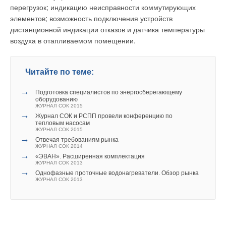
часов ежедневно многие месяцы и годы.
перегрузок; индикацию неисправности коммутирующих
элементов; возможность подключения устройств
Сотрудники Национальной лаборатории Лоренса Беркли
дистанционной индикации отказов и датчика температуры
(США) в начале 2010 г. пытались понять, как углекислый газ
воздуха в отапливаемом помещении.
в концентрациях 550/1000/2500 ррm влияет на умственную
деятельность и здоровье человека. Методика эксперимента
была аналогична той, которую использовали венгерские
Читайте по теме:
ученые, однако добровольцы, участвующие в данном
эксперименте, находились при заданных уровнях СO2
→
Подготовка специалистов по энергосберегающему
ежедневно по восемь часов в течение трех месяцев.
оборудованию
ЖУРНАЛ СОК 2015
→
Журнал СОК и РСПП провели конференцию по
Полученные данные пока обрабатываются, но оптимизм
тепловым насосам
ЖУРНАЛ СОК 2015
внушает тот факт, что наконец-то появился четкий стандарт
→
Отвечая требованиям рынка
эксперимента. Еще один важный момент: сегодня уровень
ЖУРНАЛ СОК 2014
концентрации СO2 в помещении служит основным
→
«ЭВАН». Расширенная комплектация
ЖУРНАЛ СОК 2013
показателем качества воздуха. Он выступает как
→
Однофазные проточные водонагреватели. Обзор рынка
газиндикатор, по которому можно судить не только о других
ЖУРНАЛ СОК 2013
загрязнителях, но и о том, насколько хорошо работает
вентиляционная система в здании.
Исследования в школьном классе показали, что если в