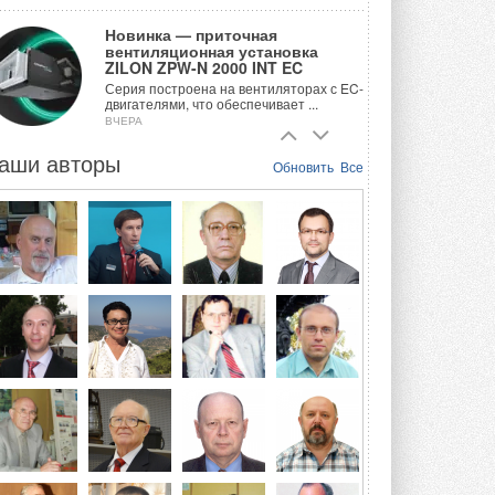
Новинка — приточная
вентиляционная установка
ZILON ZPW-N 2000 INT EC
Серия построена на вентиляторах с EC-
двигателями, что обеспечивает ...
ВЧЕРА
аши авторы
Учёные ЮУрГУ создали
Обновить
Все
каскадную установку,
объединяющую солнечную и
геотермальную энергию
Природосберегающие технологии ...
ВЧЕРА
Для Арктики создали
технологию защиты
ветрогенераторов от аварий
Разработка учитывает влияние
мерзлоты, обледенения и снеговых ...
ВЧЕРА
Гибридный тепловой насос PV/T
с одним общим испарителем
Исследователи предложили
конструкцию двухисточникового ...