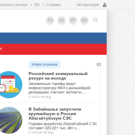
ыберите регион
EN
Справка
Авторизация
TG
VK
RT
MX
Т
EN
Новости рынка
Российский коммунальный
ресурс на исходе
Заниженные тарифы ведут
инфраструктуру ЖКХ к дальнейшей
деградации, считают эксперты ...
2 ЧАСА НАЗАД
В Забайкалье запустили
крупнейшую в России
Абагайтуйскую СЭС
Годовая выработка Абагайтуйской СЭС
составит 223 221 тыс. кВт-ч ...
5 ЧАСОВ НАЗАД