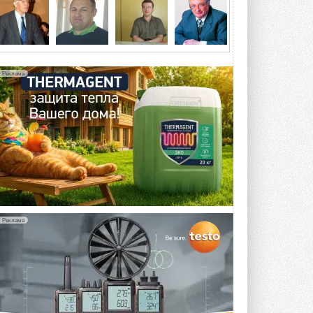
5 АВГУСТА 2026
21-й ежегодный форум
«ЦОД-2026»
Мероприятие пройдет 2-3 сентября в
отеле Radisson Slavyanskaya. Форум
Реклама
посетит более двух тысяч участников ...
5 АВГУСТА 2026
Китайская Shenling представила
линейку тепловых насосов
«воздух-вода» на R290
Серия ThermaX R290 All-In-One
включает три модели ...
4 АВГУСТА 2026
Тепловые насосы в связке с
солнечной генерацией и
Реклама
накопителем снижают
потребление на 60%
Исследователи из Италии установили ...
4 АВГУСТА 2026
«РУСКЛИМАТ Fest 2026» в Уфе
собрал свыше 700 профи
климатической отрасли