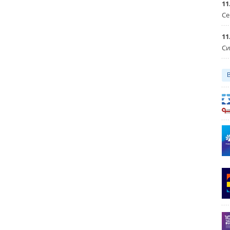
11
Се
11
Си