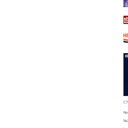
СТ
№4
№2