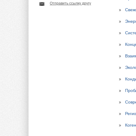
Отправить ссылку другу
Свеж
Энер
Сист
Конц
Взаи
Экол
Конд
Проб
Совр
Реги
Коге