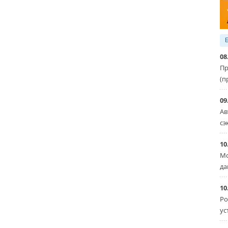
08
Пр
(п
09
Ав
сэ
10
Мо
да
10
Ро
ус