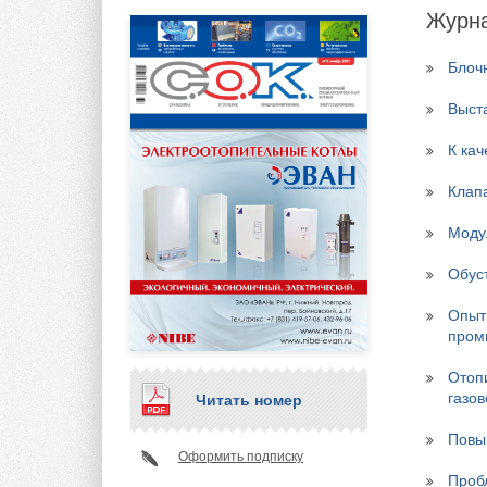
Журна
Блоч
Выст
К ка
Клап
Моду
Обус
Опыт
пром
Отоп
газов
Читать номер
Повы
Оформить подписку
Проб