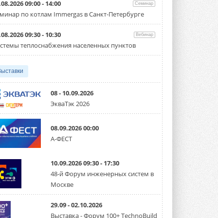
партнёрство за Уралом
.08.2026 09:00 - 14:00
Семинар
Президент Омского землячества в
минар по котлам Immergas в Санкт-Петербурге
Москве Михаил Тимошенко посетил
Омск с трёхдневным рабочим визитом ...
31 ИЮЛЯ 2026
.08.2026 09:30 - 10:30
Вебинар
стемы теплоснабжения населенных пунктов
Carrier модернизирует
флагманский чиллер AquaEdge
19XR
Выставки
Чиллер получил новую версию,
работающую на хладагенте R1234ze ...
31 ИЮЛЯ 2026
08 - 10.09.2026
ЭкваТэк 2026
Mitsubishi расширяет
направление систем
охлаждения для ЦОД
08.09.2026 00:00
Mitsubishi Electric создаёт в США новую
компанию MEHITS US Inc. ...
А-ФЕСТ
31 ИЮЛЯ 2026
10.09.2026 09:30 - 17:30
США запретили использование
иностранных инверторов
48-й Форум инженерных систем в
28 июля 2026 года Федеральная
Москве
комиссия по связи США (FCC) обновила
свой специальный перечень Covered ...
31 ИЮЛЯ 2026
29.09 - 02.10.2026
Выставка - Форум 100+ TechnoBuild