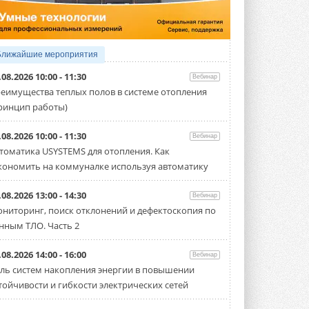
Организатором выступил торгово-
производственный холдинг ...
3 АВГУСТА 2026
«Датарк» испытал модульный
Ближайшие мероприятия
ЦОД с плотностью 54 кВт на
стойку
.08.2026 10:00 - 11:30
Вебинар
Испытания прошли на собственной
еимущества теплых полов в системе отопления
производственной площадке и были ...
ринцип работы)
3 АВГУСТА 2026
Samsung выпускает VRF-
.08.2026 10:00 - 11:30
Вебинар
систему DVM на R32
томатика USYSTEMS для отопления. Как
Линейка включает семь типоразмеров
кономить на коммуналке используя автоматику
производительностью от 22,4 до 56 кВт.
Суммарная длина трубопроводов ...
3 АВГУСТА 2026
.08.2026 13:00 - 14:30
Вебинар
ниторинг, поиск отклонений и дефектоскопия по
«СиСофт Девелопмент» подвел
нным ТЛО. Часть 2
итоги конкурса студенческих
проектов «ТИМ-лидеры 2026»
Новый сезон конкурса «ТИМ-лидеры»
.08.2026 14:00 - 16:00
Вебинар
стартует уже в сентябре 2026 года ...
ль систем накопления энергии в повышении
3 АВГУСТА 2026
тойчивости и гибкости электрических сетей
«Русклимат» укрепляет