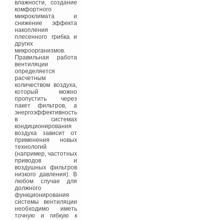
горнолыжный костюм
влажности, создание
— защищает
комфортного
ограждающие
микроклимата и
конструкции от
снижение эффекта
воздействия
накопления
неблагоприятных
плесенного грибка и
факторов внешней
других
среды и хорошо
микроорганизмов.
удерживает тепло
Правильная работа
внутри здания. Эту
вентиляции
технологию с успехом
определяется
применяют не только
расчетным
для спортивных
количеством воздуха,
сооружений и
который можно
офисных зданий, но
пропустить через
даже для частных
пакет фильтров, а
домов и коттеджей».
энергоэффективность
в системах
Одним из сложнейших
кондиционирования
объектов стала
воздуха зависит от
Большая ледовая
применения новых
арена с гигантским
технологий
каплевидным куполом
(например, частотных
общей площадью 7000
приводов и
м2, монтаж которого
воздушных фильтров
ведется в настоящее
низкого давления). В
время. Для его
любом случае для
утепления
должного
применялись
функционирования
высокоэффективные
системы вентиляции
теплоизоляционные
необходимо иметь
материалы
точную и гибкую к