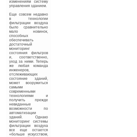
(негорючие
изменениям систему
минераловатные
управления зданием.
плиты «Технолайт
Оптима»), а
Еще совсем недавно
стеклопакеты
в технологии
создавались с
фильтрации воздуха
применением
было сравнительно
специальных стекол:
мало новинок,
верхнее обеспечивает
способных
теплосбережение и
обеспечивать
защиту от солнца,
достаточный
нижнее —
мониторинг
безопасность
состояния фильтров
зрителей.
и, соответственно,
уход за ними. Теперь
Не только Олимпиада
же любая команда
Сколь бы ни была
инженеров,
важна для страны
отслеживающих
грядущая Олимпиада,
состояние зданий,
но было бы
может вооружиться
неправильно
самыми
ограничивать
современными
применение
технологиями и
энергоэффективных
получить прежде
технологий только
невиданные
спортивными
возможности по
объектами в Сочи. В
автоматизации
Казани к XXVII-й
зданий. Однако
Всемирной летней
мониторинг системы
Универсиаде, которая
фильтрации воздуха
пройдет в 2013 г.,
все еще остается
возводят Деревню
«больше искусством,