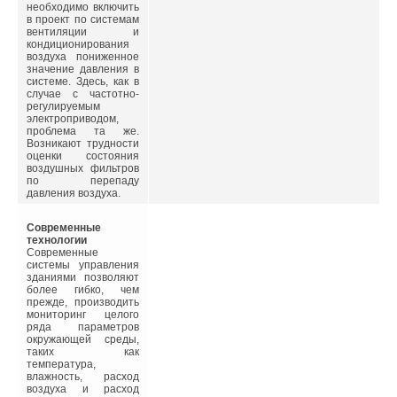
учета их потребления.
необходимо включить
По словам Дмитрия
в проект по системам
Чернышенко, «…
вентиляции и
впервые в истории
Читайте по теме:
кондиционирования
нашей страны
воздуха пониженное
огромная территория,
значение давления в
→
порядка 800 гектар,
Домашний Spa-салон: путь к личному балансу в ванной
системе. Здесь, как в
которую занимает
комнате
случае с частотно-
Олимпийский парк,
ЖУРНАЛ СОК ДЕКАБРЬ 2013
регулируемым
будет управляться из
→
электроприводом,
Сифонная система водоотвода Geberit Pluvia
единого центра с
проблема та же.
ЖУРНАЛ СОК ДЕКАБРЬ 2013
применением
Возникают трудности
→
Пресс-система Geberit Mapress: проверено временем
современной
оценки состояния
ЖУРНАЛ СОК НОЯБРЬ 2013
интеллектуальной
воздушных фильтров
→
системы, что позволит
Дигитализация ванной комнаты - шаг в будущее
по перепаду
эффективно
ЖУРНАЛ СОК ОКТЯБРЬ 2013
давления воздуха.
использовать
→
Продукция Geberit против шума
электричество, тепло
ЖУРНАЛ СОК ОКТЯБРЬ 2013
и воду и
Cовременные
оптимизировать
технологии
затраты. В проекты
Современные
ряда олимпийских
системы управления
объектов заложены
зданиями позволяют
технологии сбора
более гибко, чем
дождевой воды,
прежде, производить
использования
мониторинг целого
температуры почвы
ряда параметров
Уведомления отключены
для подогрева воздуха
окружающей среды,
в системах
таких как
Комментарии
вентиляции и
температура,
кондиционирования».
влажность, расход
воздуха и расход