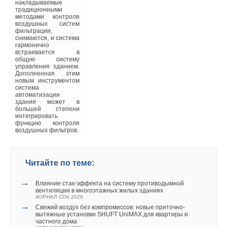
установлены окна на
накладываемые
основе профиля
традиционными
Proplex-Premium с
методами контроля
повышенными
воздушных систем
теплосберегающими
фильтрации,
характеристиками», —
снимаются, и система
рассказывает Лев
гармонично
Минуллин, директор
встраивается в
по маркетингу и
общую систему
продажам компании
управления зданием.
Proplex, первого
Дополненная этим
российского
новым инструментом
разработчика и
система
крупнейшего
автоматизации
производителя
здания может в
оконных ПВХ-систем
большей степени
по австрийским
интегрировать
технологиям.
функцию контроля
воздушных фильтров.
И если в довольно
мягких климатических
условиях
Краснодарского края
Читайте по теме:
энергоэффективные
конструкции признаны
весьма полезными для
→
Влияние стак‑эффекта на систему противодымной
сокращения затрат на
вентиляции в многоэтажных жилых зданиях
отопление
ЖУРНАЛ СОК 2026
спортивных объектов,
→
Свежий воздух без компромиссов: новые приточно-
то что же говорить о
вытяжные установки SHUFT UniMAX для квартиры и
более северных
частного дома
регионах! Как