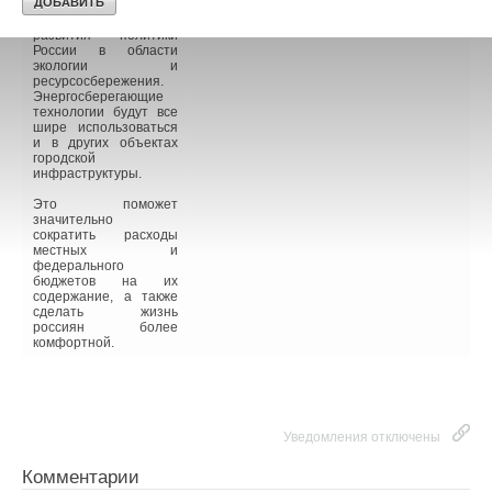
данные объекты, но и
станет стимулом
развития политики
России в области
экологии и
ресурсосбережения.
Энергосберегающие
технологии будут все
шире использоваться
и в других объектах
городской
инфраструктуры.
Это поможет
значительно
сократить расходы
местных и
федерального
бюджетов на их
содержание, а также
сделать жизнь
россиян более
комфортной.
Уведомления отключены
Комментарии