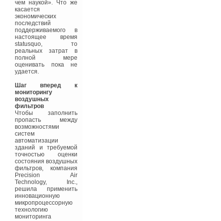
Универсиады — это
чем наукой». Что же
студенческий кампус с
касается
жилыми и нежилыми
экономических
зданиями,
последствий
церемониальной
поддерживаемого в
площадью и зелеными
настоящее время
зонами. В нежилой
statusquo, то
части Деревни
реальных затрат в
строятся Дворец
полной мере
водных видов спорта,
оценивать пока не
Центр волейбола,
удается.
Академия тенниса,
Дворец единоборств и
Шаг вперед к
другие спортивные
мониторингу
объекты. При
воздушных
возведении
фильтров
спортивных и жилых
Чтобы заполнить
объектов для
пропасть между
Всемирной
возможностями
Универсиады в Казани
систем
также используют
автоматизации
накопленный опыт в
зданий и требуемой
энергоэффективности
точностью оценки
и экономии ресурсов.
состояния воздушных
Новые технологии
фильтров, компания
применяются при
Precision Air
установке
Technology, Inc.,
воздухообменных
решила применить
систем и конструкций,
инновационную
внутреннего и
микропроцессорную
внешнего освещения.
технологию
Такие решения
мониторинга