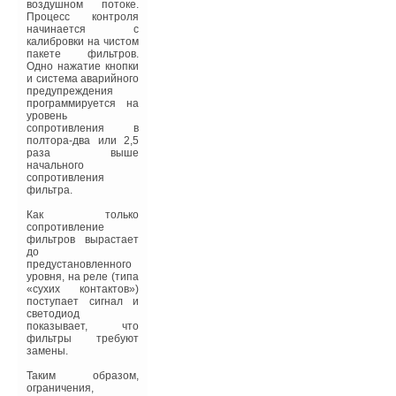
помогают и
воздушном потоке.
современные
Процесс контроля
энергоффективные
начинается с
окна, которые
калибровки на чистом
сокращают потери
пакете фильтров.
тепла на 15–20 %. Это
Одно нажатие кнопки
очень весомая
и система аварийного
экономия, так как
предупреждения
спортивные
программируется на
сооружения
уровень
отличаются большими
сопротивления в
площадями
полтора-два или 2,5
остекления, а потому
раза выше
теплопотери в них
начального
весьма велики.
сопротивления
фильтра.
«Современные тепло-
сберегающие окна
Как только
сделают олимпийские
сопротивление
объекты по-
фильтров вырастает
настоящему
до
“зелеными”. Похожие
предустановленного
проекты реализованы
уровня, на реле (типа
нашими партнерами в
«сухих контактов»)
Саратове и Кирове.
поступает сигнал и
Там оконные системы
светодиод
помогли на 40
показывает, что
процентов сократить
фильтры требуют
потери тепла.
замены.
Например, в кировском
ледовом дворце
Таким образом,
“Олимп-Арена” были
ограничения,