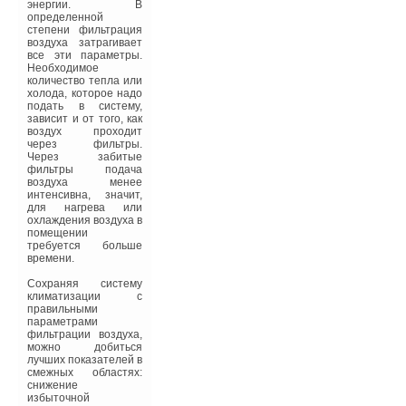
И, конечно, при
энергии. В
В этой теме еще нет комментариев
возведении
определенной
спортивных объектов
степени фильтрация
никак нельзя было
воздуха затрагивает
обойтись без
все эти параметры.
инновационных
Необходимое
Добавить комментарий
технологий
количество тепла или
строительства.
холода, которое надо
Ваше имя *
подать в систему,
«Энергосберегающие
зависит и от того, как
технологии,
воздух проходит
применяемые сейчас
через фильтры.
при строительстве
Через забитые
Ваш E-mail *
спортивных объектов,
фильтры подача
помогут в дальнейшем
воздуха менее
снизить расходы на их
интенсивна, значит,
содержание и
для нагрева или
отопление, — говорит
охлаждения воздуха в
Владимир Солдатов,
Текст комментария
помещении
главный инженер ПСК
требуется больше
“Солнечный Дом”. —
времени.
Например, широко
используется
Сохраняя систему
технология
климатизации с
вентилируемого
правильными
фасада, благодаря
параметрами
которой из утеплителя
фильтрации воздуха,
выводится влага и он
можно добиться
эффективнее
лучших показателей в
выполняет свои
смежных областях:
функции. Такой фасад
снижение
работает как
избыточной