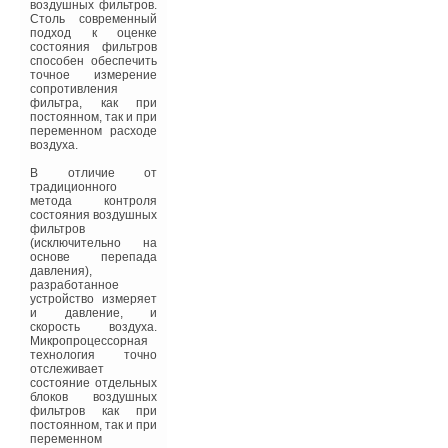
позволят сэкономить
воздушных фильтров.
средства городского
Столь современный
бюджета, выделяемые
подход к оценке
на содержание
состояния фильтров
спортивных объектов.
способен обеспечить
точное измерение
«Передовые
сопротивления
энергосберегающие
фильтра, как при
технологии,
постоянном, так и при
использующиеся в
переменном расходе
настоящее время при
воздуха.
возведении объектов
Универсиады в
В отличие от
Казани, впоследствии
традиционного
могут быть применены
метода контроля
во всем городском
состояния воздушных
хозяйстве, — отметил
фильтров
Ильсур Метшин, мэр
(исключительно на
столицы Татарстана.
основе перепада
— Например,
давления),
светодиодное
разработанное
наружное освещение
устройство измеряет
планируется в
и давление, и
дальнейшем
скорость воздуха.
использовать не
Микропроцессорная
только на спорт-
технология точно
объектах, но и на
отслеживает
городских улицах».
состояние отдельных
блоков воздушных
Снизить
фильтров как при
энергозатраты
постоянном, так и при
спортивных объектов
переменном