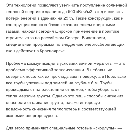
Эти технологии позволяют увеличить поступление солнечной
Энергия пара из отбора паровой турбины либо
тепловой энергии в зданиях до 500 кВт⋅ч/м2 в год и снизить
накапливается в тепловом аккумуляторе, либо отдается
потери энергии в зданиях на 25 %. Такие конструкции, как и
теплофикационному потребителю. При повышении нагрузки
конструкции оконных блоков с заполнением инертными
включается система промежуточного охлаждения воздуха в
газами, находят сегодня широкое применение в практике
компрессоре ГТУ, тем самым повышается ее мощность;
строительства на российском Севере. В частности,
затем снижается расход отбираемого из турбины пара,
специальная программа по внедрению энергосберегающих
повышая мощность паровой турбины.
окон действует в Красноярске.
Для корректной оценки показателей энергоэффективности
Проблема коммуникаций в условиях вечной мерзлоты — это
когенерационных установок может быть использована
проблема эффективной теплоизоляции. В небольших
расчетная методика (из ряда балансовых выражений),
северных поселках их прокладывают поверху, а в Норильске
учитывающая (при некоторых допущениях) структуру
все трубы уложены под землей на глубине 6 м. Трубы
энергобаланса и соотношения используемых
прокладывают на расстоянии от домов, чтобы уберечь от
теплоперепадов в комбинированном цикле на генерацию
тепла мерзлые грунты. Однако это лишь способы снижения
электрической и тепловой энергии.
опасности оттаивания грунта, нас же интересует
возможность снижения теплопотерь и соответствующей
Проверка, выполненная авторами [4], некоторых
экономии энергоресурсов.
показателей когенерационной установки (на базе ГПУ PG
1250 B) показала, что по паспортным данным фирмы Wilson
Для этого применяют специальные готовые «скорлупы» —
при работе КГУ без утилизации теплоты удельный расход