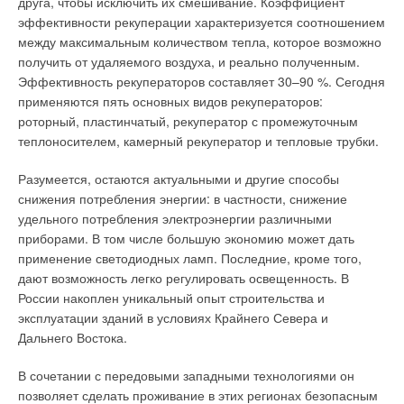
друга, чтобы исключить их смешивание. Коэффициент
Асеев С.Н., Курунов Ю.С. Повышение эффективности работы ГТУ-
ТЭЦ в условиях переменных нагрузок // Энергосбережение в
эффективности рекуперации характеризуется соотношением
городском хозяйстве. Мат. III-й росс. науч.-техн. конф., 24–
25.04.2001. — Ульяновск: УлГТУ, 2001.
между максимальным количеством тепла, которое возможно
Лешкович В.В., Николаев Н.Н., Николаев Ю.Н. Особенности оценки
получить от удаляемого воздуха, и реально полученным.
показателей энергоэффективности когенерационных установок //
Энергосбережение, №7/2007.
Эффективность рекуператоров составляет 30–90 %. Сегодня
Справочник энергетика / Под ред. Чохонелидзе А.Н. — М.: Колос,
применяются пять основных видов рекуператоров:
2006.
роторный, пластинчатый, рекуператор с промежуточным
теплоносителем, камерный рекуператор и тепловые трубки.
Читайте по теме:
Разумеется, остаются актуальными и другие способы
→
Об утилизации тепловых отходов
снижения потребления энергии: в частности, снижение
ЖУРНАЛ СОК ИЮНЬ 2026
→
удельного потребления электроэнергии различными
Разработка и оценка мероприятий по повышению
энергоэффективности на примере общественного
приборами. В том числе большую экономию может дать
здания в г. Екатеринбург
применение светодиодных ламп. Последние, кроме того,
ЖУРНАЛ СОК АПРЕЛЬ 2026
→
Алгоритм расчёта когенерационной установки на базе
дают возможность легко регулировать освещенность. В
паровой поршневой машины
России накоплен уникальный опыт строительства и
ЖУРНАЛ СОК АПРЕЛЬ 2026
→
эксплуатации зданий в условиях Крайнего Севера и
Особенности теплоэнергетической инфраструктуры
города Ташкента
Дальнего Востока.
ЖУРНАЛ СОК ЯНВАРЬ 2026
→
Проблема обледенения лопастей ВЭУ и методы борьбы
ЖУРНАЛ СОК ЯНВАРЬ 2026
В сочетании с передовыми западными технологиями он
позволяет сделать проживание в этих регионах безопасным