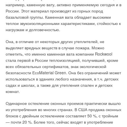
например, каменную вату, активно применяемую сегодня и в
Перспективным является использование паровых турбин при
России. Этот материал производят из горных пород
модернизации существующих котельных средней и большой
базальтовой группы. Каменная вата обладает высокими
производительности, оснащенных паровыми котлами с
теплои звукоизоляционными характеристиками, стойкостью к
нагрузкой на отопление и горячее водоснабжение, с целью
нагрузкам и долговечностью.
производства электроэнергии путем реализации принципа
когенерации.
Она, в отличие от некоторых других утеплителей, не
выделяет вредных веществ в случае пожара. Можно
Производство электроэнергии в данном случае связано с
отметить, что именно каменная вата компании Rockwool
незначительными эксплуатационными затратами, что
стала первой в России теплоизоляцией, получившей, кроме
обуславливает низкую себестоимость вырабатываемой
всех обязательных сертификатов, знак экологической
электроэнергии. При этом котельные могут работать на
безопасности ЕсоMaterial Green. Она без ограничений может
любом виде топлива: газ, мазут, уголь. Микротурбина —
использоваться в зданиях любого назначения, в т.ч. детских
высокоскоростная газовая турбина, в камере сгорания
садах и школах, а также для утепления спален и детских
которой сжигается газ или жидкое топливо. На базе
комнат.
микротурбин целесообразно комплектовать мини-ТЭС
мощностью от 10 до 2000 кВт с глубоким диапазоном
Одинарное остекление оконных проемов практически вышло
регулирования нагрузки (от 0 до 100 % номинальной
из употребления во многих странах. В США продажа оконных
величины).
блоков с двойным остеклением составляет 50 %, с тройным
— почти 20 %. Более того, сейчас входят в употребление
При выборе генерирующего оборудования для автономной