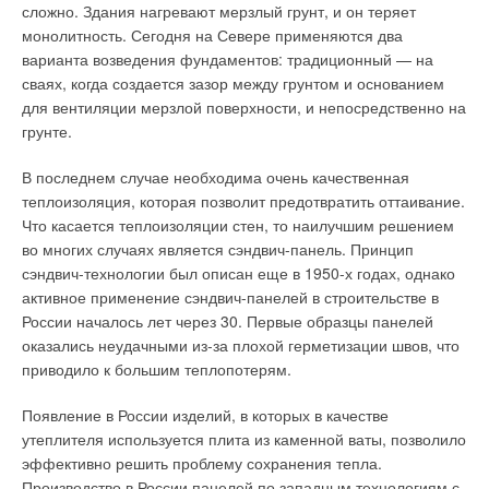
сложно. Здания нагревают мерзлый грунт, и он теряет
установки модели TA-100 RCHP входят: турбогенератор (как
монолитность. Сегодня на Севере применяются два
агрегат, в котором объединены в единое целое
варианта возведения фундаментов: традиционный — на
турбокомпрессор с высокоскоростным электрогенератором),
сваях, когда создается зазор между грунтом и основанием
камера сгорания, рекуператор, система утилизации теплоты
для вентиляции мерзлой поверхности, и непосредственно на
с котлом-утилизатором (КУ), другие системы и устройства.
грунте.
Парогазовые установки (в самом экономичном и
В последнем случае необходима очень качественная
классическом варианте схемы) состоят из двух блоков:
теплоизоляция, которая позволит предотвратить оттаивание.
газотурбинной (ГТУ) и паросиловой (ПС) установок. В
Что касается теплоизоляции стен, то наилучшим решением
первом, газотурбинном, цикле КПД редко превышает 38 %.
во многих случаях является сэндвич-панель. Принцип
Отработавшие в ГТУ, но все еще сохраняющие высокую
сэндвич-технологии был описан еще в 1950-х годах, однако
температуру продукты сгорания поступают в т.н. «котел-
активное применение сэндвич-панелей в строительстве в
утилизатор». Там они нагревают пар до температуры 500 °C
России началось лет через 30. Первые образцы панелей
и давления 8 МПа, достаточных для работы паровой
оказались неудачными из-за плохой герметизации швов, что
турбины.
приводило к большим теплопотерям.
Во втором, паросиловом, цикле используется еще около 20
Появление в России изделий, в которых в качестве
% энергии сгоревшего топлива. В сумме электрический КПД
утеплителя используется плита из каменной ваты, позволило
всей установки оказывается около 58 %. Существуют и
эффективно решить проблему сохранения тепла.
некоторые другие типы комбинированных парогазовых
Производство в России панелей по западным технологиям с