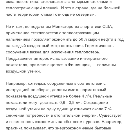
окна нового типа: стеклопакеты с четырьмя стеклами и
мини-ТЭС обычно приходится сталкиваться со многими
теплоотражающей пленкой. И это в стране, где на большей
противоречивыми требованиями [2]. Одним из таких
части территории климат отнюдь не северный.
требований являются значения минимальной и
максимальной электрической нагрузки на объекте. Это
Но и там, по подсчетам Министерства энергетики США,
требование определяет максимальную единичную мощность
применение стеклопакетов с теплоотражающим
и количество агрегатов.
напылением позволяет экономить до 50 л сырой нефти в год
на каждый квадратный метр остекления. Герметичность
К примеру, если максимальная нагрузка составляет 500 кВт,
сооружения важна для исключения теплопотерь.
а минимальная в ночное время суток — 30 кВт, то довольно
Представляет интерес использование интегрального
сложно подобрать генераторную установку на основе
показателя, применяющегося в Финляндии, — величины
газопоршневых агрегатов (ГПА), продолжительная
воздушной утечки.
минимальная мощность которых должна быть не менее 45–
50 % от номинальной, т.е. при единичной мощности одного
Например, коттеджи, сооруженные в соответствии с
ГПА не более 60–70 кВт количество однотипных агрегатов
инструкцией по сборке, должны иметь нормативный
составит не менее 9–10 штук.
показатель воздушной утечки не более 4 л/ч. Реальные
показатели могут достигать 0,6– 0,8 л/ч. Сокращение
У микротурбинной установки (МТУ) при работе в тепловом
воздушной утечки на одну единицу означает около 7 %
режиме минимальная продолжительная электрическая
снижения потребности в отопительной энергии. Существует
нагрузка может быть 0 кВт (режим холостого хода). Другая
и возможность сэкономить на «бытовом» уровне. Например,
проблема связана с единичным набросом нагрузки в один
практика показывает, что энергоэкономичные бытовые
прием. Большинство производителей ГПА рекомендуют