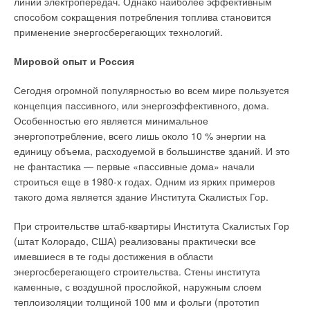
линий электропередач. Однако наиболее эффективным
системы утилизации теплоты и системы контроля и
способом сокращения потребления топлива становится
управления. Когенерационные системы, как правило,
применение энергосберегающих технологий.
классифицируются по типу первичного двигателя и
генератора, а также по виду потребляемого топлива. В
Мировой опыт и Россия
зависимости от существующих требований роль первичного
двигателя в КГУ могут выполнять поршневой двигатель,
Сегодня огромной популярностью во всем мире пользуется
паровая турбина, газовая турбина, парогазовая установка,
концепция пассивного, или энергоэффективного, дома.
микротурбина.
Особенностью его является минимальное
энергопотребление, всего лишь около 10 % энергии на
При выборе первичного двигателя и в целом КГУ обращают
единицу объема, расходуемой в большинстве зданий. И это
внимание на несколько факторов: какое топливо будет
не фантастика — первые «пассивные дома» начали
использовать установка (по простоте подвода его к
строиться еще в 1980-х годах. Одним из ярких примеров
когенератору), какая мощность необходима, какое
такого дома является здание Института Скалистых Гор.
количество электроэнергии и теплоты необходимо
произвести. У каждого типа двигателя имеются свои
При строительстве штаб-квартиры Института Скалистых Гор
особенности, которые влияют на конечный выбор всей
(штат Колорадо, США) реализованы практически все
когенерационной установки (станции).
имевшиеся в те годы достижения в области
энергосберегающего строительства. Стены института
Поршневой двигатель — это двигатель внутреннего сгорания
каменные, с воздушной прослойкой, наружным слоем
(ДВС), и он вырабатывает мощность за счет преобразования
теплоизоляции толщиной 100 мм и фольги (прототип
химической энергии топлива в теплоту (при сгорании