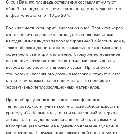
Green Balance площадь остекления составляет 40 % от
составе когенерационных систем суммарная эффективность
общей площади, в то время как в стандартном здании эта
паровой турбины может достигать 84 % (в зависимости от
цифра колеблется от 18 до 20 %.
теплоты сгорания топлива). Паровые турбины бывают двух
типов: с противодавлением (когда давление пара на выходе
Большая часть окон ориентирована на юг. Проникая через
турбины выше атмосферного); конденсационные (когда
окна, солнечная энергия поглощается поверхностями,
давление пара на выходе турбины ниже атмосферного).
находящимися внутри теплоизолированной оболочки дома,
таким образом достигается максимальное использование
Применение дополнительного (внешнего по отношению к
солнечного света для отопления. К тому же естественное
турбине) конденсатора позволяет увеличить электрическую
освещение позволяет дополнительно минимизировать
эффективность, но снижает (практически до нуля)
потребление энергии в дневное время. Применение
последующее использование отходящей теплоты. Мощности
технологии «пассивного дома» в массовом строительстве
одной установки могут быть от 0,5 до 1000 МВт. Они имеют
стало возможным с появлением на рынке недорогих
следующие особенности: работа на любом топливе; высокая
эффективных теплоизоляционных материалов.
единичная мощность; различные виды теплоносителя;
многообразие моделей по мощности; производство теплоты
При подборе утеплителя, кроме коэффициента
преобладает над выработкой электроэнергии; высокий
теплопроводности, учитывают его пожаробезопасность и
нижний предел нагрузок эффективного применения.
срок службы. Кроме того, теплоизоляционный материал
должен быть гидрофобизированным, обладать высокой
Паровые турбины обладают большими единичными
паропроницаемостью и не давать со временем усадки в
мощностями, и их используют в качестве первичных
конструкциях. По сумме этих показателей стоит отметить,
двигателей в крупных промышленных установках.