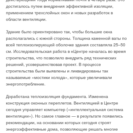
искровых двигателей. Для них характерны следующие
достигалось путем внедрения эффективной изоляции,
весомые достоинства: высокая производительность;
применением трехслойных окон и новых разработок в
эффективная работа в широком спектре нагрузок (от 30 до
области вентиляции.
100 %); многообразие моделей по выходной мощности;
гибкость в выборе топлива и возможность работы на
Здание было ориентировано так, чтобы большие окна
нескольких его видах; преобладание производства
располагались с южной стороны. Толщина каменной ваты по
электроэнергии; имеется возможность использования
всей теплоизолирующей оболочке здания составляла 25–50
теплоты от охлаждения элементов машины.
см. Исследовательская работа в нЦентре началась во время
строительства, что позволило внедрить ряд технических
Газотурбинные установки способны производить гораздо
решений, усовершенствовав проект. В процессе
большее количество теплоты по сравнению с
строительства были выявлены и ликвидированы так
газопоршневыми, что позволяет комплектовать ими мини-
называемые «мостики холода», которые увеличивали
ТЭС мощностью свыше 30 МВт. В газовых турбинах газ,
энергопотребление.
нагнетаемый в камеру сгорания компрессором,
смешивается с воздухом, образуя топливно-воздушную
Доработана теплоизоляция фундамента. Изменена
смесь, и поджигается. Образующиеся продукты сгорания с
конструкция оконных переплетов. Вентиляцией в Центре
высокой температурой (900–1200 °C), проходя через
сегодня управляет компьютер («интеллектуальная система
несколько рядов лопаток, установленных на валу турбины,
вентиляции»). Но самое главное — в результате появились
приводят к ее вращению.
рекомендации, на основании которых сегодня строят
энергоэффективные дома, позволяющие решать многие
Механическая энергия вала турбины передается к