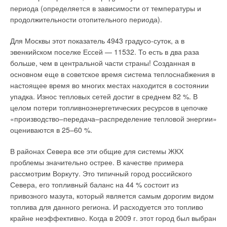
когенерации, что дает существенные экономические
периода (определяется в зависимости от температуры и
преимущества, а также повышает надежность
продолжительности отопительного периода).
энергоснабжения. При эксплуатации традиционных
Для Москвы этот показатель 4943 градусо-суток, а в
(паровых, газовых) электростанций в связи с
эвенкийском поселке Ессей — 11532. То есть в два раза
технологическими особенностями процесса генерации
больше, чем в центральной части страны! Созданная в
энергии большое количество теплоты теряется,
основном еще в советское время система теплоснабжения в
сбрасывается в атмосферу через конденсаторы пара,
настоящее время во многих местах находится в состоянии
градирни и другие охлаждающие устройства
упадка. Износ тепловых сетей достиг в среднем 82 %. В
(теплообменники).
целом потери топливноэнергетических ресурсов в цепочке
Значительная часть этой теплоты может быть утилизирована
«производство–передача–распределение тепловой энергии»
и использована для тепловых потребностей, что повышает
оцениваются в 25–60 %.
эффективность энергогенерирующей установки с 30–50 %
В районах Севера все эти общие для системы ЖКХ
(для электростанций без когенерации) до 80– 90 % и более в
проблемы значительно острее. В качестве примера
ТЭС с когенерационными установками. Основными
рассмотрим Воркуту. Это типичный город российского
достоинствами миниТЭС являются: малые потери при
Севера, его топливный баланс на 44 % состоит из
транспортировке тепловой и электрической энергии по
привозного мазута, который является самым дорогим видом
сравнению с системами централизованного теплои
топлива для данного региона. И расходуется это топливо
электроснабжения; автономность функционирования
крайне неэффективно. Когда в 2009 г. этот город был выбран
(независимость от централизованной энергосистемы) и, как