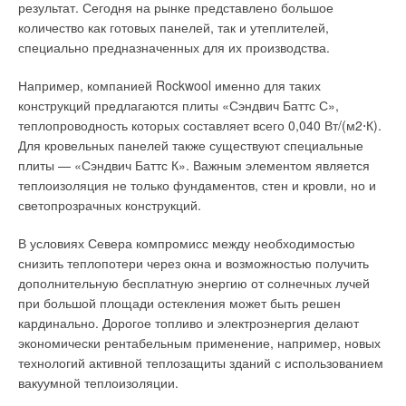
результат. Сегодня на рынке представлено большое
высокими технико-экономическими показателями [3]:
количество как готовых панелей, так и утеплителей,
охлаждение воздуха на входе в компрессор; промежуточное
специально предназначенных для их производства.
охлаждение воздуха в компрессоре; увеличение глубины
вакуума в конденсаторе паровой турбины; аккумулирование
Например, компанией Rockwool именно для таких
теплоты; регулирование отбора пара в паровой турбине для
конструкций предлагаются плиты «Сэндвич Баттс С»,
нужд теплофикации; подогрев воздуха перед компрессором
теплопроводность которых составляет всего 0,040 Вт/(м2⋅К).
ГТУ в теплообменнике продуктами сгорания; отключение
Для кровельных панелей также существуют специальные
регенерации.
плиты — «Сэндвич Баттс К». Важным элементом является
теплоизоляция не только фундаментов, стен и кровли, но и
В материале [3] рассмотрена схема маневренной
светопрозрачных конструкций.
парогазовой установки (в составе газотурбинной части и
паровой турбины), которая позволяет реализовать
В условиях Севера компромисс между необходимостью
большинство из приведенных выше методов повышения
снизить теплопотери через окна и возможностью получить
маневренности и эффективности энергоустановок. Данная
дополнительную бесплатную энергию от солнечных лучей
схема работы энергоблока на базе ГТУ может обеспечить
при большой площади остекления может быть решен
широкий диапазон изменения мощности. При работе
кардинально. Дорогое топливо и электроэнергия делают
установки газотурбинная часть энергоблока и паровая
экономически рентабельным применение, например, новых
турбина в режиме с полностью включенным отбором
технологий активной теплозащиты зданий с использованием
обеспечивает покрытие базовой части графика
вакуумной теплоизоляции.
электрической нагрузки.