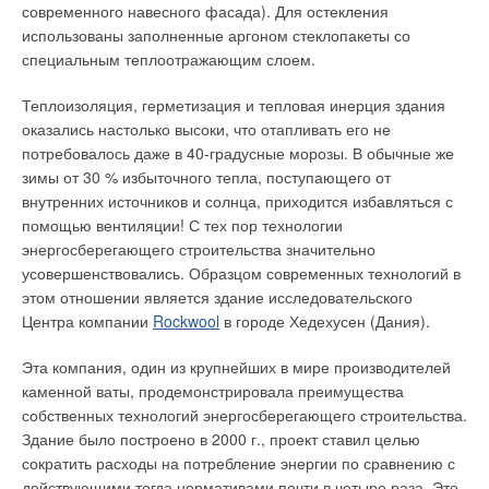
современного навесного фасада). Для остекления
топлива), которая затем преобразуется в механическую
использованы заполненные аргоном стеклопакеты со
работу (за счет внутренней энергии от расширения рабочего
специальным теплоотражающим слоем.
тела). Газопоршневая установка рассчитана на работу на
различных составах природного газа, включая газ,
Теплоизоляция, герметизация и тепловая инерция здания
получаемый из промышленных отходов (биогаз, шахтный
оказались настолько высоки, что отапливать его не
газ).
потребовалось даже в 40-градусные морозы. В обычные же
зимы от 30 % избыточного тепла, поступающего от
Достоинством этих установок является возможность их
внутренних источников и солнца, приходится избавляться с
лучшего использования на относительно малых мощностях.
помощью вентиляции! С тех пор технологии
На практике применяют два типа поршневых двигателей: с
энергосберегающего строительства значительно
искровым зажиганием (аналог автомобильного бензинового
усовершенствовались. Образцом современных технологий в
двигателя), причем двигатели с искровым зажиганием могут
этом отношении является здание исследовательского
работать на чистом газе (природный газ, биогаз и другие
Центра компании
Rockwool
в городе Хедехусен (Дания).
газы); с воспламенением от сжатия (аналог автомобильного
или судового дизеля), которые могут работать на дизельном
Эта компания, один из крупнейших в мире производителей
топливе или природном газе (с добавлением 5 % дизельного
каменной ваты, продемонстрировала преимущества
топлива для обеспечения воспламенения топливной смеси).
собственных технологий энергосберегающего строительства.
Здание было построено в 2000 г., проект ставил целью
Единичные мощности поршневых машин лежат в пределах
сократить расходы на потребление энергии по сравнению с
от 0,2 до 20 МВт для дизелей и от 3 кВт до 6 МВт для
действующими тогда нормативами почти в четыре раза. Это