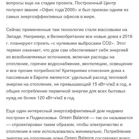
вопросы еще на стадии проекта. Построенный Центр
электрическому генератору, где преобразуется в
получил звание «Офис года’2000» и был признан одним из
электроэнергию. Тепловая энергия выходящих из турбины
самых энергоэффективных офисов в мире.
газов поступает в теплоутилизатор. Механическая энергия
турбины также может использоваться для работы насосов,
Сейчас примененные там технологии стали массовыми на
компрессоров и других нагнетателей. Температура
Западе. Например, в Великобритании все новые дома к 2016
выходящих из турбины газов составляет 450–550 °C.
г. планируют строить «с нулевыми выбросами CO2». Этот
термин означает, что дом сам обеспечивает себя энергией
Количественное соотношение тепловой энергии к
из возобновляемых источников, включая расходы на
электрической у газовых турбин составляет от 1,5:1 до 2,5:1,
отопление, горячее водоснабжение, вентиляцию, освещение
что позволяет строить когенерационные системы,
и все прочие потребности! Критериями отнесения дома к
различающиеся по типу теплоносителя: непосредственное
пассивным в Европе являются: удельный расход тепловой
(прямое) использование отходящих горячих газов;
энергии на отопление, не превышающий 15 кВт⋅ч/м2 в год, и
производство пара низкого или среднего давления (8–18 кгс/
общее потребление первичной энергии для всех бытовых
см2) во внешнем котле; производство горячей воды (с
нужд не более 120 кВт⋅ч/м2 в год.
температурой до 140 °C и выше); производство пара
высокого давления.
Еще один интересный энергоэффективный дом недавно
построен в Подмосковье. Green Balance — так он называется
Электрический КПД газовой турбины составляет 25–35 %, в
— спроектирован таким образом, чтобы электричество и
зависимости от параметров работы конкретной модели и
отопление в нем использовались минимально. Потребление
характеристик топлива. В составе когенерационных систем
энергии на отопление дома Green Balance составляет всего
эффективность возрастает до 90 % (в зависимости от