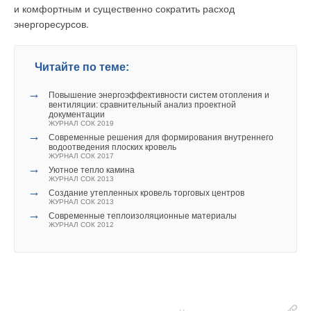
и комфортным и существенно сократить расход
энергоресурсов.
Уведомления отключены
Читайте по теме:
Комментарии
→
Повышение энергоэффективности систем отопления и
вентиляции: сравнительный анализ проектной
документации
В этой теме еще нет комментариев
ЖУРНАЛ СОК 2019
→
Современные решения для формирования внутреннего
водоотведения плоских кровель
ЖУРНАЛ СОК 2017
Добавить комментарий
→
Уютное тепло камина
ЖУРНАЛ СОК 2013
→
Создание утепленных кровель торговых центров
Ваше имя *
ЖУРНАЛ СОК 2013
→
Современные теплоизоляционные материалы
ЖУРНАЛ СОК 2012
Ваш E-mail *
Текст комментария