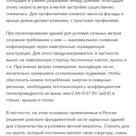
площадей и узкими разрывами между домами. Благодаря
полностью автономный режим работы, при котором
этому скорость ветра в жилой застройке существенно
электрическая нагрузка может изменяться от 0 до 100 % по
снижалась. Для профилактики снежных заносов фасады и
любому графику; графики потребления тепловой и
крыши домов делают ровными, с простыми профилями.
электрической нагрузки не совпадают друг с другом; при
наличии других ограничений (шум, вибрации, выбросы NOX,
При проектировании зданий для условий сильных ветров
сроки технического обслуживания).
основное требование к ним — максимальное снижение
инфильтрации через наветренные ограждающие
Представляют интерес микротурбинные установки (МТУ),
конструкции. Для этого предусматривается, в частности,
производимые американской компанией Elliott Energy
вынос на наветренную сторону лестничных клеток, кухонь и
Systems (EES) двух моделей: TA-100 RCHP — установка для
т.п. При южных ветрах помещения, выходящие на юг,
комбинированного производства электрической и тепловой
желательно прикрывать остекленными лоджиями. Чтобы
энергии (когенератор) с электрической мощностью 100 кВт и
обеспечить низкое потребление энергии в северных
тепловой до 172 кВт; TA-100 R — установка для
регионах, необходима теплоизоляция с коэффициентом
производства электроэнергии (электростанция), которые
теплопроводности не выше чем 0,04–0,07 Вт/ (м2⋅К) в
могут использоваться в качестве источников
стенах, крышах и полах.
энергоснабжения объекта (например, элитного жилого
комплекса).
В частности, на этом основаны применяемые в России
решения цокольно-фундаментной части каркасных зданий
МТУ производства компании EES могут объединяться в
для строительства в условиях вечной мерзлоты. Строить дом
отдельные группы (до 20-ти установок в каждой при
на грунте, который постоянно меняет свою структуру, очень
параллельной работе в автономном режиме). В состав