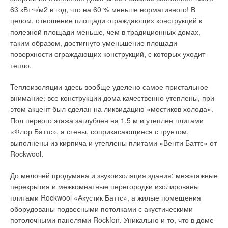
63 кВт⋅ч/м2 в год, что на 60 % меньше нормативного! В
теплоты сгорания топлива). Газовые турбины обладают
целом, отношение площади ограждающих конструкций к
хорошими экологическими параметрами. Преимуществами
полезной площади меньше, чем в традиционных домах,
газовых турбин являются: отсутствие водяной системы
таким образом, достигнуто уменьшение площади
охлаждения; гибкость в выборе топлива; низкая эмиссия
поверхности ограждающих конструкций, с которых уходит
вредных веществ; работа установки на нескольких видах
тепло.
топлива; высокая единичная мощность.
Теплоизоляции здесь вообще уделено самое пристальное
К недостаткам газовых турбин относятся: высокий нижний
внимание: все конструкции дома качественно утеплены, при
порог эффективного применения (от 5 МВт электроэнергии);
этом акцент был сделан на ликвидацию «мостиков холода».
производительность ниже, чем у поршневых двигателей;
Пол первого этажа заглублен на 1,5 м и утеплен плитами
необходимость подготовки топлива (очистка, осушка,
«Флор Баттс», а стены, соприкасающиеся с грунтом,
компрессия); низкая эффективность при неполной загрузке.
выполнены из кирпича и утеплены плитами «Венти Баттс» от
Паровые турбины преобразуют (в лопатках) пар высокого
Rockwool.
давления (до 6,3 МПа) и температуры (до 480 °C и более),
вырабатываемый в котлах, в механическую энергию,
До мелочей продумана и звукоизоляция здания: межэтажные
используемую генератором для производства
перекрытия и межкомнатные перегородки изолированы
электроэнергии.
плитами Rockwool «Акустик Баттс», а жилые помещения
оборудованы подвесными потолками с акустическими
КПД паровой турбины в части генерации электроэнергии
потолочными панелями Rockfon. Уникально и то, что в доме
ниже, чем у газовых турбин или поршневых двигателей, но в