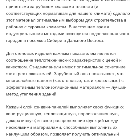
установок. При максимальном производстве электроэнергии
принятыми за рубежом классами точности (и
когенерация играет подчиненную роль и обеспечивается за
соответствующих нормативам для нашего климата) сделало
счет отвода части теплоты из паровой турбины. Для
этот материал оптимальным выбором для строительства в
обеспечения надежного энергоснабжения электростанция
районах с суровым климатом. В настоящее время
должна иметь достаточную маневренность при сохранении
индустриальными методами возводится подавляющая часть
высоких технико-экономических показателей.
городов и поселков Сибири и Дальнего Востока.
Газотурбинные установки (ГТУ) имеют более высокие
Для стеновых изделий важным показателем является
показатели по скорости пусков-остановок и наборасброса,
соотношение теплотехнических характеристик с ценой и
чем паротурбинные энергоблоки, однако они имеют гораздо
качеством. Сэндвичпанели имеют оптимальное сочетание
худшие технико-экономические показатели на режимах
этих трех показателей. Зарубежный опыт показывает, что
работы с частичными нагрузками. Кроме того, мощностные
многослойные панели (как стеновые, так и кровельные) с
характеристики ГТУ значительно больше зависят от
эффективным теплоизоляционным материалом — лучший
окружающих условий. Например, для разработанной ГНПП
метод утепления зданий.
«Мотор» ГТУ 10/95 при понижении мощности на валу
силовой турбины от 10 до 4,5 МВт, КПД при выработке
Каждый слой сэндвич-панелей выполняет свою функцию:
только электроэнергии падает от 28,8 до 22,2.
конструкционную, теплозащитную, пароизоляционную,
декоративную; и такое распределение функций между
Поэтому как базисный режим работы ГТУ следует
несколькими материалами, способными выполнить их
рассматривать его номинальную нагрузку. Есть ряд способов
наилучшим образом, позволяет получить оптимальный
сочетания повышенных маневренных характеристик с