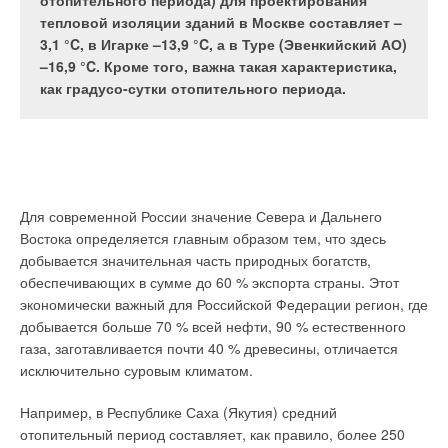
отопительного периода) для проектирования
также показаны особенности их конструкции и
тепловой изоляции зданий в Москве составляет –
принципа действия.
3,1 °C, в Игарке –13,9 °C, а в Туре (Эвенкийский АО)
–16,9 °C. Кроме того, важна такая характеристика,
как градусо-сутки отопительного периода.
Преимущества от использования систем когенерации для
энергоснабжения объектов многогранны: с точки зрения
экономичности (в т.ч. за счет снижения затрат на передачу
Для современной России значение Севера и Дальнего
энергии, т.к. энергогенерирующее оборудование
Востока определяется главным образом тем, что здесь
установлено в непосредственной близости от потребителя),
добывается значительная часть природных богатств,
надежности (от снижения уязвимости инфраструктуры
обеспечивающих в сумме до 60 % экспорта страны. Этот
энергетики при непредвиденных сбоях), экологии (от
экономически важный для Российской Федерации регион, где
снижения вредных выбросов в атмосферу) и утилизации
добывается больше 70 % всей нефти, 90 % естественного
теплоты (от расширения спектра ступеней по использованию
газа, заготавливается почти 40 % древесины, отличается
первичных и вторичных энергоресурсов).
исключительно суровым климатом.
Представляется выгодным с точки зрения энергосбережения
Например, в Республике Саха (Якутия) средний
соединение когенерационной и абсорбционной
отопительный период составляет, как правило, более 250