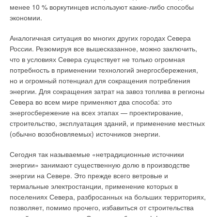
менее 10 % воркутинцев используют какие-либо способы
дальнейшего снижения ежегодных эксплуатационных
экономии.
расходов. В некоторых случаях возможно и целесообразно
использование когенерационных установок в режиме
Аналогичная ситуация во многих других городах Севера
одновременного производства трех видов энергии:
России. Резюмируя все вышесказанное, можно заключить,
электроэнергии, теплоты и холода.
что в условиях Севера существует не только огромная
потребность в применении технологий энергосбережения,
Это дает возможность эффективно использовать в летний
но и огромный потенциал для сокращения потребления
период утилизируемую теплоту, что особенно важно для
энергии. Для сокращения затрат на завоз топлива в регионы
многих промышленных предприятий и учреждений, где
Севера во всем мире применяют два способа: это
летняя потребность в отоплении помещений и нагреве воды
энергосбережение на всех этапах — проектирование,
на горячее водоснабжение может быть незначительной.
строительство, эксплуатация зданий, и применение местных
Применение в когенерационных системах абсорбционных
(обычно возобновляемых) источников энергии.
устройств, преобразовывающих тепловую энергию в холод,
позволяет рационально использовать установки и
Сегодня так называемые «нетрадиционные источники
значительно повысить их экономическую эффективность,
энергии» занимают существенную долю в производстве
кроме того, мини-ТЭС на базе когенерационных установок
энергии на Севере. Это прежде всего ветровые и
имеют экологические преимущества.
термальные электростанции, применение которых в
поселениях Севера, разбросанных на больших территориях,
Когенерационная установка (КГУ) состоит из четырех
позволяет, помимо прочего, избавиться от строительства
основных частей: первичного двигателя, электрогенератора,