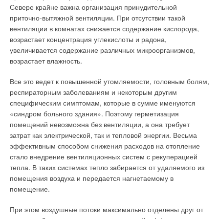
Севере крайне важна организация принудительной
турбоагрегатов (мини-ТЭЦ), газотурбинных электростанций
приточно-вытяжной вентиляции. При отсутствии такой
(ГТЭС), газопоршневых и дизельных электростанций,
вентиляции в комнатах снижается содержание кислорода,
предназначенных для производства электрической и
возрастает концентрация углекислоты и радона,
тепловой энергии (в т.ч. с возможностью реализации в них
увеличивается содержание различных микроорганизмов,
принципа когенерации).
возрастает влажность.
Собственник мини-ТЭС, как правило, имеет в три-четыре
Все это ведет к повышенной утомляемости, головным болям,
раза более дешевую электроэнергию и в полтора-два раза
респираторным заболеваниям и некоторым другим
— теплоту, чем по тарифам традиционных монополистов.
специфическим симптомам, которые в сумме именуются
На основании вышесказанного можно сделать вывод, что
«синдром больного здания». Поэтому герметизация
малая энергетика успешно дополняет централизованную
помещений невозможна без вентиляции, а она требует
систему энергоснабжения и во многих случаях способна
затрат как электрической, так и тепловой энергии. Весьма
решить проблему надежного и экономичного обеспечения
эффективным способом снижения расходов на отопление
тепловой и электрической энергией промышленных и
стало внедрение вентиляционных систем с рекуперацией
жилищнокоммунальных объектов.
тепла. В таких системах тепло забирается от удаляемого из
помещения воздуха и передается нагнетаемому в
помещение.
Григорьев А.В. Малая энергетика в России (состояние и
перспективы развития) // Электросистемы, №4(16)/2006.
Кривобок А.Д. Микротурбинные установки для мини-ТЭС //
При этом воздушные потоки максимально отделены друг от
Электросистемы, №4(16)/2006.