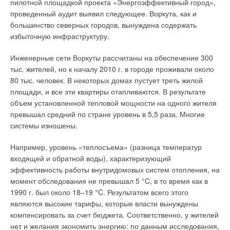
пилотной площадкой проекта «Энергоэффективный город»,
следствие, надежное и бесперебойное энергоснабжение;
проведенный аудит выявил следующее. Воркута, как и
возможность продажи излишков вырабатываемой энергии;
большинство северных городов, вынуждена содержать
низкая себестоимость тепловой и электрической энергии по
избыточную инфраструктуру.
сравнению с системами централизованного теплои
электроснабжения. Капитальные затраты при применении
Инженерные сети Воркуты рассчитаны на обеспечение 300
мини-ТЭС компенсируются за счет низкой себестоимости
тыс. жителей, но к началу 2010 г. в городе проживали около
энергии в целом.
80 тыс. человек. В некоторых домах пустует треть жилой
площади, и все эти квартиры отапливаются. В результате
При подключении новых мощностей отпадает
объем установленной тепловой мощности на одного жителя
необходимость в строительстве протяженных сетей. Главной
превышал средний по стране уровень в 5,5 раза. Многие
целью строительства миниТЭЦ является обеспечение
системы изношены.
потребностей в электрической и тепловой энергии при
рациональном использовании топливно-энергетических
Например, уровень «теплосъема» (разница температур
ресурсов в соответствии с требованиями по охране
входящей и обратной воды), характеризующий
окружающей среды и быстром возврате инвестированного
эффективность работы внутридомовых систем отопления, на
капитала.
момент обследования не превышал 5 °C, в то время как в
1990 г. был около 18–19 °C. Результатом всего этого
При работе мини-ТЭС важно обеспечить постоянство
являются высокие тарифы, которые власти вынуждены
номинальных тепловой и электрической нагрузок (в базовом
компенсировать за счет бюджета. Соответственно, у жителей
режиме) когенерационных установок (параллельным
нет и желания экономить энергию: по данным исследования,
включением с единой энергосетью), чем можно добиться