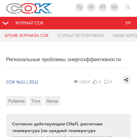
TG
VK
RT
MX
ЖУРНАЛ СОК
EN
АРХИВ ЖУРНАЛА СОК
СТАТЬИ ПО РУБРИКАМ
НАШИ АВТ
Когенерация на предприятиях
Региональные проблемы энергоэффективности
СОК №11 | 2011
14116
0
0
Рубрика
Автор
СОК №11 | 2011
12824
0
0
Рубрика
Тэги
Автор
В этой статье рассмотрено использование
когенерационных установок для нужд малой
энергетики в целях обеспечения экономии
топливно-энергетических ресурсов. Приведены
Согласно действующим СНиП, расчетная
результаты сравнения различных типов установок
температура (по средней температуре
в составе автономных источников энергии, а