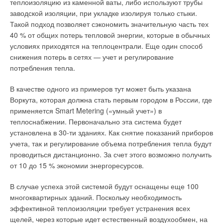
теплоизоляцию из каменной ваты, либо используют трубы
условного топлива на выработку электроэнергии при
заводской изоляции, при укладке изолируя только стыки.
электрическом КПД, равном 38,2 % (точнее, значении
Такой подход позволяет сэкономить значительную часть тех
коэффициента использования топлива — КИТ), достигает
40 % от общих потерь тепловой энергии, которые в обычных
0,3215 кг у.т./кВт⋅ч, а расчетом по данной методике при
условиях приходятся на теплоцентрали. Еще один способ
работе ДВС по комбинированному циклу получена величина,
снижения потерь в сетях — учет и регулирование
равная 0,1559 кг у.т./кВт⋅ч, т.е. в два раза меньше; поэтому
потребления тепла.
пренебрежение преимуществом КГУ при выработке энергии
становится неоправданным.
В качестве одного из примеров тут может быть указана
Воркута, которая должна стать первым городом в России, где
При проведении балансовых испытаний в составе режимных
применяется Smart Metering («умный учет») в
параметров когенераторов нужна инструментальная оценка
теплоснабжении. Первоначально эта система будет
фактической величины коэффициента когенерации (в
установлена в 30-ти зданиях. Как снятие показаний приборов
зависимости от доли сброса теплоты), и с учетом его
учета, так и регулирование объема потребления тепла будут
изменения на частичных нагрузках (включая нижнюю
проводиться дистанционно. За счет этого возможно получить
границу эксплуатационного диапазона) осуществлять выбор
от 10 до 15 % экономии энергоресурсов.
основного оборудования когенерационных установок.
В случае успеха этой системой будут оснащены еще 100
При этом следует предпочитать установки с
многоквартирных зданий. Поскольку необходимость
высокотемпературными системами охлаждения. В источнике
эффективной теплоизоляции требует устранения всех
[5] приведены описание работы, состав оборудования и
щелей, через которые идет естественный воздухообмен, на
технические характеристики блочных паровых