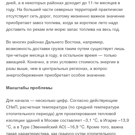
охладительной установок для комбинированного
дней, а в некоторых районах доходит до 11-ти месяцев в
производства электроэнергии, теплоты и холода
году. На большей части северных территорий практически
(тригенерация). С использованием когенерации возможен
отсутствует сеть дорог, поэтому жизненно важное значение
частичный или полный переход предприятия или жилищного
приобретает завоз топлива, когда за короткое лето надо
фонда с централизованного теплоснабжения на местные
доставить по рекам или морю запас топлива на весь год.
когенерирующие системы.
Во многих районах Дальнего Востока, например,
Целесообразен вариант преобразования видов энергии
возможность доставки грузов таким путем существует лишь
(тепловой в электрическую и наоборот) с использованием
три-четыре месяца в году, в остальное время — только
дополнительных аккумулирующих устройств (для
авиацией. Конечно, в этих условиях стоимость энергии в
сглаживания неравномерности использования тепловой и
разы выше, чем в центральных регионах, а вопрос
электрической энергии в течение суток), при которых
энергосбережения приобретает особое значение.
рационально решается проблема передачи излишков
электроэнергии в электросеть в периоды остановки
Масштабы проблемы
производства тепловой энергии и обеспечивается
Для начала — несколько цифр. Согласно действующим
распределение теплоты между предприятиями и жилищным
СНиП, расчетная температура (по средней температуре
фондом.
отопительного периода) для проектирования тепловой
В качестве новых технологий в энергопотреблении на
изоляции зданий в Москве составляет –3,1 °C, в Игарке –13,9
проектируемой территории (а также на промышленном или
°C, а в Туре (Эвенкийский АО) –16,9 °C. Кроме того, важна
коммунальном объекте) можно применять процессы
такая характеристика, как градусо-сутки отопительного