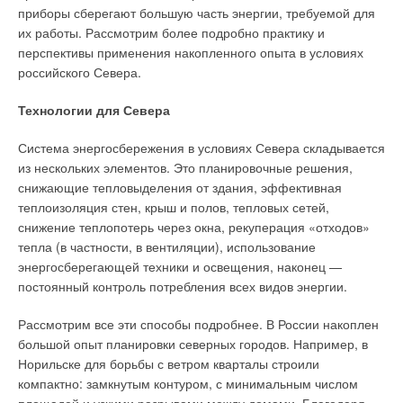
приборы сберегают большую часть энергии, требуемой для
наброс нагрузки в один прием не более 10–20 % от
их работы. Рассмотрим более подробно практику и
номинальной мощности, в то время как МТУ допускают
перспективы применения накопленного опыта в условиях
наброс/сброс нагрузки 100 %.
российского Севера.
При отсутствии у МТУ этих противоречий и ряда других
Технологии для Севера
недостатков (по затратам на техническое обслуживание и
интервалам между ними, по концентрации вредных
Система энергосбережения в условиях Севера складывается
выбросов окислов азота NOX — у ГПА 250–900 мг/м3, по
из нескольких элементов. Это планировочные решения,
уровню шума и вибраций — у ГПА они выше) многие
снижающие тепловыделения от здания, эффективная
специалисты отдают предпочтение микротурбинным
теплоизоляция стен, крыш и полов, тепловых сетей,
установкам в проектных решениях автономных миниТЭС с
снижение теплопотерь через окна, рекуперация «отходов»
мощностью от 0 до 1,5–2 МВт.
тепла (в частности, в вентиляции), использование
энергосберегающей техники и освещения, наконец —
Появление микротурбинных установок связано с отсутствием
постоянный контроль потребления всех видов энергии.
на рынке надежных, высокоресурсных, с низким уровнем
эмиссии, а также небольшими затратами на обслуживание и
Рассмотрим все эти способы подробнее. В России накоплен
эксплуатацию автономных источников постоянного электрои
большой опыт планировки северных городов. Например, в
теплоснабжения с электрической мощностью до 100 кВт и
Норильске для борьбы с ветром кварталы строили
более. Выбор микротурбинной установки является более
компактно: замкнутым контуром, с минимальным числом
предпочтительным в следующих случаях: требуется