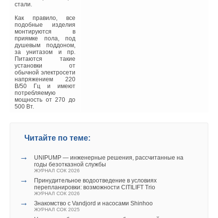
стали.
Как правило, все
подобные изделия
монтируются в
приямке пола, под
душевым поддоном,
Читайте по теме:
за унитазом и пр.
Питаются такие
установки от
→
Bluehelix Sigma: конденсационный котёл с КПД выше,
обычной электросети
чем вы ожидали
напряжением 220
ЖУРНАЛ СОК МАЙ 2026
В/50 Гц и имеют
→
Исследование эффективности работы турбированного
потребляемую
котла на газовом топливе
мощность от 270 до
ЖУРНАЛ СОК МАРТ 2026
500 Вт.
→
Вершина инноваций: крышная котельная на
конденсационных котлах De Dietrich в ЖК «Пять
Континентов»
ЖУРНАЛ СОК ДЕКАБРЬ 2025
Читайте по теме:
→
Путешествие по Поднебесной. Первая поездка на завод
BDR Thermea в Китае
→
UNIPUMP — инженерные решения, рассчитанные на
ЖУРНАЛ СОК ИЮЛЬ 2023
годы безотказной службы
→
«ВГР» - Форсаж 2023!
ЖУРНАЛ СОК 2026
ЖУРНАЛ СОК ИЮНЬ 2023
→
Принудительное водоотведение в условиях
перепланировки: возможности CITILIFT Trio
ЖУРНАЛ СОК 2026
→
Знакомство с Vandjord и насосами Shinhoo
ЖУРНАЛ СОК 2025