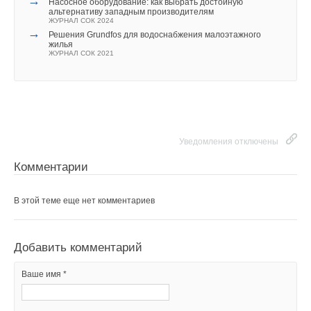
→
Насосное оборудование: как выбрать достойную
альтернативу западным производителям
ЖУРНАЛ СОК 2024
Уведомления отключены
→
Решения Grundfos для водоснабжения малоэтажного
жилья
Комментарии
ЖУРНАЛ СОК 2021
В этой теме еще нет комментариев
Добавить комментарий
Уведомления отключены
Ваше имя *
Комментарии
В этой теме еще нет комментариев
Ваш E-mail *
Добавить комментарий
Текст комментария
Ваше имя *