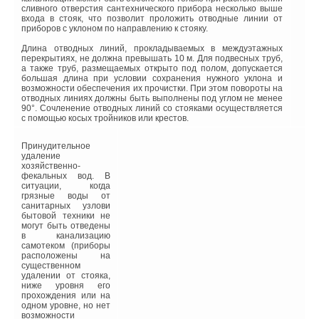
теплоносителя.
пиво» установлен
сливного отверстия сантехнического прибора несколько выше
насос серии NOVAlobe.
входа в стояк, что позволит проложить отводные линии от
Технология Nano Flame, используемая при производстве
«Оборудование
приборов с уклоном по направлению к стояку.
атмосферной горелки, обеспечивает выполнение сразу
Grundfos — насосы
нескольких функций: стабильный розжиг даже при низком
Hilge — очень высокого
Длина отводных линий, прокладываемых в междуэтажных
давлении газа (от 3,5 мбар), повышение износостойкости
качества, проблем при
перекрытиях, не должна превышать 10 м. Для подвесных труб,
самой горелки за счет предотвращения «оседания» пламени
эксплуатации нет,
а также труб, размещаемых открыто под полом, допускается
на раструбы и, как следствие, прогара.
работой насосов
большая длина при условии сохранения нужного уклона и
довольны», — пояснил
возможности обеспечения их прочистки. При этом повороты на
Встроенная система автоматического погодозависимого
Дмитрий Ракицкий.
отводных линиях должны быть выполнены под углом не менее
управления External Temperature Control призвана
90°. Сочленение отводных линий со стояками осуществляется
осуществлять автоматическое поддержание заданной
с помощью косых тройников или крестов.
Если обратиться к
температуры в помещении, основываясь на данных уличного
опыту других
термодатчика. За счет подобной оптимизации работы котла
производителей пива,
достигается больший комфорт по отоплению и экономия газа
Принудительное
можно отметить, что
до 25 %. Система NoFreez обеспечивает защиту системы от
удаление
такая известная
замерзания. В случае снижения температуры теплоносителя
хозяйственно-
пивоваренная
(котла) ниже 8 °C автоматически включается горелка и
фекальных вод. В
компания, как «Эфес»,
циркуляционный насос. Нагрев происходит до тех пор, пока
ситуации, когда
на заводе в Москве
температура теплоносителя не поднимется до 38 °C. Функция
грязные воды от
тоже использует на
Autorestart, которой оснащены котлы серии FSB, отвечает за
санитарных узлови
своих линиях насосное
корректную работу котла в момент прерывания и
бытовой техники не
оборудование
возобновления электропитания. Так, в момент отключения
могут быть отведены
Grundfos. Для
электроэнергии котел сразу же отключается. А при
в канализацию
перекачивания сусла,
возобновлении подачи электропитания котел автоматически
самотеком (приборы
пива, дрожжей и CIP-
включается, плата управления мгновенно тестирует все
расположены на
мойки на этом
подключенные датчики и элементы защиты котла. При
существенном
предприятии
необходимости произойдет включение циркуляционных
удалении от стояка,
применяются насосы
насосов и горелки, а котел выйдет на ранее установленный
ниже уровня его
Hilge типа EuroHygia,
режим.
прохождения или на
Maxana и SIPLA.
одном уровне, но нет
Насосы Hilge широко
Модели Mpi имеют в стандартном оснащении циркуляционный
возможности