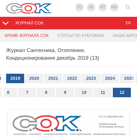
TG
VK
RT
MX
ЖУРНАЛ СОК
EN
АРХИВ ЖУРНАЛА СОК
СТАТЬИ ПО РУБРИКАМ
НАШИ АВТ
Журнал Сантехника, Отопление,
Кондиционирование декабрь 2019 (13)
8
2019
2020
2021
2022
2023
2024
2025
6
7
8
9
10
11
12