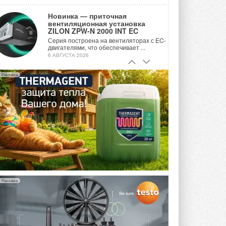
Новинка — приточная
вентиляционная установка
ZILON ZPW-N 2000 INT EC
Серия построена на вентиляторах с EC-
двигателями, что обеспечивает ...
6 АВГУСТА 2026
Учёные ЮУрГУ создали
Реклама
каскадную установку,
объединяющую солнечную и
геотермальную энергию
Природосберегающие технологии ...
6 АВГУСТА 2026
Для Арктики создали
технологию защиты
ветрогенераторов от аварий
Разработка учитывает влияние
мерзлоты, обледенения и снеговых ...
6 АВГУСТА 2026
Реклама
Гибридный тепловой насос PV/T
с одним общим испарителем
Исследователи предложили
конструкцию двухисточникового ...