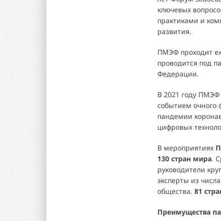
ключевых вопрос
практиками и ком
развития.
ПМЭФ проходит еже
проводится под п
Федерации.
В 2021 году ПМЭ
событием очного 
пандемии коронав
цифровых техноло
В мероприятиях
П
130 стран мира
. 
руководители кру
эксперты из числа
общества.
81 стра
Преимущества па