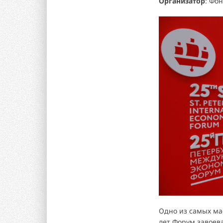
Организатор
: Фо
Одно из самых ма
лет Форум завоев