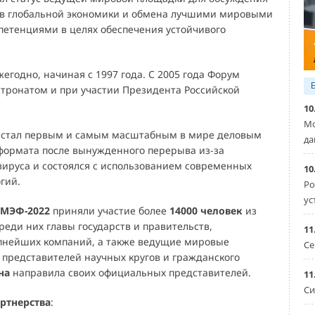
ов глобальной экономики и обмена лучшими мировыми
петенциями в целях обеспечения устойчивого
годно, начиная с 1997 года. С 2005 года Форум
атронатом и при участии Президента Российской
10
Мо
Ф стал первым и самым масштабным в мире деловым
да
формата после вынужденного перерыва из-за
ируса и состоялся с использованием современных
10
гий.
Ро
ус
МЭФ-2022
приняли участие более
14000 человек
из
Среди них главы государств и правительств,
11
пнейших компаний, а также ведущие мировые
Се
 представителей научных кругов и гражданского
на
направила своих официальных представителей.
11
Си
ртнерства
: