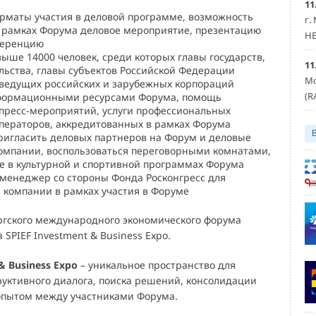
11
рматы участия в деловой программе, возможность
г.
в рамках Форума деловое мероприятие, презентацию
HE
ференцию
ыше 14000 человек, среди которых главы государств,
11
ьства, главы субъектов Российской Федерации
Мо
 ведущих российских и зарубежных корпораций
(R
формационными ресурсами Форума, помощь
пресс-мероприятий, услуги профессиональных
ператоров, аккредитованных в рамках Форума
ригласить деловых партнеров на Форум и деловые
омпании, воспользоваться переговорными комнатами,
е в культурной и спортивной программах Форума
менеджер со стороны Фонда Росконгресс для
 компании в рамках участия в Форуме
ргского международного экономического форума
 SPIEF Investment & Business Expo.
& Business Expo
– уникальное пространство для
руктивного диалога, поиска решений, консолидации
опытом между участниками Форума.