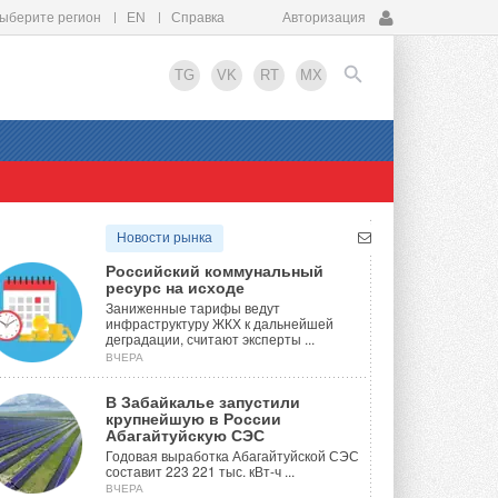
ыберите регион
EN
Справка
Авторизация
TG
VK
RT
MX
EN
Новости рынка
Российский коммунальный
ресурс на исходе
Заниженные тарифы ведут
инфраструктуру ЖКХ к дальнейшей
деградации, считают эксперты ...
ВЧЕРА
В Забайкалье запустили
крупнейшую в России
Абагайтуйскую СЭС
Годовая выработка Абагайтуйской СЭС
составит 223 221 тыс. кВт-ч ...
ВЧЕРА