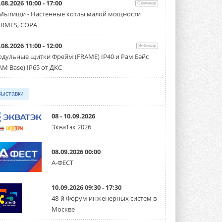
.08.2026 10:00 - 17:00
Семинар
Организатором выступил торгово-
производственный холдинг ...
 Мытищи - Настенные котлы малой мощности
3 АВГУСТА 2026
RMES, COPA
«Датарк» испытал модульный
.08.2026 11:00 - 12:00
ЦОД с плотностью 54 кВт на
Вебинар
стойку
дульные щитки Фрейм (FRAME) IP40 и Рам Бэйс
Испытания прошли на собственной
AM Base) IP65 от ДКС
производственной площадке и были ...
3 АВГУСТА 2026
Выставки
Samsung выпускает VRF-
систему DVM на R32
Линейка включает семь типоразмеров
08 - 10.09.2026
производительностью от 22,4 до 56 кВт.
ЭкваТэк 2026
Суммарная длина трубопроводов ...
3 АВГУСТА 2026
08.09.2026 00:00
«СиСофт Девелопмент» подвел
А-ФЕСТ
итоги конкурса студенческих
проектов «ТИМ-лидеры 2026»
Новый сезон конкурса «ТИМ-лидеры»
10.09.2026 09:30 - 17:30
стартует уже в сентябре 2026 года ...
3 АВГУСТА 2026
48-й Форум инженерных систем в
Москве
«Русклимат» укрепляет