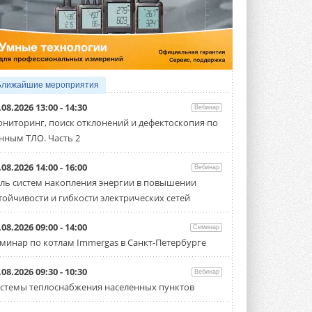
5 АВГУСТА 2026
21-й ежегодный форум
«ЦОД-2026»
Мероприятие пройдет 2-3 сентября в
отеле Radisson Slavyanskaya. Форум
посетит более двух тысяч участников ...
Ближайшие мероприятия
5 АВГУСТА 2026
.08.2026 13:00 - 14:30
Вебинар
Китайская Shenling представила
ниторинг, поиск отклонений и дефектоскопия по
линейку тепловых насосов
нным ТЛО. Часть 2
«воздух-вода» на R290
Серия ThermaX R290 All-In-One
включает три модели ...
.08.2026 14:00 - 16:00
Вебинар
4 АВГУСТА 2026
ль систем накопления энергии в повышении
тойчивости и гибкости электрических сетей
Тепловые насосы в связке с
солнечной генерацией и
накопителем снижают
.08.2026 09:00 - 14:00
Семинар
потребление на 60%
минар по котлам Immergas в Санкт-Петербурге
Исследователи из Италии установили ...
4 АВГУСТА 2026
.08.2026 09:30 - 10:30
Вебинар
«РУСКЛИМАТ Fest 2026» в Уфе
стемы теплоснабжения населенных пунктов
собрал свыше 700 профи
климатической отрасли