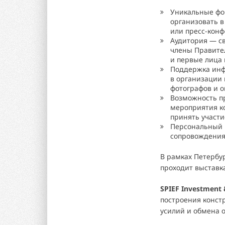
Уникальные фо
организовать 
или пресс-кон
Аудитория — св
члены Правител
и первые лица
Поддержка ин
в организации 
фотографов и о
Возможность п
мероприятия к
принять участи
Персональный 
сопровождения
В рамках Петербу
проходит выставка
SPIEF Investment 
построения конст
усилий и обмена 