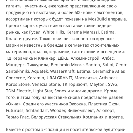
гиганты, участники, ежегодно представляющие свою
продукцию на выставке, и более 600 новых экспонентов,
ассортимент которых будет показан на MosBuild впервые.
Среди якорных участников выставки такие лидеры
рынка, как Русал, White Hills, Kerama Marazzi, Estima,
Knauf и другие. Также в числе экспонентов крупные
марки и известные бренды в сегментах строительных
материалов, красок, керамики, сантехники и освещения:
ТД Керамика и Клинкер, ДЁКЕ, Алюминстрой, Албес,
Мандерс, Тиккурила, Benjamin Moore, Santop, Salini, Centr
Santekhniki, Aquatek, WasserKraft, Estima, Ceramiche Atlas
Concorde, Keramin, URALGRANIT, Мосплитка, Artishock,
Koros Stone, Venezia Stone, ТК Горизонт, Maytoni, SWG,
TDM Electric, Light Star, Sonex и многие другие. Кроме
того, в этом году на выставке снова представлен раздел
«Окна». Среди его участников Экоокна, Пластика Окон,
Futuruss, Schtandart, Wooder, Випкомплект, Алюпорт,
Термо Глас, Белорусская Стекольная Компания и другие.
Вместе с ростом экспозиции и посетительской аудитории