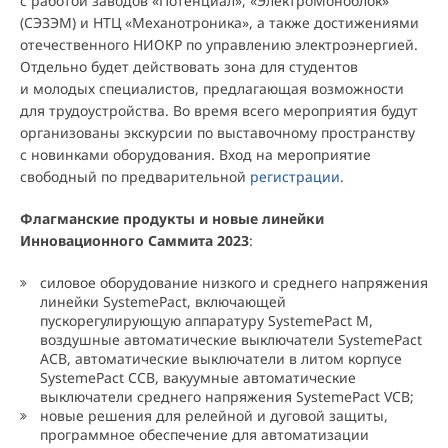
с работой заводов «Потенциал», «ЭлектроМоноблок»
(СЭЗЭМ) и НТЦ «Механотроника», а также достижениями
отечественного НИОКР по управлению электроэнергией.
Отдельно будет действовать зона для студентов
и молодых специалистов, предлагающая возможности
для трудоустройства. Во время всего мероприятия будут
организованы экскурсии по выставочному пространству
с новинками оборудования. Вход на мероприятие
свободный по предварительной
регистрации
.
Флагманские продукты и новые линейки
Инновационного Саммита 2023
:
силовое оборудование низкого и среднего напряжения
линейки SystemePact, включающей
пускорегулирующую аппаратуру SystemePact M,
воздушные автоматические выключатели SystemePact
ACB, автоматические выключатели в литом корпусе
SystemePact CCB, вакуумные автоматические
выключатели среднего напряжения SystemePact VCB;
новые решения для релейной и дуговой защиты,
программное обеспечение для автоматизации