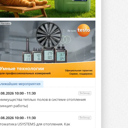
технологию защиты
ветрогенераторов от аварий
Разработка учитывает влияние
мерзлоты, обледенения и снеговых ...
ВЧЕРА
Реклама
Гибридный тепловой насос PV/T
с одним общим испарителем
Исследователи предложили
конструкцию двухисточникового ...
5 АВГУСТА 2026
21-й ежегодный форум
«ЦОД-2026»
Мероприятие пройдет 2-3 сентября в
отеле Radisson Slavyanskaya. Форум
посетит более двух тысяч участников ...
Ближайшие мероприятия
5 АВГУСТА 2026
.08.2026 10:00 - 11:30
Вебинар
Китайская Shenling представила
еимущества теплых полов в системе отопления
линейку тепловых насосов
ринцип работы)
«воздух-вода» на R290
Серия ThermaX R290 All-In-One
включает три модели ...
.08.2026 10:00 - 11:30
Вебинар
4 АВГУСТА 2026
томатика USYSTEMS для отопления. Как