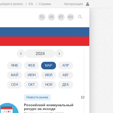
ыберите регион
EN
Справка
Авторизация
TG
VK
RT
MX
EN
‹
›
2024
ЯНВ
ФЕВ
МАР
АПР
МАЙ
ИЮН
ИЮЛ
АВГ
СЕН
ОКТ
НОЯ
ДЕК
Новости рынка
Российский коммунальный
ресурс на исходе