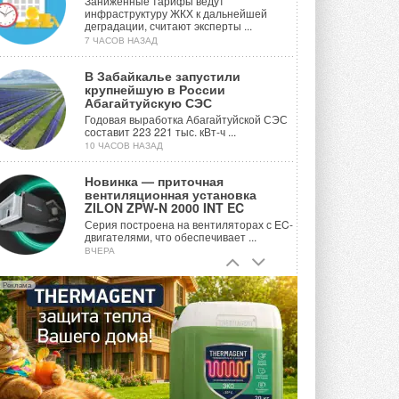
Заниженные тарифы ведут
инфраструктуру ЖКХ к дальнейшей
деградации, считают эксперты ...
7 ЧАСОВ НАЗАД
В Забайкалье запустили
крупнейшую в России
Абагайтуйскую СЭС
Годовая выработка Абагайтуйской СЭС
составит 223 221 тыс. кВт-ч ...
10 ЧАСОВ НАЗАД
Новинка — приточная
вентиляционная установка
ZILON ZPW-N 2000 INT EC
Серия построена на вентиляторах с EC-
двигателями, что обеспечивает ...
ВЧЕРА
Учёные ЮУрГУ создали
Реклама
каскадную установку,
объединяющую солнечную и
геотермальную энергию
Природосберегающие технологии ...
ВЧЕРА
Для Арктики создали