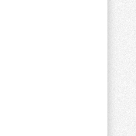
Midea открылся в Сургуте
Компания «Даичи» совместно с
партнером «Энердрим» открыла новый
фирменный магазин Midea в Сургуте ...
29 ИЮЛЯ 2026
Токио — лидер по
интенсивности использования
кондиционеров
Данные получены в ходе очередного
опроса Daikin о восприятии жары ...
28 ИЮЛЯ 2026
CDU производства LG прошёл
валидацию NVIDIA для ИИ-дата-
центров
Компания становится официальным
партнёром NVIDIA по системам ...
28 ИЮЛЯ 2026
В Великобритании предлагают
сделать кондиционирование
обязательным для новостроек
Либеральные демократы внесли
предложение оснащать все новые ...
1
28 ИЮЛЯ 2026