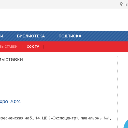
В
ИИ
БИБЛИОТЕКА
ПОДПИСКА
ВЫСТАВКИ
COK TV
выставки
xpo 2024
пресненская наб., 14, ЦВК «Экспоцентр», павильоны №1,