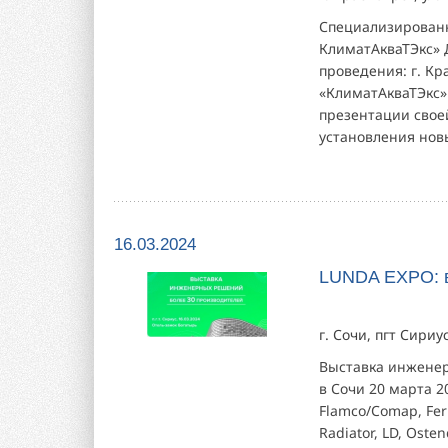
Специализированн
КлиматАкваТЭкс» 
проведения: г. Кр
«КлиматАкваТЭкс»
презентации свое
установления новы
16.03.2024
LUNDA EXPO: 
г. Сочи, пгт Сири
Выставка инжене
в Сочи 20 марта 2
Flamco/Comap, Ferro
Radiator, LD, Oste