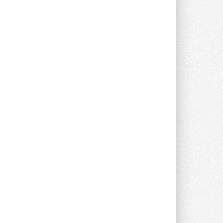
зимы
Частые вопросы о краске для окон ...
30 ИЮЛЯ 2026
СИЭНПИ РУС представила
новую серию консольных
насосов NM
Усовершенствованная гидравлика
помогает снизить энергопотребление ...
30 ИЮЛЯ 2026
Группа «Теплолюкс» открыла
новую производственную
площадку
Открытие нового завода состоялось
сегодня в Мытищах ...
29 ИЮЛЯ 2026
Stiebel Eltron — спонсирует
международные соревнования
25 спортсменов, выступающих в
прыжках с трамплина и лыжном
двоеборье на международных ...
29 ИЮЛЯ 2026
Новый фирменный магазин