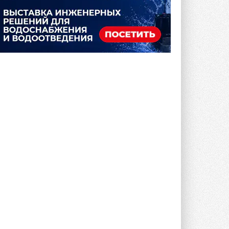
компанию MEHITS US Inc. ...
31 ИЮЛЯ 2026
США запретили использование
иностранных инверторов
28 июля 2026 года Федеральная
комиссия по связи США (FCC) обновила
свой специальный перечень Covered ...
31 ИЮЛЯ 2026
Уже через месяц в России
можно будет устанавливать
солнечные панели в МКД
С 1 сентября снимается запрет на
микрогенерацию в многоквартирных ...
30 ИЮЛЯ 2026
Канальные вентиляторы с ЕС-
двигателями Sysimple TRS EC
Poti
Новинка от Системэйр —
прямоугольный канальный ...
30 ИЮЛЯ 2026
Краска для окон: как выбрать
состав, который не
растрескается после первой