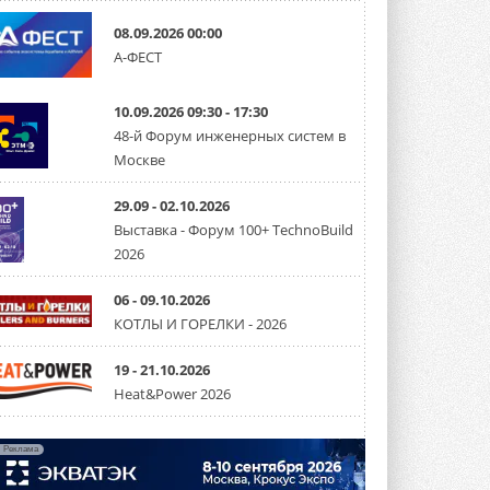
08.09.2026 00:00
«СиСофт Девелопмент» подвел
А-ФЕСТ
итоги конкурса студенческих
проектов «ТИМ-лидеры 2026»
Новый сезон конкурса «ТИМ-лидеры»
10.09.2026 09:30 - 17:30
стартует уже в сентябре 2026 года ...
3 АВГУСТА 2026
48-й Форум инженерных систем в
Москве
«Русклимат» укрепляет
партнёрство за Уралом
29.09 - 02.10.2026
Президент Омского землячества в
Москве Михаил Тимошенко посетил
Выставка - Форум 100+ TechnoBuild
Омск с трёхдневным рабочим визитом ...
2026
31 ИЮЛЯ 2026
06 - 09.10.2026
Carrier модернизирует
флагманский чиллер AquaEdge
КОТЛЫ И ГОРЕЛКИ - 2026
19XR
Чиллер получил новую версию,
19 - 21.10.2026
работающую на хладагенте R1234ze ...
31 ИЮЛЯ 2026
Heat&Power 2026
Mitsubishi расширяет
направление систем
Реклама
охлаждения для ЦОД
Mitsubishi Electric создаёт в США новую