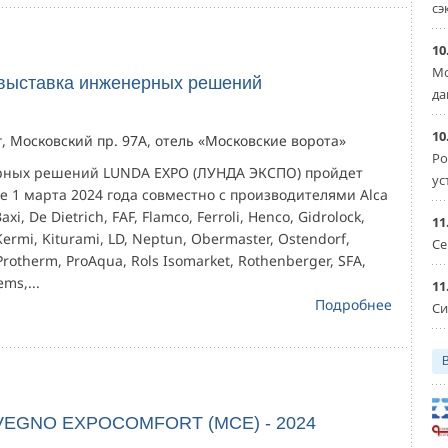
сэ
10
Мо
выставка инженерных решений
да
10
г, Московский пр. 97А, отель «Московские ворота»
Ро
рных решений LUNDA EXPO (ЛУНДА ЭКСПО) пройдет
ус
е 1 марта 2024 года совместно с производителями Alca
axi, De Dietrich, FAF, Flamco, Ferroli, Henco, Gidrolock,
11
 Kermi, Kiturami, LD, Neptun, Obermaster, Ostendorf,
Се
Protherm, ProAqua, Rols Isomarket, Rothenberger, SFA,
ems,...
11
Подробнее
Си
EGNO EXPOCOMFORT (MCE) - 2024