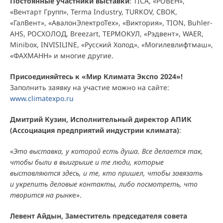
Постоянные участники выставки
: TICA, «РОВЕН»,
«Вентарт Групп», Terma Industry, TURKOV, СВОК,
«ГалВент», «АвалонЭлектроТех», «Виктория», TION, Buhler-
AHS, РОСХОЛОД, Breezart, ТЕРМОКУЛ, «Рэдвент», WAER,
Minibox, INVISILINE, «Русский Холод», «Могилевлифтмаш»,
«ФАХМАНН» и многие другие.
Присоединяйтесь к «Мир Климата Экспо 2024»!
Заполнить заявку на участие можно на сайте:
www.climatexpo.ru
Дмитрий Кузин, Исполнительный директор АПИК
(Ассоциация предприятий индустрии климата)
:
«
Это выставка, у которой есть душа. Все делается так,
чтобы были в выигрыше и те люди, которые
выставляются здесь, и те, кто пришел, чтобы завязать
и укрепить деловые контакты, либо посмотреть, что
творится на рынк
е».
Левент Айдын, Заместитель председателя совета