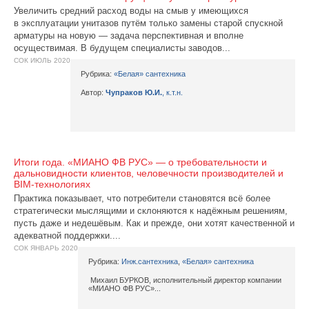
Увеличить средний расход воды на смыв у имеющихся
в эксплуатации унитазов путём только замены старой спускной
арматуры на новую — задача перспективная и вполне
осуществимая. В будущем специалисты заводов...
СОК ИЮЛЬ 2020
Рубрика:
«Белая» сантехника
Автор:
Чупраков Ю.И.
, к.т.н.
Итоги года. «МИАНО ФВ РУС» — о требовательности и
дальновидности клиентов, человечности производителей и
BIM-технологиях
Практика показывает, что потребители становятся всё более
стратегически мыслящими и склоняются к надёжным решениям,
пусть даже и недешёвым. Как и прежде, они хотят качественной и
адекватной поддержки....
СОК ЯНВАРЬ 2020
Рубрика:
Инж.сантехника
,
«Белая» сантехника
Михаил БУРКОВ, исполнительный директор компании
«МИАНО ФВ РУС»...