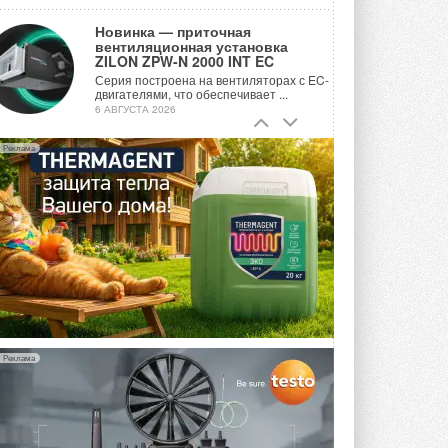
Новинка — приточная
вентиляционная установка
ZILON ZPW-N 2000 INT EC
Серия построена на вентиляторах с EC-
двигателями, что обеспечивает ...
6 АВГУСТА 2026
Учёные ЮУрГУ создали
Реклама
каскадную установку,
объединяющую солнечную и
геотермальную энергию
Природосберегающие технологии ...
6 АВГУСТА 2026
Для Арктики создали
технологию защиты
ветрогенераторов от аварий
Разработка учитывает влияние
мерзлоты, обледенения и снеговых ...
6 АВГУСТА 2026
Реклама
Гибридный тепловой насос PV/T
с одним общим испарителем
Исследователи предложили
конструкцию двухисточникового ...