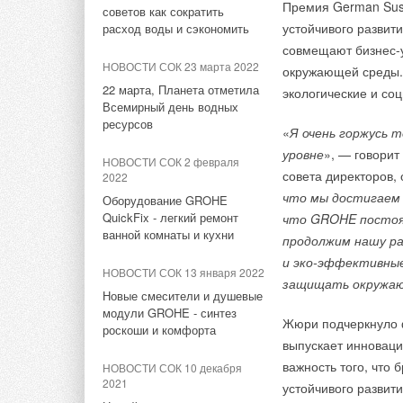
НОВОСТИ СОК 6 марта 2020
Премия German Sust
советов как сократить
устойчивого развит
Пресс-релиз выставки «Мир
расход воды и сэкономить
НОВОСТИ СОК 14 июля 2026
Климата-2020»
совмещают бизнес-у
SYRLock — счет на секунды
НОВОСТИ СОК 23 марта 2022
окружающей среды.
НОВОСТИ СОК 21 января 2020
22 марта, Планета отметила
НОВОСТИ СОК 13 июля 2026
экологические и со
Вентиляторы тягодутьевые
Всемирный день водных
Ридан расширил линейку
радиальные
ресурсов
оборудования для
«
Я очень горжусь 
малоаммиакоёмких
уровне
», — говори
НОВОСТИ СОК 21 января 2020
НОВОСТИ СОК 2 февраля
холодильных систем
совета директоров, 
2022
Приточная установка RW-S
что мы достигаем 
Оборудование GROHE
НОВОСТИ СОК 13 июля 2026
QuickFix - легкий ремонт
что GROHE постоян
НОВОСТИ СОК 11 декабря
Установлен порядок
ванной комнаты и кухни
2019
продолжим нашу ра
восстановления паспортов
трубопроводной арматуры
Расширенная линейка
и эко-эффективны
НОВОСТИ СОК 13 января 2022
смесительных узлов
защищать окружаю
Новые смесители и душевые
НОВОСТИ СОК 18 июня 2026
модули GROHE - синтез
РЕХАУ вывела на рынок
Жюри подчеркнуло ф
роскоши и комфорта
резьбовые фитинги AURLINE
выпускает инноваци
Тэги:
Компания Ровен
Бренд Ровен
Вентиляцио
из красной бронзы RX+
важность того, что
НОВОСТИ СОК 10 декабря
2021
устойчивого развит