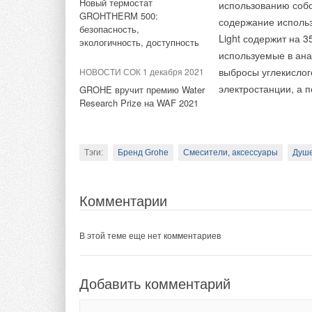
Комментарии
Новый термостат
использованию собс
Тэги:
Арматура, фитинги
GROHTHERM 500:
содержание исполь
безопасность,
Light содержит на 
В этой теме еще нет комментариев
экологичность, доступность
используемые в ана
Комментарии
выбросы углекислог
НОВОСТИ СОК 1 декабря 2021
Добавить комментарий
электростанции, а п
GROHE вручит премию Water
В этой теме еще нет комментариев
Research Prize на WAF 2021
Ваше имя *
Ваш E-mail *
Добавить комментарий
Тэги:
Бренд Grohe
Смесители, аксессуары
Душе
Текст комментария
Ваше имя *
Ваш E-mail *
Комментарии
Текст комментария
В этой теме еще нет комментариев
Добавить комментарий