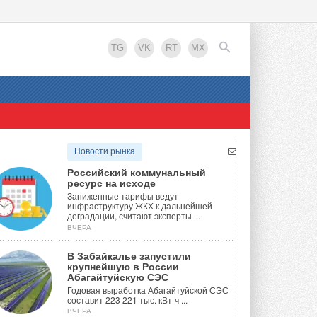
TG
VK
RT
MX
EN
Новости рынка
Российский коммунальный
ресурс на исходе
Заниженные тарифы ведут
инфраструктуру ЖКХ к дальнейшей
деградации, считают эксперты ...
ВЧЕРА
В Забайкалье запустили
крупнейшую в России
Абагайтуйскую СЭС
Годовая выработка Абагайтуйской СЭС
составит 223 221 тыс. кВт-ч ...
ВЧЕРА