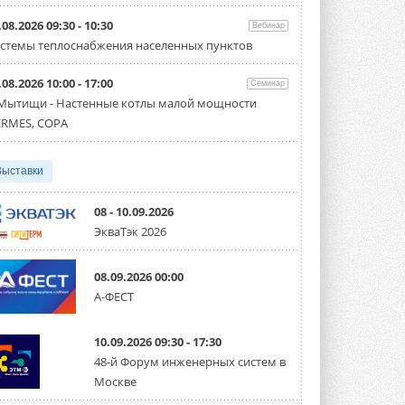
Организатором выступил торгово-
производственный холдинг ...
.08.2026 09:30 - 10:30
Вебинар
3 АВГУСТА 2026
стемы теплоснабжения населенных пунктов
«Датарк» испытал модульный
.08.2026 10:00 - 17:00
ЦОД с плотностью 54 кВт на
Семинар
стойку
 Мытищи - Настенные котлы малой мощности
Испытания прошли на собственной
RMES, COPA
производственной площадке и были ...
3 АВГУСТА 2026
Выставки
Samsung выпускает VRF-
систему DVM на R32
Линейка включает семь типоразмеров
08 - 10.09.2026
производительностью от 22,4 до 56 кВт.
ЭкваТэк 2026
Суммарная длина трубопроводов ...
3 АВГУСТА 2026
08.09.2026 00:00
«СиСофт Девелопмент» подвел
А-ФЕСТ
итоги конкурса студенческих
проектов «ТИМ-лидеры 2026»
Новый сезон конкурса «ТИМ-лидеры»
10.09.2026 09:30 - 17:30
стартует уже в сентябре 2026 года ...
3 АВГУСТА 2026
48-й Форум инженерных систем в
Москве
«Русклимат» укрепляет