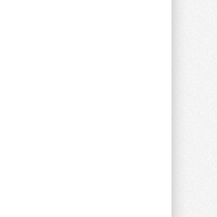
опроса Daikin о восприятии жары ...
28 ИЮЛЯ 2026
CDU производства LG прошёл
валидацию NVIDIA для ИИ-дата-
центров
Компания становится официальным
партнёром NVIDIA по системам ...
28 ИЮЛЯ 2026
В Великобритании предлагают
сделать кондиционирование
обязательным для новостроек
Либеральные демократы внесли
предложение оснащать все новые ...
1
28 ИЮЛЯ 2026
В Подмосковье запустят
производство холодильной
техники и теплообменного
оборудования
Проект реализует компания «ВЕЗА» ...
28 ИЮЛЯ 2026
Ридан объявил о старте продаж
автоматического
балансировочного клапана