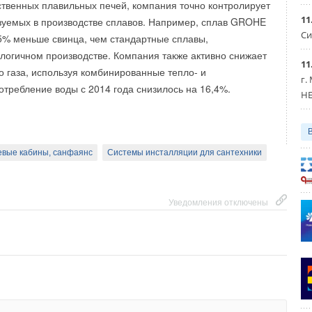
твенных плавильных печей, компания точно контролирует
Уведомления отключены
11
зуемых в производстве сплавов. Например, сплав GROHE
Си
35% меньше свинца, чем стандартные сплавы,
логичном производстве. Компания также активно снижает
11
Уведомления отключены
о газа, используя комбинированные тепло- и
г.
отребление воды с 2014 года снизилось на 16,4%.
HE
вые кабины, санфаянс
Системы инсталляции для сантехники
Уведомления отключены