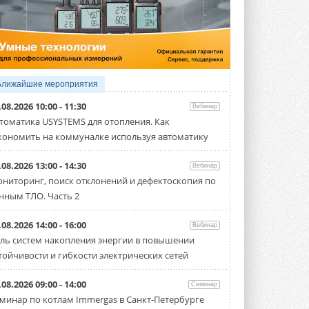
5 АВГУСТА 2026
21-й ежегодный форум
«ЦОД-2026»
Мероприятие пройдет 2-3 сентября в
отеле Radisson Slavyanskaya. Форум
посетит более двух тысяч участников ...
Ближайшие мероприятия
5 АВГУСТА 2026
.08.2026 10:00 - 11:30
Вебинар
Китайская Shenling представила
томатика USYSTEMS для отопления. Как
линейку тепловых насосов
кономить на коммуналке используя автоматику
«воздух-вода» на R290
Серия ThermaX R290 All-In-One
включает три модели ...
.08.2026 13:00 - 14:30
Вебинар
4 АВГУСТА 2026
ниторинг, поиск отклонений и дефектоскопия по
нным ТЛО. Часть 2
Тепловые насосы в связке с
солнечной генерацией и
накопителем снижают
.08.2026 14:00 - 16:00
Вебинар
потребление на 60%
ль систем накопления энергии в повышении
Исследователи из Италии установили ...
тойчивости и гибкости электрических сетей
4 АВГУСТА 2026
«РУСКЛИМАТ Fest 2026» в Уфе
.08.2026 09:00 - 14:00
Семинар
собрал свыше 700 профи
минар по котлам Immergas в Санкт-Петербурге
климатической отрасли