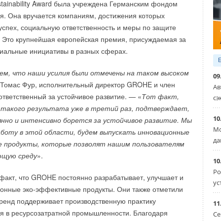
ainability Award была учреждена Германским фондом
ия. Она вручается компаниям, достижения которых
спех, социальную ответственность и меры по защите
 Это крупнейшая европейская премия, присуждаемая за
циальные инициативы в разных сферах.
тем, что наши усилия были отмечены на таком высоком
09
т Томас Фур, исполнительный директор GROHE и член
Ав
ответственный за устойчивое развитие. — «
Тот факт,
сэ
такого результата уже в третий раз, подтверждает,
10
но и интенсивно борется за устойчивое развитие. Мы
Мо
боту в этой области, будем выпускать инновационные
да
е продукты, которые позволят нашим пользователям
щую среду
».
10
Ро
акт, что GROHE постоянно разрабатывает, улучшает и
ус
онные эко-эффективные продукты. Они также отметили
нное оборудование и комплектующие, Системы дымоудаления
 бренд поддерживает производственную практику
11
ия в ресурсозатратной промышленности. Благодаря
Се