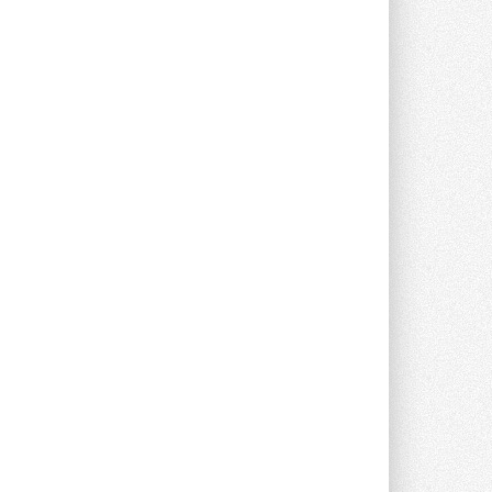
Группа «Теплолюкс» открыла
новую производственную
площадку
Открытие нового завода состоялось
сегодня в Мытищах ...
29 ИЮЛЯ 2026
Stiebel Eltron — спонсирует
международные соревнования
25 спортсменов, выступающих в
прыжках с трамплина и лыжном
двоеборье на международных ...
29 ИЮЛЯ 2026
Новый фирменный магазин
Midea открылся в Сургуте
Компания «Даичи» совместно с
партнером «Энердрим» открыла новый
фирменный магазин Midea в Сургуте ...
29 ИЮЛЯ 2026
Токио — лидер по
интенсивности использования
кондиционеров
Данные получены в ходе очередного