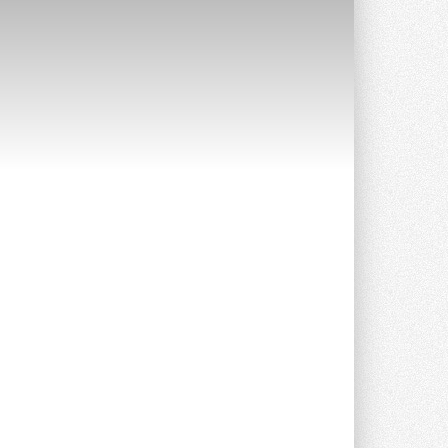
Уже через месяц в России
можно будет устанавливать
солнечные панели в МКД
С 1 сентября снимается запрет на
микрогенерацию в многоквартирных ...
30 ИЮЛЯ 2026
Канальные вентиляторы с ЕС-
двигателями Sysimple TRS EC
Poti
Новинка от Системэйр —
прямоугольный канальный ...
30 ИЮЛЯ 2026
Краска для окон: как выбрать
состав, который не
растрескается после первой
зимы
Частые вопросы о краске для окон ...
30 ИЮЛЯ 2026
СИЭНПИ РУС представила
новую серию консольных
насосов NM
Усовершенствованная гидравлика
помогает снизить энергопотребление ...
30 ИЮЛЯ 2026