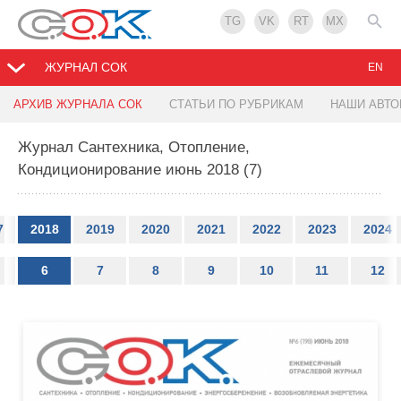
TG
VK
RT
MX
ЖУРНАЛ СОК
EN
АРХИВ ЖУРНАЛА СОК
СТАТЬИ ПО РУБРИКАМ
НАШИ АВТ
Журнал Сантехника, Отопление,
Кондиционирование июнь 2018 (7)
7
2018
2019
2020
2021
2022
2023
2024
6
7
8
9
10
11
12