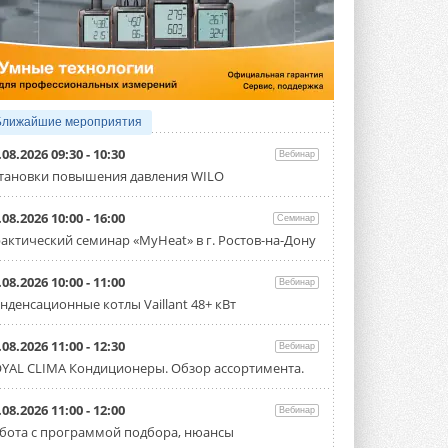
3 АВГУСТА 2026
Samsung выпускает VRF-
систему DVM на R32
Линейка включает семь типоразмеров
производительностью от 22,4 до 56 кВт.
Суммарная длина трубопроводов ...
Ближайшие мероприятия
3 АВГУСТА 2026
.08.2026 09:30 - 10:30
Вебинар
«СиСофт Девелопмент» подвел
тановки повышения давления WILO
итоги конкурса студенческих
проектов «ТИМ-лидеры 2026»
.08.2026 10:00 - 16:00
Семинар
Новый сезон конкурса «ТИМ-лидеры»
стартует уже в сентябре 2026 года ...
актический семинар «MyHeat» в г. Ростов-на-Дону
3 АВГУСТА 2026
.08.2026 10:00 - 11:00
Вебинар
«Русклимат» укрепляет
нденсационные котлы Vaillant 48+ кВт
партнёрство за Уралом
Президент Омского землячества в
Москве Михаил Тимошенко посетил
.08.2026 11:00 - 12:30
Вебинар
Омск с трёхдневным рабочим визитом ...
YAL CLIMA Кондиционеры. Обзор ассортимента.
31 ИЮЛЯ 2026
Carrier модернизирует
.08.2026 11:00 - 12:00
Вебинар
флагманский чиллер AquaEdge
бота с программой подбора, нюансы
19XR