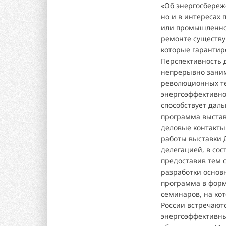
«Об энергосбереж
но и в интересах
или промышленной
ремонте существу
которые гарантир
Перспективность 
непрерывно заним
революционных те
энергоэффективно
способствует дал
программа выстав
деловые контакты
работы выставки 
делегацией, в со
предоставив тем 
разработки основ
программа в форм
семинаров, на ко
России встречают
энергоэффективны