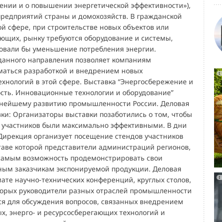
ении и о повышении энергетической эффективности»),
 предприятий страны и домохозяйств. В гражданской
 сфере, при строительстве новых объектов или
ющих, рынку требуются оборудование и системы,
овали бы уменьшение потребления энергии.
данного направления позволяет компаниям
аться разработкой и внедрением новых
хнологий в этой сфере. Выставка “Энергосбережение и
сть. Инновационные технологии и оборудование”
ьнейшему развитию промышленности России. Деловая
ки: Организаторы выставки позаботились о том, чтобы
 участников были максимально эффективными. В дни
Дирекция организует посещение стендов участников
ставе которой представители администраций регионов,
самым возможность продемонстрировать свои
ным заказчикам экспонируемой продукции. Деловая
ате научно-технических конференций, круглых столов,
торых руководители разных отраслей промышленности
ся для обсуждения вопросов, связанных внедрением
х, энерго- и ресурсосберегающих технологий и