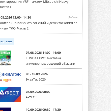
оектирования VRF – систем Mitsubishi Heavy
Чиллер получил новую версию,
работающую на хладагенте R1234ze ...
dustries
31 ИЮЛЯ 2026
.08.2026 13:00 - 14:30
Вебинар
Mitsubishi расширяет
ниторинг, поиск отклонений и дефектоскопия по
направление систем
охлаждения для ЦОД
нным ТЛО. Часть 2
Mitsubishi Electric создаёт в США новую
компанию MEHITS US Inc. ...
31 ИЮЛЯ 2026
Выставки
США запретили использование
иностранных инверторов
07.08.2026 11:00 - 16:00
28 июля 2026 года Федеральная
LUNDA EXPO: выставка
комиссия по связи США (FCC) обновила
инженерных решений в Казани
свой специальный перечень Covered ...
31 ИЮЛЯ 2026
08 - 10.09.2026
Уже через месяц в России
ЭкваТэк 2026
можно будет устанавливать
солнечные панели в МКД
С 1 сентября снимается запрет на
08.09.2026 00:00
микрогенерацию в многоквартирных ...
А-ФЕСТ
30 ИЮЛЯ 2026
Канальные вентиляторы с ЕС-
10.09.2026 09:30 - 17:30