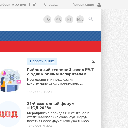
ыберите регион
EN
Справка
Авторизация
TG
VK
RT
MX
EN
Новости рынка
Гибридный тепловой насос PV/T
с одним общим испарителем
Исследователи предложили
конструкцию двухисточникового ...
18 ЧАСОВ НАЗАД
21-й ежегодный форум
«ЦОД-2026»
Мероприятие пройдет 2-3 сентября в
отеле Radisson Slavyanskaya. Форум
посетит более двух тысяч участников ...
19 ЧАСОВ НАЗАД