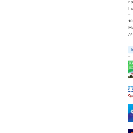
пр
In
10
Мо
да