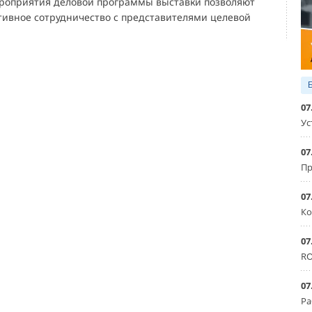
роприятия деловой программы выставки позволяют
тивное сотрудничество с представителями целевой
07
Ус
07
Пр
07
Ко
07
RO
07
Ра