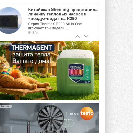
Китайская Shenling представила
линейку тепловых насосов
«воздух-вода» на R290
Серия ThermaX R290 All-In-One
включает три модели ...
ВЧЕРА
Тепловые насосы в связке с
Реклама
солнечной генерацией и
накопителем снижают
потребление на 60%
Исследователи из Италии установили ...
ВЧЕРА
«РУСКЛИМАТ Fest 2026» в Уфе
собрал свыше 700 профи
климатической отрасли
Организатором выступил торгово-
производственный холдинг ...
3 АВГУСТА 2026
Реклама
«Датарк» испытал модульный
ЦОД с плотностью 54 кВт на
стойку
Испытания прошли на собственной
производственной площадке и были ...