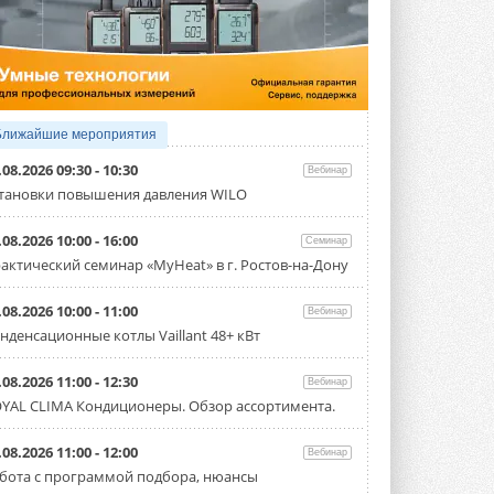
4 АВГУСТА 2026
Тепловые насосы в связке с
солнечной генерацией и
накопителем снижают
потребление на 60%
Исследователи из Италии установили ...
Ближайшие мероприятия
4 АВГУСТА 2026
.08.2026 09:30 - 10:30
Вебинар
«РУСКЛИМАТ Fest 2026» в Уфе
тановки повышения давления WILO
собрал свыше 700 профи
климатической отрасли
.08.2026 10:00 - 16:00
Семинар
Организатором выступил торгово-
производственный холдинг ...
актический семинар «MyHeat» в г. Ростов-на-Дону
3 АВГУСТА 2026
.08.2026 10:00 - 11:00
Вебинар
«Датарк» испытал модульный
нденсационные котлы Vaillant 48+ кВт
ЦОД с плотностью 54 кВт на
стойку
Испытания прошли на собственной
.08.2026 11:00 - 12:30
Вебинар
производственной площадке и были ...
YAL CLIMA Кондиционеры. Обзор ассортимента.
3 АВГУСТА 2026
Samsung выпускает VRF-
.08.2026 11:00 - 12:00
Вебинар
систему DVM на R32
бота с программой подбора, нюансы
Линейка включает семь типоразмеров