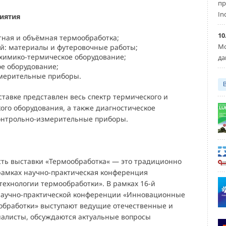
пр
In
иятия
10
тная и объёмная термообработка;
Мо
ей: материалы и футеровочные работы;
 химико-термическое оборудование;
да
е оборудование;
мерительные приборы.
ставке представлен весь спектр термического и
ого оборудования, а также диагностическое
онтрольно-измерительные приборы.
ть выставки «Термообработка« — это традиционно
рамках научно-практическая конференция
ехнологии термообработки». В рамках 16-й
аучно-практической конференции «Инновационные
обработки» выступают ведущие отечественные и
алисты, обсуждаются актуальные вопросы