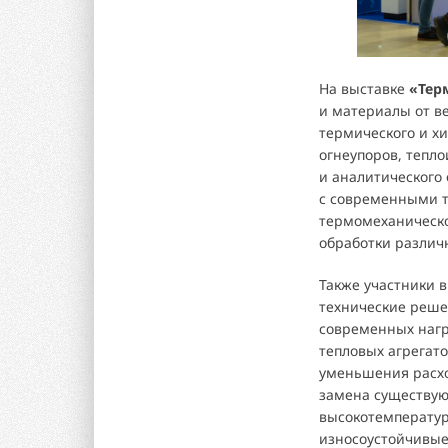
На выставке
«Тер
и материалы от в
термического и х
огнеупоров, тепл
и аналитического
с современными т
термомеханическо
обработки различ
Также участники 
технические реше
современных нагр
тепловых агрегат
уменьшения расход
замена существую
высокотемперату
износоустойчивые