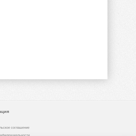
Новый фирменный магазин
Midea открылся в Сургуте
Компания «Даичи» совместно с
партнером «Энердрим» открыла новый
фирменный магазин Midea в Сургуте ...
29 ИЮЛЯ 2026
Токио — лидер по
интенсивности использования
кондиционеров
Данные получены в ходе очередного
опроса Daikin о восприятии жары ...
28 ИЮЛЯ 2026
CDU производства LG прошёл
валидацию NVIDIA для ИИ-дата-
центров
Компания становится официальным
партнёром NVIDIA по системам ...
28 ИЮЛЯ 2026
ация
В Великобритании предлагают
сделать кондиционирование
обязательным для новостроек
льское соглашение
Либеральные демократы внесли
онфиденциальности