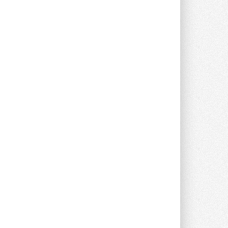
Краска для окон: как выбрать
состав, который не
растрескается после первой
зимы
Частые вопросы о краске для окон ...
30 ИЮЛЯ 2026
СИЭНПИ РУС представила
новую серию консольных
насосов NM
Усовершенствованная гидравлика
помогает снизить энергопотребление ...
30 ИЮЛЯ 2026
Группа «Теплолюкс» открыла
новую производственную
площадку
Открытие нового завода состоялось
сегодня в Мытищах ...
29 ИЮЛЯ 2026
Stiebel Eltron — спонсирует
международные соревнования
25 спортсменов, выступающих в
прыжках с трамплина и лыжном
двоеборье на международных ...
29 ИЮЛЯ 2026