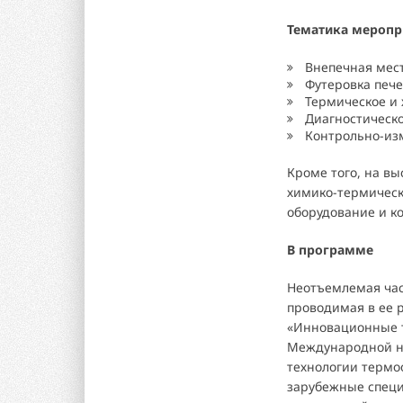
Тематика меропр
Внепечная мес
Футеровка печ
Термическое и
Диагностическо
Контрольно-из
Кроме того, на вы
химико-термическ
оборудование и к
В программе
Неотъемлемая час
проводимая в ее 
«Инновационные т
Международной н
технологии термо
зарубежные специ