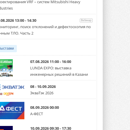
оектирования VRF – систем Mitsubishi Heavy
производительностью от 22,4 до 56 кВт.
Суммарная длина трубопроводов ...
dustries
3 АВГУСТА 2026
.08.2026 13:00 - 14:30
Вебинар
«СиСофт Девелопмент» подвел
ниторинг, поиск отклонений и дефектоскопия по
итоги конкурса студенческих
проектов «ТИМ-лидеры 2026»
нным ТЛО. Часть 2
Новый сезон конкурса «ТИМ-лидеры»
стартует уже в сентябре 2026 года ...
3 АВГУСТА 2026
Выставки
«Русклимат» укрепляет
партнёрство за Уралом
07.08.2026 11:00 - 16:00
Президент Омского землячества в
LUNDA EXPO: выставка
Москве Михаил Тимошенко посетил
инженерных решений в Казани
Омск с трёхдневным рабочим визитом ...
31 ИЮЛЯ 2026
08 - 10.09.2026
Carrier модернизирует
ЭкваТэк 2026
флагманский чиллер AquaEdge
19XR
Чиллер получил новую версию,
08.09.2026 00:00
работающую на хладагенте R1234ze ...
А-ФЕСТ
31 ИЮЛЯ 2026
Mitsubishi расширяет
10.09.2026 09:30 - 17:30