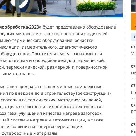
мообработка-2023»
будет представлено оборудование
едущих мировых и отечественных производителей
имико-термического оборудования, оснастки,
07
оизоляции, измерительного, диагностического
Ус
 оборудования. Посетители смогут ознакомиться
ехнологиями и оборудованием для термической,
07
й, термохимической, размерной и поверхностной
Пр
ных материалов.
07
выставки предлагают современные комплексные
Ко
ния по внедрению и строительству (реконструкции)
евательных, термических, методических печей,
07
ов, с целью повышения их энергоэффективности:
RO
а газа, улучшения качества нагрева заготовок,
щей системы нагрева и автоматизации, а также
07
рные волокнистые энергосберегающие
Ра
 футеровочные материалы.