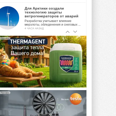
Для Арктики создали
технологию защиты
ветрогенераторов от аварий
Разработка учитывает влияние
мерзлоты, обледенения и снеговых ...
4 ЧАСА НАЗАД
Гибридный тепловой насос PV/T
Реклама
с одним общим испарителем
Исследователи предложили
конструкцию двухисточникового ...
ВЧЕРА
21-й ежегодный форум
«ЦОД-2026»
Мероприятие пройдет 2-3 сентября в
отеле Radisson Slavyanskaya. Форум
посетит более двух тысяч участников ...
ВЧЕРА
Реклама
Китайская Shenling представила
линейку тепловых насосов
«воздух-вода» на R290
Серия ThermaX R290 All-In-One
включает три модели ...