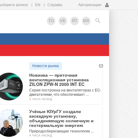
ыберите регион
EN
Справка
Авторизация
TG
VK
RT
MX
EN
Новости рынка
Новинка — приточная
вентиляционная установка
ZILON ZPW-N 2000 INT EC
Серия построена на вентиляторах с EC-
двигателями, что обеспечивает ...
2 ЧАСА НАЗАД
Учёные ЮУрГУ создали
каскадную установку,
объединяющую солнечную и
геотермальную энергию
Природосберегающие технологии ...
4 ЧАСА НАЗАД