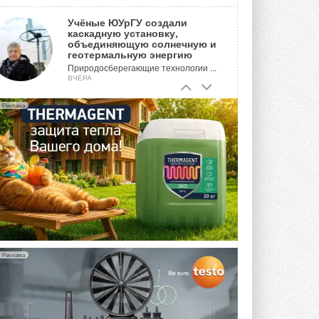
Учёные ЮУрГУ создали
каскадную установку,
объединяющую солнечную и
геотермальную энергию
Природосберегающие технологии ...
ВЧЕРА
Для Арктики создали
Реклама
технологию защиты
ветрогенераторов от аварий
Разработка учитывает влияние
мерзлоты, обледенения и снеговых ...
ВЧЕРА
Гибридный тепловой насос PV/T
с одним общим испарителем
Исследователи предложили
конструкцию двухисточникового ...
5 АВГУСТА 2026
Реклама
21-й ежегодный форум
«ЦОД-2026»
Мероприятие пройдет 2-3 сентября в
отеле Radisson Slavyanskaya. Форум
посетит более двух тысяч участников ...