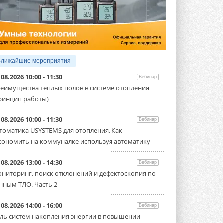
5 АВГУСТА 2026
Китайская Shenling представила
линейку тепловых насосов
«воздух-вода» на R290
Серия ThermaX R290 All-In-One
включает три модели ...
Ближайшие мероприятия
4 АВГУСТА 2026
.08.2026 10:00 - 11:30
Вебинар
Тепловые насосы в связке с
еимущества теплых полов в системе отопления
солнечной генерацией и
ринцип работы)
накопителем снижают
потребление на 60%
Исследователи из Италии установили ...
.08.2026 10:00 - 11:30
Вебинар
4 АВГУСТА 2026
томатика USYSTEMS для отопления. Как
кономить на коммуналке используя автоматику
«РУСКЛИМАТ Fest 2026» в Уфе
собрал свыше 700 профи
климатической отрасли
.08.2026 13:00 - 14:30
Вебинар
Организатором выступил торгово-
ниторинг, поиск отклонений и дефектоскопия по
производственный холдинг ...
нным ТЛО. Часть 2
3 АВГУСТА 2026
«Датарк» испытал модульный
.08.2026 14:00 - 16:00
Вебинар
ЦОД с плотностью 54 кВт на
ль систем накопления энергии в повышении
стойку