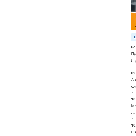
08
Пр
(п
09
Ав
сэ
10
Мо
да
10
Ро