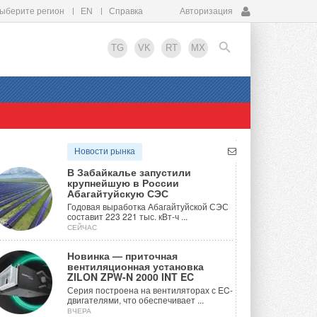
ыберите регион
EN
Справка
Авторизация
TG
VK
RT
MX
EN
Новости рынка
В Забайкалье запустили
крупнейшую в России
Абагайтуйскую СЭС
Годовая выработка Абагайтуйской СЭС
составит 223 221 тыс. кВт-ч ...
СЕЙЧАС
Новинка — приточная
вентиляционная установка
ZILON ZPW-N 2000 INT EC
Серия построена на вентиляторах с EC-
двигателями, что обеспечивает ...
ВЧЕРА