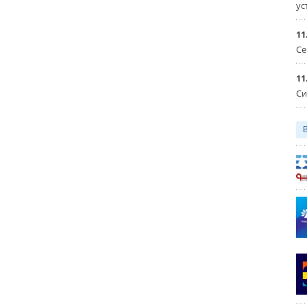
ус
11
Се
11
Си