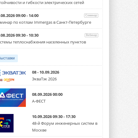
тойчивости и гибкости электрических сетей
Испытания прошли на собственной
производственной площадке и были ...
3 АВГУСТА 2026
.08.2026 09:00 - 14:00
Семинар
минар по котлам Immergas в Санкт-Петербурге
Samsung выпускает VRF-
систему DVM на R32
Линейка включает семь типоразмеров
.08.2026 09:30 - 10:30
Вебинар
производительностью от 22,4 до 56 кВт.
стемы теплоснабжения населенных пунктов
Суммарная длина трубопроводов ...
3 АВГУСТА 2026
Выставки
«СиСофт Девелопмент» подвел
итоги конкурса студенческих
проектов «ТИМ-лидеры 2026»
08 - 10.09.2026
Новый сезон конкурса «ТИМ-лидеры»
ЭкваТэк 2026
стартует уже в сентябре 2026 года ...
3 АВГУСТА 2026
08.09.2026 00:00
«Русклимат» укрепляет
А-ФЕСТ
партнёрство за Уралом
Президент Омского землячества в
Москве Михаил Тимошенко посетил
Омск с трёхдневным рабочим визитом ...
10.09.2026 09:30 - 17:30
31 ИЮЛЯ 2026
48-й Форум инженерных систем в
Москве
Carrier модернизирует