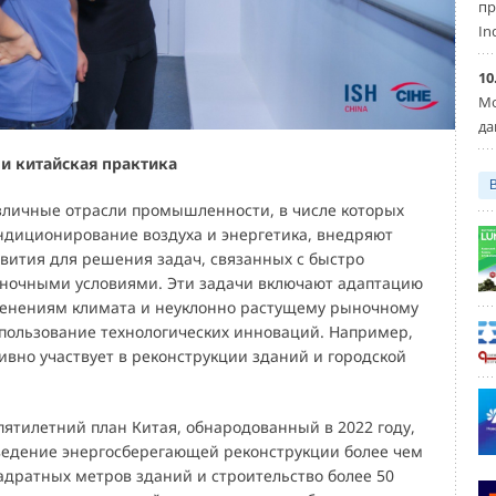
пр
In
10
Мо
да
и китайская практика
зличные отрасли промышленности, в числе которых
ондиционирование воздуха и энергетика, внедряют
вития для решения задач, связанных с быстро
очными условиями. Эти задачи включают адаптацию
енениям климата и неуклонно растущему рыночному
использование технологических инноваций. Например,
ивно участвует в реконструкции зданий и городской
 пятилетний план Китая, обнародованный в 2022 году,
ведение энергосберегающей реконструкции более чем
адратных метров зданий и строительство более 50