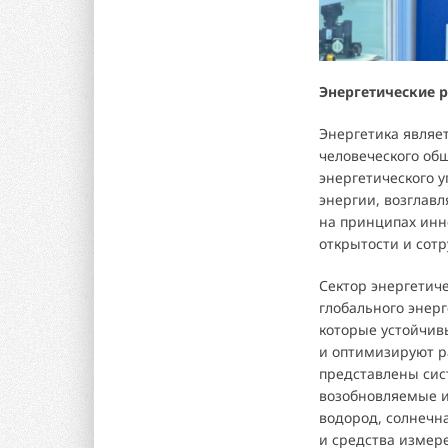
Энергетические 
Энергетика являе
человеческого об
энергетического 
энергии, возглав
на принципах инн
открытости и сотр
Сектор энергетич
глобального энер
которые устойчив
и оптимизируют р
представлены сис
возобновляемые и
водород, солнечна
и средства измер