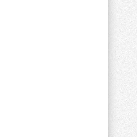
предложение оснащать все новые ...
1
28 ИЮЛЯ 2026
В Подмосковье запустят
производство холодильной
техники и теплообменного
оборудования
Проект реализует компания «ВЕЗА» ...
28 ИЮЛЯ 2026
Ридан объявил о старте продаж
автоматического
балансировочного клапана
Клапан APT‑R3 производится на заводе
в Лешково (Московская область) ...
27 ИЮЛЯ 2026
Шумоглушители собственного
производства от компании
TURKOV
Новая линейка пластинчатых
прямоугольных шумоглушителей ...
27 ИЮЛЯ 2026
Aquatherm Almaty 2026:
ключевая платформа для
развития инженерных систем