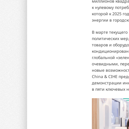
миллионов квадра
к нулевому потреб
которой к 2025 г
энергии в городс
В марте текущего
политических мер
товаров и оборуд
кондиционировани
глобальной «зеле
очевидными, пере
новые возможност
China & CIHE пре
демонстрации инн
в пяти ключевых 