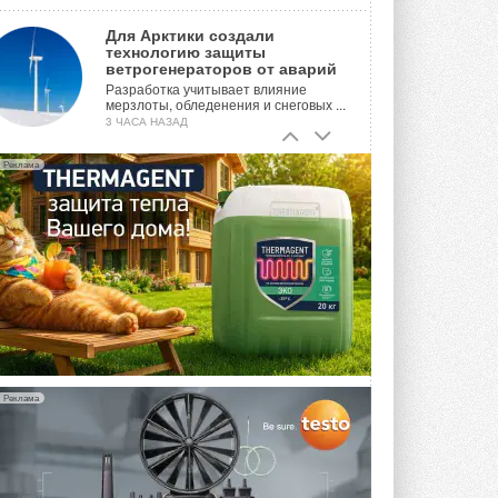
Для Арктики создали
технологию защиты
ветрогенераторов от аварий
Разработка учитывает влияние
мерзлоты, обледенения и снеговых ...
3 ЧАСА НАЗАД
Гибридный тепловой насос PV/T
Реклама
с одним общим испарителем
Исследователи предложили
конструкцию двухисточникового ...
ВЧЕРА
21-й ежегодный форум
«ЦОД-2026»
Мероприятие пройдет 2-3 сентября в
отеле Radisson Slavyanskaya. Форум
посетит более двух тысяч участников ...
ВЧЕРА
Реклама
Китайская Shenling представила
линейку тепловых насосов
«воздух-вода» на R290
Серия ThermaX R290 All-In-One
включает три модели ...