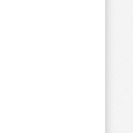
Новый фирменный магазин
Midea открылся в Сургуте
Компания «Даичи» совместно с
партнером «Энердрим» открыла новый
фирменный магазин Midea в Сургуте ...
29 ИЮЛЯ 2026
Токио — лидер по
интенсивности использования
кондиционеров
Данные получены в ходе очередного
опроса Daikin о восприятии жары ...
28 ИЮЛЯ 2026
CDU производства LG прошёл
валидацию NVIDIA для ИИ-дата-
центров
Компания становится официальным
партнёром NVIDIA по системам ...
28 ИЮЛЯ 2026
В Великобритании предлагают
сделать кондиционирование
обязательным для новостроек
Либеральные демократы внесли