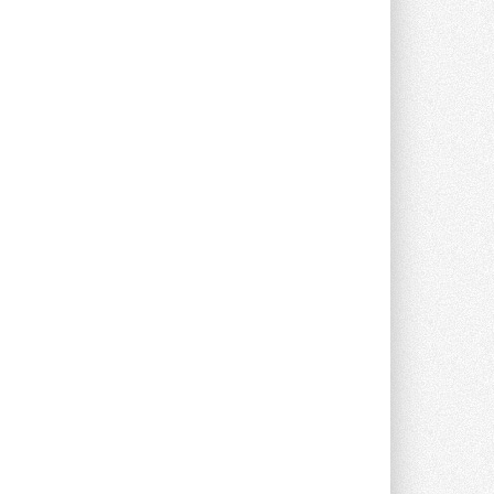
Краска для окон: как выбрать
состав, который не
растрескается после первой
зимы
Частые вопросы о краске для окон ...
30 ИЮЛЯ 2026
СИЭНПИ РУС представила
новую серию консольных
насосов NM
Усовершенствованная гидравлика
помогает снизить энергопотребление ...
30 ИЮЛЯ 2026
Группа «Теплолюкс» открыла
новую производственную
площадку
Открытие нового завода состоялось
сегодня в Мытищах ...
29 ИЮЛЯ 2026
Stiebel Eltron — спонсирует
международные соревнования
25 спортсменов, выступающих в
прыжках с трамплина и лыжном
двоеборье на международных ...
29 ИЮЛЯ 2026