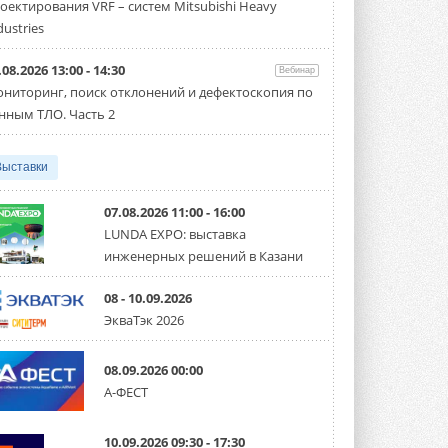
оектирования VRF – систем Mitsubishi Heavy
производительностью от 22,4 до 56 кВт.
Суммарная длина трубопроводов ...
dustries
3 АВГУСТА 2026
.08.2026 13:00 - 14:30
Вебинар
«СиСофт Девелопмент» подвел
ниторинг, поиск отклонений и дефектоскопия по
итоги конкурса студенческих
проектов «ТИМ-лидеры 2026»
нным ТЛО. Часть 2
Новый сезон конкурса «ТИМ-лидеры»
стартует уже в сентябре 2026 года ...
3 АВГУСТА 2026
Выставки
«Русклимат» укрепляет
партнёрство за Уралом
07.08.2026 11:00 - 16:00
Президент Омского землячества в
LUNDA EXPO: выставка
Москве Михаил Тимошенко посетил
инженерных решений в Казани
Омск с трёхдневным рабочим визитом ...
31 ИЮЛЯ 2026
08 - 10.09.2026
Carrier модернизирует
ЭкваТэк 2026
флагманский чиллер AquaEdge
19XR
Чиллер получил новую версию,
08.09.2026 00:00
работающую на хладагенте R1234ze ...
А-ФЕСТ
31 ИЮЛЯ 2026
Mitsubishi расширяет
10.09.2026 09:30 - 17:30