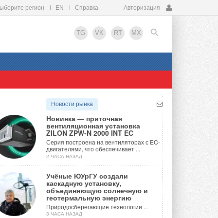
ыберите регион
EN
Справка
Авторизация
TG
VK
RT
MX
EN
Новости рынка
Новинка — приточная
вентиляционная установка
ZILON ZPW-N 2000 INT EC
Серия построена на вентиляторах с EC-
двигателями, что обеспечивает ...
2 ЧАСА НАЗАД
Учёные ЮУрГУ создали
каскадную установку,
объединяющую солнечную и
геотермальную энергию
Природосберегающие технологии ...
3 ЧАСА НАЗАД