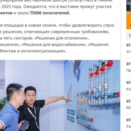
я 2025 года. Ожидается, что в выставке примут участие
нентов
и около
75000 посетителей
.
 площадка в новом сезоне, чтобы удовлетворить спрос
е решения, отвечающие современным требованиям,
а пять секторов: «Решения для отопления»,
решения», «Решения для водоснабжения», «Решения
07
«Монтаж и интеллектуализация».
Ус
07
Пр
07
Ко
07
RO
07
Ра