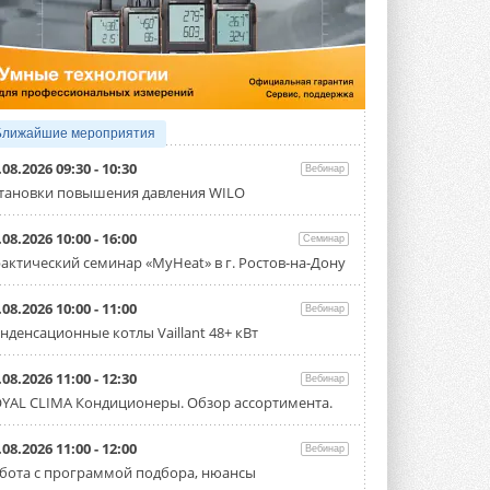
4 АВГУСТА 2026
Тепловые насосы в связке с
солнечной генерацией и
накопителем снижают
потребление на 60%
Исследователи из Италии установили ...
Ближайшие мероприятия
4 АВГУСТА 2026
.08.2026 09:30 - 10:30
Вебинар
«РУСКЛИМАТ Fest 2026» в Уфе
тановки повышения давления WILO
собрал свыше 700 профи
климатической отрасли
.08.2026 10:00 - 16:00
Семинар
Организатором выступил торгово-
производственный холдинг ...
актический семинар «MyHeat» в г. Ростов-на-Дону
3 АВГУСТА 2026
.08.2026 10:00 - 11:00
Вебинар
«Датарк» испытал модульный
нденсационные котлы Vaillant 48+ кВт
ЦОД с плотностью 54 кВт на
стойку
Испытания прошли на собственной
.08.2026 11:00 - 12:30
Вебинар
производственной площадке и были ...
YAL CLIMA Кондиционеры. Обзор ассортимента.
3 АВГУСТА 2026
Samsung выпускает VRF-
.08.2026 11:00 - 12:00
Вебинар
систему DVM на R32
бота с программой подбора, нюансы
Линейка включает семь типоразмеров