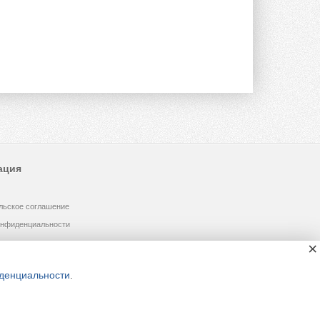
предложение оснащать все новые ...
1
28 ИЮЛЯ 2026
В Подмосковье запустят
производство холодильной
техники и теплообменного
оборудования
Проект реализует компания «ВЕЗА» ...
28 ИЮЛЯ 2026
Ридан объявил о старте продаж
автоматического
балансировочного клапана
Клапан APT‑R3 производится на заводе
ация
в Лешково (Московская область) ...
27 ИЮЛЯ 2026
льское соглашение
Шумоглушители собственного
производства от компании
онфиденциальности
TURKOV
Новая линейка пластинчатых
×
прямоугольных шумоглушителей ...
27 ИЮЛЯ 2026
денциальности
.
Aquatherm Almaty 2026:
ключевая платформа для
развития инженерных систем