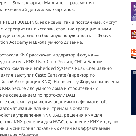
ре — Smart квартал Марьино — рассмотрят
 технологий для жилых кварталов.
HI-TECH BUILDING, как новые, так и постоянные, смогут
ые мероприятия выставки, ставшие традиционными
реди специалистов большую популярность — Форум
ation Academy и Школа умного дизайна.
ротокола KNX расскажет модератор Форума —
дставитель KNX-User Club России, СНГ и Балтии,
ктор компании Embedded Systems Rus). Специально
иятия выступит Casto Canavate (директор по
ейской Ассоциации KNX). На повестку Форума вынесены
к KNX Secure для умного дома и строительных
ние освещением по протоколу DALI,
ые системы управления зданиями в формате IoT,
автоматизации зданий, тренды в области
тройства управления KNX DALI, решения KNX для
ектов, KNX решения для HVAC, сравнение KNX и других
чный мониторинг локальных сетей как эффективный
живания объектов.