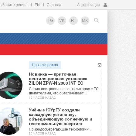
ыберите регион
EN
Справка
Авторизация
TG
VK
RT
MX
EN
Новости рынка
Новинка — приточная
вентиляционная установка
ZILON ZPW-N 2000 INT EC
Серия построена на вентиляторах с EC-
двигателями, что обеспечивает ...
19 ЧАСОВ НАЗАД
Учёные ЮУрГУ создали
каскадную установку,
объединяющую солнечную и
геотермальную энергию
Природосберегающие технологии ...
20 ЧАСОВ НАЗАД