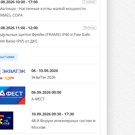
.08.2026 10:00 - 17:00
производительностью от 22,4 до 56 кВт.
Семинар
Суммарная длина трубопроводов ...
 Мытищи - Настенные котлы малой мощности
3 АВГУСТА 2026
RMES, COPA
«СиСофт Девелопмент» подвел
.08.2026 11:00 - 12:00
итоги конкурса студенческих
Вебинар
проектов «ТИМ-лидеры 2026»
дульные щитки Фрейм (FRAME) IP40 и Рам Бэйс
Новый сезон конкурса «ТИМ-лидеры»
AM Base) IP65 от ДКС
стартует уже в сентябре 2026 года ...
3 АВГУСТА 2026
Выставки
«Русклимат» укрепляет
партнёрство за Уралом
Президент Омского землячества в
08 - 10.09.2026
Москве Михаил Тимошенко посетил
ЭкваТэк 2026
Омск с трёхдневным рабочим визитом ...
31 ИЮЛЯ 2026
08.09.2026 00:00
Carrier модернизирует
А-ФЕСТ
флагманский чиллер AquaEdge
19XR
Чиллер получил новую версию,
10.09.2026 09:30 - 17:30
работающую на хладагенте R1234ze ...
31 ИЮЛЯ 2026
48-й Форум инженерных систем в
Москве
Mitsubishi расширяет