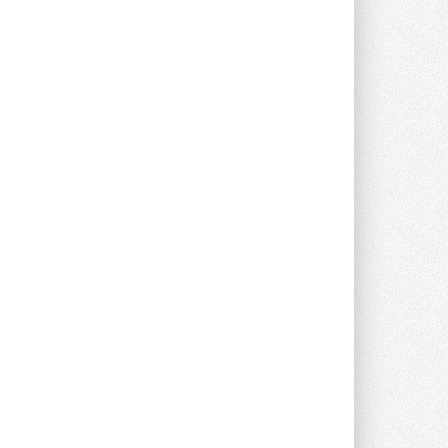
Краска для окон: как выбрать
состав, который не
растрескается после первой
зимы
Частые вопросы о краске для окон ...
30 ИЮЛЯ 2026
СИЭНПИ РУС представила
новую серию консольных
насосов NM
Усовершенствованная гидравлика
помогает снизить энергопотребление ...
30 ИЮЛЯ 2026
Группа «Теплолюкс» открыла
новую производственную
площадку
Открытие нового завода состоялось
сегодня в Мытищах ...
29 ИЮЛЯ 2026
Stiebel Eltron — спонсирует
международные соревнования
25 спортсменов, выступающих в
прыжках с трамплина и лыжном
двоеборье на международных ...
29 ИЮЛЯ 2026