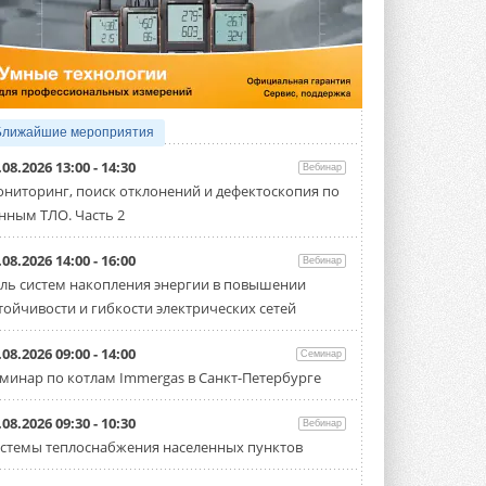
4 АВГУСТА 2026
Тепловые насосы в связке с
солнечной генерацией и
накопителем снижают
потребление на 60%
Исследователи из Италии установили ...
Ближайшие мероприятия
4 АВГУСТА 2026
.08.2026 13:00 - 14:30
Вебинар
«РУСКЛИМАТ Fest 2026» в Уфе
ниторинг, поиск отклонений и дефектоскопия по
собрал свыше 700 профи
нным ТЛО. Часть 2
климатической отрасли
Организатором выступил торгово-
производственный холдинг ...
.08.2026 14:00 - 16:00
Вебинар
3 АВГУСТА 2026
ль систем накопления энергии в повышении
тойчивости и гибкости электрических сетей
«Датарк» испытал модульный
ЦОД с плотностью 54 кВт на
стойку
.08.2026 09:00 - 14:00
Семинар
Испытания прошли на собственной
минар по котлам Immergas в Санкт-Петербурге
производственной площадке и были ...
3 АВГУСТА 2026
.08.2026 09:30 - 10:30
Вебинар
Samsung выпускает VRF-
стемы теплоснабжения населенных пунктов
систему DVM на R32
Линейка включает семь типоразмеров