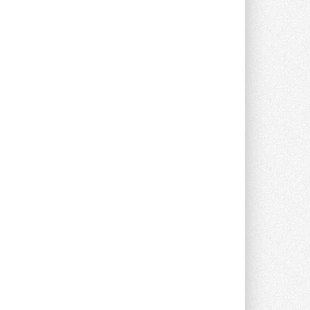
Новый фирменный магазин
Midea открылся в Сургуте
Компания «Даичи» совместно с
партнером «Энердрим» открыла новый
фирменный магазин Midea в Сургуте ...
29 ИЮЛЯ 2026
Токио — лидер по
интенсивности использования
кондиционеров
Данные получены в ходе очередного
опроса Daikin о восприятии жары ...
28 ИЮЛЯ 2026
CDU производства LG прошёл
валидацию NVIDIA для ИИ-дата-
центров
Компания становится официальным
партнёром NVIDIA по системам ...
28 ИЮЛЯ 2026
В Великобритании предлагают
сделать кондиционирование
обязательным для новостроек
Либеральные демократы внесли