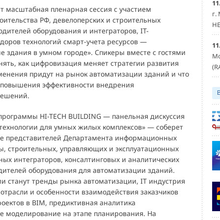
11
ет масштабная пленарная сессия с участием
г.
оительства РФ, девелоперских и строительных
HE
дителей оборудования и интеграторов, IT-
ндоров технологий смарт-учета ресурсов —
11
е здания в умном городе». Спикеры вместе с гостями
Мо
нять, как цифровизация меняет стратегии развития
(R
зменения придут на рынок автоматизации зданий и что
 повышения эффективности внедрения
решений.
программы HI-TECH BUILDING — панельная дискуссия
ехнологии для умных жилых комплексов» — соберет
ке представителей Департамента информационных
ы, строительных, управляющих и эксплуатационных
ных интеграторов, консалтинговых и аналитических
одителей оборудования для автоматизации зданий.
 станут тренды рынка автоматизации, IT индустрия
 отрасли и особенности взаимодействия заказчиков
роектов в BIM, предиктивная аналитика
 моделирование на этапе планирования. На