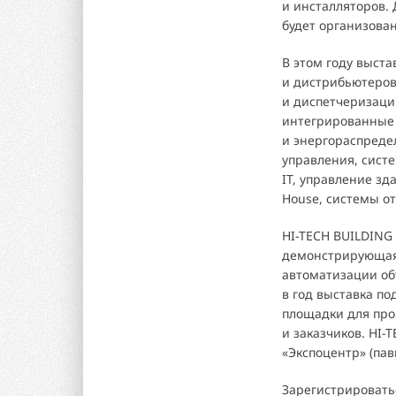
и инсталляторов. 
будет организова
В этом году выст
и дистрибьютеров 
и диспетчеризаци
интегрированные 
и энергораспреде
управления, сист
IT, управление зд
House, системы о
HI-TECH BUILDING 
демонстрирующая 
автоматизации об
в год выставка п
площадки для про
и заказчиков. HI-
«Экспоцентр» (пав
Зарегистрировать