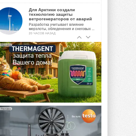
Для Арктики создали
технологию защиты
ветрогенераторов от аварий
Разработка учитывает влияние
мерзлоты, обледенения и снеговых ...
20 ЧАСОВ НАЗАД
Гибридный тепловой насос PV/T
Реклама
с одним общим испарителем
Исследователи предложили
конструкцию двухисточникового ...
ВЧЕРА
21-й ежегодный форум
«ЦОД-2026»
Мероприятие пройдет 2-3 сентября в
отеле Radisson Slavyanskaya. Форум
посетит более двух тысяч участников ...
ВЧЕРА
Реклама
Китайская Shenling представила
линейку тепловых насосов
«воздух-вода» на R290
Серия ThermaX R290 All-In-One
включает три модели ...