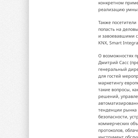
конкретном приме
реализацию умных
Также посетители 
попасть на делов
и завоевавшими с
KNX, Smart Integr
О возможностях п
Дмитрий Сасс (пре
генеральный дире
для гостей меропр
маркетингу европ
такие вопросы, ка
решений, управле
автоматизированн
тенденции рынка 
безопасности, ус
коммерческих объ
протоколов, обла
инструмент обслу