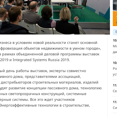
10
знеса в условиях новой реальности станет основной
Мо
фровизация объектов недвижимости в умном городе»,
да
в рамках объединенной деловой программы выставок
2019 и Integrated Systems Russia 2019.
10
Ро
вый день работы выставок, эксперты совместно
ус
сивного дома, представителями ассоциаций,
 дистрибьюторов строительных материалов, изделий
11
судят развитие концепции пассивного дома, технологию
Се
ных светопрозрачных конструкций, системные
рные системы. Все это ждет участников
11
Энергоэффективные технологии в строительстве,
Си