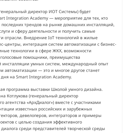
(генеральный директор ИОТ Системы) будет
t Integration Academy — мероприятие для тех, кто
се последних трендов на рынке домашних инсталляций,
слуги и сферу деятельности и получить самые
ти отрасли. Внедрение IoT технологий в жилые
ес-центры, интеграция систем автоматизации с бизнес-
ные технологии в сфере ЖКХ, возможности
 голосовые помощники, преимущества
й инсталляции умных систем, международный опыт
м автоматизации — это и многое другое станет
ня на Smart Integration Academy.
ая программа выставки Школой умного дизайна.
на Котлукова (генеральный директор
о агентства «АрхДиалог») вместе с участниками
нтации известных российских и зарубежных
текторов, девелоперов, интеграторов и примеры
оектов с целью создания эффективного
 диалога среди представителей творческой среды