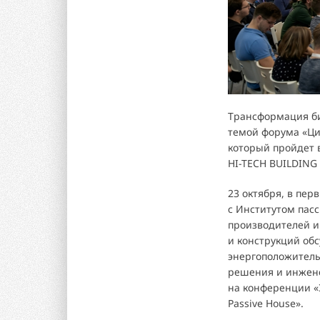
Трансформация би
темой форума «Ци
который пройдет 
HI-TECH BUILDING 
23 октября, в пер
с Институтом пас
производителей и
и конструкций об
энергоположитель
решения и инжене
на конференции «
Passive House».