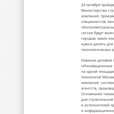
24 октября пройд
Министерства стр
компаний, произво
специалистов, ве
«Интеллектуальны
сессии будут выяс
городов, какие и
нужно делать для
технологических 
Новинка деловой 
«Инновационные т
на одной площад
технологий Москв
компаний, систем
агентств, произв
Основными темами
для строительной
и исполнителей п
и информационное