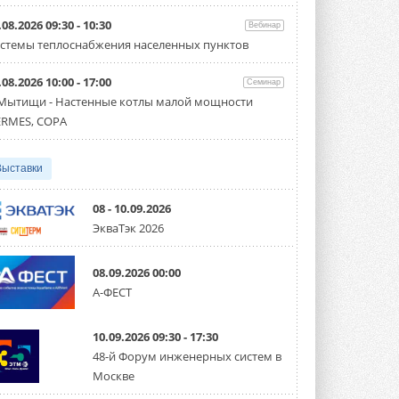
Организатором выступил торгово-
производственный холдинг ...
.08.2026 09:30 - 10:30
Вебинар
3 АВГУСТА 2026
стемы теплоснабжения населенных пунктов
«Датарк» испытал модульный
.08.2026 10:00 - 17:00
ЦОД с плотностью 54 кВт на
Семинар
стойку
 Мытищи - Настенные котлы малой мощности
Испытания прошли на собственной
RMES, COPA
производственной площадке и были ...
3 АВГУСТА 2026
Выставки
Samsung выпускает VRF-
систему DVM на R32
Линейка включает семь типоразмеров
08 - 10.09.2026
производительностью от 22,4 до 56 кВт.
ЭкваТэк 2026
Суммарная длина трубопроводов ...
3 АВГУСТА 2026
08.09.2026 00:00
«СиСофт Девелопмент» подвел
А-ФЕСТ
итоги конкурса студенческих
проектов «ТИМ-лидеры 2026»
Новый сезон конкурса «ТИМ-лидеры»
10.09.2026 09:30 - 17:30
стартует уже в сентябре 2026 года ...
3 АВГУСТА 2026
48-й Форум инженерных систем в
Москве
«Русклимат» укрепляет