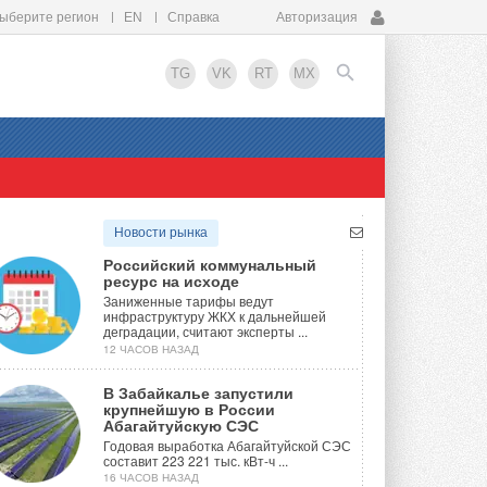
ыберите регион
EN
Справка
Авторизация
TG
VK
RT
MX
EN
Новости рынка
Российский коммунальный
ресурс на исходе
Заниженные тарифы ведут
инфраструктуру ЖКХ к дальнейшей
деградации, считают эксперты ...
12 ЧАСОВ НАЗАД
В Забайкалье запустили
крупнейшую в России
Абагайтуйскую СЭС
Годовая выработка Абагайтуйской СЭС
составит 223 221 тыс. кВт-ч ...
16 ЧАСОВ НАЗАД