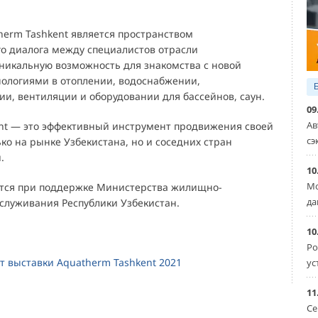
herm Tashkent является пространством
о диалога между специалистов отрасли
уникальную возможность для знакомства с новой
нологиями в отоплении, водоснабжении,
и, вентиляции и оборудовании для бассейнов, саун.
09
Ав
nt — это эффективный инструмент продвижения своей
сэ
ко на рынке Узбекистана, но и соседних стран
.
10
Мо
тся при поддержке Министерства жилищно-
да
служивания Республики Узбекистан.
10
Ро
 выставки Aquatherm Tashkent 2021
ус
11
Се