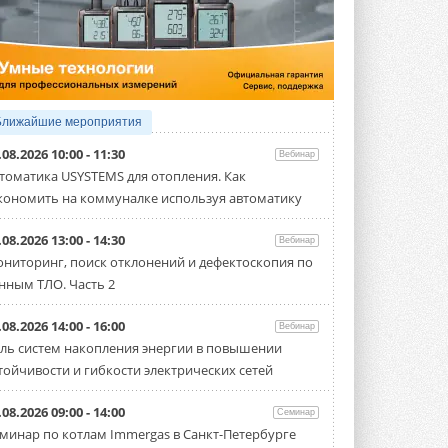
5 АВГУСТА 2026
21-й ежегодный форум
«ЦОД-2026»
Мероприятие пройдет 2-3 сентября в
отеле Radisson Slavyanskaya. Форум
посетит более двух тысяч участников ...
Ближайшие мероприятия
5 АВГУСТА 2026
.08.2026 10:00 - 11:30
Вебинар
Китайская Shenling представила
томатика USYSTEMS для отопления. Как
линейку тепловых насосов
кономить на коммуналке используя автоматику
«воздух-вода» на R290
Серия ThermaX R290 All-In-One
включает три модели ...
.08.2026 13:00 - 14:30
Вебинар
4 АВГУСТА 2026
ниторинг, поиск отклонений и дефектоскопия по
нным ТЛО. Часть 2
Тепловые насосы в связке с
солнечной генерацией и
накопителем снижают
.08.2026 14:00 - 16:00
Вебинар
потребление на 60%
ль систем накопления энергии в повышении
Исследователи из Италии установили ...
тойчивости и гибкости электрических сетей
4 АВГУСТА 2026
«РУСКЛИМАТ Fest 2026» в Уфе
.08.2026 09:00 - 14:00
Семинар
собрал свыше 700 профи
минар по котлам Immergas в Санкт-Петербурге
климатической отрасли