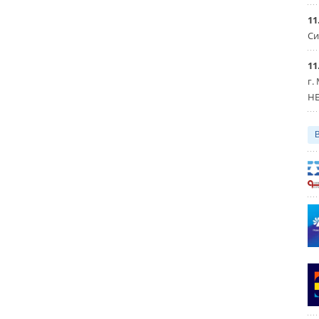
11
Си
11
г.
HE