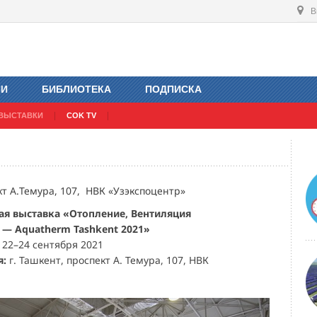
В
ИИ
БИБЛИОТЕКА
ПОДПИСКА
ВЫСТАВКИ
COK TV
кт А.Темура, 107, НВК «Узэкспоцентр»
ая выставка «Отопление, Вентиляция
 — Aquatherm Tashkent 2021»
:
22–24 сентября 2021
я:
г. Ташкент, проспект А. Темура, 107, НВК