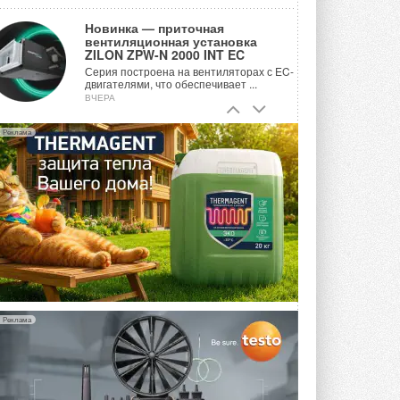
Новинка — приточная
вентиляционная установка
ZILON ZPW-N 2000 INT EC
Серия построена на вентиляторах с EC-
двигателями, что обеспечивает ...
ВЧЕРА
Учёные ЮУрГУ создали
Реклама
каскадную установку,
объединяющую солнечную и
геотермальную энергию
Природосберегающие технологии ...
ВЧЕРА
Для Арктики создали
технологию защиты
ветрогенераторов от аварий
Разработка учитывает влияние
мерзлоты, обледенения и снеговых ...
ВЧЕРА
Реклама
Гибридный тепловой насос PV/T
с одним общим испарителем
Исследователи предложили
конструкцию двухисточникового ...