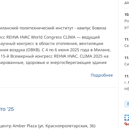
да
10
Ро
ус
иланский политехнический институт - кампус Бовиза
сс REHVA HVAC World Congress CLIMA — ведущий
11
учный конгресс в области отопления, вентиляции
Се
ия воздуха (ОВКВ). С 4 по 6 июня 2025 года в Милане,
 15-й Всемирный конгресс REHVA HVAC, CLIMA 2025 на
11
ированные, здоровые и энергосберегающие здания
Си
Подробнее
11
г.
HE
о ’25
центр Amber Plaza (ул. Краснопролетарская, 36)