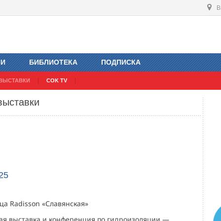
В
ИИ
БИБЛИОТЕКА
ПОДПИСКА
ВЫСТАВКИ
COK TV
выставки
25
ица Radisson «Славянская»
ая выставка и конференция по гидроизоляции —