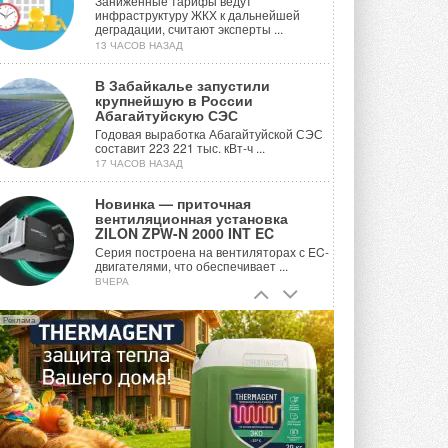
Заниженные тарифы ведут
инфраструктуру ЖКХ к дальнейшей
деградации, считают эксперты ...
13 ЧАСОВ НАЗАД
В Забайкалье запустили
крупнейшую в России
Абагайтуйскую СЭС
Годовая выработка Абагайтуйской СЭС
составит 223 221 тыс. кВт-ч ...
17 ЧАСОВ НАЗАД
Новинка — приточная
вентиляционная установка
ZILON ZPW-N 2000 INT EC
Серия построена на вентиляторах с EC-
двигателями, что обеспечивает ...
ВЧЕРА
Учёные ЮУрГУ создали
Реклама
каскадную установку,
объединяющую солнечную и
геотермальную энергию
Природосберегающие технологии ...
ВЧЕРА
Для Арктики создали