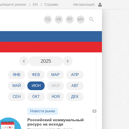
ыберите регион
EN
Справка
Авторизация
TG
VK
RT
MX
EN
‹
›
2025
ЯНВ
ФЕВ
МАР
АПР
МАЙ
ИЮН
ИЮЛ
АВГ
СЕН
ОКТ
НОЯ
ДЕК
Новости рынка
Российский коммунальный
ресурс на исходе