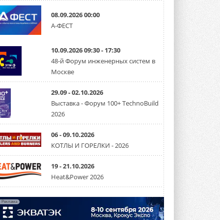
08.09.2026 00:00
«СиСофт Девелопмент» подвел
А-ФЕСТ
итоги конкурса студенческих
проектов «ТИМ-лидеры 2026»
Новый сезон конкурса «ТИМ-лидеры»
10.09.2026 09:30 - 17:30
стартует уже в сентябре 2026 года ...
3 АВГУСТА 2026
48-й Форум инженерных систем в
Москве
«Русклимат» укрепляет
партнёрство за Уралом
29.09 - 02.10.2026
Президент Омского землячества в
Москве Михаил Тимошенко посетил
Выставка - Форум 100+ TechnoBuild
Омск с трёхдневным рабочим визитом ...
2026
31 ИЮЛЯ 2026
06 - 09.10.2026
Carrier модернизирует
флагманский чиллер AquaEdge
КОТЛЫ И ГОРЕЛКИ - 2026
19XR
Чиллер получил новую версию,
19 - 21.10.2026
работающую на хладагенте R1234ze ...
31 ИЮЛЯ 2026
Heat&Power 2026
Mitsubishi расширяет
направление систем
Реклама
охлаждения для ЦОД
Mitsubishi Electric создаёт в США новую