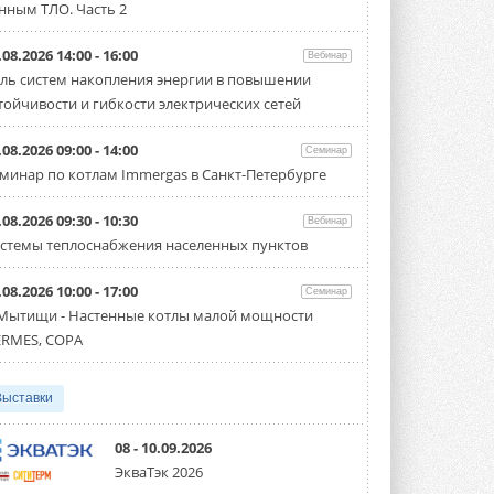
нным ТЛО. Часть 2
Тепловые насосы в связке с
солнечной генерацией и
накопителем снижают
.08.2026 14:00 - 16:00
Вебинар
потребление на 60%
ль систем накопления энергии в повышении
Исследователи из Италии установили ...
тойчивости и гибкости электрических сетей
4 АВГУСТА 2026
«РУСКЛИМАТ Fest 2026» в Уфе
.08.2026 09:00 - 14:00
Семинар
собрал свыше 700 профи
минар по котлам Immergas в Санкт-Петербурге
климатической отрасли
Организатором выступил торгово-
производственный холдинг ...
.08.2026 09:30 - 10:30
Вебинар
3 АВГУСТА 2026
стемы теплоснабжения населенных пунктов
«Датарк» испытал модульный
.08.2026 10:00 - 17:00
ЦОД с плотностью 54 кВт на
Семинар
стойку
 Мытищи - Настенные котлы малой мощности
Испытания прошли на собственной
RMES, COPA
производственной площадке и были ...
3 АВГУСТА 2026
Выставки
Samsung выпускает VRF-
систему DVM на R32
Линейка включает семь типоразмеров
08 - 10.09.2026
производительностью от 22,4 до 56 кВт.
ЭкваТэк 2026
Суммарная длина трубопроводов ...
3 АВГУСТА 2026