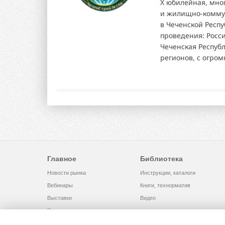
X юбилейная, мно
и жилищно-комму
в Чеченской Респу
проведения: Росси
Чеченская Респуб
регионов, с огром
Главное
Библиотека
Новости рынка
Инструкции, каталоги
Вебинары
Книги, технорматив
Выставки
Видео
Помощь