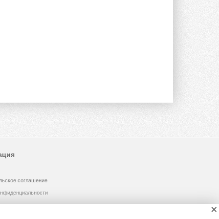
валидацию NVIDIA для ИИ-дата-
центров
Компания становится официальным
партнёром NVIDIA по системам ...
28 ИЮЛЯ 2026
В Великобритании предлагают
сделать кондиционирование
обязательным для новостроек
Либеральные демократы внесли
предложение оснащать все новые ...
1
28 ИЮЛЯ 2026
В Подмосковье запустят
производство холодильной
техники и теплообменного
оборудования
Проект реализует компания «ВЕЗА» ...
28 ИЮЛЯ 2026
ация
Ридан объявил о старте продаж
автоматического
льское соглашение
балансировочного клапана
Клапан APT‑R3 производится на заводе
онфиденциальности
в Лешково (Московская область) ...
×
27 ИЮЛЯ 2026