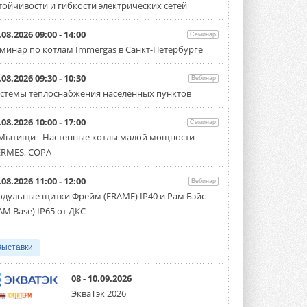
тойчивости и гибкости электрических сетей
«Датарк» испытал модульный
ЦОД с плотностью 54 кВт на
стойку
.08.2026 09:00 - 14:00
Семинар
Испытания прошли на собственной
минар по котлам Immergas в Санкт-Петербурге
производственной площадке и были ...
3 АВГУСТА 2026
.08.2026 09:30 - 10:30
Вебинар
Samsung выпускает VRF-
стемы теплоснабжения населенных пунктов
систему DVM на R32
Линейка включает семь типоразмеров
.08.2026 10:00 - 17:00
производительностью от 22,4 до 56 кВт.
Семинар
Суммарная длина трубопроводов ...
 Мытищи - Настенные котлы малой мощности
3 АВГУСТА 2026
RMES, COPA
«СиСофт Девелопмент» подвел
.08.2026 11:00 - 12:00
итоги конкурса студенческих
Вебинар
проектов «ТИМ-лидеры 2026»
дульные щитки Фрейм (FRAME) IP40 и Рам Бэйс
Новый сезон конкурса «ТИМ-лидеры»
AM Base) IP65 от ДКС
стартует уже в сентябре 2026 года ...
3 АВГУСТА 2026
Выставки
«Русклимат» укрепляет
партнёрство за Уралом
Президент Омского землячества в
08 - 10.09.2026
Москве Михаил Тимошенко посетил
ЭкваТэк 2026
Омск с трёхдневным рабочим визитом ...
31 ИЮЛЯ 2026