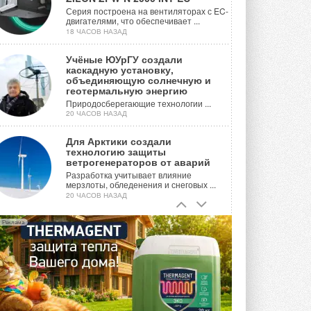
Серия построена на вентиляторах с EC-
двигателями, что обеспечивает ...
18 ЧАСОВ НАЗАД
Учёные ЮУрГУ создали
каскадную установку,
объединяющую солнечную и
геотермальную энергию
Природосберегающие технологии ...
20 ЧАСОВ НАЗАД
Для Арктики создали
технологию защиты
ветрогенераторов от аварий
Разработка учитывает влияние
мерзлоты, обледенения и снеговых ...
20 ЧАСОВ НАЗАД
Гибридный тепловой насос PV/T
Реклама
с одним общим испарителем
Исследователи предложили
конструкцию двухисточникового ...
ВЧЕРА
21-й ежегодный форум