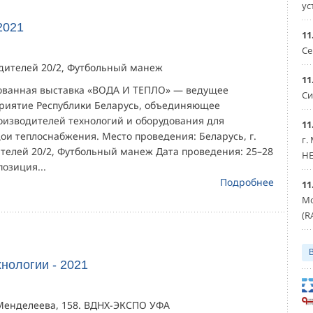
ус
2021
11
Се
едителей 20/2, Футбольный манеж
11
ованная выставка «ВОДА И ТЕПЛО» — ведущее
Си
риятие Республики Беларусь, объединяющее
оизводителей технологий и оборудования для
11
ои теплоснабжения. Место проведения: Беларусь, г.
г.
ителей 20/2, Футбольный манеж Дата проведения: 25–28
HE
позиция...
Подробнее
11
Мо
(R
хнологии - 2021
. Менделеева, 158. ВДНХ-ЭКСПО УФА