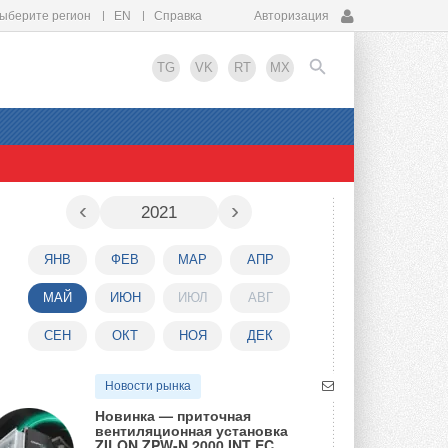
ыберите регион
EN
Справка
Авторизация
TG
VK
RT
MX
EN
‹
›
2021
ЯНВ
ФЕВ
МАР
АПР
МАЙ
ИЮН
ИЮЛ
АВГ
СЕН
ОКТ
НОЯ
ДЕК
Новости рынка
Новинка — приточная
вентиляционная установка
ZILON ZPW-N 2000 INT EC