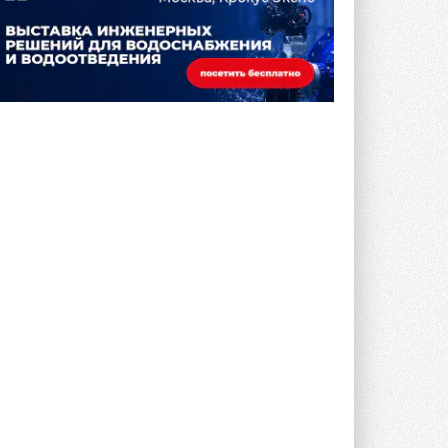
микрогенерацию в многоквартирных ...
30 ИЮЛЯ 2026
Канальные вентиляторы с ЕС-
двигателями Sysimple TRS EC
Poti
Новинка от Системэйр —
прямоугольный канальный ...
30 ИЮЛЯ 2026
Краска для окон: как выбрать
состав, который не
растрескается после первой
зимы
Частые вопросы о краске для окон ...
30 ИЮЛЯ 2026
СИЭНПИ РУС представила
новую серию консольных
насосов NM
Усовершенствованная гидравлика
помогает снизить энергопотребление ...
30 ИЮЛЯ 2026
Группа «Теплолюкс» открыла
новую производственную
площадку