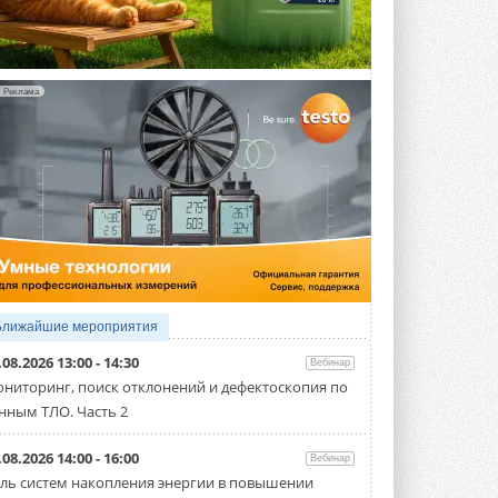
«ЦОД-2026»
Мероприятие пройдет 2-3 сентября в
отеле Radisson Slavyanskaya. Форум
посетит более двух тысяч участников ...
ВЧЕРА
Реклама
Китайская Shenling представила
линейку тепловых насосов
«воздух-вода» на R290
Серия ThermaX R290 All-In-One
включает три модели ...
4 АВГУСТА 2026
Тепловые насосы в связке с
солнечной генерацией и
накопителем снижают
потребление на 60%
Исследователи из Италии установили ...
Ближайшие мероприятия
4 АВГУСТА 2026
.08.2026 13:00 - 14:30
Вебинар
«РУСКЛИМАТ Fest 2026» в Уфе
ниторинг, поиск отклонений и дефектоскопия по
собрал свыше 700 профи
нным ТЛО. Часть 2
климатической отрасли
Организатором выступил торгово-
производственный холдинг ...
.08.2026 14:00 - 16:00
Вебинар
3 АВГУСТА 2026
ль систем накопления энергии в повышении