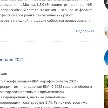
роведения: г. Москва, ЦВК «Экспоцентр», павильон №5
й всероссийский слет сантехников — это новый формат
рофессионалов рынка сантехнических работ
Впервые на одной площадке соберутся производители
.
Подробнее
онлайн 2021
нция
оится конференция «BIM-марафон онлайн 2021»
роприятия — внедрение BIM. С 2022 года все объекты
роектироваться только с применением
 моделирования, частные девелоперы
орпорации тоже требуют BIM. Рынок неотвратимо
логии информационного моделирования,...