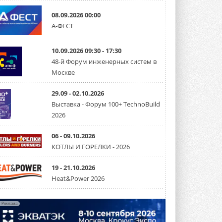
08.09.2026 00:00
Carrier модернизирует
А-ФЕСТ
флагманский чиллер AquaEdge
19XR
Чиллер получил новую версию,
10.09.2026 09:30 - 17:30
работающую на хладагенте R1234ze ...
31 ИЮЛЯ 2026
48-й Форум инженерных систем в
Москве
Mitsubishi расширяет
направление систем
охлаждения для ЦОД
29.09 - 02.10.2026
Mitsubishi Electric создаёт в США новую
Выставка - Форум 100+ TechnoBuild
компанию MEHITS US Inc. ...
2026
31 ИЮЛЯ 2026
06 - 09.10.2026
США запретили использование
иностранных инверторов
КОТЛЫ И ГОРЕЛКИ - 2026
28 июля 2026 года Федеральная
комиссия по связи США (FCC) обновила
свой специальный перечень Covered ...
19 - 21.10.2026
31 ИЮЛЯ 2026
Heat&Power 2026
Уже через месяц в России
можно будет устанавливать
Реклама
солнечные панели в МКД
С 1 сентября снимается запрет на