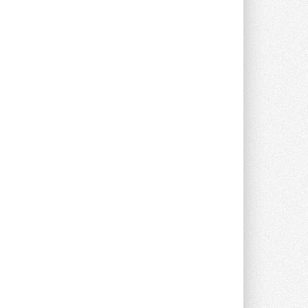
Открытие нового завода состоялось
сегодня в Мытищах ...
29 ИЮЛЯ 2026
Stiebel Eltron — спонсирует
международные соревнования
25 спортсменов, выступающих в
прыжках с трамплина и лыжном
двоеборье на международных ...
29 ИЮЛЯ 2026
Новый фирменный магазин
Midea открылся в Сургуте
Компания «Даичи» совместно с
партнером «Энердрим» открыла новый
фирменный магазин Midea в Сургуте ...
29 ИЮЛЯ 2026
Токио — лидер по
интенсивности использования
кондиционеров
Данные получены в ходе очередного
опроса Daikin о восприятии жары ...
28 ИЮЛЯ 2026
CDU производства LG прошёл