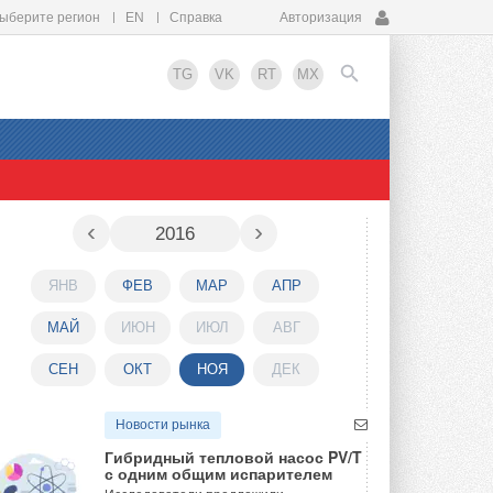
ыберите регион
EN
Справка
Авторизация
TG
VK
RT
MX
EN
‹
›
2016
ЯНВ
ФЕВ
МАР
АПР
МАЙ
ИЮН
ИЮЛ
АВГ
СЕН
ОКТ
НОЯ
ДЕК
Новости рынка
Гибридный тепловой насос PV/T
с одним общим испарителем