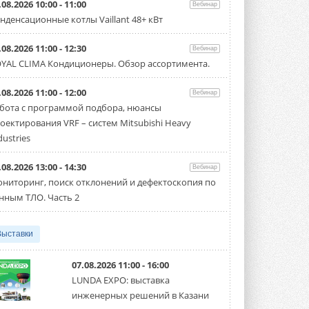
.08.2026 10:00 - 11:00
Вебинар
«Русклимат» укрепляет
нденсационные котлы Vaillant 48+ кВт
партнёрство за Уралом
Президент Омского землячества в
Москве Михаил Тимошенко посетил
.08.2026 11:00 - 12:30
Вебинар
Омск с трёхдневным рабочим визитом ...
YAL CLIMA Кондиционеры. Обзор ассортимента.
31 ИЮЛЯ 2026
Carrier модернизирует
.08.2026 11:00 - 12:00
Вебинар
флагманский чиллер AquaEdge
бота с программой подбора, нюансы
19XR
оектирования VRF – систем Mitsubishi Heavy
Чиллер получил новую версию,
работающую на хладагенте R1234ze ...
dustries
31 ИЮЛЯ 2026
.08.2026 13:00 - 14:30
Вебинар
Mitsubishi расширяет
ниторинг, поиск отклонений и дефектоскопия по
направление систем
охлаждения для ЦОД
нным ТЛО. Часть 2
Mitsubishi Electric создаёт в США новую
компанию MEHITS US Inc. ...
31 ИЮЛЯ 2026
Выставки
США запретили использование
иностранных инверторов
07.08.2026 11:00 - 16:00
28 июля 2026 года Федеральная
LUNDA EXPO: выставка
комиссия по связи США (FCC) обновила
инженерных решений в Казани
свой специальный перечень Covered ...
31 ИЮЛЯ 2026