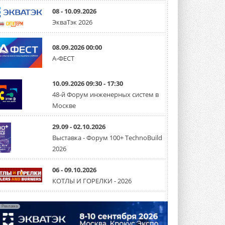
08 - 10.09.2026
Уже через месяц в России
ЭкваТэк 2026
можно будет устанавливать
солнечные панели в МКД
С 1 сентября снимается запрет на
08.09.2026 00:00
микрогенерацию в многоквартирных ...
А-ФЕСТ
30 ИЮЛЯ 2026
Канальные вентиляторы с ЕС-
10.09.2026 09:30 - 17:30
двигателями Sysimple TRS EC
Poti
48-й Форум инженерных систем в
Новинка от Системэйр —
Москве
прямоугольный канальный ...
30 ИЮЛЯ 2026
29.09 - 02.10.2026
Выставка - Форум 100+ TechnoBuild
Краска для окон: как выбрать
состав, который не
2026
растрескается после первой
зимы
06 - 09.10.2026
Частые вопросы о краске для окон ...
30 ИЮЛЯ 2026
КОТЛЫ И ГОРЕЛКИ - 2026
СИЭНПИ РУС представила
новую серию консольных
Реклама
насосов NM
Усовершенствованная гидравлика