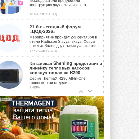
Исследователи предложили
конструкцию двухисточникового ...
16 ЧАСОВ НАЗАД
21-й ежегодный форум
«ЦОД-2026»
Мероприятие пройдет 2-3 сентября в
отеле Radisson Slavyanskaya. Форум
посетит более двух тысяч участников ...
17 ЧАСОВ НАЗАД
Китайская Shenling представила
линейку тепловых насосов
«воздух-вода» на R290
Серия ThermaX R290 All-In-One
включает три модели ...
ВЧЕРА
Тепловые насосы в связке с
Реклама
солнечной генерацией и
накопителем снижают
потребление на 60%
Исследователи из Италии установили ...
ВЧЕРА
«РУСКЛИМАТ Fest 2026» в Уфе