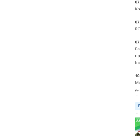
07
Ко
07
RO
07
Ра
пр
In
10
Мо
да