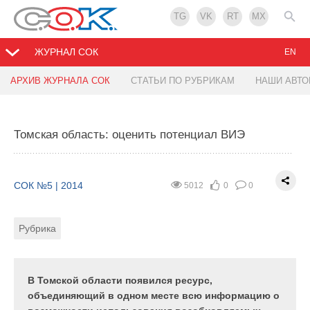
TG
VK
RT
MX
ЖУРНАЛ СОК
EN
АРХИВ ЖУРНАЛА СОК
СТАТЬИ ПО РУБРИКАМ
НАШИ АВТ
KSB — поставщик комплексных решений для
REHAU Nea — cистема автоматического
ОВК
регулирования для загородной недвижимости
Томская область: оценить потенциал ВИЭ
СОК №5 | 2014
СОК №5 | 2014
3604
8924
0
2
0
0
СОК №5 | 2014
5012
0
0
Рубрика
Рубрика
Тэги
Тэги
Рубрика
Так сложилось исторически, что насосное
В ситуации продолжения роста тарифов на
оборудование производства немецкого концерна
энергоносители все более актуальным становится
KSB всегда ассоциировалось с такими областями
повышение энергоэффективности применяемых в
В Томской области появился ресурс,
применения, как энергетика,
частном секторе систем панельного-лучистого
объединяющий в одном месте всю информацию о