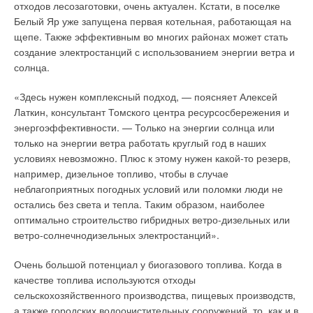
В этой теме еще нет комментариев
отходов лесозаготовки, очень актуален. Кстати, в поселке
дисплей с понятными символами делает панель управления
Белый Яр уже запущена первая котельная, работающая на
Nea простой и интуитивно понятной. Кроме того, устройство
щепе. Также эффективным во многих районах может стать
программно может быть защищено от
Добавить комментарий
создание электростанций с использованием энергии ветра и
несанкционированного использования, в том числе особенно
солнца.
детьми.
Ваше имя *
«Здесь нужен комплексный подход, — поясняет Алексей
Упомянутая клеммная колодка, снабженная клеммами с
Латкин, консультант Томского центра ресурсосбережения и
пружинными зажимами, позволяет безопасно и надежно
Ваш E-mail *
энергоэффективности. — Только на энергии солнца или
проводить коммутацию системы в распределительном
только на энергии ветра работать круглый год в наших
шкафу системы панельно-лучистого отопления. В частности,
условиях невозможно. Плюс к этому нужен какой-то резерв,
она дает возможность подключения до шести
Текст комментария
например, дизельное топливо, чтобы в случае
терморегуляторов Nea и 12 сервоприводов на 230 В или 24
неблагоприятных погодных условий или поломки люди не
В, а также интегрированного переключения режимов
остались без света и тепла. Таким образом, наиболее
нагрева/охлаждения. По отдельному запросу возможна
оптимально строительство гибридных ветро-дизельных или
поставка клеммной колодки Nea со встроенным насосным
ветро-солнечнодизельных электростанций».
модулем.
Очень большой потенциал у биогазового топлива. Когда в
Последнее устройство необходимо для отключения насосов
качестве топлива используются отходы
при полном закрытии сервоприводами всех контуров на
сельскохозяйственного производства, пищевых производств,
отапливаемом объекте, что дает дополнительную экономию
а также городских водоочистительных сооружений, то, как и в