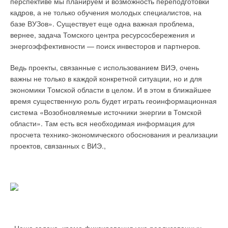
перспективе мы планируем и возможность переподготовки
минимально, так и максимально допустимые значения
кадров, а не только обучения молодых специалистов, на
температуры пола (стены, потолка). Можно также установить
базе ВУЗов». Существует еще одна важная проблема,
регулирование только температуры пола (стены или
вернее, задача Томского центра ресурсосбережения и
потолка) независимо от установившейся температуры
энергоэффективности — поиск инвесторов и партнеров.
воздуха в помещении.
Ведь проекты, связанные с использованием ВИЭ, очень
При установке выносного датчика его можно использовать
важны не только в каждой конкретной ситуации, но и для
вместо встроенного в контроллер датчика для регулирования
экономики Томской области в целом. И в этом в ближайшее
температуры воздуха в помещении, если контроль
время существенную роль будет играть геоинформационная
температуры воздуха требуется не там, где установлен
система «Возобновляемые источники энергии в Томской
регулятор, а в каком-либо другом месте или в другом
области». Там есть вся необходимая информация для
помещении.
просчета технико-экономического обоснования и реализации
проектов, связанных с ВИЭ.,
Датчик «точки росы»
Иногда в самой холодной части подающего трубопровода
имеет смысл установить датчики «точки росы» TPW. Они