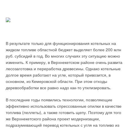
меняется логика управления: если в режиме отопления при
Читайте по теме:
температуре помещения ниже заданной происходит
открытие вентиля на контуре, то в режиме охлаждения
→
Международный концерн KSB - 150 лет опыта,
контур закрывается.
изобретений и инноваций
ЖУРНАЛ СОК 2021
→
Арматура KSB для систем ОВК зданий и сооружений
Компоненты системы и их взаимодействие
ЖУРНАЛ СОК ДЕКАБРЬ 2020
→
15 лет ООО «КСБ»
В результате только для функционирования котельных на
Терморегулятор и клеммная колодка
ЖУРНАЛ СОК ИЮЛЬ 2020
жидком топливе областной бюджет выделяет более 200 млн
→
Новейшее поколение незасоряемых канализационных
насосов
руб. субсидий в год. Во многих случаях эту ситуацию можно
Основным элементом системы автоматического управления
ЖУРНАЛ СОК МАЙ 2020
изменить. К примеру, в Верхнекетском районе очень развита
→
микроклиматом помещения является собственно
KSB в России: итоги, планы, перспективы
лесозаготовка и переработка древесины. Однако котельные
ЖУРНАЛ СОК ФЕВРАЛЬ 2020
терморегулятор. Он, в частности, передает команды
долгое время работают на угле, который привозится, в
подключенными через клеммную колодку Nea термическим
основном, из Кемеровской области. При этом отходы
сервоприводам, предназначенным для управления
деревообработки все равно надо как-то утилизировать.
клапанами на обратной гребенке распределительного
коллектора системы отопления.
В последние годы появились технологии, позволяющие
Уведомления отключены
эффективно использовать спрессованные опилки в качестве
Отдельное внимание следует обратить на
топлива (пеллеты), а также готовить щепу. Поэтому для того
минималистичность подхода производителя к
Комментарии
же Верхнекетского района проект модернизации,
пользовательскому интерфейсу — терморегулятор
подразумевающий перевод котельных с угля на топливо из
управляется с помощью всего трех кнопок. Наглядный