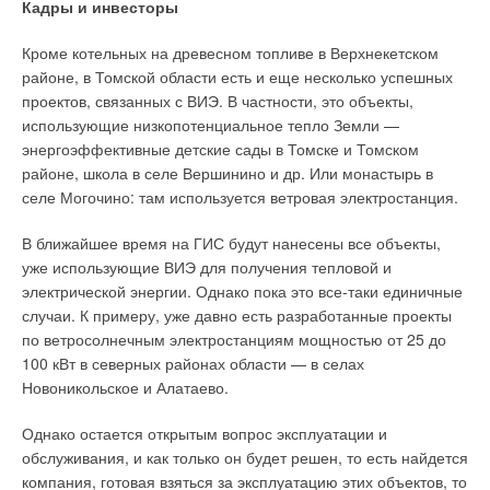
Кадры и инвесторы
смысле зона пропорциональности — изменение
регулируемого потока, необходимое для перемещения
Кроме котельных на древесном топливе в Верхнекетском
регулирующего органа (клапана) на значение его
районе, в Томской области есть и еще несколько успешных
номинального (полного) хода.
проектов, связанных с ВИЭ. В частности, это объекты,
использующие низкопотенциальное тепло Земли —
В случае оборудования REHAU, зона пропорциональности,
энергоэффективные детские сады в Томске и Томском
регулируемая в режиме отопления и охлаждения, это —
районе, школа в селе Вершинино и др. Или монастырь в
параметр, который отвечает за то, насколько быстро система
селе Могочино: там используется ветровая электростанция.
реагирует (и реагирует ли вообще) на кратковременные
изменения температуры. Температурный скачок может
В ближайшее время на ГИС будут нанесены все объекты,
возникнуть, например, при открытии окна для недолгого
уже использующие ВИЭ для получения тепловой и
проветривания, когда температура воздуха падает лишь на
электрической энергии. Однако пока это все-таки единичные
несколько минут, а затем начинает подниматься вновь.
случаи. К примеру, уже давно есть разработанные проекты
по ветросолнечным электростанциям мощностью от 25 до
Внешний таймер
100 кВт в северных районах области — в селах
Новоникольское и Алатаево.
В «стандартной» схеме все терморегуляторы Nea работают
в соответствии с программами заданными на каждом из них.
Однако остается открытым вопрос эксплуатации и
Для централизованной установки температурных режимов
обслуживания, и как только он будет решен, то есть найдется
(единого таймерного программирования) на нескольких
компания, готовая взяться за эксплуатацию этих объектов, то
смонтированных в помещениях терморегуляторах типов Nea