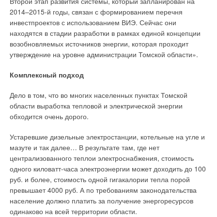
Второй этап развития системы, который запланирован на
изолированном состоянии. Клапаны KSB отличаются друг от
REHAU является возможность интеграции в систему
2014–2015-й годы, связан с формированием перечня
друга цветом заглушки, которая показывает принадлежность
панельного-лучистого отопления с применением тепловых
инвестпроектов с использованием ВИЭ. Сейчас они
к определенному типоряду. Монтажным и сервисным
насосов, что позволяет пользователю экономить
находятся в стадии разработки в рамках единой концепции
организациям эта система значительно облегчает работу.
значительные финансовые средства за счет использования
возобновляемых источников энергии, которая проходит
«дармового» тепла или холода грунта, грунтовых или
утверждение на уровне администрации Томской области».
Важно также не упускать из внимания новые инженерные
поверхностных вод, а также других альтернативных
разработки KSB в области автоматики, ведь именно KSB
источников энергии, включая возобновляемые источники
Комплексный подход
поставляет насосы, оснащенные частотным
(ВИЭ).
преобразователем PumpDrive, монтируемом
Дело в том, что во многих населенных пунктах Томской
непосредственно на моторе мощностью до 55 кВт. Одним из
Из табл. 1 становится понятно, что с помощью системы
области выработка тепловой и электрической энергии
главных достоинств оборудования KSB является то, что
терморегулирования Nea HCT возможно управление не
обходится очень дорого.
концерн в настоящее время представляет собой мирового
только отоплением, но и охлаждением помещения. Перевод
поставщика комплексных решений.
системы из режима отопления в режим охлаждения
Устаревшие дизельные электростанции, котельные на угле и
осуществляется переключающим сигналом, который
мазуте и так далее… В результате там, где нет
Насосы, арматура, приводные системы и системы
включает или выключает устройства верхнего уровня: котел,
централизованного теплои электроснабжения, стоимость
автоматизации из «одних рук» дают гарантию идеальной
чиллер или тепловой насос.
одного киловатт-часа электроэнергии может доходить до 100
сочетаемости элементов в системе, облегчают подбор
руб. и более, стоимость одной гигакалории тепла порой
оборудования, а также обеспечивают максимальную
Технически процесс охлаждения аналогичен процессу
превышает 4000 руб. А по требованиям законодательства
энергоэффективность и надежность всей системы.
отопления с той лишь разницей, что в жаркую погоду по тем
население должно платить за получение энергоресурсов
же самым контурам циркулирует охлажденная вода, и
одинаково на всей территории области.