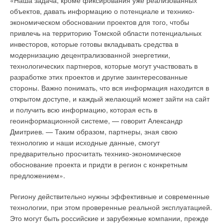
«Наша задача, кроме фиксирования уже реализованных
позволяют предотвратить выпадение конденсата, а значит —
объектов, давать информацию о потенциале и технико-
разрушение строительных конструкций. При монтаже
экономическом обосновании проектов для того, чтобы
необходимо обеспечить достаточный контакт датчика «точки
привлечь на территорию Томской области потенциальных
росы» с окружающим воздухом. В случае опасности
инвесторов, которые готовы вкладывать средства в
выпадения конденсата регулятор останавливает
модернизацию децентрализованной энергетики,
циркуляцию, производит размыкание контактов
технологических партнеров, которые могут участвовать в
сервоприводов на коллекторе, и они закрывают клапаны,
разработке этих проектов и другие заинтересованные
предотвращая поступление охлажденной воды в контуры.
стороны.
Важно понимать, что вся информация находится в
открытом доступе, и каждый желающий может зайти на сайт
Трансформатор 50 ВА
и получить всю информацию, которая есть в
геоинформационной системе, — говорит Александр
Для влажных помещений, где недопустимо использование
Дмитриев. — Таким образом, партнеры, зная свою
электрических устройств с высоким напряжением, следует
технологию и наши исходные данные, смогут
применять систему регулирования Nea на 24 В. В этом
предварительно просчитать технико-экономическое
случае в систему автоматического регулирования входит
обоснование проекта и придти в регион с конкретным
защитный трансформатор 230 В / 24 В переменного тока,
предложением».
отвечающий требованиям стандарта EN 61558. Устройство
обеспечивает защиту системы от короткого замыкания и от
Региону действительно нужны эффективные и современные
перегрева.
технологии, при этом проверенные реальной эксплуатацией.
Это могут быть российские и зарубежные компании, прежде
Возможности регулировки системы