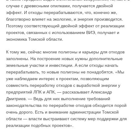
электроэнергии. К терморегулятору Nea возможно
случае с древесными опилками, получается двойной
подключить до пяти сервоприводов. Удобство сервоприводов
эффект. И отходы перерабатываются, что, конечно же,
компании REHAU заключается в простоте монтажа (в том
благотворно влияет на экологию, и энергия производится.
числе в перевернутом положении), а в процессе
Поэтому соответствующий двойной эффект от реализации
эксплуатации — в однозначном отображении режима.
проектов, связанных с использованием ВИЭ, получает и
экономика Томской области.
При рассмотрении работы сервоприводов, особый интерес
вызывает способность в принципе дискретной системы
К тому же, сейчас многие полигоны и карьеры для отходов
управления клапанами осуществлять их открытие-закрытие
заполнены. На построение новых нужны дополнительные
на желаемое количество процентов. Это позволяет гибко
земельные участки и инвестиции. А если отходы начать
регулировать отопительный/охлаждающий процесс и
перерабатывать, то новые полигоны не понадобятся. «Мы
осуществляется путем использования широтно-импульсной
уже наблюдаем интерес к проектам, позволяющим
модуляции (ШИМ). ШИМ-сигнал в процентном выражении
совместить переработку отходов с выработкой энергии у
при достижении заданного значения температуры может
предприятий ЛПК и АПК, — рассказывает Александр
меняться от 10 до 90 % (предустановленное значение — 50
Дмитриев. — Ведь для них выполнение требований
%).
законодательства по переработке отходов обходится порой
очень дорого.
Есть и внимание администрации Томской
Этот параметр определяет положение регулирующего
области — власти выстраивают систему мер поддержки для
сигнала относительно зоны пропорциональности и
реализации подобных проектов».
одновременно требуемую мощность для отопления/
охлаждения при достижении заданного значения. В широком