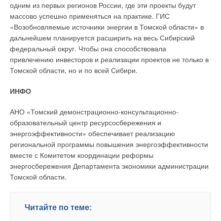
одним из первых регионов России, где эти проекты будут
таймер / выкл.), выставить определенные минимальные и
массово успешно применяться на практике. ГИС
максимальные значения, в пределах которых владелец
«Возобновляемые источники энергии в Томской области» в
помещений сможет регулировать температуру.
дальнейшем планируется расширить на весь Сибирский
Тут же осуществляется активация функции блокировки
федеральный округ. Чтобы она способствовала
кнопок спустя 30 минут (при нажатии любой кнопки на
привлечению инвесторов и реализации проектов не только в
экране появляется изображение в виде замка. На сервисном
Томской области, но и по всей Сибири.
же уровне меняют формат отображения времени (24и 12-
ИНФО
часовой), а также производят ряд в той или иной степени
полезных подстроек функций системы.
АНО «Томский демонстрационно-консультационно-
образовательный центр ресурсосбережения и
Экспертный уровень
энергоэффективности» обеспечивает реализацию
Экспертный уровень настройки системы автоматического
региональной программы повышения энергоэффективности
регулирования Nea открывает более серьезные
вместе с Комитетом координации реформы
возможности, нежели сервисный. В частности — доступ к
энергосбережения Департамента экономики администрации
настройкам широтно-импульсной модуляции (о ней шла
Томской области.
речь выше), необходимой для частичного открытия
сервопривода. На этом же уровне специалист может
Читайте по теме:
активировать функции защиты от замерзания (защита от
замерзания включается, когда терморегулятор находится,