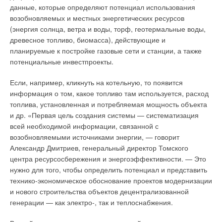
поворотные затворы BOAX-S, регулирующий клапан
Система имеет возможность регулировки температуры в
данные, которые определяют потенциал использования
BOAControl IMS с электронным датчиком расхода и
пределах от 6 до 37 °C. Основным преимуществом
возобновляемых и местных энергетических ресурсов
температуры BOATRONIC и многие другие. Например,
предлагаемого оборудования по сравнению с комбинациями
(энергия солнца, ветра и воды, торф, геотермальные воды,
вентиль BOA-H применяется в качестве регулирующего и
типовых классических радиаторов отопления является
древесное топливо, биомасса), действующие и
запорного клапана для систем отопления, парокотельных
повышенная энергоэффективность. Если сравнивать
планируемые к постройке газовые сети и станции, а также
систем низкого давления, оснащения сосудов, работающих
систему автоматического регулирования Nea с локальными
потенциальные инвестпроекты.
под давлением, установок промышленного теплообмена
радиаторными терморегуляторами, то использование нового
(масляный теплоноситель).
решения компании REHAU избавляет пользователя от забот,
Если, например, кликнуть на котельную, то появится
связанными с постоянным отслеживанием температуры на
информация о том, какое топливо там используется, расход
Он способен работать с температурами от –10 до +350 °C,
каждой из батарей отопления, установленных в помещениях
топлива, установленная и потребляемая мощность объекта
рассчитан на давления PN 16 и PN 25. Материальное
загородного дома.
и др. «Первая цель создания системы — систематизация
исполнение корпуса серый чугун JL 1040 и высокопрочный
всей необходимой информации, связанной с
чугун с шаровидным графитом JS 1025. Концерн KSB
Кроме того, опыт показывает, что при использовании
возобновляемыми источниками энергии, — говорит
стремится максимально адаптировать свои разработки под
локальных термоголовок температура в помещениях все
Александр Дмитриев, генеральный директор Томского
нужды заказчиков, подчинив свои уникальные
равно «скачет», что никак не способствует обеспечению
центра ресурсосбережения и энергоэффективности. — Это
конструкторские решения прежде всего удобству
комфортного микроклимата. Система Nea в плане
нужно для того, чтобы определить потенциал и представить
потребителей.
управления ощутимо более гибкая, что позволяет
технико-экономическое обоснование проектов модернизации
поддерживать требуемую температуру в заданном
и нового строительства объектов децентрализованной
Так, например, KSB ввели систему цветовых меток для
диапазоне гораздо эффективнее.
генерации — как электро-, так и теплоснабжения.
трубопроводной арматуры, которая дает возможность
идентифицировать клапаны даже в смонтированном
Дополнительным преимуществом нового продукта компании