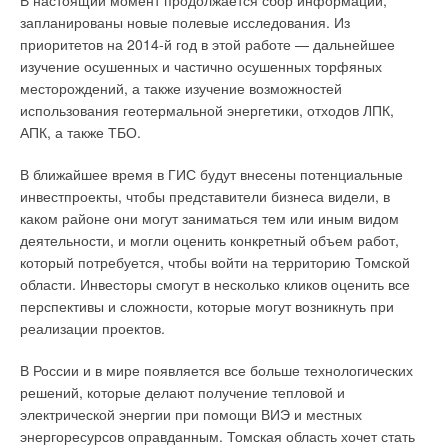
В настоящий момент продолжается сбор информации,
имеется режим отпуска и упомянутая выше функция
запланированы новые полевые исследования. Из
«защиты от детей».
приоритетов на 2014-й год в этой работе — дальнейшее
изучение осушенных и частично осушенных торфяных
По сути, больше рядовому пользователю ничего о системе
месторождений, а также изучение возможностей
знать и не надо. Переход на сервисный и экспертный уровни
использования геотермальной энергетики, отходов ЛПК,
меню, о которых пойдет речь далее, осуществляется по
АПК, а также ТБО.
специальным паролям. Данные уровни предназначены для
профессионалов — специалистов по сервисному
В ближайшее время в ГИС будут внесены потенциальные
обслуживанию и монтажников оборудования Nea, поскольку
инвестпроекты, чтобы представители бизнеса видели, в
при ошибочном введении параметров этого уровня
каком районе они могут заниматься тем или иным видом
возможен дискомфорт и разбалансировка системы.
деятельности, и могли оценить конкретный объем работ,
который потребуется, чтобы войти на территорию Томской
Сервисный уровень
области. Инвесторы смогут в несколько кликов оценить все
Сервисный уровень дает возможность включения и
перспективы и сложности, которые могут возникнуть при
отключения, изменения вариантов отображения и
реализации проектов.
ограничения пользовательских функций системы
В России и в мире появляется все больше технологических
автоматического регулирования. В частности, на сервисном
решений, которые делают получение тепловой и
уровне по просьбе пользователя можно активировать
электрической энергии при помощи ВИЭ и местных
возможность самостоятельного изменения им кнопками
энергоресурсов оправданным. Томская область хочет стать
управления рабочего режима (нормальный / пониженный /