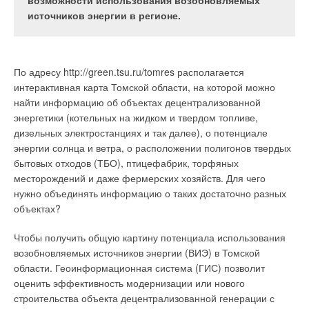
нефтегазодобывающая,
отопления. Радикальное и удобное для
возможности использования возобновляемых
нефтегазоперерабатывающая, химическая,
пользователя решение данной задачи — система
источников энергии в регионе.
нефтехимическая и другие промышленности, а
автоматического регулирования. Такую систему,
также ЖКХ.
обладающую высокими техническими
характеристиками, предлагает сегодня компания
По адресу http://green.tsu.ru/tomres располагается
REHAU.
интерактивная карта Томской области, на которой можно
найти информацию об объектах децентрализованной
Насос KSB серии Calio
энергетики (котельных на жидком и твердом топливе,
дизельных электростанциях и так далее), о потенциале
энергии солнца и ветра, о расположении полигонов твердых
Насос KSB серии Etaline
бытовых отходов (ТБО), птицефабрик, торфяных
Элементы системы
месторождений и даже фермерских хозяйств. Для чего
автоматического
нужно объединять информацию о таких достаточно разных
регулирования Nea
объектах?
Запорный клапан KSB
BOA-H
Чтобы получить общую картину потенциала использования
возобновляемых источников энергии (ВИЭ) в Томской
Расширение областей присутствия своего оборудования
Схема системы
области. Геоинформационная система (ГИС) позволит
концерн осуществляет за счет приобретения
автоматического
оценить эффективность модернизации или нового
производственных компаний и заводов на территории
реглирования Nea
строительства объекта децентрализованной генерации с
Европы и США. Так, когда датская компания Smedegaard