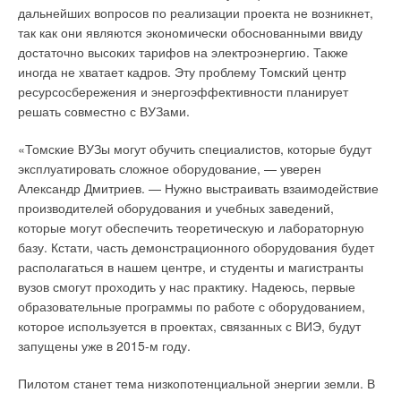
дальнейших вопросов по реализации проекта не возникнет,
H, HT и НСТ и управления режимом пониженной
так как они являются экономически обоснованными ввиду
температуры можно воспользоваться внешним таймером
достаточно высоких тарифов на электроэнергию. Также
Nea.
иногда не хватает кадров. Эту проблему Томский центр
ресурсосбережения и энергоэффективности планирует
Данный прибор представляет собой цифровой
решать совместно с ВУЗами.
двухканальный таймер с недельной программой и
предназначен для подключения к клеммной колодке Nea.
«Томские ВУЗы могут обучить специалистов, которые будут
Каждый терморегулятор Nea можно подключить к одной из
эксплуатировать сложное оборудование, — уверен
двух недельных таймер-программ. В контроллеры типа Nea
Александр Дмитриев. — Нужно выстраивать взаимодействие
HT и НСТ уже интегрирована внутренняя программа
производителей оборудования и учебных заведений,
таймера, поэтому необходимость использования внешнего
которые могут обеспечить теоретическую и лабораторную
таймера в этом случае практически отпадает.
базу. Кстати, часть демонстрационного оборудования будет
располагаться в нашем центре, и студенты и магистранты
Внешний (выносной) датчик температуры Nea
вузов смогут проходить у нас практику. Надеюсь, первые
образовательные программы по работе с оборудованием,
К терморегулятору Nea HCT опционально может
которое используется в проектах, связанных с ВИЭ, будут
подключаться один выносной датчик температуры, который
запущены уже в 2015-м году.
позволяет осуществлять регулирование по температуре
строительной конструкции. В режиме охлаждения и
Пилотом станет тема низкопотенциальной энергии земли. В
отопления внешний датчик позволяет поддерживать как