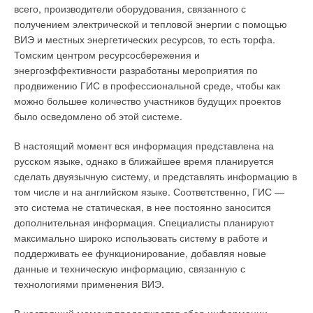
всего, производители оборудования, связанного с
получением электрической и тепловой энергии с помощью
Пользовательский уровень
ВИЭ и местных энергетических ресурсов, то есть торфа.
Томским центром ресурсосбережения и
Настройка системы автоматического регулирования Nea
энергоэффективности разработаны мероприятия по
имеет три уровня доступа — пользовательский, сервисный и
продвижению ГИС в профессиональной среде, чтобы как
экспертный. Пользовательский позволяет легко выставлять
можно большее количество участников будущих проектов
желаемый параметр (например, — желаемую температуру
было осведомлено об этой системе.
помещения), переводить систему в «режим вечеринки».
Последний запускается в случае, если к владельцу
В настоящий момент вся информация представлена на
загородного дома приходят друзья, коллеги. И тогда на
русском языке, однако в ближайшее время планируется
несколько часов устанавливается специфичная
сделать двуязычную систему, и представлять информацию в
температура, соответствующая данному режиму
том числе и на английском языке. Соответственно, ГИС —
использования помещения.
это система не статическая, в нее постоянно заносится
дополнительная информация. Специалисты планируют
Также владелец может устанавливать временные
максимально широко использовать систему в работе и
программы, разбивая неделю на периоды, когда он
поддерживать ее функционирование, добавляя новые
присутствует или отсутствует дома. Таким образом, в
данные и техническую информацию, связанную с
периоды отсутствия достигается экономия энергии за счет
технологиями применения ВИЭ.
поддержания более низкой температуры в режиме
отопления. Кроме того, в пользовательском арсенале