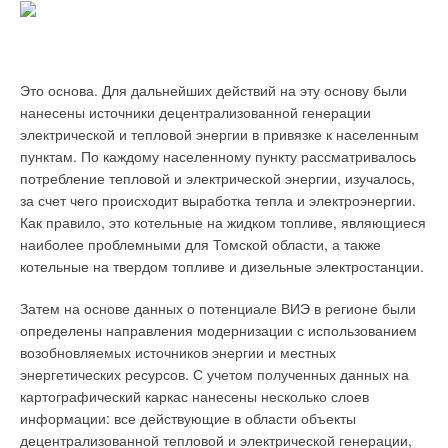
синхронным реактивным двигателем SuPremE класса
Новый терморегулятор Nea 230 В / 24 В служит для контроля
энергоэффективности IE4, эти насосы уже сегодня
и поддержания заданной температуры в помещениях,
соответствуют предписаниям европейской директивы по
обогреваемых системами панельного-лучистого отопления.
энергоэффективности ErP2015 и ErP2017. Кстати, далеко не
Он несложен в монтаже, прост в эксплуатации и обладает
Это основа. Для дальнейших действий на эту основу были
многим известно, что сама компания KSB начиналась в 1871
многими полезными функциями. Кроме того, данный продукт
нанесены источники децентрализованной генерации
году как фирма по производству арматуры. В настоящее
отличает высокий комфорт при регулировке, бесшумное
электрической и тепловой энергии в привязке к населенным
время доля трубопроводной арматуры в общей
переключение режимов, а также специальный дизайн
пунктам. По каждому населенному пункту рассматривалось
производственной программе составляет 20 %.
REHAU
.
потребление тепловой и электрической энергии, изучалось,
за счет чего происходит выработка тепла и электроэнергии.
В Россию она поставляется уже более 25 лет. Изначально
В зависимости от модификации система Nea обладает
Как правило, это котельные на жидком топливе, являющиеся
традиционно это была арматура для энергетики и
функционалом, позволяющим осуществлять автоматическое
наиболее проблемными для Томской области, а также
промышленности, затем для водоснабжения и, наконец, для
регулирование температуры, переключение между
котельные на твердом топливе и дизельные электростанции.
инженерных систем зданий и сооружений. Ассортимент KSB
нормальным и экономичным режимами отопления, задание
включает клиновые и шиберные задвижки, запорные и
трех временных программ в сутки и прочие функции,
Затем на основе данных о потенциале ВИЭ в регионе были
обратные клапаны, поворотные затворы, мембранные
приведенные в табл. 1. Нормальный режим подразумевает
определены направления модернизации с использованием
клапаны, фильтры.
режим регулирования в присутствии человека, а
возобновляемых источников энергии и местных
экономичный может быть установлен, когда все потребители
энергетических ресурсов. С учетом полученных данных на
Применительно к системам теплоснабжения, вентиляции и
покидают помещение и поддержание комфортных
картографический каркас нанесены несколько слоев
кондиционирования наиболее востребованы запорные
параметров не требуется.
информации: все действующие в области объекты
клапаны BOA-H, BOACompact, BOA-SuperCompact,
децентрализованной тепловой и электрической генерации,