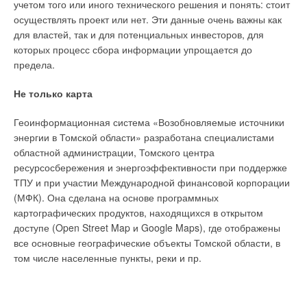
учетом того или иного технического решения и понять: стоит
стала частью концерна в феврале 2012 года, в
осуществлять проект или нет. Эти данные очень важны как
производственной линейке KSB появились новые
Контроллер
для властей, так и для потенциальных инвесторов, для
бессальниковые насосы серии RIO-N, RIO-ECO N, RIO-Therm
температуры «точки
которых процесс сбора информации упрощается до
N и RIO-ECO Therm, широко применяемые в гражданском
росы» TPW
предела.
строительстве в качестве насосов для систем отопления,
вентиляции и кондиционирования зданий и сооружений,
Не только карта
включая коттеджное строительство.
Табл. 1. Основные
Геоинформационная система «Возобновляемые источники
В результате совместной работы в 2013 году на рынок был
функции системы
энергии в Томской области» разработана специалистами
выведен высокоэффективный интеллектуальный
автоматического
областной администрации, Томского центра
циркуляционный насос с мокрым ротором серии Calio и Calio
терморегулирования Nea
ресурсосбережения и энергоэффективности при поддержке
S, что способствовало укреплению позиций
KSB
в области
ТПУ и при участии Международной финансовой корпорации
гражданского строительства и наметило масштабное
Что это – Nea?
(МФК). Она сделана на основе программных
присутствие в бытовом секторе. В системах водяного
картографических продуктов, находящихся в открытом
отопления, охлаждения, вентиляции и кондиционирования
доступе (Open Street Map и Google Maps), где отображены
воздуха широко применяются насосы семейства ETA:
все основные географические объекты Томской области, в
Etanorm, Etaline и Etabloc, которые за последний год
том числе населенные пункты, реки и пр.
претерпели ряд конструктивных усовершенствований с
целью повышения КПД и снижения энергопотребления.
А благодаря возможности оснащения высокоэффективным