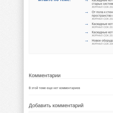
Каскадные ко
ЖУРНАЛ СОК ИЮ
старых систе
→
ЖУРНАЛ СОК 20
Свежий воздух
→
UniMAX для кв
От пола к сте
ЖУРНАЛ СОК ИЮ
пространство
→
ЖУРНАЛ СОК 20
Вентиляция ж
→
ЖУРНАЛ СОК ИЮ
Каскадные кот
→
ЖУРНАЛ СОК 20
Анализ россий
→
факторов
Каскадные ко
ЖУРНАЛ СОК ИЮ
ЖУРНАЛ СОК 20
→
Новое оборуд
ЖУРНАЛ СОК 20
Комментарии
Комментарии
В этой теме еще нет комментариев
В этой теме еще нет комментариев
Добавить комментарий
Добавить комментарий
Ваше имя *
Ваш E-mail *