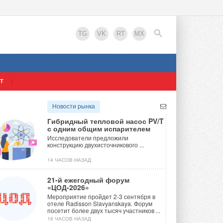
TG
VK
RT
MX
Т
EN
Новости рынка
Гибридный тепловой насос PV/T
с одним общим испарителем
Исследователи предложили
конструкцию двухисточникового ...
14 ЧАСОВ НАЗАД
21-й ежегодный форум
«ЦОД-2026»
 пеллетные котлы
Мероприятие пройдет 2-3 сентября в
отеле Radisson Slavyanskaya. Форум
посетит более двух тысяч участников ...
16 ЧАСОВ НАЗАД