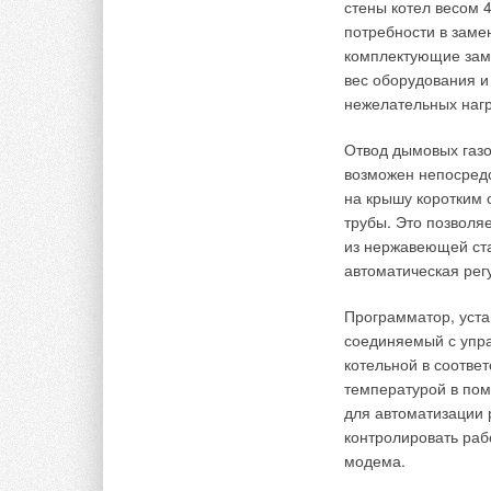
стены котел весом 4
потребности в замен
Это является следс
комплектующие зам
теплообменнике, чт
вес оборудования и
внутреннего блока.
нежелательных нагр
Примечательно, что
Отвод дымовых газо
фанкойлы» значител
возможен непосредст
факт довольно прос
на крышу коротким 
блока:
трубы. Это позволя
из нержавеющей ст
Qвн = k . F . (tвозд.ср
автоматическая рег
где k — коэффициен
Программатор, уст
площадь теплообмен
соединяемый с упр
средняя температур
котельной в соотве
охлаждающей среды,
температурой в пом
зависящая от конст
для автоматизации 
температур (tвозд.с
контролировать раб
отличаются друг от 
модема.