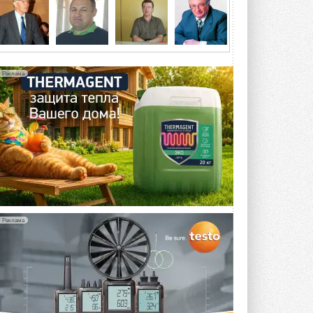
3 АВГУСТА 2026
Samsung выпускает VRF-
систему DVM на R32
Линейка включает семь типоразмеров
производительностью от 22,4 до 56 кВт.
Реклама
Суммарная длина трубопроводов ...
3 АВГУСТА 2026
«СиСофт Девелопмент» подвел
итоги конкурса студенческих
проектов «ТИМ-лидеры 2026»
Новый сезон конкурса «ТИМ-лидеры»
стартует уже в сентябре 2026 года ...
3 АВГУСТА 2026
«Русклимат» укрепляет
партнёрство за Уралом
Реклама
Президент Омского землячества в
Москве Михаил Тимошенко посетил
Омск с трёхдневным рабочим визитом ...
31 ИЮЛЯ 2026
Carrier модернизирует
флагманский чиллер AquaEdge
19XR