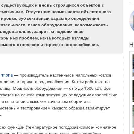
е существующих и вновь строящихся объектов с
лематичным. Отсутствие возможности объективного
ртировке, субъективный характер определения
фортного кондиционирования предназначена для
еятельности, износ оборудования, невозможность
ивидуальных потребностей в первую очередь ее
ледовательно, запрет на подключение
оворя языком бизнеса, заказчика. Следовательно,
орые из проблем, из-за которых взгляды
еты критериев сравнения может только заказчик, поэтому
омного отопления и горячего водоснабжения.
Н
твенный фактор, влияющий на выбор той или иной
ирования.
ача этой статьи не определение «лучшей» или «худшей»
рования, а рассмотрение всевозможных критериев, по
ermona
— производитель настенных и напольных котлов
ь сможет выбрать наиболее подходящий для него
опления и горячего водоснабжения. Котлы работают на
плива. Мощность оборудования — от 5 до 1500 кВт. Все
кается на основе комплектующих от ведущих европейских
ход к сравнению систем кондиционирования воздуха
 в сочетании с высоким качеством сборки и с
ьютерным тестированием каждого образца гарантирует
] в 80-х годах прошлого века разработана теория выбора
.
 кондиционирования воздуха.
сех функций (температурное погодозависимое/ комнатное
ние (оптимизация) систем кондиционирования воздуха
авление 3-ходовым вентилем, связь всех устройств