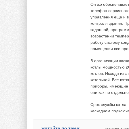
При средней темпер
Он же обеспечивает
теплообменника для
телефон сервисного
фреона +5°С (разно
управления еще и в
температура равна 
контроля здания. П
температур 10°С). 
заданной, программ
потенциал для проц
возрастании темпер
работу систему кон
Вывод №1
помещении все прои
При одинаковой но
В организации каск
охлаждения фанкой
котлы мощностью 20,
VRF-систем (до 30%
котлов. Исходя из 
котельной. Все кот
приборы, имеющие 
А.А. Рымкевич. Системный анализ оптимизации обще
1990.
они как по отдельнос
Срок службы котла 
→
Читайте по теме:
Влияние стак‑
каскадном подключе
жилых здания
ЖУРНАЛ СОК ИЮ
→
Влияние пара
нагрузок на э
→
обработки да
Читайте по теме: