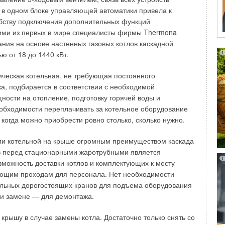
 несколькими этапами. Каждому этапу оптимизации
.) в одном блоке управляющей автоматики привела к
 критерии сравнения:
бству подключения дополнительных функций
ими из первых в мире специалисты фирмы Thermona
 кондиционирования по функционально-
ания на основе настенных газовых котлов каскадной
критериям
ю от 18 до 1440 кВт.
холодопроизводительности внутренних блоков
ческая котельная, не требующая постоянного
изменении температуры в кондиционируемом
ка, подбирается в соответствии с необходимой
ических каталогах и рекламных проспектах обычно
ности на отопление, подготовку горячей воды и
ываемые номинальные характеристики внутренних блоков,
обходимости переплачивать за котельное оборудование
тся при стандартных температурных и влажностных
когда можно приобрести ровно столько, сколько нужно.
ии котельной на крыше огромным преимуществом каскада
вные параметры внутреннего воздуха отличаются от
в перед стационарными жаротрубными является
етров, установленных для испытания кондиционеров.
зможность доставки котлов и комплектующих к месту
температура испытания систем кондиционирования
ующим проходам для персонала. Нет необходимости
о фактическая температура внутреннего воздуха
льных дорогостоящих кранов для подъема оборудования
ачительно ниже (20–25°С). Очевидно, что
ри замене — для демонтажа.
 внутренних блоков при изменившихся расчетных
менится (рис. 1). Как следует из рис. 1, мощность
 крышу в случае замены котла. Достаточно только снять со
при уменьшении температуры внутреннего воздуха падает.