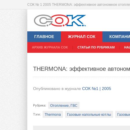
СОК № 1 2005 THERMONA: эффективное автономное отоплен
VRF или чиллер? Сравнительный а
ГЛАВНОЕ
ЖУРНАЛ СОК
КОМПАН
Опубликовано в журнале
СОК №1 | 2005
АРХИВ ЖУРНАЛА СОК
СТАТЬИ ПО РУБРИКАМ
НА
ВиК
Рубрика
:
THERMONA: эффективное автономн
Кондиционеры бытовые
Кондиционеры промыш
Тэги
:
Введение
Опубликовано в журнале
СОК №1 | 2005
На сегодняшнем этапе развития систем ко
принципиально различные, но функционал
Отопление, ГВС
Рубрика
:
кондиционирования. Их использование при
поэтому только глубокое знание особеннос
Thermona
Газовые напольные котлы
Газовы
Тэги
:
оборудования позволяет определить оптим