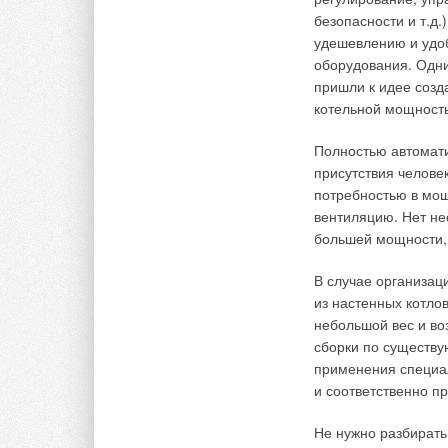
должна проводиться
безопасности и т.д
соответствуют свои
удешевлению и удо
оборудования. Одн
Сравнение систем
пришли к идее созд
технологическим 
котельной мощность
1. Стабильность 
Полностью автомати
(фанкойлов) при 
присутствия челове
помещении.
В техн
потребностью в мощ
приводятся так наз
вентиляцию. Нет не
которые определяю
большей мощности, 
условиях.
В случае организац
Российские нормати
из настенных котло
номинальных парам
небольшой вес и во
Если стандартная 
сборки по существ
составляет 27°С, т
применения специа
помещений будет зн
и соответственно п
производительность
параметрах также из
Не нужно разбирать
внутренних блоков 