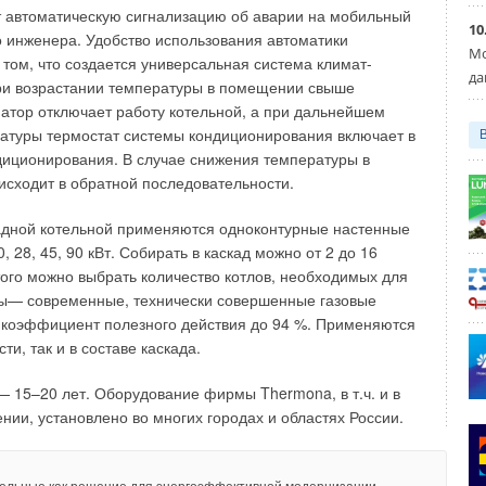
атуре воздуха во внутреннем блоке +20°С, температура
 автоматическую сигнализацию об аварии на мобильный
 VRF-систем постоянна и равна температуре кипения
10
 инженера. Удобство использования автоматики
сть температур 15°С). Для водяных систем эта
Мо
 том, что создается универсальная система климат-
средней температуре охлажденной воды +10°С (разность
да
ри возрастании температуры в помещении свыше
Поэтому даже в начальных условиях температурный
атор отключает работу котельной, а при дальнейшем
есса теплообмена у VRF-систем в 1,5 раза больше.
атуры термостат системы кондиционирования включает в
диционирования. В случае снижения температуры в
сходит в обратной последовательности.
минальной мощности охлаждения фактическая мощность
адной котельной применяются одноконтурные настенные
лов значительно меньше мощности внутренних блоков
 28, 45, 90 кВт. Собирать в каскад можно от 2 до 16
). Продолжение следует.
этого можно выбрать количество котлов, необходимых для
лы— современные, технически совершенные газовые
коэффициент полезного действия до 94 %. Применяются
обменной вентиляции и кондиционирования воздуха. М.: «Строийздат»,
ти, так и в составе каскада.
— 15–20 лет. Оборудование фирмы Thermona, в т.ч. и в
эффекта на систему противодымной вентиляции в многоэтажных
нии, установлено во многих городах и областях России.
х
НЬ 2026
метров информационных потоков и типов вычислительных
нергоэффективность систем обеспечения микроклимата центров
нных