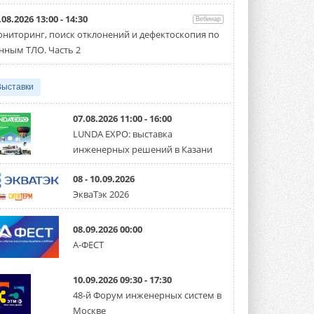
двигателями Sysimple TRS EC
Poti
.08.2026 13:00 - 14:30
Вебинар
Новинка от Системэйр —
прямоугольный канальный ...
ниторинг, поиск отклонений и дефектоскопия по
30 ИЮЛЯ 2026
нным ТЛО. Часть 2
Краска для окон: как выбрать
состав, который не
Выставки
растрескается после первой
зимы
Частые вопросы о краске для окон ...
07.08.2026 11:00 - 16:00
30 ИЮЛЯ 2026
LUNDA EXPO: выставка
инженерных решений в Казани
СИЭНПИ РУС представила
новую серию консольных
насосов NM
08 - 10.09.2026
Усовершенствованная гидравлика
ЭкваТэк 2026
помогает снизить энергопотребление ...
30 ИЮЛЯ 2026
08.09.2026 00:00
Группа «Теплолюкс» открыла
А-ФЕСТ
новую производственную
площадку
Открытие нового завода состоялось
10.09.2026 09:30 - 17:30
сегодня в Мытищах ...
29 ИЮЛЯ 2026
48-й Форум инженерных систем в
Москве