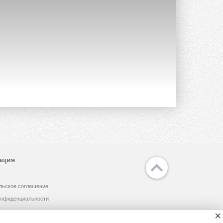
прямоугольных шумоглушителей ...
27 ИЮЛЯ 2026
Aquatherm Almaty 2026:
ключевая платформа для
развития инженерных систем
Центральной Азии
С 2 по 4 сентября 2026 года в Алматы ...
27 ИЮЛЯ 2026
ВИЭ обойдут уголь по
выработке электроэнергии в
текущем году
Международное энергетическое
агентство (МЭА) выпустило ...
27 ИЮЛЯ 2026
Taconova переосмысливает
работу насосов для тёплых
ация
полов
Меньше дросселирования, больше
эффективности — основной принцип ...
27 ИЮЛЯ 2026
льское соглашение
онфиденциальности
Kermi представила станцию X-
NET WOHNUNGSSTATION PRO E
×
Новая квартирная станция отопления и