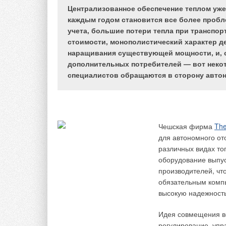
Централизованное обеспечение теплом уж
каждым годом становится все более проб
учета, большие потери тепла при транспо
Любая система ком
стоимости, монополистический характер д
удовлетворения инд
наращивания существующей мощности, и, с
пользователя или, г
дополнительных потребителей — вот некот
определить приорит
Рис. 1. Изменение
специалистов обращаются в сторону автон
это первый и единс
мощности по холоду
системы кондицион
внутренних блоков VRF-
систем GENERAL и
Отсюда главная зад
систем «чиллер-
системы кондициони
Чешская фирма
Th
фанкойлы» LENNOX
которым потребител
для автономного от
вариант.
различных видах то
оборудование выпус
Классический под
производителей, что
обязательным комп
А.А. Рымкевичем [1
высокую надежность
оптимальных систем
Идея совмещения в
Согласно ей сравне
регулирование, упр