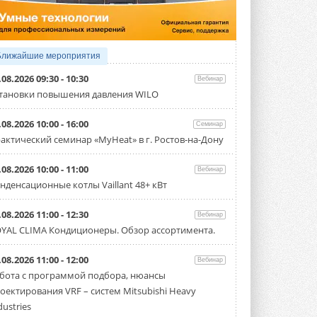
Чиллер получил новую версию,
работающую на хладагенте R1234ze ...
31 ИЮЛЯ 2026
Mitsubishi расширяет
Ближайшие мероприятия
направление систем
охлаждения для ЦОД
.08.2026 09:30 - 10:30
Вебинар
Mitsubishi Electric создаёт в США новую
тановки повышения давления WILO
компанию MEHITS US Inc. ...
31 ИЮЛЯ 2026
.08.2026 10:00 - 16:00
Семинар
США запретили использование
актический семинар «MyHeat» в г. Ростов-на-Дону
иностранных инверторов
28 июля 2026 года Федеральная
.08.2026 10:00 - 11:00
Вебинар
комиссия по связи США (FCC) обновила
свой специальный перечень Covered ...
нденсационные котлы Vaillant 48+ кВт
31 ИЮЛЯ 2026
.08.2026 11:00 - 12:30
Вебинар
Уже через месяц в России
YAL CLIMA Кондиционеры. Обзор ассортимента.
можно будет устанавливать
солнечные панели в МКД
С 1 сентября снимается запрет на
.08.2026 11:00 - 12:00
Вебинар
микрогенерацию в многоквартирных ...
бота с программой подбора, нюансы
30 ИЮЛЯ 2026
оектирования VRF – систем Mitsubishi Heavy
Канальные вентиляторы с ЕС-
dustries