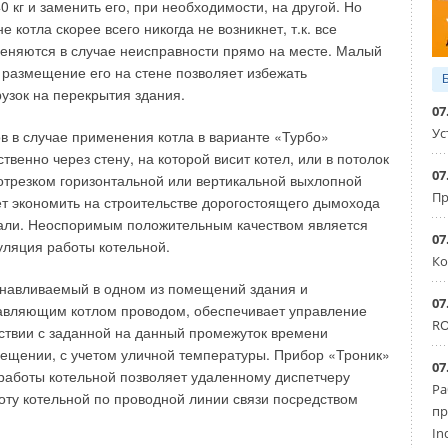
0 кг и заменить его, при необходимости, на другой. Но
е котла скорее всего никогда не возникнет, т.к. все
твием уменьшения градиента температуры на
еняются в случае неисправности прямо на месте. Малый
о в свою очередь приводит к потерям мощности по холоду
 размещение его на стене позволяет избежать
узок на перекрытия здания.
07
 потери мощности внутренних блоков для систем «чиллер–
Ус
в в случае применения котла в варианте «Турбо»
ьно больше, чем потери VRF-систем. Объяснить этот
венно через стену, на которой висит котел, или в потолок
то, если рассмотреть процесс теплопередачи внутреннего
07
отрезком горизонтальной или вертикальной выхлопной
Пр
ет экономить на строительстве дорогостоящего дымохода
али. Неоспоримым положительным качеством является
. – tохл.), (1)
07
уляция работы котельной.
Ко
т теплопередачи внутреннего блока, Вт/(м2°С); F —
анавливаемый в одном из помещений здания и
ной поверхности внутреннего блока, м2; tвозд.ср. —
07
авляющим котлом проводом, обеспечивает управление
а воздуха во внутреннем блоке, °С; tохл. — температура
RO
тствии с заданной на данный промежуток времени
 °С. Произведение k . F — постоянная величина,
ещении, с учетом уличной температуры. Прибор «Троник»
руктивных особенностей внутреннего блока. А вот разности
07
работы котельной позволяет удаленному диспетчеру
р. – tохл.) для фреоновых и водяных систем значительно
Ра
оту котельной по проводной линии связи посредством
друга.
пр
In