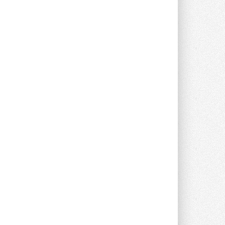
29 ИЮЛЯ 2026
Токио — лидер по
интенсивности использования
кондиционеров
Данные получены в ходе очередного
опроса Daikin о восприятии жары ...
28 ИЮЛЯ 2026
CDU производства LG прошёл
валидацию NVIDIA для ИИ-дата-
центров
Компания становится официальным
партнёром NVIDIA по системам ...
28 ИЮЛЯ 2026
В Великобритании предлагают
сделать кондиционирование
обязательным для новостроек
Либеральные демократы внесли
предложение оснащать все новые ...
1
28 ИЮЛЯ 2026
В Подмосковье запустят
производство холодильной
техники и теплообменного