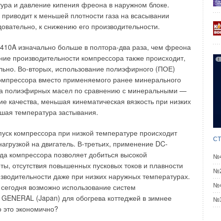
бходимо скомпенсировать давлением дутьевого
ура и давление кипения фреона в наружном блоке.
и или тягой дымовой трубы. Существуют два варианта
приводит к меньшей плотности газа на всасывании
ции продуктов сгорания:
довательно, к снижению его производительности.
ер для первой и второй горелки;
экономайзера с центральной перегородкой по продуктам сгорания и
10A изначально больше в полтора-два раза, чем фреона
 пучком для обеих горелок.
ние производительности компрессора также происходит,
ельно. Во-вторых, использование полиэфирного (ПОЕ)
олняется легко. Экономайзер, рассчитанный как
компрессора вместо применяемого ранее минерального
бмена двух горелок, хорошо воспринимает тепло даже в
а полиэфирных масел по сравнению с минеральными —
горелки с индивидуальным регулированием. При этом
 качества, меньшая кинематическая вязкость при низких
е нагревается непрерывно, а раз нет ступенчатого
шая температура застывания.
вых ударов.
пуск компрессора при низкой температуре происходит
 экономайзеров в котлах с двумя жаровыми трубами
СТ
нагрузкой на двигатель. В-третьих, применение DC-
да компрессора позволяет добиться высокой
мание уделялось защите от коррозии поверхностей за
№4
ты, отсутствия повышенных пусковых токов и плавности
х как кладка дымовых труб, к примеру, а сегодня
№2
зводительности даже при низких наружных температурах.
вности котла является определяющим критерием при
№4
 сегодня возможно использование систем
Например, для новых установок части дымовой трубы,
GENERAL (Japan) для обогрева коттеджей в зимнее
аться в температурном режиме ниже точки росы,
№3
о это экономично?
розионностойких материалов.