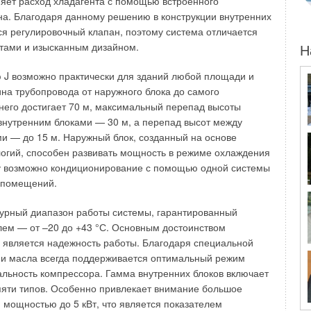
няет расход хладагента с помощью встроенного
ение работ по установке;
на. Благодаря данному решению в конструкции внутренних
вление здания котельной;
е удержание тепла; ускоренный набор мощности;
ся регулировочный клапан, поэтому система отличается
ение затрат на обслуживание;
тами и изысканным дизайном.
Н
ение инспектирования; увеличение рабочего давления.
 J возможно практически для зданий любой площади и
обенности эксплуатации котлов с двумя жаровыми
лина трубопровода от наружного блока до самого
него достигает 70 м, максимальный перепад высоты
нутренним блоками — 30 м, а перепад высот между
итериев оценки рабочих характеристик оборудования
и — до 15 м. Наружный блок, созданный на основе
ть котла с двумя жаровыми трубами работать
огий, способен развивать мощность в режиме охлаждения
мя горелками или только с одной горелкой, если
му возможно кондиционирование с помощью одной системы
ования обеих горелок выполнено независимым. Это
 помещений.
ции котла, иначе и быть не может.
урный диапазон работы системы, гарантированный
 жаровыми трубами с горелками в параллельной
лем — от –20 до +43 °С. Основным достоинством
J является надежность работы. Благодаря специальной
ии масла всегда поддерживается оптимальный режим
аровыми трубами с горелками, работающими параллельно,
льность компрессора. Гамма внутренних блоков включает
отная камера не подтвердила свою эффективность, даже
пяти типов. Особенно привлекает внимание большое
 как водотрубная камера с байпасом. Поскольку продукты
 мощностью до 5 кВт, что является показателем
й трубы смешиваются в камере, оптимального