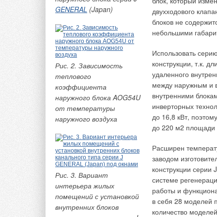
блок, который изме
означает, что горелки
сокращ
GENERAL
(Japan)
двухходового клапа
удеше
могут работать
лучше
блоков не содержит
индивидуально
сокращ
небольшими габари
упрощ
Использовать серию
2. Введение в ос
конструкции, т.к. д
Рис. 2. Зависимость
трубами
удаленного внутрен
теплового
между наружным и в
коэффициента
Одним из важных кр
внутренними блокам
наружного блока AOG54U
является возможнос
инверторных технол
от температуры
одновременно с дву
до 16,8 кВт, поэто
наружного воздуха
исполнение регулир
до 220 м2 площади
зависит от конструк
Расширен температ
3. Котлы с двумя
заводом изготовите
работе
конструкции серии 
Рис. 3. Вариант
системе регенерац
В котлах с двумя ж
интерьера жилых
работы и функциона
общая задняя повор
помещений с установкой
в себя 28 моделей 
если она выполнена
внутренних блоков
количество моделей
сгорания из жарово