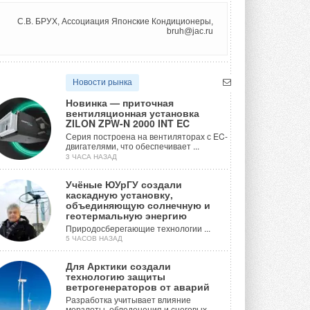
С.В. БРУХ, Ассоциация Японские Кондиционеры,
bruh@jac.ru
Новости рынка
Новинка — приточная
вентиляционная установка
ZILON ZPW-N 2000 INT EC
Серия построена на вентиляторах с EC-
двигателями, что обеспечивает ...
3 ЧАСА НАЗАД
Учёные ЮУрГУ создали
каскадную установку,
объединяющую солнечную и
геотермальную энергию
Природосберегающие технологии ...
5 ЧАСОВ НАЗАД
Для Арктики создали
технологию защиты
ветрогенераторов от аварий
Разработка учитывает влияние
мерзлоты, обледенения и снеговых ...