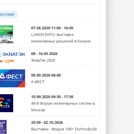
США запретили использование
иностранных инверторов
28 июля 2026 года Федеральная
Выставки
комиссия по связи США (FCC) обновила
свой специальный перечень Covered ...
31 ИЮЛЯ 2026
07.08.2026 11:00 - 16:00
LUNDA EXPO: выставка
Уже через месяц в России
инженерных решений в Казани
можно будет устанавливать
солнечные панели в МКД
С 1 сентября снимается запрет на
08 - 10.09.2026
микрогенерацию в многоквартирных ...
ЭкваТэк 2026
30 ИЮЛЯ 2026
Канальные вентиляторы с ЕС-
08.09.2026 00:00
двигателями Sysimple TRS EC
А-ФЕСТ
Poti
Новинка от Системэйр —
прямоугольный канальный ...
10.09.2026 09:30 - 17:30
30 ИЮЛЯ 2026
48-й Форум инженерных систем в
Краска для окон: как выбрать
Москве
состав, который не
растрескается после первой
зимы
29.09 - 02.10.2026
Частые вопросы о краске для окон ...
Выставка - Форум 100+ TechnoBuild
30 ИЮЛЯ 2026