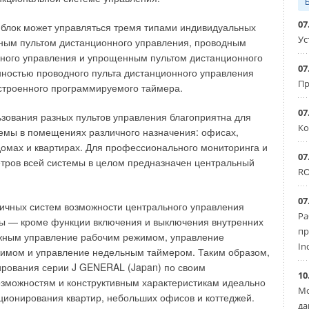
им расстояниям между двумя жаровыми трубами, а также
 жаровыми трубами и обшивкой котла;
07
блок может управляться тремя типами индивидуальных
им соединением между двумя жаровыми трубами, а также
Ус
м днищем котла;
ным пультом дистанционного управления, проводным
о встроенным поворотным камерам продуктов сгорания.
нного управления и упрощенным пультом дистанционного
07
ностью проводного пульта дистанционного управления
вые трубы, днище котла и поворотная камера продуктов
Пр
строенного программируемого таймера.
ть неподвижно фиксированы относительно друг друга.
07
ы и поворотная камера продуктов сгорания охватываются
зования разных пультов управления благоприятна для
Ко
а и привариваются по кругу, прочность заметно
емы в помещениях различного назначения: офисах,
еские расширения в этом случае нейтрализуются
домах и квартирах. Для профессионального мониторинга и
07
отла, которое выполняется более динамичным.
тров всей системы в целом предназначен центральный
RO
снижение сопротивления циркуляции котловой воды, т.к.
07
е поверхностей нагрева способствует максимальному
гичных систем возможности центрального управления
Ра
ратур по объему котла. Эффект присутствует на всех
ы — кроме функции включения и выключения внутренних
пр
менимо как к паровым котлам при отсутствии
ожным управление рабочим режимом, управление
In
куляции, так и к водогрейным котлам с насосами.
имом и управление недельным таймером. Таким образом,
лоносителя в водогрейных котлах с двумя жаровыми
ирования серии J GENERAL (Japan) по своим
10
рямо у днища котла, между жаровыми трубами.
зможностям и конструктивным характеристикам идеально
Мо
ционирования квартир, небольших офисов и коттеджей.
да