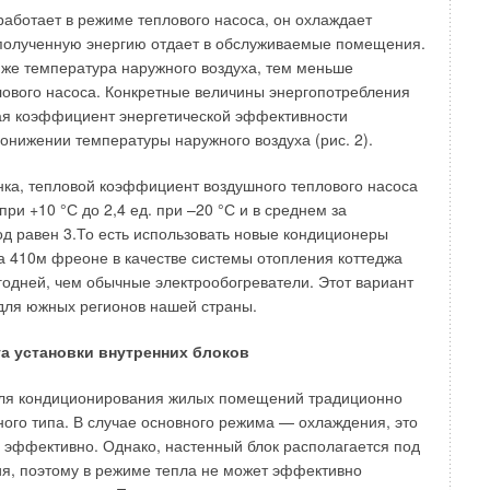
работает в режиме теплового насоса, он охлаждает
имального КПД со стороны продуктов сгорания наиболее
 полученную энергию отдает в обслуживаемые помещения.
ом является состояние полного подвода к экономайзеру
иже температура наружного воздуха, тем меньше
 нагрузках, т.е. экономайзер выполняется
ового насоса. Конкретные величины энергопотребления
гулирование температуры продуктов сгорания
ая коэффициент энергетической эффективности
 котельных систем, подключаемых к уже существующим
онижении температуры наружного воздуха (рис. 2).
сгорания ввиду опасности возникновения коррозии, а также
е.
унка, тепловой коэффициент воздушного теплового насоса
 при +10 °С до 2,4 ед. при –20 °С и в среднем за
ксплуатации горелок с котлами, имеющими две
д равен 3.То есть использовать новые кондиционеры
 410м фреоне в качестве системы отопления коттеджа
ыгодней, чем обычные электрообогреватели. Этот вариант
овыми трубами оснащены двумя горелками, а
для южных регионов нашей страны.
т более широкий диапазон по регулированию. Для всех
тановок, например, установки центрального отопления,
а установки внутренних блоков
 широком диапазоне нагрузок в зимний и летний периоды,
егулирования просто необходим.
для кондиционирования жилых помещений традиционно
ого типа. В случае основного режима — охлаждения, это
абота горелок
 эффективно. Однако, настенный блок располагается под
я, поэтому в режиме тепла не может эффективно
ые системы, в которых невозможность работы на низких