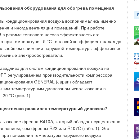
быстрому смешению и хорошему протоку вдоль днища
правляющие элементы, служащие для улучшения
льзования оборудования для обогрева помещения
й воды, позволяют избежать критического уменьшения
обенно важно на низких нагрузках и во время пусков-
мы кондиционирования воздуха воспринимались именно
ения и иногда вентиляции помещений. При работе
 в режиме теплового насоса эффективность его
тепла уходящих газов в котлах с двумя жаровыми
о при температуре –5 °С тепловой коэффициент падал до
 дальнейшем снижении наружной температуры эффективнее
обычные электрообогреватели.
уатационных затрат показывают, что котлы большой
жаровыми трубами должны всегда укомплектовываться
раведливо для систем кондиционирования воздуха на
идеале смонтированными сверху на котле в задней его
F регулированием производительности компрессора.
мя жаровыми трубами, которые подчас работают только с
диционирования GENERAL (Japan) обладают
лжны иметь раздельные каналы продуктов сгорания в
ьшим температурным диапазоном использования в
20 °С (рис. 1).
одуктов сгорания с давлением не более 0 мбар за
ущественно расширен температурный диапазон?
ется нормой, но следует принимать во внимание
тельное сопротивление при установке шумоглушителей на
ользование фреона R410A, который обладает существенно
отдельных случаях, необходимо определить сопротивление
влением, чем фреоны R22 или R407C (табл. 1). Это
ментов на стороне продуктов сгорания, и это
то при понижении температуры наружного воздуха