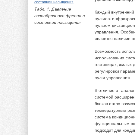
больш
между
Табл. 1. Давление
Каждый внутренний 
жестк
газообразного фреона в
задни
пультов: инфракрас
состоянии насыщения
жестк
пультом дистанцио
управления. Особен
Днище котла и жаро
является наличие в
сгорания должны бы
Когда жаровые труб
Возможность исполь
задним днищем котл
использования сист
повышается. Термич
гостиницах, жилых 
передним днищем к
регулировки параме
пульт управления.
Важным является и 
быстрое прохождени
В отличие от анало
выравниванию темпе
системой расширен
нагрузках. Это при
блоков стало возм
принудительной цир
температурным реж
Обратный поток теп
система кондицион
трубами подается п
функциональным во
подходит для конди