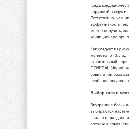
Когда кондиционер 
Для получения макс
наружный воздух и
эффективным подход
Естественно, чем н
потока воды на всех
эффективность тепл
нерегулируемым. Ре
можно получить, зн
рекомендуется для
кондиционера при п
трактам продуктов 
при работе на мазут
Как следует из рис
меняется от 3,8 ед.
7.Преимущества э
отопительный перио
жаровые трубы
GENERAL (Japan) на
ровно в три раза в
Котлы с двумя жар
особенно актуален 
следовательно имею
типов котельных ус
Выбор типа и мест
которые работают в
большой диапазон р
Внутренние блоки 
выбираются настенн
8. Параллельная р
вполне оправдано и
потолком помещени
Существуют котельн