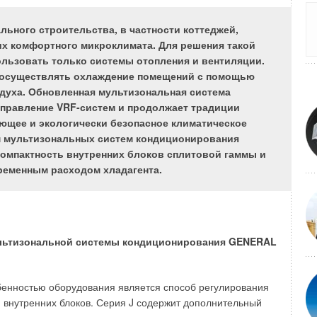
ьного строительства, в частности коттеджей,
их комфортного микроклимата. Для решения такой
ользовать только системы отопления и вентиляции.
и, заложенный в первоначальный патент ZFR, сохранился
о осуществлять охлаждение помещений с помощью
ени. Но детали котла неизбежно подвергались
духа. Обновленная мультизональная система
зации в соответствии с требованиями прогресса, с
аправление VRF-систем и продолжает традиции
ичением разнообразия используемых систем.
ющее и экологически безопасное климатическое
 мультизональных систем кондиционирования
 аргументы для использования котлов с двумя
 компактность внутренних блоков сплитовой гаммы и
и
ременным расходом хладагента.
асто обсуждаемых вопросов: «Когда могут быть
 с двумя жаровыми трубами?» имеет ответ: «Всегда, когда
во втором, полностью самостоятельном резервном котле».
ты демонстрируют большие преимущества котлов с двумя
льтизональной системы кондиционирования GENERAL
я стоимость по сравнению с двумя котлами с одной
бенностью оборудования является способ регулирования
й трубой;
 внутренних блоков. Серия J содержит дополнительный
ая занимаемая площадь;