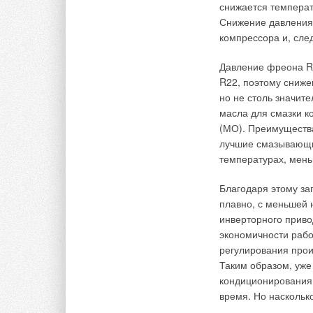
сопротивление нео
снижается температ
вентилятора горелк
Снижение давления 
раздельной циркуля
компрессора и, сле
общий экономайз
единый корпус 
Давление фреона R4
единым трубным
R22, поэтому сниже
но не столь значит
Второй вариант вып
масла для смазки 
поверхность теплоо
(МО). Преимуществ
случае применения 
лучшие смазывающие
вода в экономайзер
температурах, мень
нагрева, нет и паро
Благодаря этому за
6. Регулирование
плавно, с меньшей 
инверторного приво
Ранее основное вни
экономичности рабо
экономайзером, таки
регулирования прои
повышение эффекти
Таким образом, уже
принятии решений. 
кондиционирования 
которые могут оказ
время. Но наскольк
выполняются из кор