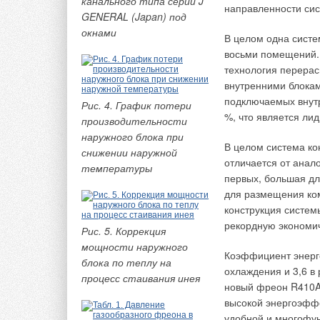
канального типа серии J
направленности си
регулирования горел
GENERAL (Japan) под
окнами
В целом одна систе
С другой стороны, р
восьми помещений. 
противофазе и прив
технология перера
разрушающие матери
внутренними блока
существовать в слу
подключаемых внутр
Рис. 4. График потери
которых каналы про
%, что является ли
производительности
газов.
наружного блока при
В целом система к
снижении наружной
4. Котлы с двумя
отличается от анал
температуры
работой горелок
первых, большая дл
для размещения ком
Котлы с двумя жаро
конструкция систем
работы только с од
рекордную экономи
сгорания вплоть до
Рис. 5. Коррекция
на выходе из котла 
мощности наружного
Коэффициент энерго
начала конструкти
блока по теплу на
охлаждения и 3,6 в 
напряжения, возник
процесс стаивания инея
новый фреон R410A
расширения. Это ре
высокой энергоэффе
удобной и многофу