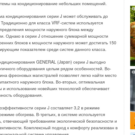
стемы на кондиционирование небольших помещений.
ки достигнуть трудно.
ма кондиционирования серии J может обслуживать до
абочие частоты двух горелок могут наложиться в
Традиционно для класса VRF-систем используется
ести к усложнению регулирования горелки, вызвать шум и
спределения мощности наружного блока между
ал вибрации. Все эти недостатки перестают
ми. Однако в серии J отношение суммарной мощности
чае использования котлов с двумя жаровыми трубами, в
енних блоков к мощности наружного может достигать 150
дуктов сгорания разделены вплоть до камеры уходящих
дирующим показателем среди систем данного класса.
ондиционирования GENERAL (Japan) серии J выгодно
 жаровыми трубами с неограниченной индивидуальной
огичного оборудования целым рядом особенностей. Во-
ина фреоновых магистралей позволяет легко найти место
пактного наружного блока. Во-вторых, оптимальная
выми трубами, которые должны быть подготовлены для
ы и использование новейших технологий обеспечивает
ной горелкой, требуют отдельных каналов продуктов
чность оборудования.
 камеры уходящих газов, при давлении продуктов сгорания
не более 0 мбар. Однако этого недостаточно. С самого
эффективности серии J составляет 3,2 в режиме
вными решениями необходимо нейтрализовать
режиме обогрева. В-третьих, в системе используется
ающие в котле вследствие неравномерного термического
, отвечающий требованиям экологической безопасности и
ализуется благодаря:
ктивности. Комплексный подход к комфорту реализован в
нкциональной системе управления.