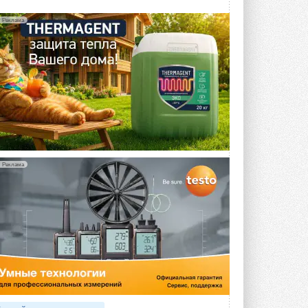
потребление на 60%
Исследователи из Италии установили ...
Реклама
4 АВГУСТА 2026
«РУСКЛИМАТ Fest 2026» в Уфе
собрал свыше 700 профи
климатической отрасли
Организатором выступил торгово-
производственный холдинг ...
3 АВГУСТА 2026
«Датарк» испытал модульный
ЦОД с плотностью 54 кВт на
стойку
Реклама
Испытания прошли на собственной
производственной площадке и были ...
3 АВГУСТА 2026
Samsung выпускает VRF-
систему DVM на R32
Линейка включает семь типоразмеров
производительностью от 22,4 до 56 кВт.
Суммарная длина трубопроводов ...
3 АВГУСТА 2026
«СиСофт Девелопмент» подвел
итоги конкурса студенческих