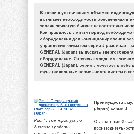
В связи с увеличением объемов индивидуал
возникает необходимость обеспечения в н
задачи зачастую бывает недостаточно исп
Принцип конструкци
Как правило, в летний период необходим
до настоящего врем
оборудования для кондиционирования воз
дальнейшей модерни
управления климатом серии J развивает н
появлением и увел
GENERAL (Japan) выпускать энергосберега
оборудование. Являясь «младшим» звеном
1. Положительные
GENERAL (Japan), серия J сочетает в себе
жаровыми трубам
функциональные возможности систем с пе
Сечение компактного
Один из наиболее ч
трехходового парового
использованы котлы
котла с двумя жаровыми
нет необходимости 
трубами и приваренным
Следующие аргумен
сверху экономайзером.
Преимущества му
жаровыми трубами:
Два тракта продуктов
(Japan) серии J
сгорания разделены с
меньша
Рис. 1. Температурный
Отличительной осо
начала до соединения по
жарово
диапазон работы
производительности
продуктам сгорания. Это
меньш
наружного блока серии J