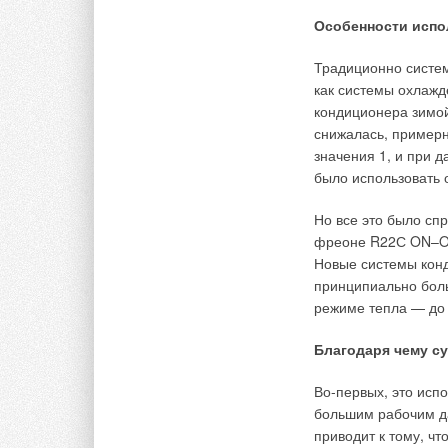
Это способствует 
котла. Водяные на
Особенности испо
циркуляции котлово
температуры. Это ос
Традиционно систе
остановок котла
.
как системы охлажд
кондиционера зимой
5. Использование 
снижалась, примерн
трубами
значения 1, и при
было использовать 
Даже расчеты экспл
мощности с двумя 
Но все это было сп
экономайзерами, в 
фреоне R22С ON–OF
части. Котлы с дву
Новые системы кон
одной горелкой, до
принципиально бол
экономайзере.
режиме тепла — до –
Свободный выход пр
Благодаря чему с
экономайзером явля
возможное дополни
Во-первых, это исп
выхлопе. Здесь, в 
большим рабочим да
дополнительных эле
приводит к тому, ч