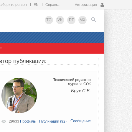
ыберите регион
EN
Справка
Авторизация
TG
VK
RT
MX
Т
EN
втор публикации:
Технический редактор
журнала СОК
Брух С.В.
Сообщение
29633
Профиль
Публикации (92)