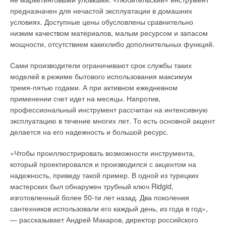
специалистов есть возможность подобрать техническое
предназначен для нечастой эксплуатации в домашних
решение, которое будет эффективно справляться с
условиях. Доступные цены обусловлены сравнительно
поставленными задачами, и при этом не потребует
низким качеством материалов, малым ресурсом и запасом
значительных затрат.
мощности, отсутствием какихлибо дополнительных функций.
Сами производители ограничивают срок службы таких
Читайте по теме:
моделей в режиме бытового использования максимум
тремя-пятью годами. А при активном ежедневном
→
UNIPUMP — инженерные решения, рассчитанные на
применении счет идет на месяцы. Напротив,
годы безотказной службы
ЖУРНАЛ СОК МАЙ 2026
профессиональный инструмент рассчитан на интенсивную
→
Гидромодули DANTEX: три серии для надёжных
эксплуатацию в течение многих лет. То есть основной акцент
инженерных систем
делается на его надежность и большой ресурс.
ЖУРНАЛ СОК МАРТ 2026
→
Использование возобновляемых источников энергии для
водообеспечения южных регионов России
«Чтобы проиллюстрировать возможности инструмента,
ЖУРНАЛ СОК ФЕВРАЛЬ 2026
→
который проектировался и производился с акцентом на
Принудительное водоотведение в условиях
перепланировки: возможности CITILIFT Trio
надежность, приведу такой пример. В одной из турецких
ЖУРНАЛ СОК ФЕВРАЛЬ 2026
мастерских был обнаружен трубный ключ Ridgid,
→
Знакомство с Vandjord и насосами Shinhoo
ЖУРНАЛ СОК НОЯБРЬ 2025
изготовленный более 50-ти лет назад. Два поколения
сантехников использовали его каждый день, из года в год»,
— рассказывает Андрей Макаров, директор российского