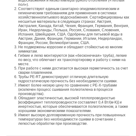
трубопроводами, задвижками, клапанами, шкафами
водоснабжения и низкотемпературного отопления («теплый
контроль, проверки и испытания, эксплуатация арматуры
пол»).
управления и площадками технического обслуживания.
Итак, покупка дешевого инструмента — зачастую лишь
Соответствуют единым санитарно-эпидемиологическим и
ненадлежащим образом, а также попадание инородных тел
гигиеническим требованиям для применения в системах
наивная попытка снизить финансовые потери от низкого
в трубопровод. Конечно, существуют такие повреждения,
хозяйственнопитьевого водоснабжения. Сертифицированы как
Следующим этапом был расчет предполагаемого объема
несшитые материалы в следующих странах: Австрия,
профессионального уровня работников.
когда выходом становится только замена крана, но во многих
Австралия, Канада, Китай, Чехия, Франция, Германия, Венгрия,
стоков и создание проекта. Расчеты показали, что требуется
случаях (это касается ремонтопригодной продукции с
Иран, Нидерланды, Польша, Россия, Словакия, Словения,
предусмотреть три группы оборудования, две из которых
Испания, Швейцария, США. Одобрены для питьевой воды в
География и качество
разборным корпусом) восстановить работоспособность
Австрии, Дании, Франции, Германии, Италии, Нидерландах,
используются в сухую погоду и предназначены для отвода
трубопроводной арматуры возможно.
Франции, России, Великобритании, США.
бытовых и производственных стоков, а третья включается в
Не подвержены коррозии и обладают стойкостью ко многим
Ни для кого не секрет, что страна изготовления
химикатам.
работу только для перекачки дождевых вод. Выбор
строительного оборудования может многое сказать и о его
В табл. 1 приведены наиболее распространенные примеры
Гибкие и легко монтируются (как «бесконечная» труба), легкие
конкретного оборудования и его количества осуществлялся
по весу, что облегчает их транспортировку и работу с ними на
качестве, и о цене. На российском рынке можно выделить
повреждения шарового крана, а также способы их
месте.
по следующим основным критериям:
несколько категорий инструмента, классифицируемого по
При работе с ними достигается высокая герметичность за счет
устранения.
сварки плавлением.
географическому признаку:
Трубы PE-RT демонстрируют отличную длительную
оптимальные условия работы — установка минимального
гидростатическую прочность без необходимости сшивки.
числа единиц оборудования одного типа, работающих в
Имеют более низкую цену по сравнению с PE-X-трубами
продукция крупных мировых брендов американского,
(исключен процесс сшивания полиэтилена в процессе
области наивысших КПД, при этом подача насосов
европейского или японского происхождения, хорошо
производства).
должна быть достаточной для обеспечения
известных любому профессионалу, ведь высокая цена
Обладают эластичностью, высокой теплопроводностью
максимального расхода;
[коэффициент теплопроводности составляет 0,4 Вт/(м⋅К)] и
инструмента объясняется приоритетом качества и
инертностью, которые обеспечиваются полиэтиленом, а также
наименьшая стоимость жизненного цикла (СЖЦ) — сумма
надежности, а также затратами на разработки новых
хорошими экономическими показателями.
затрат за весь период службы системы, которая
Имеют высокую долговременную прочность при повышенных
инновационных продуктов;
складывается из расходов на покупку оборудования и его
температурах без необходимости сшивки в сочетании с
продукция производителей из России и стран СНГ —
легкостью обработки при производстве.
монтаж, платы за электроэнергию и эксплуатационных
нередко это морально устаревшие модели, зачастую
издержек (на рис. 1 показано, как распределяются
лишенные многих функций, ставших уже привычными для