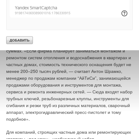
заинтересуются китайскими поделками.
Омске станций Grundfos является использование насосов со
свободно-вихревыми колесами SuperVortex.
Любительский или профессиональный?
Длинные волокна, остатки ткани и иные включения
Для мелких строительно-монтажных и ремонтных компаний
беспрепятственно проходят через насос, снижая риск
затраты на профессиональный комплект могут показаться
заклинивания. Это сокращает время простоев и
чрезмерными. Действительно, речь идет о довольно крупных
эксплуатационные расходы. Кроме того, экономить средства
суммах. «Если фирма планирует заниматься монтажом и
можно благодаря автономному режиму работы КНС, когда
ремонтом систем отопления и водоснабжения в квартирах и
перекачка стоков осуществляется без вмешательства
частных домах, стоимость технического оснащения будет не
технического и диспетчерского персонала. Система
менее 200–250 тысяч рублей, — считает Антон Шрамко,
управления Modular Controls непрерывно контролирует
менеджер по продажам компании “АйТиСи”, занимающейся
уровень жидкости в приемном резервуаре и подает сигнал
продажами оборудования и инструментов для монтажа,
на пуск/остановку насосов. В случае аварийной ситуации
сервиса и ремонта инженерных сетей. — Сюда входят набор
интеллектуальная система передаст сообщение на пульт,
трубных ключей, резьбонарезные клуппы, инструменты для
компьютер или мобильный телефон диспетчера.
сгибания и резки труб из различных материалов, сварочный
аппарат, электрогидравлический пресс-пистолет и тому
Дополнительные возможности применения КНС
подобное».
Комплектные канализационные насосные станции способны
Для компаний, строящих частные дома или ремонтирующих
надежно и безаварийно работать в различных системах,
квартиры «под ключ», необходимый набор