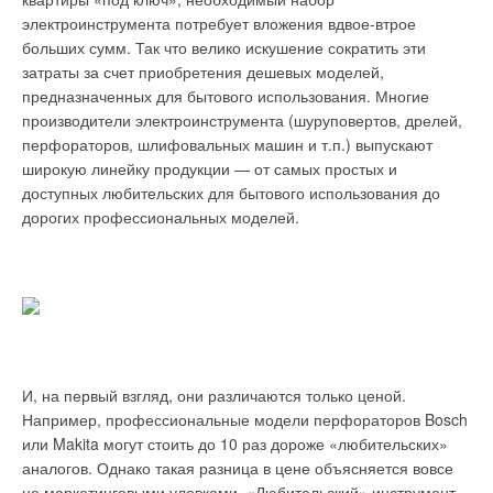
обеспечивая минимальные затраты на электропотребление
электроинструмента потребует вложения вдвое-втрое
и техническое обслуживание. Поэтому они широко
больших сумм. Так что велико искушение сократить эти
применяются не только в новом строительстве, но и при
затраты за счет приобретения дешевых моделей,
реконструкции и модернизации уже существующих систем.
предназначенных для бытового использования. Многие
Например, в аэропорту «Кольцово» (город Екатеринбург)
производители электроинструмента (шуруповертов, дрелей,
устаревшее канализационное оборудование было заменено
перфораторов, шлифовальных машин и т.п.) выпускают
на КНС Grundfos с резервуаром из стеклопластика,
широкую линейку продукции — от самых простых и
укомплектованную насосами типа SV.
доступных любительских для бытового использования до
дорогих профессиональных моделей.
Станция установлена на магистральном коллекторе и служит
для доставки сточных вод на очистные сооружения. Ее
максимальная производительность составляет 105 л/с.
После замены оборудования существенно сократились
затраты на электроэнергию — это связано с тем, что
мощность старых насосов составляла 55 кВт, в то время как
новые потребляют всего 17 кВт.
И, на первый взгляд, они различаются только ценой.
Благодаря современному оборудованию можно решить
Например, профессиональные модели перфораторов Bosch
любые проблемы, возникающие в процессе возведения
или Makita могут стоить до 10 раз дороже «любительских»
новых объектов и при реконструкции уже существующих. На
аналогов. Однако такая разница в цене объясняется вовсе
рассмотренном примере можно убедиться, что сегодня у
не маркетинговыми уловками. «Любительский» инструмент