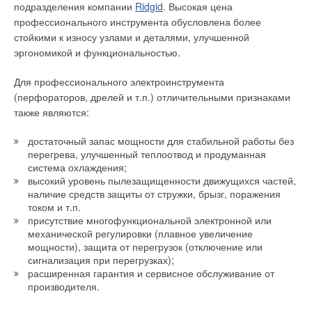
подразделения компании
Ridgid
. Высокая цена
профессионального инструмента обусловлена более
стойкими к износу узлами и деталями, улучшенной
Уведомления отключены
эргономикой и функциональностью.
Комментарии
Для профессионального электроинструмента
(перфораторов, дрелей и т.п.) отличительными признаками
В этой теме еще нет комментариев
также являются:
достаточный запас мощности для стабильной работы без
Добавить комментарий
перегрева, улучшенный теплоотвод и продуманная
система охлаждения;
Ваше имя *
высокий уровень пылезащищенности движущихся частей,
наличие средств защиты от стружки, брызг, поражения
током и т.п.
присутствие многофункциональной электронной или
Ваш E-mail *
механической регулировки (плавное увеличение
мощности), защита от перегрузок (отключение или
сигнализация при перегрузках);
расширенная гарантия и сервисное обслуживание от
Текст комментария
производителя.