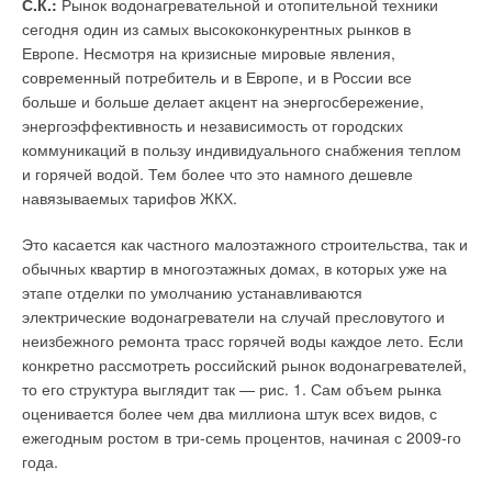
С.К.:
Рынок водонагревательной и отопительной техники
об этом, оставляя пользователя наедине со своими
сегодня один из самых высококонкурентных рынков в
проблемами.
Европе. Несмотря на кризисные мировые явления,
современный потребитель и в Европе, и в России все
Поэтому наша главная задача на 2012-й год — создать
больше и больше делает акцент на энергосбережение,
центры технической поддержки в тех регионах, где
энергоэффективность и независимость от городских
продается наша продукция. Центры будут укомплектованы
коммуникаций в пользу индивидуального снабжения теплом
обученными техническими специалистами и обладать
и горячей водой. Тем более что это намного дешевле
складом необходимых запчастей. Во время поездки
навязываемых тарифов ЖКХ.
российские партнеры Biasi смогли вживую ознакомиться с
процессом производства настенных котлов на заводе Biasi в
Это касается как частного малоэтажного строительства, так и
Порденоне.
обычных квартир в многоэтажных домах, в которых уже на
этапе отделки по умолчанию устанавливаются
Гости особо отметили экскурсию в испытательную
электрические водонагреватели на случай пресловутого и
лабораторию компании. Здесь продукция проходит
неизбежного ремонта трасс горячей воды каждое лето. Если
тестирование по множеству параметров, моделируются
конкретно рассмотреть российский рынок водонагревателей,
реальные условия эксплуатации, испытываются различные
то его структура выглядит так — рис. 1. Сам объем рынка
нагрузки. Именно в этой лаборатории российские партнеры
оценивается более чем два миллиона штук всех видов, с
смогли увидеть новинки Biasi, которые в скором времени
ежегодным ростом в три-семь процентов, начиная с 2009-го
поступят на российский рынок. За время поездки участники
года.
получили много новой и полезной информации, увидели