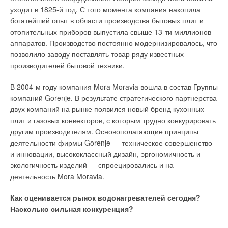
конденсатный котел Inovia. Главное достоинство обеих
уходит в 1825-й год. С того момента компания накопила
новинок — компактность. Теперь наше оборудование может
богатейший опыт в области производства бытовых плит и
быть размещено в небольших помещениях, что актуально
отопительных приборов выпустила свыше 13-ти миллионов
для российских условий.
аппаратов. Производство постоянно модернизировалось, что
позволило заводу поставлять товар ряду известных
Это достигнуто совершенствованием технологий, которые
производителей бытовой техники.
позволили уменьшить габариты котлов без потери их
мощности. Вся обновленная линейка котлов получила
В 2004-м году компания Mora Moravia вошла в состав Группы
цифровое управление и информативный электронный
компаний Gorenje. В результате стратегического партнерства
дисплей, который отображает параметры работы котла и
двух компаний на рынке появился новый бренд кухонных
возможные ошибки в его работе.
плит и газовых конвекторов, с которым трудно конкурировать
другим производителям. Основополагающие принципы
Расскажите о планах вашей компании по развитию
деятельности фирмы Gorenje — техническое совершенство
бизнеса в России в 2012-м году?
и инновации, высококлассный дизайн, эргономичность и
экологичность изделий — спроецировались и на
Д.А.:
Котлы Biasi — сложный технический продукт, поэтому
деятельность Mora Moravia.
наш главный приоритет в данном вопросе — развитие
послепродажной и технической поддержки в вашей стране. И
Как оценивается рынок водонагревателей сегодня?
если учесть российский климат, нельзя допустить, чтобы
Насколько сильная конкуренция?
клиент оставался без поддержки больше нескольких часов. К
сожалению, многие наши итальянские конкуренты не думают