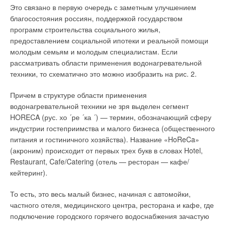
передовые технологии производства и обменялись опытом с
Это связано в первую очередь с заметным улучшением
итальянскими коллегами.
благосостояния россиян, поддержкой государством
программ строительства социального жилья,
После завершения официальной части поездки российским
предоставлением социальной ипотеки и реальной помощи
партнерам были организованы несколько увлекательных
молодым семьям и молодым специалистам. Если
экскурсий по городам Порденоне и, конечно же, Венеции.
рассматривать области применения водонагревательной
техники, то схематично это можно изобразить на рис. 2.
Читайте по теме:
Причем в структуре области применения
водонагревательной техники не зря выделен сегмент
→
Настенные двухконтурные газовые котлы. Обзор рынка
HORECA (рус. хо ´ре ´ка ´) — термин, обозначающий сферу
ЖУРНАЛ СОК АВГУСТ 2013
→
Двухконтурные настенные газовые котлы. Обзор рынка
индустрии гостеприимства и малого бизнеса (общественного
ЖУРНАЛ СОК СЕНТЯБРЬ 2012
питания и гостиничного хозяйства). Название «HoReCa»
→
Бойлеры косвенного нагрева для настенных котлов
(акроним) происходит от первых трех букв в словах Hotel,
ЖУРНАЛ СОК ЯНВАРЬ 2012
→
Отопительные котлы с чугунным теплообменником и
Restaurant, Cafe/Catering (отель — ресторан — кафе/
газовой горелкой
кейтеринг).
ЖУРНАЛ СОК НОЯБРЬ 2011
→
Газовые настенные двухконтурные котлы
ЖУРНАЛ СОК АВГУСТ 2011
То есть, это весь малый бизнес, начиная с автомойки,
частного отеля, медицинского центра, ресторана и кафе, где
подключение городского горячего водоснабжения зачастую