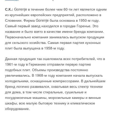
продажей, монтажом и сервисным обслуживанием
стальные котлы промышленной серии, бойлеры косвенного
отопительного оборудования, новые настенные газовые
нагрева, чугунные радиаторы, а также системы солнечного
С.К.:
Gorenje в течение более чем 60-ти лет является одним
котлы серий GBA и GBT. Не секрет, что за кошелек
обогрева. Отметим, что за плечами Biasi накоплен большой
из крупнейших европейских предприятий, расположено в
покупателей борется огромное количество производителей.
опыт производства отопительного оборудования.
Словении. Фирма Gorenje была основана в 1950-м году.
Так на что же рассчитывает компания, выходя на рынок с
Самый первый завод находился в городке Горенье. Это
новым предложением? На собственное доброе имя. AEG —
Компания была основана Леопольдо Биаси в 30-х годах
название и было взято в качестве имени бренда компании.
бренд, которому в 2012 году исполняется 125 лет.
прошлого века с выпуска котельного оборудования для
Первоначально компания занималась выпуском продукции
различных сфер применения. Благодаря удачному
для сельского хозяйства. Самая первая партия кухонных
За это время, конечно, многое изменилось, но подход
смешению нового и традиционного группа компаний Biasi
плит была выпущена в 1958-м году.
остался неизменным: качество и ориентация на
вносила изменения в свою основную продукцию согласно
потребителя. За годы существования накоплен богатый
запросам меняющегося рынка. Уже в конце 40-х годов была
Данная продукция так ошеломила всех потребителей, что в
производственный и маркетинговый опыт, гарантирующий
построена первая фабрика для производства котлов,
1961-м году в Германию отправили первую партию
качество продукции. Многие разработанные и применяемые
применяемых в жилых помещениях.
подобных плит. Объемы производства постоянно
технологии стали отраслевым стандартом. Что же хочет
увеличивались. В 1968-м году компания начала выпускать
потребитель? «Чтобы сложный прибор просто управлялся!»
Десятилетие спустя, примерно в 50-х годах, началось
холодильники, оснащенные компрессорами. В дальнейшем
— отвечают в AEG.
производство чугунных радиаторов, что привело к признанию
бренд логично развивался, охватывая весь спектр техники
компании Biasi на мировых рынках. К 1964 г. на заводе по
для дома, в том числе стиральные, сушильные и
Два регулятора и при этом удобное и логичное управление,
изготовлению радиаторов использовались самые передовые
посудомоечные машины, морозильные камеры и винные
система самодиагностики с выводом кодов неисправностей
технологии во всей Европе по сравнению с предприятиями
шкафы, всю малую бытовую технику и климатическое
на ЖК-дисплей, электронная система контроля температуры
этого же сектора. В этот период появилось производство
оборудование.
контура отопления и ГВС с плавным набором температуры
промышленных паровых котлов. В 70-е годы компания