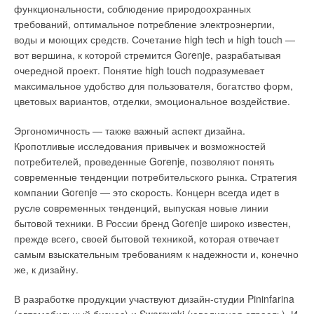
удобно монтировать и обслуживать данное оборудование.
Г-н Андерсон, как вы оцениваете последствия мирового
функциональности, соблюдение природоохранных
При этом делать это не только как можно реже, но уж, если и
экономического кризиса 2008-го года и как сказывается
требований, оптимальное потребление электроэнергии,
пришлось, — то как можно быстрее.
текущая европейская экономическая ситуация на
воды и моющих средств. Сочетание high tech и high touch —
деятельности компании?
вот вершина, к которой стремится Gorenje, разрабатывая
очередной проект. Понятие high touch подразумевает
Читайте по теме:
Д.А.:
Разумеется, кризис 2008-го года не мог не сказаться и
максимальное удобство для пользователя, богатство форм,
на нашей компании. Мы ощутили заметное падение спроса
цветовых вариантов, отделки, эмоциональное воздействие.
→
Настенные двухконтурные газовые котлы. Обзор рынка
на нашу продукцию. Однако, нам удалось сохранить
ЖУРНАЛ СОК АВГУСТ 2013
основные объемы производства. Во многом этому
→
Однофазные проточные водонагреватели. Обзор рынка
Эргономичность — также важный аспект дизайна.
ЖУРНАЛ СОК ИЮНЬ 2013
способствовали жесткие европейские нормы и требования,
Кропотливые исследования привычек и возможностей
→
Электрические емкостные настенные водонагреватели.
предъявляемые к отопительному оборудованию. Так, в
потребителей, проведенные Gorenje, позволяют понять
Обзор рынка
Великобритании и некоторых других странах Евросоюза к
ЖУРНАЛ СОК МАЙ 2013
современные тенденции потребительского рынка. Стратегия
→
Двухконтурные настенные газовые котлы. Обзор рынка
монтажу допускается только конденсатные газовые котлы.
компании Gorenje — это скорость. Концерн всегда идет в
ЖУРНАЛ СОК СЕНТЯБРЬ 2012
Кроме того, импорт дешевой китайской продукции во многие
→
русле современных тенденций, выпуская новые линии
Однофазные напорные водонагреватели
страны Западной Европы строго ограничен или вовсе
ЖУРНАЛ СОК ИЮЛЬ 2012
бытовой техники. В России бренд Gorenje широко известен,
запрещен.
прежде всего, своей бытовой техникой, которая отвечает
самым взыскательным требованиям к надежности и, конечно
Поскольку продукция Biasi соответствует всем европейским
же, к дизайну.
требованиям, нам удалось сохранить эти рынки. Кроме того,
предвидя окончание кризиса, мы инвестировали
В разработке продукции участвуют дизайн-студии Pininfarina
Уведомления отключены
значительные средства в разработку новой продукции и