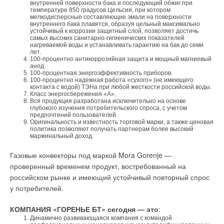
внутренней поверхности бака и последующий обжиг при
температуре 850 градусов Цельсия, при котором
мелкодисперсные составляющие эмали на поверхности
внутреннего бака плавятся, образуя цельный максимально
устойчивый к коррозии защитный слой, позволяет достичь
самых высоких санитарно-гигиенических показателей
нагреваемой воды и устанавливать гарантию на бак до семи
лет.
100-процентно антикоррозийная защита и мощный магниевый
анод.
100-процентная энергоэффективность приборов.
100-процентно надежная работа «сухого» (не имеющего
контакта с водой) ТЭНа при любой жесткости российской воды.
Класс энергосбережения «А».
Вся продукция разработана исключительно на основе
глубокого изучения потребительского спроса, с учетом
предпочтений пользователей.
Оригинальность и известность торговой марки, а также ценовая
политика позволяют получать партнерам более высокий
маржинальный доход.
Газовые конвекторы под маркой Mora Gorenje —
проверенный временем продукт, востребованный на
российском рынке и имеющий устойчивый повторный спрос
у потребителей.
КОМПАНИЯ «ГОРЕНЬЕ БТ» сегодня — это
:
Динамично развивающаяся компания с командой