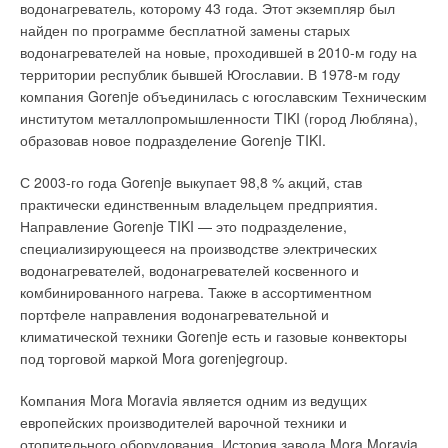
аналогов которого пока на этих рынках нет. Новинка
водонагреватель, которому 43 года. Этот экземпляр был
называется Binova. При этом мы не собираемся
найден по программе бесплатной замены старых
конкурировать с дешевой продукцией, поскольку уверены,
водонагревателей на новые, проходившей в 2010-м году на
что российский покупатель готов заплатить несколько
территории республик бывшей Югославии. В 1978-м году
больше, чтобы выбрать настоящее итальянское качество.
компания Gorenje объединилась с югославским Техническим
институтом металлопромышленности TIKI (город Любляна),
В то же время мы понимаем, что эта разница не должна
образовав новое подразделение Gorenje TIKI.
быть столь уж существенной. В настоящее время закончена
сертификация Binova, во время которой котел прошел все
С 2003-го года Gorenje выкупает 98,8 % акций, став
испытания «на отлично». Российская премьера
практически единственным владельцем предприятия.
битермического котла Binova состоится в феврале 2012-го
Направление Gorenje TIKI — это подразделение,
года в Москве, на выставке «Аква-Терм’2012». Заказчики,
специализирующееся на производстве электрических
которые сегодня приехали вместе с вами на производство,
водонагревателей, водонагревателей косвенного и
первыми увидели новинку на испытательном стенде в
комбинированного нагрева. Также в ассортиментном
лаборатории.
портфеле направления водонагревательной и
климатической техники Gorenje есть и газовые конвекторы
Отмечу, что за последнее время мы полностью обновили все
под торговой маркой Mora gorenjegroup.
линейки продуктов с точки зрения улучшения рабочих
характеристик и дизайна. Так, в 2011-м году на российском
Компания Mora Moravia является одним из ведущих
рынке был представлен новый котел Rinova. Кроме того, мы
европейских производителей варочной техники и
разработали флагманскую модель от Biasi — настенный
отопительного оборудования. История завода Mora Moravia