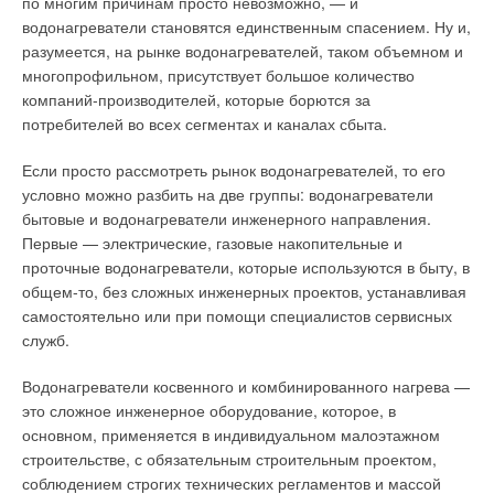
по многим причинам просто невозможно, — и
водонагреватели становятся единственным спасением. Ну и,
разумеется, на рынке водонагревателей, таком объемном и
Уведомления отключены
многопрофильном, присутствует большое количество
компаний-производителей, которые борются за
Комментарии
потребителей во всех сегментах и каналах сбыта.
В этой теме еще нет комментариев
Если просто рассмотреть рынок водонагревателей, то его
условно можно разбить на две группы: водонагреватели
бытовые и водонагреватели инженерного направления.
Добавить комментарий
Первые — электрические, газовые накопительные и
проточные водонагреватели, которые используются в быту, в
Ваше имя *
общем-то, без сложных инженерных проектов, устанавливая
самостоятельно или при помощи специалистов сервисных
служб.
Ваш E-mail *
Водонагреватели косвенного и комбинированного нагрева —
это сложное инженерное оборудование, которое, в
Текст комментария
основном, применяется в индивидуальном малоэтажном
строительстве, с обязательным строительным проектом,
соблюдением строгих технических регламентов и массой