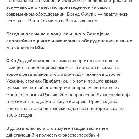
(автомобильный бизнес) и Swarovski (ювелирная отрасль). И
модернизацию существующих технических решений.
все — высшего качества, произведенное на самом
Комментарии
Текущая ситуация на европейском рынке также не сильно
современном оборудовании! Бренд Gorenje — практически
повлияла на бизнес компании.
легенда… Gorenje имеет свой стиль во всем.
В этой теме еще нет комментариев
В Италии нет крупных банков, поэтому разговоры о
Сегодня все чаще и чаще слышно о Gorenje на
возможном крахе финансовой системы страны мне кажутся
европейском рынке инженерного оборудования, а также
Добавить комментарий
сильно преувеличенными. Кроме того, благодаря выходу
и в сегменте b2b.
Biasi на международные рынки мы успешно поставляем
Ваше имя *
свою продукцию в те страны, где европейский кризис не
С.К.:
Да, действительно компания прочно заняла свои
столь очевиден. Россия — лучший тому пример.
позиции на инженерном рынке, в частности в сегменте
водонагревательной и климатической техники в Европе,
Ваш E-mail *
Итак, даже в кризис компания инвестировала в
Украине, странах Прибалтики. Но вот и пришло время
инновации и разработку новых продуктов. Расскажите о
громче заявить об инженерном направлении компании
них.
Gorenje на рынки России. Это направление бизнеса Gorenje
Текст комментария
тоже имеет продолжительную историю. Производство
Д.А.:
Мы понимаем, что для рынков Восточной Европы, в
водонагревательной техники ведет свою историю с конца
частности российского, наш продукт должен быть простым,
1960-х годов.
надежным и максимально конкурентоспособным. Именно на
этих рынках наш главный конкурент — китайская продукция.
В доказательство этого в музее завода выставлен
Поэтому мы создали недорогой битермический котел,
действующий и полностью работоспособный