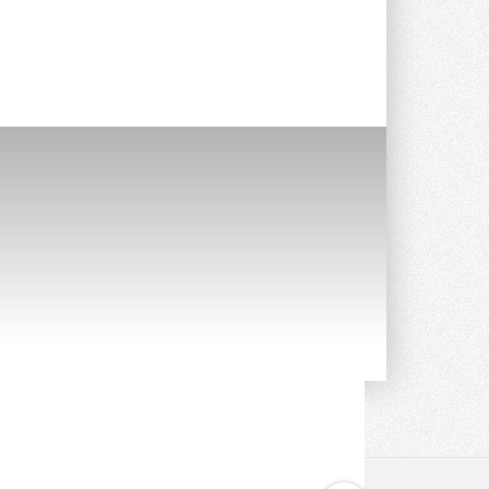
Компания становится официальным
партнёром NVIDIA по системам ...
28 ИЮЛЯ 2026
В Великобритании предлагают
сделать кондиционирование
обязательным для новостроек
Либеральные демократы внесли
предложение оснащать все новые ...
1
28 ИЮЛЯ 2026
В Подмосковье запустят
производство холодильной
техники и теплообменного
оборудования
Проект реализует компания «ВЕЗА» ...
28 ИЮЛЯ 2026
Ридан объявил о старте продаж
автоматического
балансировочного клапана
Клапан APT‑R3 производится на заводе
в Лешково (Московская область) ...
27 ИЮЛЯ 2026
Шумоглушители собственного