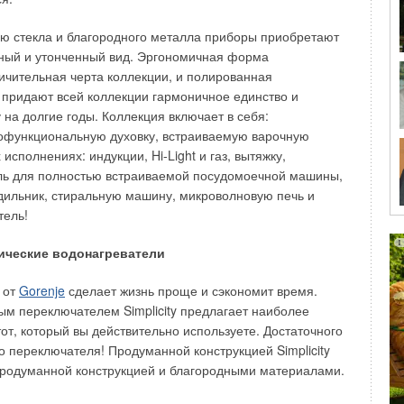
 горячей воды необходимы установка дополнительных
ое сервисное обслуживание.
ю стекла и благородного металла приборы приобретают
тный и утонченный вид. Эргономичная форма
дования, предлагаемый потребителю компанией Bosch,
ичительная черта коллекции, и полированная
 палитрой решений как для использования в
придают всей коллекции гармоничное единство и
 деятельности, так и для бытового использования.
 на долгие годы. Коллекция включает в себя:
танет водонагреватель Therm 2000 O для бытового
офункциональную духовку, встраиваемую варочную
rm 2000 O оснащен системой электронного розжига (искра
 исполнениях: индукции, Hi-Light и газ, вытяжку,
арейкой) и производится в Португалии, водонагреватель
ль для полностью встраиваемой посудомоечной машины,
ником, изготовленным из высококачественной меди и
ильник, стиральную машину, микроволновую печь и
кой из нержавеющей стали для природного или
тель!
трические водонагреватели
составляет 10 л горячей воды в минуту при Δt = 25 °C,
ти осуществляется вручную. Гидравлические и газовые
y от
Gorenje
сделает жизнь проще и сэкономит время.
ким образом, что водонагреватель Therm 2000 O
ым переключателем Simplicity предлагает наиболее
ванность на российском рынке водонагревательной
от, который вы действительно используете. Достаточного
рофессионалом в области приготовления горячей воды в
о переключателя! Продуманной конструкцией Simplicity
 компания «
Бош Термотехника
» презентовала группу
продуманной конструкцией и благородными материалами.
ового поколения для коммерческого использования Therm