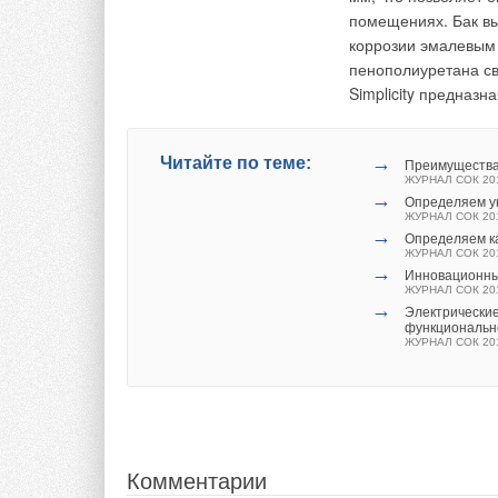
часто их использов
помещениях. Бак вы
потреблением горяч
коррозии эмалевым
большим количество
пенополиуретана св
дома с несколькими
Simplicity предназн
В частности, в аэро
четырех водонагрев
→
Читайте по теме:
день, необходимой 
Преимущества 
ЖУРНАЛ СОК 20
два котла и два бо
→
Определяем у
Предшествующее обо
ЖУРНАЛ СОК 20
→
примером потенциал
Определяем ка
ЖУРНАЛ СОК 20
энергосбережения, т
→
Инновационны
ЖУРНАЛ СОК 20
→
Так как оборудован
Электрические
функциональн
мгновенный. Данная
ЖУРНАЛ СОК 20
водоснабжения в со
составляют уверен
такими как напольн
направленное решит
отсутствия дымоход
Комментарии
закрытой камерой с