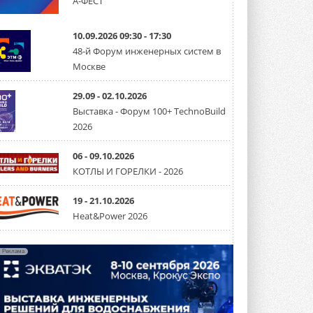
А-ФЕСТ
Канальные вентиляторы с ЕС-
двигателями Sysimple TRS EC
10.09.2026 09:30 - 17:30
Poti
48-й Форум инженерных систем в
Новинка от Системэйр —
Москве
прямоугольный канальный ...
30 ИЮЛЯ 2026
29.09 - 02.10.2026
Краска для окон: как выбрать
Выставка - Форум 100+ TechnoBuild
состав, который не
2026
растрескается после первой
зимы
Частые вопросы о краске для окон ...
06 - 09.10.2026
30 ИЮЛЯ 2026
КОТЛЫ И ГОРЕЛКИ - 2026
СИЭНПИ РУС представила
новую серию консольных
19 - 21.10.2026
насосов NM
Heat&Power 2026
Усовершенствованная гидравлика
помогает снизить энергопотребление ...
30 ИЮЛЯ 2026
Реклама
Группа «Теплолюкс» открыла
новую производственную
площадку
Открытие нового завода состоялось