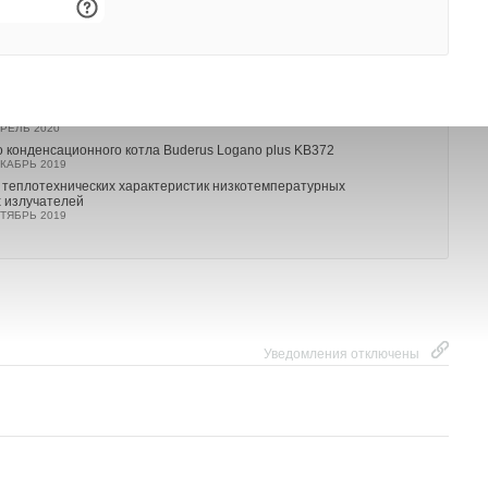
ния настенных конденсационных газовых котлов
ВАРЬ 2021
ния настенных газовых котлов. Городской и природный газ
ТЯБРЬ 2020
 современный настенный котел Buderus Logamax Plus GB122i
РЕЛЬ 2020
о конденсационного котла Buderus Logano plus KB372
КАБРЬ 2019
 теплотехнических характеристик низкотемпературных
 излучателей
ТЯБРЬ 2019
Уведомления отключены