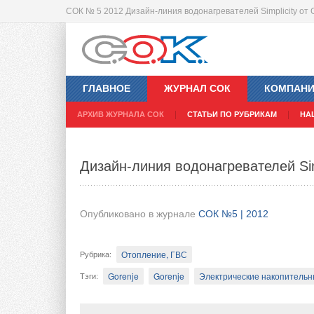
СОК № 5 2012 Дизайн-линия водонагревателей Simplicity от 
Водонагреватели Bosch
ГЛАВНОЕ
ЖУРНАЛ СОК
КОМПАН
Опубликовано в журнале
СОК №5 | 2012
АРХИВ ЖУРНАЛА СОК
СТАТЬИ ПО РУБРИКАМ
НА
Отопление, ГВС
Рубрика
:
Дизайн-линия водонагревателей Simp
Бош Термотехника, ООО
Bosch
Электрическ
Тэги
:
Сталкиваясь с проблемами в области горя
Опубликовано в журнале
СОК №5 | 2012
вынуждены прибегать к использованию ма
косвенного нагрева именно в силу своих к
Отопление, ГВС
Рубрика
:
могут удовлетворить современных потребн
Gorenje
Gorenje
Электрические накопительн
Тэги
: