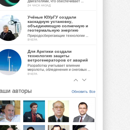
двигателями, что обеспечивает ...
24 ЧАСА НАЗАД
Учёные ЮУрГУ создали
каскадную установку,
объединяющую солнечную и
геотермальную энергию
Природосберегающие технологии ...
ВЧЕРА
Для Арктики создали
технологию защиты
ветрогенераторов от аварий
Разработка учитывает влияние
мерзлоты, обледенения и снеговых ...
ВЧЕРА
Гибридный тепловой насос PV/T
с одним общим испарителем
аши авторы
Обновить
Все
Исследователи предложили
конструкцию двухисточникового ...
ВЧЕРА
21-й ежегодный форум
«ЦОД-2026»
Мероприятие пройдет 2-3 сентября в