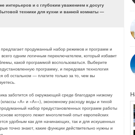
не интерьеров и с глубоким уважением к досугу
требования к комфорту становятся выше и этому аспекту
бытовой техники для кухни и ванной комнаты —
внимания при подборе и проектировании оборудования
дежного горячего водоснабжения потребителей.
 наиболее приемлемой схемы приготовления горячей
ть из правильно и грамотно собранных исходных данных,
ющих норм, технико-экономических расчетов, а также
ов и общей тенденции увеличения водопотребления.
ty предлагает продуманный набор режимов и программ и
 всего одним логичным переключателем, который избавит
лемами в области горячего водоснабжения, клиенты по-
блемы, какой программой воспользоваться. Выберите
ы прибегать к использованию малоэффективных
едустановленную программу, и передовая технология
й. Баки косвенного нагрева именно в силу своих
я об остальном — платите только за то, чем вы
бенностей и принципа работы не могут удовлетворить
зуетесь.
ностей в горячей воде по следующим причинам: баки
 горячей воды обычно «расходуют» на 30 % больше
Н
хника заботится об окружающей среде благодаря низкому
чные водонагреватели (из-за потерь в режиме
(классы «А» и «А+»), экономному расходу воды и тихой
ют большего расхода холодной воды для достижения
 продуманный набор предустановленных программ работы
 температуры вследствие более высокой начальной
 основе которого лежит многолетний опыт европейских
 размеров оборудования баков косвенного нагрева горячей
ется удобным как для начинающих, так и для искушенных
 требуется большее пространство и наличие больших
орые точно знают, какие функции действительно нужны и
 также по соображениям техники безопасности для баков
я.