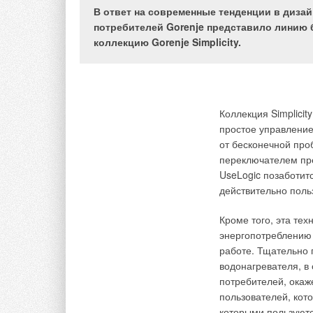
В ответ на современные тенденции в дизай
В настоящее время 
потребителей Gorenje представило линию 
уделяется больше 
коллекцию Gorenje Simplicity.
для обеспечения на
Естественно, выбор
воды должен исходи
требований действу
пожеланий заказчик
Коллекция Simplici
простое управление
Сталкиваясь с проб
от бесконечной про
прежнему вынужден
переключателем пр
технических решени
UseLogic позаботитс
конструктивных осо
действительно поль
современных потреб
косвенного нагрева
Кроме того, эта те
энергии, чем прото
энергопотреблению 
«ожидания»), требу
работе. Тщательно
комфортного уровня
водонагревателя, в
температуры; из-за
потребителей, окаж
воды при установке
пользователей, кот
дверных проемов, а
которыми пользуютс