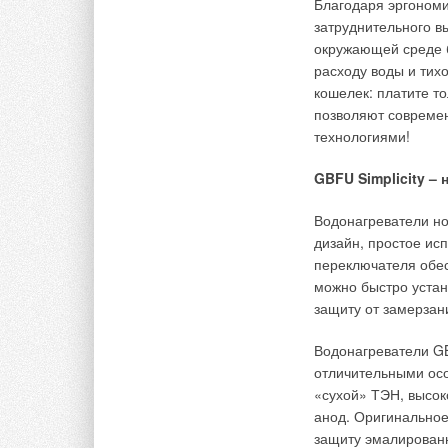
6000S и Therm 8000
Благодаря эргономи
и оздоровительные 
затруднительного вы
автотуристов, скла
окружающей среде 
расходу воды и тихо
Каскадная система,
кошелек: платите то
обеспечить подачу 
позволяют совреме
324 л/мин. при Δt 
технологиями!
благодаря использо
сверхэкономичной г
GBFU Simplicity –
Therm 8000S достиг
Водонагреватели но
конденсационного 
дизайн, простое ис
Температура воды в
переключателя обес
следовательно возм
можно быстро уста
гораздо больше чем
защиту от замерзан
Функция высокочаст
Водонагреватели GB
максимальным удобс
отличительными ос
необходимости про
«сухой» ТЭН, высок
помещениях.
анод. Оригинально
Уровень защиты IP 
защиту эмалированн