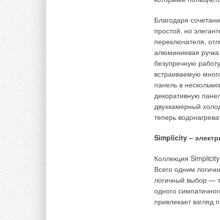
косвенного нагрева
аксессуаров и особ
Благодаря сочетани
простой, но элеган
Ассортимент обору
переключателя, отл
отличается широкой
алюминиевая ручка 
коммерческой сфере
безупречную работу
Новинкой 2012 г. с
встраиваемую мног
использования. The
панель в нескольких
вырабатывается бат
декоративную пане
снабжен теплообмен
двухкамерный холод
атмосферной горел
теперь водонагрева
сжиженного газа.
Simplicity – элек
Производительность 
регулировка мощнос
Коллекция Simplicit
блоки исполнены та
Всего одним логичн
обеспечит востребо
логичный выбор — т
техники. Являясь п
одного симпатичног
проточном режиме,
привлекает взгляд 
водонагревателей н