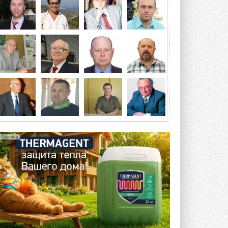
отеле Radisson Slavyanskaya. Форум
посетит более двух тысяч участников ...
5 АВГУСТА 2026
Китайская Shenling представила
линейку тепловых насосов
«воздух-вода» на R290
Серия ThermaX R290 All-In-One
включает три модели ...
4 АВГУСТА 2026
Тепловые насосы в связке с
солнечной генерацией и
накопителем снижают
потребление на 60%
Исследователи из Италии установили ...
Реклама
4 АВГУСТА 2026
«РУСКЛИМАТ Fest 2026» в Уфе
собрал свыше 700 профи
климатической отрасли
Организатором выступил торгово-
производственный холдинг ...
3 АВГУСТА 2026
«Датарк» испытал модульный