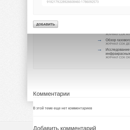
→
Читайте по теме:
История созда
ЖУРНАЛ СОК ЯН
→
История созда
ЖУРНАЛ СОК ОК
→
Новинка 2020:
ЖУРНАЛ СОК АП
→
Обзор газовог
ЖУРНАЛ СОК ДЕ
→
Исследование
инфракрасных
ЖУРНАЛ СОК ОК
Комментарии
В этой теме еще нет комментариев
Добавить комментарий