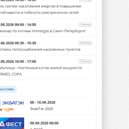
Carrier модернизирует
ль систем накопления энергии в повышении
флагманский чиллер AquaEdge
19XR
тойчивости и гибкости электрических сетей
Чиллер получил новую версию,
работающую на хладагенте R1234ze ...
.08.2026 09:00 - 14:00
Семинар
31 ИЮЛЯ 2026
минар по котлам Immergas в Санкт-Петербурге
Mitsubishi расширяет
направление систем
.08.2026 09:30 - 10:30
Вебинар
охлаждения для ЦОД
стемы теплоснабжения населенных пунктов
Mitsubishi Electric создаёт в США новую
компанию MEHITS US Inc. ...
31 ИЮЛЯ 2026
.08.2026 10:00 - 17:00
Семинар
 Мытищи - Настенные котлы малой мощности
США запретили использование
RMES, COPA
иностранных инверторов
28 июля 2026 года Федеральная
комиссия по связи США (FCC) обновила
свой специальный перечень Covered ...
Выставки
31 ИЮЛЯ 2026
08 - 10.09.2026
Уже через месяц в России
ЭкваТэк 2026
можно будет устанавливать
солнечные панели в МКД
С 1 сентября снимается запрет на
08.09.2026 00:00
микрогенерацию в многоквартирных ...
30 ИЮЛЯ 2026