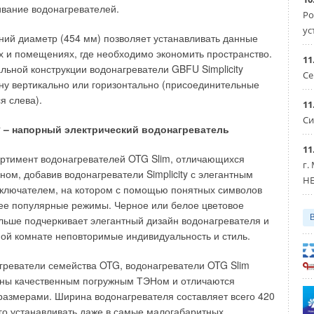
близости к месту нахождения пользователя, в т.ч. в
вание водонагревателей.
Ро
кабинах. Помимо указанных преимуществ водонагреватели
ус
ий диаметр (454 мм) позволяет устанавливать данные
нтеграции в систему солнечных коллекторов, существенно
х и помещениях, где необходимо экономить пространство.
ют гораздо более эффективной. Это связанно с тем, что в
11
льной конструкции водонагреватели GBFU Simplicity
Therm 8000S модуляция осуществляется посредством
Се
ну вертикально или горизонтально (присоединительные
ения температур на входе и на выходе в аппарат, а также
я слева).
а воды.
11
Си
ty – напорный электрический водонагреватель
озволяет точно рассчитывать необходимую мощность
овать температуру на выходе с точностью до 1 °C. Таким
11
ртимент водонагревателей OTG Slim, отличающихся
евателю можно подводить заранее подогретую воду. Это
г.
ом, добавив водонагреватели Simplicity с элегантным
ся от использовании в системе солнечных коллекторов
HE
ключателем, на котором с помощью понятных символов
косвенного нагрева, а вместо него использовать обычный
ее популярные режимы. Черное или белое цветовое
ме этого отпадает необходимость в дополнительных
ьше подчеркивает элегантный дизайн водонагревателя и
лирующих температуру и избежать типичных перепадов
ой комнате неповторимые индивидуальность и стиль.
том изменении потребления горячей воды.
агреватели семейства OTG, водонагреватели OTG Slim
herm 8000S от
Bosch
нашли широкое распространение в
ваны качественным погружным ТЭНом и отличаются
позволили заменить громоздкие системы паровых и
азмерами. Ширина водонагревателя составляет всего 420
, на более эффективное и компактное решение. Наиболее
его устанавливать даже в самые малогабаритных