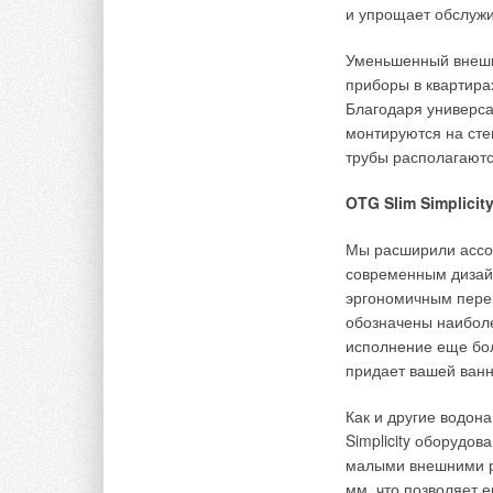
в непосредственной 
и упрощает обслужи
ванных и душевых 
Уменьшенный внешн
Therm 8000S, при и
приборы в квартира
упрощают ее и дела
Благодаря универса
водонагревателях 
монтируются на сте
электронного измер
трубы располагаютс
измерением расход
OTG Slim Simplici
Такая модуляция, п
аппарата и регулир
Мы расширили ассо
образом к водонагр
современным дизайн
позволяет отказать
эргономичным пере
бивалентного бака 
обозначены наибол
моновалентный. Кро
исполнение еще бол
устройствах контро
придает вашей ванн
температур при час
Как и другие водон
Водонагреватели T
Simplicity оборудо
США и Европе. Они 
малыми внешними р
водогрейных котлов
мм, что позволяет 