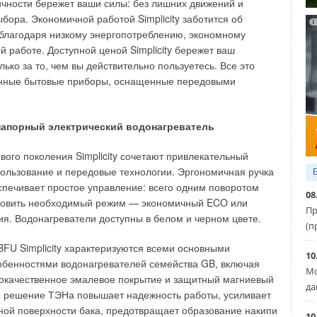
S, пригодных для таких сфер применения как спортивные
чности бережет ваши силы: без лишних движений и
центры, сауны, бары и рестораны, отели и гостиницы для
бора. Экономичной работой Simplicity заботится об
дские помещения, автомобильные мойки, прачечные и т.п.
благодаря низкому энергопотреблению, экономному
й работе. Доступной ценой Simplicity бережет ваш
 состоящая из водонагревателей Therm 8000S способна
лько за то, чем вы действительно пользуетесь. Все это
неограниченного объема горячей воды со скоростью до
нные бытовые приборы, оснащенные передовыми
= 25 °C, тем самым обеспечивая высокую эффективность
ванию технологии конденсации отходящих газов со
орелкой. Высокая эффективность водонагревателей
 напорный электрический водонагреватель
ается также за счет эффективного использования
вого поколения Simplicity сочетают привлекательный
режима.
пользование и передовые технологии. Эргономичная ручка
 водопроводе редко превышает 10–15 °C, а
печивает простое управление: всего одним поворотом
08
ожностей для использования конденсационного тепла
новить необходимый режим — экономичный ECO или
Пр
, например, при использовании конденсационных котлов.
ия. Водонагреватели доступны в белом и черном цвете.
(п
отного дистанционного управления позволяет с
FU Simplicity характеризуются всеми основными
твом регулировать работу прибора на расстоянии без
10
обенностями водонагревателей семейства GB, включая
кладки дополнительных монтажных проводов в
Мо
окачественное эмалевое покрытие и защитный магниевый
да
е решение ТЭНа повышает надежность работы, усиливает
X6 позволяет размещать пульт дистанционного управления
ой поверхности бака, предотвращает образование накипи
10