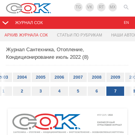
TG
VK
RT
MX
ЖУРНАЛ СОК
EN
АРХИВ ЖУРНАЛА СОК
СТАТЬИ ПО РУБРИКАМ
НАШИ АВТ
Журнал Сантехника, Отопление,
Кондиционирование июль 2022 (8)
2003
2004
2005
2006
2007
2008
2009
20
1
2
3
4
5
6
7